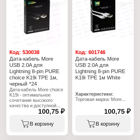
Световая индикация:
Световая индикация: нет
есть
Форма кабеля: круглый
Форма кабеля: круглый
Цвет: белый
Цвет: черный
Упаковка: в коробке
Упаковка: в коробке
Проводимая мощность:
60 Вт
Код:
530038
Код:
601746
Дата-кабель More
Дата-кабель More
USB 2.0A для
USB 2.0A для
Lightning 8-pin PURE
Lightning 8-pin PURE
choice K19i TPE 1м,
K19i TPE 1м White
черный *24
Дата-кабель More choice
Характеристики:
K19i - оптимальное
Торговая марка: More
сочетание высокого
Choice
качества и доступной
Тип товара: Дата -
100,75 ₽
100,75 ₽
цены. Он обладает
кабель
высокой
Модель: K19i White
производительностью и
В корзину
В корзину
Максимальная сила тока
практичностью, что
кабеля: 2 А
делает его идеальным
Тип разъема:
выбором для всех, кто