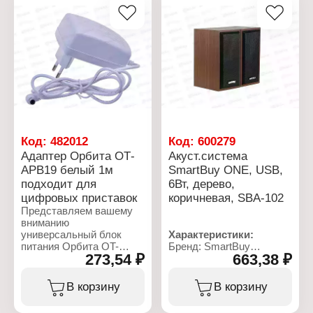
подсветка корпуса
Интерфейс
Цвет: черный
Встроенный микрофон:
подключения: Lightning 8-
Упаковка: в пакете
есть
pin
Упаковка: в коробке
Скорость передачи
данных: 480 Мбит/с
Максимальный объем
памяти карт: до 2 Тб
Материал: алюминиевый
сплав, ТРЕ
Размер: 50,6х38,1х10,4
мм
Совместимость: iOS 13 и
Код:
482012
Код:
600279
выше
Адаптер Орбита ОТ-
Акуст.система
Упаковка: в коробке
АРB19 белый 1м
SmartBuy ONE, USB,
подходит для
6Вт, дерево,
цифровых приставок
коричневая, SBA-102
Представляем вашему
вниманию
универсальный блок
Характеристики:
питания Орбита OT-
Бренд: SmartBuy
273,54 ₽
663,38 ₽
APB19 мощностью 5В
Артикул: SBA-102
2.5А - надежное и
Тип товара:
практичное решение для
Акустическая система
В корзину
В корзину
питания различных
Модель: "One"
электронных устройств.
Акустическое