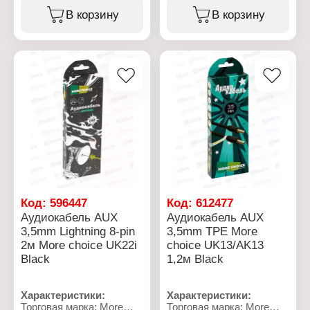
Модель: UK24 White
Модель: UK22в White
В корзину
В корзину
Тип разъема: 2хAUX 3,5
Тип разъема: AUX 3,5
мм
мм/Type-C
Длина кабеля: 1 м
Длина кабеля: 2 м
Цвет: белый
Цвет: белый
Материал оплетки:
Материал оплетки: TPE
нейлон
Материал коннектора:
Материал коннектора:
алюминиевый сплав
алюминиевый сплав
Форма кабеля: круглый
Вес: 17,5 г
Вес: 22 г
Упаковка: в коробке
Упаковка: в коробке
Код:
596447
Код:
612477
Аудиокабель AUX
Аудиокабель AUX
3,5mm Lightning 8-pin
3,5mm TPE More
2м More choice UK22i
choice UK13/AK13
Black
1,2м Black
Характеристики:
Характеристики:
Торговая марка: More
Торговая марка: More