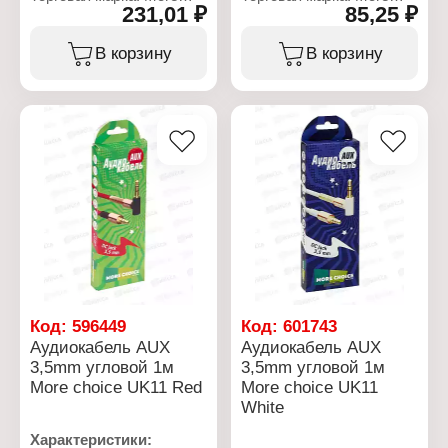
231,01 ₽
85,25 ₽
Choice
Choice
Тип товара: Аудиокабель
Тип товара: Аудиокабель
Модель: UK22i Black
Модель: UK13/AK13
В корзину
В корзину
Тип разъема: AUX 3,5
Black
мм/Lightning 8-pin
Тип разъема: 2хAUX 3,5
Длина кабеля: 2 м
мм
Цвет: черный
Длина кабеля: 1,2 м
Материал оплетки: TPE
Цвет: черный
Материал коннектора:
Материал оплетки: TPE
алюминиевый сплав
Материал коннектора:
Форма кабеля: круглый
алюминиевый сплав
Вес: 22 г
Форма кабеля: круглый
Упаковка: в коробке
Вес: 15 г
Упаковка: в коробке
Код:
596449
Код:
601743
Аудиокабель AUX
Аудиокабель AUX
3,5mm угловой 1м
3,5mm угловой 1м
More choice UK11 Red
More choice UK11
White
Характеристики: