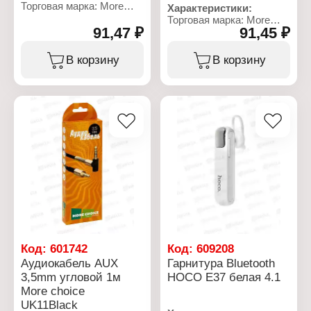
Торговая марка: More
Характеристики:
Choice
Торговая марка: More
Тип товара: Аудиокабель
91,47 ₽
91,45 ₽
Choice
Модель: UK11 Red
Тип товара: Аудиокабель
Тип разъема: 2хAUX 3,5
Модель: UK11 White
В корзину
В корзину
мм угловой
Тип разъема: 2хAUX 3,5
Длина кабеля: 1 м
мм угловой
Цвет: красный
Длина кабеля: 1 м
Материал оплетки: TPE
Цвет: белый
Материал коннектора:
Материал оплетки: TPE
алюминиевый сплав
Материал коннектора:
Вес: 14 г
алюминиевый сплав
Упаковка: в коробке
Вес: 14 г
Упаковка: в коробке
Код:
601742
Код:
609208
Аудиокабель AUX
Гарнитура Bluetooth
3,5mm угловой 1м
HOCO E37 белая 4.1
More choice
UK11Black