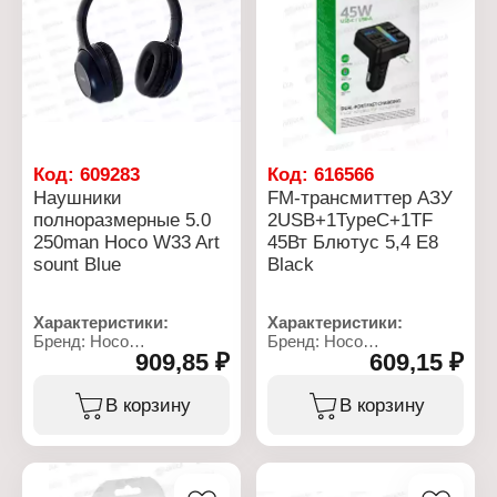
Код:
609283
Код:
616566
Наушники
FM-трансмиттер АЗУ
полноразмерные 5.0
2USB+1TypeC+1TF
250man Hoco W33 Art
45Вт Блютус 5,4 E8
sount Blue
Black
Характеристики:
Характеристики:
Бренд: Hoco
Бренд: Hoco
909,85 ₽
609,15 ₽
Тип товара: Гарнитура
Тип товара: FM-
Вариация: Наушники
трансмиттер
полноразмерные
Вариация: FM модулятор
В корзину
В корзину
Модель: W33 Art sount
Модель: E89
Black
Назначение:
Тип подлючения:
автомобильный
беспроводные
Разъем подключения: в
Версия Bluetooth:
прикуриватель