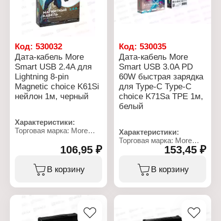
воспроизводимых частот
да
Вид подсветки: RGB
Вес: 25 г
микрофон: 20 Гц - 17 кГц
Вид подсветки: RGB
подсветка
Упаковка: в коробке
Диапазон
подсветка
Упаковка: в коробке
воспроизводимых частот
Упаковка: в коробке
наушнико: 18 Гц - 20 кГц
Конструкция наушников:
Код:
530032
Код:
530035
полноразмерные
Дата-кабель More
Дата-кабель More
Микрофон гарнитуры:
Smart USB 2.4A для
Smart USB 3.0A PD
гибкий
Lightning 8-pin
60W быстрая зарядка
Особенность: с
подсветкой
Magnetic choice K61Si
для Type-C Type-C
Разъем: USB
нейлон 1м, черный
choice K71Sa TPE 1м,
Сопротивление
белый
микрофона: 2,2 кОм
Тип гарнитуры:
Характеристики:
многоканальная 7.1
Торговая марка: More
Характеристики:
Управление наушниками:
Choice
Торговая марка: More
кнопочное
Тип товара: Дата -
106,95 ₽
153,45 ₽
Choice
Цвет: черный, синий
кабель
Тип товара: Дата -
Шумоподавление:
Вариация: магнитный
кабель
В корзину
В корзину
пассивное
Модель: K61Si Black
Модель: K71Sa White
Номинальный ток: 2,4 А
Номинальный ток: 3 А
Тип разъема:
Тип разъема: Type-
USB/Lightning
C/Type-C
Длина кабеля: 1 м
Длина кабеля: 1 м
Материал: нейлон
Материал оплетки: TPE