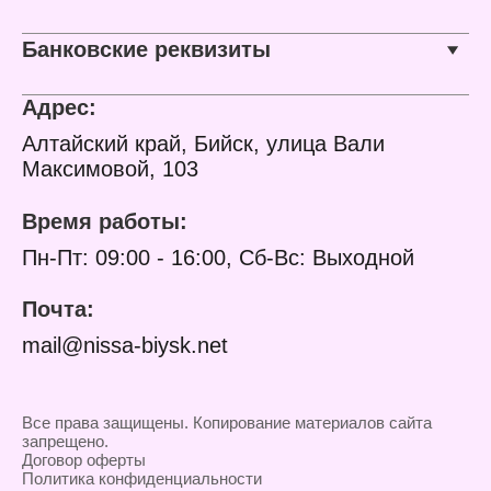
Модель: K19a Black
Максимальная сила тока
кабеля: 2 А
Банковские реквизиты
Тип разъема: USB Type-
C
Длина кабеля: 1 м
Адрес:
Материал оплетки: TPE
Световая индикация: нет
Алтайский край, Бийск, улица Вали
Форма кабеля: круглый
Максимовой, 103
Цвет: черный
Упаковка: в коробке
Время работы:
Пн-Пт: 09:00 - 16:00, Сб-Вс: Выходной
Почта:
mail@nissa-biysk.net
Все права защищены. Копирование материалов сайта
запрещено.
Договор оферты
Политика конфиденциальности