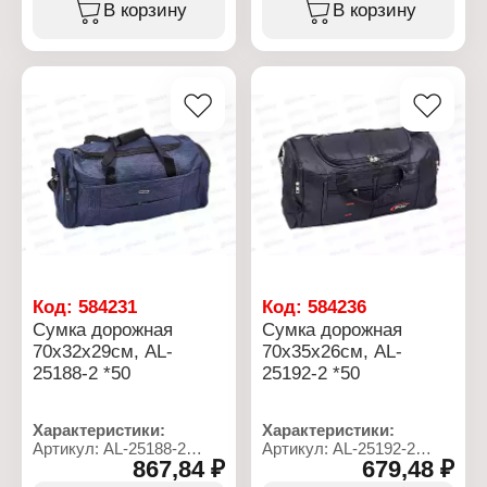
Размер: 69х26х30 см
Размер: 70х32х29 см
В корзину
В корзину
Подклад: нет
Подклад: нет
Плечевой ремень: есть
Плечевой ремень: есть
Количество внешних
Количество внешних
карманов: 3 кармана
карманов: 3 кармана
Материал: полиэстер
Материал: полиэстер
Тип застежки: на молнии
Тип застежки: на молнии
Код:
584231
Код:
584236
Сумка дорожная
Сумка дорожная
70х32х29см, AL-
70х35х26см, AL-
25188-2 *50
25192-2 *50
Характеристики:
Характеристики:
Артикул: AL-25188-2
Артикул: AL-25192-2
867,84 ₽
679,48 ₽
Тип товара: Сумка
Тип товара: Сумка
Назначение: дорожная
Назначение: дорожная