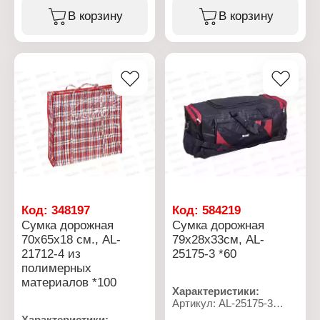
Размер: 70х32х29 см
Размер: 70х35х26 см
В корзину
В корзину
Подклад: нет
Подклад: нет
Плечевой ремень: есть
Плечевой ремень: есть
Количество внешних
Количество внешних
карманов: 4 кармана
карманов: 4 кармана
Материал: полиэстер
Материал: полиэстер
Тип застежки: на молнии
Тип застежки: на молнии
Код:
348197
Код:
584219
Сумка дорожная
Сумка дорожная
70х65х18 см., AL-
79х28х33см, AL-
21712-4 из
25175-3 *60
полимерных
материалов *100
Характеристики:
Артикул: AL-25175-3
Тип товара: Сумка
Характеристики: