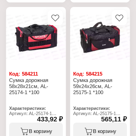
Количество внешних
Количество внешних
карманов: 1 карман
карманов: 1 карман
Материал: полиэстер
Конструкция:
Тип застежки: на молнии
раскладная
Материал: полиэстер
Тип застежки: на молнии
Код:
584211
Код:
584215
Сумка дорожная
Сумка дорожная
58х28х21см, AL-
59х24х26см, AL-
25174-1 *100
25175-1 *100
Характеристики:
Характеристики:
Артикул: AL-25174-1
Артикул: AL-25175-1
433,92 ₽
565,11 ₽
Тип товара: Сумка
Тип товара: Сумка
Назначение: дорожная
Назначение: дорожная
Размер: 58х28х21 см
Размер: 59х24х26 см
В корзину
В корзину
Подклад: нет
Подклад: нет