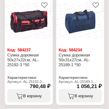
Количество внутренних
Материал: полиэстер
карманов: 1 карман
Тип застежки: на молнии
Материал: полиэстер
Тип застежки: на молнии
Код:
584237
Код:
584234
Сумка дорожная
Сумка дорожная
50х27х22см, AL-
50х31х27см, AL-
25192-3 *50
25189-1 *50
Характеристики:
Характеристики:
Артикул: AL-25192-3
Артикул: AL-25189-1
790,48 ₽
1 056,21 ₽
Тип товара: Сумка
Тип товара: Сумка
Назначение: дорожная
Назначение: дорожная
Размер: 50х27х22 см
Размер: 50х31х27 см
В корзину
В корзину
Подклад: нет
Подклад: есть
Плечевой ремень: есть
Плечевой ремень: есть
Количество внешних
Количество внешних