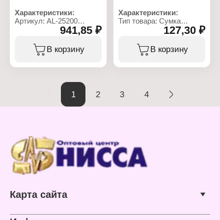
Характеристики:
Характеристики:
Артикул: AL-25200
Тип товара: Сумка
941,85 ₽
127,30 ₽
Тип товара: Сумка
Назначение:
Назначение: дорожная
хозяйственная
Размер: 80х47х27 см
Дизайн: В клетку
В корзину
В корзину
Подклад: нет
Размер: 80х60х30 см
Плечевой ремень: есть
Материал: ПВХ
Количество внешних
карманов: 1 карман
Конструкция:
1
2
3
4
раскладная
Особенность: на колесах
Материал: полиэстер
Тип застежки: на молнии
Карта сайта