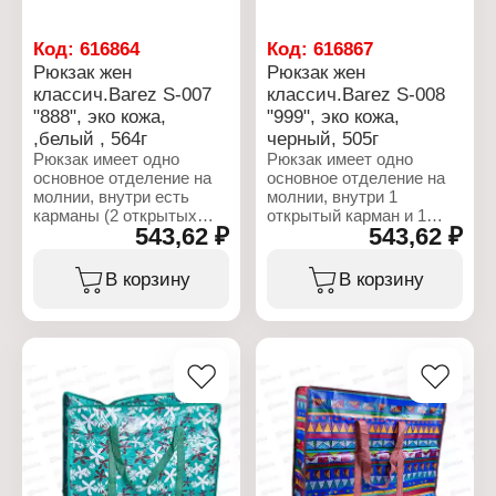
Тип застежки: молния
Цвет: бежевый
Вес: 564 г
Код:
616864
Код:
616867
Рюкзак жен
Рюкзак жен
классич.Barez S-007
классич.Barez S-008
"888", эко кожа,
"999", эко кожа,
,белый , 564г
черный, 505г
Рюкзак имеет одно
Рюкзак имеет одно
основное отделение на
основное отделение на
молнии, внутри есть
молнии, внутри 1
карманы (2 открытых
открытый карман и 1
543,62 ₽
543,62 ₽
кармана и 1 карман на
карман на молнии.
молнии). Снаружи, с
Снаружи, с лицевой
лицевой стороны есть
стороны есть карман на
В корзину
В корзину
накладной карман на
молнии.
молнии. И 2 боковые
карманы для переноски
Характеристики:
мелких вещей.
Бренд: Barez
Артикул: S-008
Характеристики:
Тип товара: Рюкзак
Бренд: Barez
Дизайн: классический
Артикул: S-007
Пол: женский
Тип товара: Рюкзак
Размер: 320х240х130 мм
Дизайн: классический
Материал: эко-кожа
Пол: женский
Тип застежки: молния