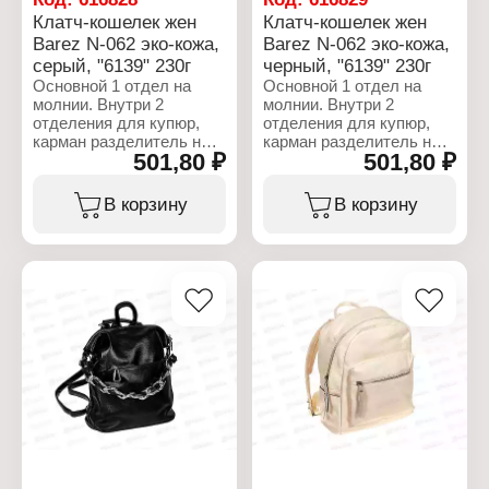
фермуар
Размер: 90х110х45 мм
Клатч-кошелек жен
Клатч-кошелек жен
Цвет: черный
Материал: эко-кожа
Barez N-062 эко-кожа,
Barez N-062 эко-кожа,
Длина ремня: 135 см
Тип застежки: молния,
Вес: 294 г
серый, "6139" 230г
черный, "6139" 230г
фермуар
Цвет: зеленый
Основной 1 отдел на
Основной 1 отдел на
Длина ремешка: 135 см
молнии. Внутри 2
молнии. Внутри 2
Вес: 294 г
отделения для купюр,
отделения для купюр,
карман разделитель на
карман разделитель на
501,80 ₽
501,80 ₽
молнии. По стенке 6
молнии. По стенке 6
карманов для
карманов для
пластиковых карт. С
пластиковых карт. С
В корзину
В корзину
лицевой стороны
лицевой стороны
накладной карман для
накладной карман для
мобильного телефона
мобильного телефона
который закрывается на
который закрывается на
кнопке. В комплекте
кнопке. В комплекте
съемный ремень,
съемный ремень,
который регулируется по
который регулируется по
длине.
длине.
Характеристики:
Характеристики:
Бренд: Barez
Бренд: Barez
Артикул: N-062
Артикул: N-062
Тип товара: Кошелек
Тип товара: Кошелек
Вариация: клатч
Вариация: клатч
Пол: женский
Пол: женский