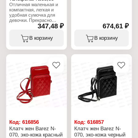
Отличная маленькая и
компактная, легкая и
удобная сумочка для
девочки. Прекрасно
347,48 ₽
674,61 ₽
подойдет для
дополнения образа, для
фотосессий и для
В корзину
В корзину
повседневного
использования.
Передний карман,
который закрывается на
магнитную кнопку,
прекрасно подойдет для
хранения телефона,
носового платка или
любого другого
небольшого предмета. А
все остальное, в том
числе кошелек, можно
поместить в основное
отделение сумочки,
которое закрывается на
молнию.
Код:
616856
Код:
616857
Клатч жен Barez N-
Клатч жен Barez N-
Характеристики:
070, эко-кожа красный
070, эко-кожа черный
Тип товара: Сумка