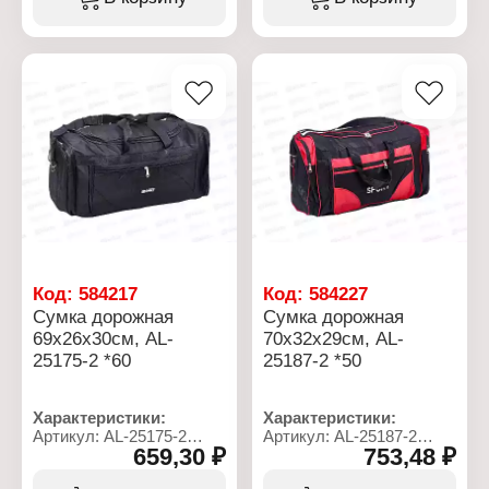
Подклад: нет
Подклад: нет
Плечевой ремень: есть
Плечевой ремень: есть
Количество внешних
Количество внешних
карманов: 3 кармана
карманов: 3 кармана
Материал: полиэстер
Материал: полиэстер
Тип застежки: на молнии
Тип застежки: на молнии
Код:
584217
Код:
584227
Сумка дорожная
Сумка дорожная
69х26х30см, AL-
70х32х29см, AL-
25175-2 *60
25187-2 *50
Характеристики:
Характеристики:
Артикул: AL-25175-2
Артикул: AL-25187-2
659,30 ₽
753,48 ₽
Тип товара: Сумка
Тип товара: Сумка
Назначение: дорожная
Назначение: дорожная