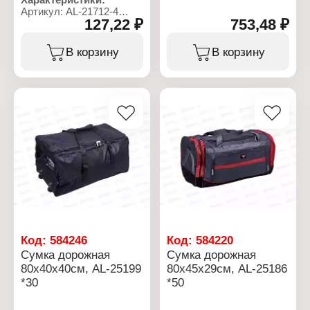
Назначение: дорожная
Артикул: AL-21712-4
Размер: 79х28х33 см
127,22 ₽
753,48 ₽
Тип товара: Сумка
Подклад: нет
Назначение: дорожная
Плечевой ремень: есть
Размер: 70х65х18 см
В корзину
В корзину
Количество внешних
Материал: полимер
карманов: 3 кармана
Тип застежки: на молнии
Материал: полиэстер
Тип застежки: на молнии
Код:
584246
Код:
584220
Сумка дорожная
Сумка дорожная
80х40х40см, AL-25199
80х45х29см, AL-25186
*30
*50