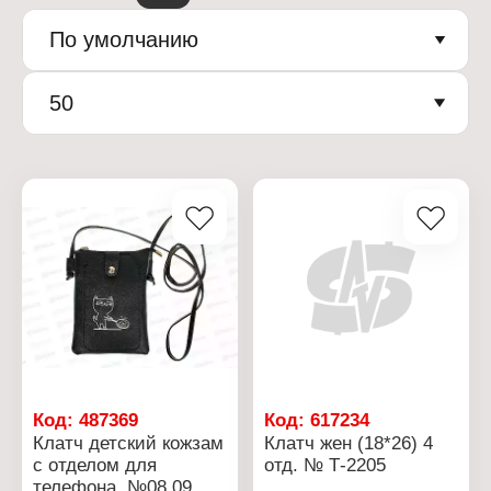
По умолчанию
50
Код:
487369
Код:
617234
Клатч детский кожзам
Клатч жен (18*26) 4
с отделом для
отд. № Т-2205
телефона. №08,09