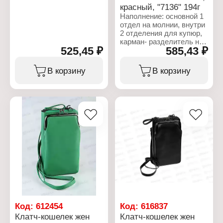
красный, "7136" 194г
Наполнение: основной 1
отдел на молнии, внутри
2 отделения для купюр,
карман- разделитель на
525,45 ₽
585,43 ₽
молнии, по стенке 6
карманов для
пластиковых карт. С
В корзину
В корзину
лицевой стороны
накладной карман для
мобильного телефона на
кнопке.
Характеристики:
Бренд: Barez
Артикул: N-063
Тип товара: Сумка
Вид: женская
Вариация: клатч -
кошелек
Модель: "7136"
Материал: эко-кожа
Размер: 175х105х40 мм
Комплектация: съемный
Код:
612454
Код:
616837
регулируемый ремень
Клатч-кошелек жен
Клатч-кошелек жен
Длина ремня: 124 см