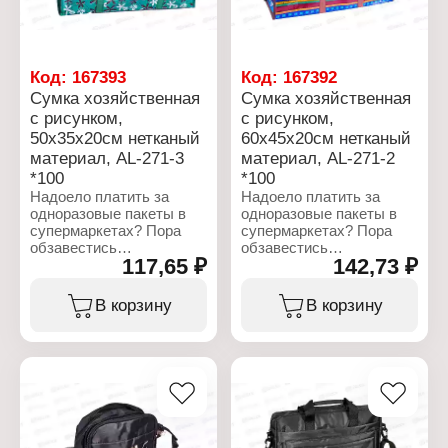
Размер: 320х240х130 мм
Цвет: черный
Материал: эко-кожа
Вес: 505 г
Тип застежки: молния
Цвет: белый
Вес: 564 г
Код:
167393
Код:
167392
Сумка хозяйственная
Сумка хозяйственная
с рисунком,
с рисунком,
50х35х20см нетканый
60х45х20см нетканый
материал, AL-271-3
материал, AL-271-2
*100
*100
Надоело платить за
Надоело платить за
одноразовые пакеты в
одноразовые пакеты в
супермаркетах? Пора
супермаркетах? Пора
обзавестись
обзавестись
117,65 ₽
142,73 ₽
собственной
собственной
хозяйственной сумкой. В
хозяйственной сумкой. В
отличие от
отличие от
В корзину
В корзину
целлофановых аналогов
целлофановых аналогов
никогда не порвется и не
никогда не порвется и не
подведет в самый
подведет в самый
ответственный момент.
ответственный момент.
Выполнена из
Выполнена из
высокопрочного
высокопрочного
полипропилена.
полипропилена.
Выдерживает большие
Выдерживает большие