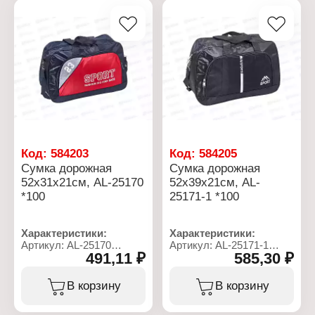
карманов: 4 кармана
карманов: 1 карман
Материал: полиэстер
Материал: полиэстер
Тип застежки: на молнии
Тип застежки: на молнии
Код:
584203
Код:
584205
Сумка дорожная
Сумка дорожная
52х31х21см, AL-25170
52х39х21см, AL-
*100
25171-1 *100
Характеристики:
Характеристики:
Артикул: AL-25170
Артикул: AL-25171-1
491,11 ₽
585,30 ₽
Тип товара: Сумка
Тип товара: Сумка
Назначение: дорожная
Назначение: дорожная
Размер: 52х31х21 см
Размер: 52х39х21 см
В корзину
В корзину
Подклад: есть
Подклад: есть
Плечевой ремень: есть
Плечевой ремень: есть