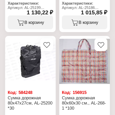
Характеристики:
Характеристики:
Артикул: AL-25199
Артикул: AL-25186
1 130,22 ₽
1 015,85 ₽
Тип товара: Сумка
Тип товара: Сумка
Назначение: дорожная
Назначение: дорожная
Размер: 80х40х40 см
Размер: 80х45х29 см
В корзину
В корзину
Подклад: нет
Подклад: нет
Конструкция:
Плечевой ремень: есть
раскладная
Количество внешних
Особенность: на колесах
карманов: 3 кармана
Материал: полиэстер
Материал: полиэстер
Тип застежки: на молнии
Тип застежки: на молнии
Код:
584248
Код:
156915
Сумка дорожная
Сумка дорожная
80х47х27см, AL-25200
80х60х30 см., AL-268-
*30
1 *100