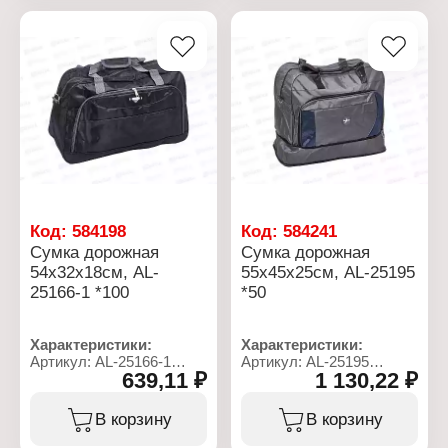
Количество внешних
Количество внешних
карманов: 1 карман
карманов: 1 карман
Материал: полиэстер
Материал: полиэстер
Тип застежки: на молнии
Тип застежки: на молнии
Код:
584198
Код:
584241
Сумка дорожная
Сумка дорожная
54х32х18см, AL-
55х45х25см, AL-25195
25166-1 *100
*50
Характеристики:
Характеристики:
Артикул: AL-25166-1
Артикул: AL-25195
639,11 ₽
1 130,22 ₽
Тип товара: Сумка
Тип товара: Сумка
Назначение: дорожная
Назначение: дорожная
Размер: 54х32х18 см
Размер: 55х45х25 см
В корзину
В корзину
Подклад: есть
Подклад: есть
Плечевой ремень: есть
Плечевой ремень: есть