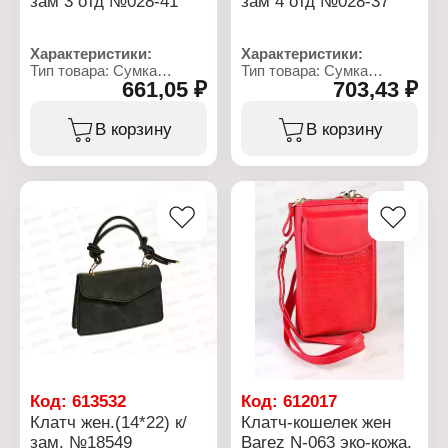
зам 3 отд №028-41
зам 4 отд №028-37
Характеристики:
Характеристики:
Тип товара: Сумка
Тип товара: Сумка
661,05 ₽
703,43 ₽
Вариация: клатч
Вариация: клатч
Материал: кожзам
Материал: кожзам
Размер: 15х25 см
Размер: 15х25 см
В корзину
В корзину
Способ ношения: через
Способ ношения: через
плечо
плечо
Количество внутренних
Количество внутренних
отделений: 3 отделения
отделений: 4 отделения
Тип застежки: молния,
Тип застежки: молния,
магнит
магнит
Код:
613532
Код:
612017
Клатч жен.(14*22) к/
Клатч-кошелек жен
зам. №18549
Barez N-063 эко-кожа,