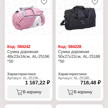
Тип застежки: на молнии
Тип застежки: на молнии
Код:
584242
Код:
584228
Сумка дорожная
Сумка дорожная
48х23х24см, AL-25196
50х27х22см, AL-25188
*50
*50
Характеристики:
Характеристики:
Артикул: AL-25196
Артикул: AL-25188
1 167,22 ₽
716,48 ₽
Тип товара: Сумка
Тип товара: Сумка
Назначение: дорожная
Назначение: дорожная
Размер: 48х23х24 см
Размер: 50х27х22 см
В корзину
В корзину
Подклад: есть
Подклад: нет
Плечевой ремень: есть
Плечевой ремень: есть
Количество внешних
Количество внешних
карманов: 4 кармана
карманов: 4 кармана