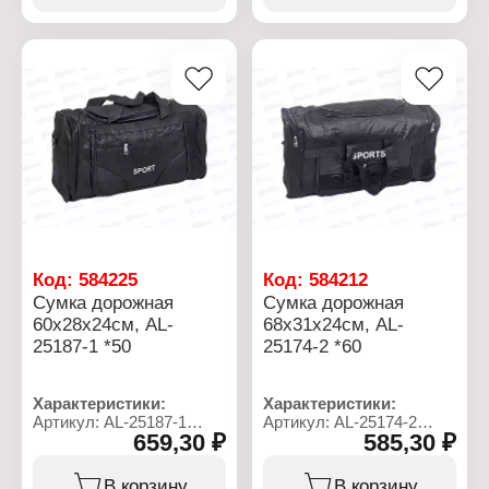
Плечевой ремень: есть
Плечевой ремень: есть
Количество внешних
Количество внешних
карманов: 3 кармана
карманов: 3 кармана
Материал: полиэстер
Материал: полиэстер
Тип застежки: на молнии
Тип застежки: на молнии
Код:
584225
Код:
584212
Сумка дорожная
Сумка дорожная
60х28х24см, AL-
68х31х24см, AL-
25187-1 *50
25174-2 *60
Характеристики:
Характеристики:
Артикул: AL-25187-1
Артикул: AL-25174-2
659,30 ₽
585,30 ₽
Тип товара: Сумка
Тип товара: Сумка
Назначение: дорожная
Назначение: дорожная
Размер: 60х28х24 см
Размер: 68х31х24 см
В корзину
В корзину