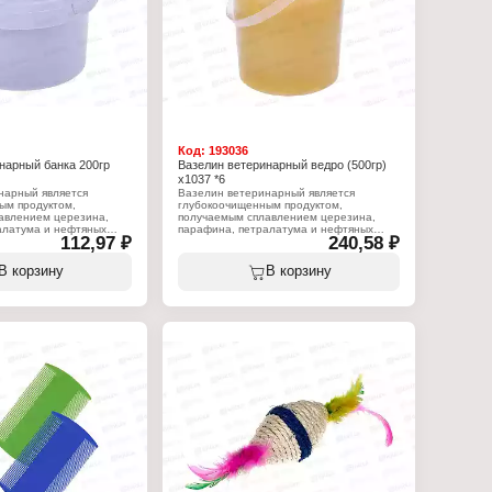
Neoterica
Производитель: Neoterica
 Keratin+
Бренд: Rolf Club Keratin+
Артикул: R503
 Perfect
Линейка: complex Shiny
мпунь
Тип товара: Шампунь
 всех типов шерсти
Назначение: для короткошерстных
пород
тельный
Вариация: Питательный
Объем: 400 мл
Код:
193036
нарный банка 200гр
Вазелин ветеринарный ведро (500гр)
х1037 *6
нарный является
Вазелин ветеринарный является
ым продуктом,
глубокоочищенным продуктом,
авлением церезина,
получаемым сплавлением церезина,
алатума и нефтяных
парафина, петралатума и нефтяных
112,97 ₽
240,58 ₽
 представляет собой
масел. Препарат представляет собой
 без комков от белого
однородную мазь без комков от белого
невого цвета. Вазелин
до светло-коричневого цвета. Вазелин
В корзину
В корзину
казывает смягчающее
ветеринарный оказывает смягчающее
нсируя недостаточное
действие, компенсируя недостаточное
вой смазки, размягчая
количество жировой смазки, размягчая
тки. Кроме того,
ороговевшие клетки. Кроме того,
овным слоем, он
покрывая кожу ровным слоем, он
рорецепторы от
защищает экстерорецепторы от
ствий. Вазелин
внешних воздействий. Вазелин
рименяют для
ветеринарный применяют для
ени животных после
смазывания вымени животных после
 предотвращения
доения с целью предотвращения
ещин. Препарат наносят
образования трещин. Препарат наносят
 ровным слоем после
на чистое вымя ровным слоем после
, слегка втирая в кожу.
доения животного, слегка втирая в кожу.
:
Характеристики:
 Ликом
Производитель: Ликом
Артикул: 1037
ца
Линейка: Денница