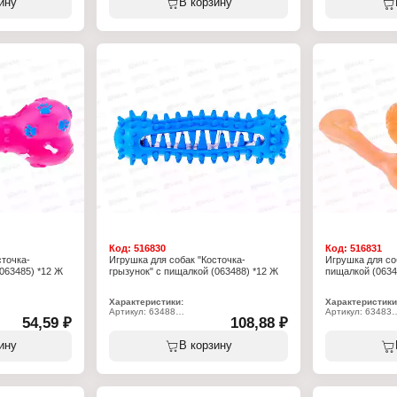
ину
В корзину
"
Материал: резина
Материал: рези
Код:
516830
Код:
516831
сточка-
Игрушка для собак "Косточка-
Игрушка для со
063485) *12 Ж
грызунок" с пищалкой (063488) *12 Ж
пищалкой (0634
Характеристики:
Характеристики
Артикул: 63488
Артикул: 63483
54,59 ₽
108,88 ₽
я животных
Тип товара: Игрушка для животных
Тип товара: Игр
Назначение: для собак
Назначение: для
й
Вид игрушки: с пищалкой
Вид игрушки: с 
ину
В корзину
нок"
Модель: "Косточка-грызунок"
Модель: "Курочк
Материал: резина
Комплектация: к
Материал: рези