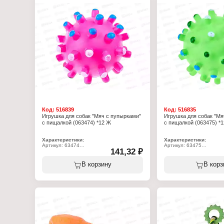
Код:
516839
Код:
516835
Игрушка для собак "Мяч с пупырками"
Игрушка для собак "Мя
с пищалкой (063474) *12 Ж
с пищалкой (063475) *
Характеристики:
Характеристики:
Артикул: 63474
Артикул: 63475
141,32 ₽
Тип товара: Игрушка для животных
Тип товара: Игрушка дл
Назначение: для собак
Назначение: для собак
Модель: "Мяч с пупырками"
Модель: "Мяч с пупырка
В корзину
В корз
Материал: резина
Материал: резина