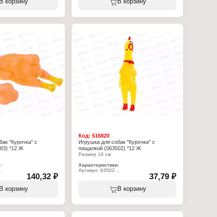
В корзину
В корзину
на
Материал: резина
Код:
516820
бак "Курочка" с
Игрушка для собак "Курочка" с
83) *12 Ж
пищалкой (063502) *12 Ж
Размер 16 см
:
Характеристики:
Артикул: 63502
140,32 ₽
37,79 ₽
ушка для животных
Тип товара: Игрушка для животных
 собак
Назначение: для собак
пищалкой
Вид игрушки: с пищалкой
В корзину
В корзину
а"
Модель: "Курочка"
урочка и косточка
Материал: резина
на