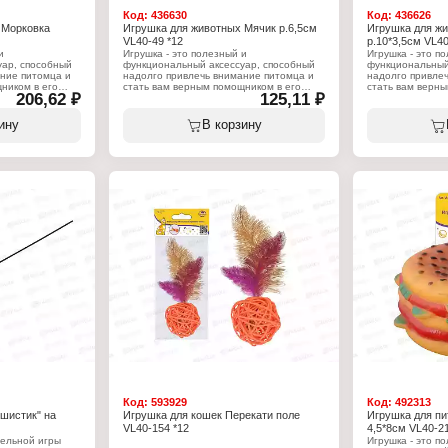
Код:
436630
Код:
436626
 Морковка
Игрушка для животных Мячик р.6,5см
Игрушка для ж
VL40-49 *12
р.10*3,5см VL40
и
Игрушка - это полезный и
Игрушка - это п
уар, способный
функциональный аксессуар, способный
функциональный
ние питомца и
надолго привлечь внимание питомца и
надолго привле
ником в его
стать вам верным помощником в его
стать вам верны
206,62 ₽
125,11 ₽
ии досуга.
воспитании и организации досуга. Мячик
воспитании и ор
вать как на
– традиционная и одна из самых
Ребристая струк
гры и
любимых игрушек у собак и кошек.
и очищает зубы 
ину
В корзину
гинальная
Хороший выбор для игр с апортом.
время игры, что
м подарком для
Игрушку можно использовать как на
полости рта. О
а изготовлена
улице, так и дома, для игры и
игрушки не оста
ого для вашего
дрессировки. Такая игрушка станет
всегда вызовет 
обого ухода. По
отличным подарком для вашего
использовать как
ендуется
питомца. Игрушка изготовлена из
для игры и дрес
заниям на
материала, безопасного для вашего
станет отличны
з текстильных
питомца. Не требует особого ухода,
питомца. Игрушк
% хлопок, 20%
достаточно перед первым
материала, без
а 25 см.
использованием помыть мыльным
питомца. Не тре
раствором и сполоснуть проточной
достаточно пер
водой. Далее мыть по мере загрязнения.
использованием
Изготовлено из резины, покрытие –
раствором и спо
100% полиэстер.
водой. Далее мы
я животных
Характеристики:
Характеристики
Бренд: Мультидом
Бренд: Мультид
Артикул: VL40-49
Артикул: VL40-4
эстер
Тип товара: Игрушка для животных
Тип товара: Игр
Назначение: для собак
Назначение: для
Модель: "Мячик"
Модель: "Пусты
Диаметр: 6,5 см
Размер: 10х3,5 
Материал: резина
Материал: TPR
Код:
593929
Код:
492313
шистик" на
Игрушка для кошек Перекати поле
Игрушка для пи
VL40-154 *12
4,5*8см VL40-21
тельной игры
Игрушка - это п