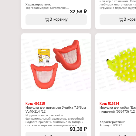
или игр с хозяином. Обе
Характеристики:
любимцу много часов н
Торговая марка: Ultramarine
Игрушки с перьями буду
32,58 ₽
Артикул: 684-0400
интереснее для кошки, 
Тип товара: Игрушка для животных
бумажный бантик на нит
Назначение: для кошек
сразу привлечёт вниман
В корзину
В корз
Название: "Игрулик"
домашнего хищника и п
Диаметр: 4 см
множество приятных эмо
Конструкция: с колокольчиком
поможет котёнку развить
Цвет: 2 цвета
и выносливость, а взрос
Материал: пластик
сможет поддерживать зд
двигаясь в естественной
ситуации.
Характеристики:
Артикул: 452-1933
Тип товара: Игрушка дл
Назначение: для кошек
Название: "Пушистик"
Размер: 60 см
Особенность: на палочк
Материал: пластик, пер
Код:
492315
Код:
516834
Игрушка для питомцев Улыбка 7,5*8см
Игрушка для собак "Еж
VL40-214 *12
пищалкой (063473) *12
Игрушка - это полезный и
функциональный аксессуар, способный
надолго привлечь внимание питомца и
Характеристики:
стать вам верным помощником в его
Артикул: 63473
93,36 ₽
воспитании и организации досуга.
Тип товара: Игрушка дл
Данная игрушка не сможет оставить
Назначение: для собак
равнодушным вашего питомца, ведь она
Вид игрушки: с пищалко