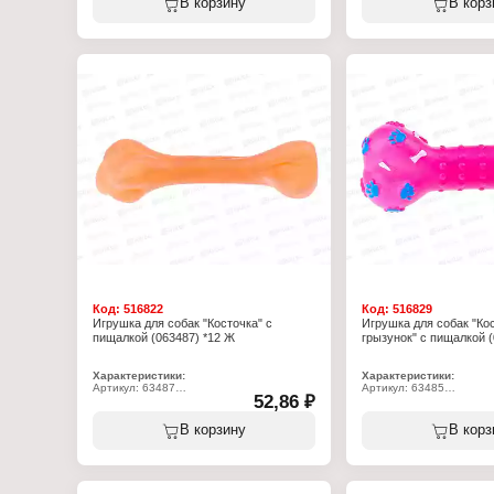
В корзину
В корз
умеет пищать! (пищалку можно извлечь).
Модель: "Ежик-грызунок
Игрушку можно использовать как на
Материал: резина
улице, так и дома, для игры и
дрессировки. Такая игрушка станет
отличным подарком для вашего
питомца. Игрушка изготовлена из
материала, безопасного для вашего
питомца. Не требует особого ухода,
достаточно перед первым
использованием помыть мыльным
раствором и сполоснуть проточной
водой. Далее мыть по мере загрязнения.
Характеристики:
Бренд: Мультидом
Артикул: VL40-214
Тип товара: Игрушка для животных
Назначение: для собак
Модель: "Улыбка"
Размер: 8х9х7,5 см
Материал: поливинилхлорид
Код:
516822
Код:
516829
Игрушка для собак "Косточка" с
Игрушка для собак "Ко
пищалкой (063487) *12 Ж
грызунок" с пищалкой (
Характеристики:
Характеристики:
Артикул: 63487
Артикул: 63485
52,86 ₽
Тип товара: Игрушка для животных
Тип товара: Игрушка дл
Назначение: для собак
Назначение: для собак
Вид игрушки: с пищалкой
Вид игрушки: с пищалко
В корзину
В корз
Модель: "Косточка"
Модель: "Косточка-грызу
Материал: резина
Материал: резина