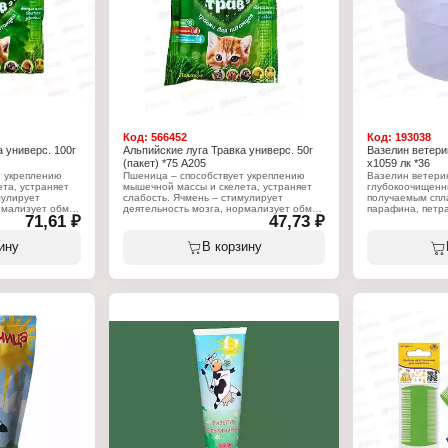
Бренд: Rolf Club Keratin+
Производитель: 
Артикул: R505
Бренд: Rolf Club
Линейка: complex Intensive
Артикул: R502
Тип товара: Шампунь
Линейка: complex
Назначение: для жесткошерстных кошек
Тип товара: Ша
и собак
Назначение: для
Вариация: Питательный
кошек и собак
Объем: 400 мл
Вариация: Пита
Объем: 400 мл
Код:
566452
Код:
193038
 универс. 100г
Альпийские луга Травка универс. 50г
Вазелин ветери
(пакет) *75 А205
х1059 лк *36
т укреплению
Пшеница – способствует укреплению
Вазелин ветери
та, устраняет
мышечной массы и скелета, устраняет
глубокоочищенн
мулирует
слабость. Ячмень – стимулирует
получаемым спл
рмализует обмен
деятельность мозга, нормализует обмен
парафина, петр
71,61 ₽
47,73 ₽
ст и развитие.
веществ, стимулирует рост и развитие.
масел. Препарат
новить
Овёс – помогает восстановить
однородную мазь
ть рефлексы,
мышечную силу, улучшить рефлексы,
до светло-корич
ину
В корзину
ивость. Рожь –
повысить стрессоустойчивость. Рожь –
ветеринарный о
рдечно-
укрепляет нервную и сердечно-
действие, компе
особствует
сосудистую системы, способствует
количество жиро
 шлаков и
очищению организма от шлаков и
ороговевшие кле
токсинов. Сорго – имеет
покрывая кожу р
 и заживляющий
противовоспалительный и заживляющий
защищает эксте
т болезни
эффекты, предотвращает болезни
внешних воздей
яет на
десен, благотворно влияет на
ветеринарный п
у сердца. Вика
кровообращение и работу сердца. Вика
смазывания вым
сти и мышцы,
– помогает укрепить кости и мышцы,
доения с целью
облегчает
повышает иммунитет и облегчает
образования тр
 меняющимся
адаптацию организма к меняющимся
на чистое вымя
реды. Просо –
условиям окружающей среды. Просо –
доения животного
ю костной ткани,
способствует укреплению костной ткани,
ан.
заживлению ушибов и ран.
Характеристики
Производитель:
Характеристики:
Артикул: 1059
Бренд: Альпийские луга
Линейка: Денни