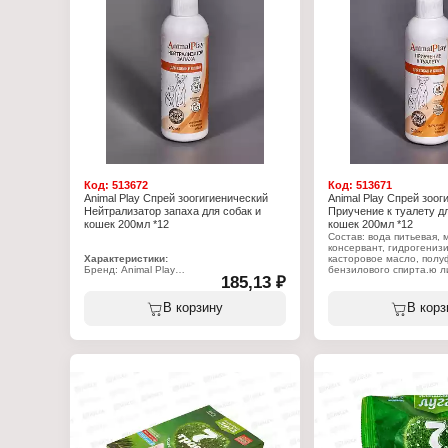
Код:
513672
Код:
513671
Animal Play Спрей зоогигиенический
Animal Play Спрей зоог
Нейтрализатор запаха для собак и
Приучение к туалету дл
кошек 200мл *12
кошек 200мл *12
Состав: вода питьевая, 
консервант, гидрогениз
Характеристики:
касторовое масло, пол
Бренд: Animal Play
бензилового спирта.ю 
185,13 ₽
Артикул: AP05-00340
кислота.
Тип товара: Спрей зоогигиенический
Назначение: "Нейтрализатор запаха"
Характеристики:
В корзину
В корз
Состав: вода питьевая, спирт
Бренд: Animal Play
изопропиловый, Фрешен Хербал,
Артикул: AP05-00100
трегалоза; биоочиститель
Тип товара: Спрей зоог
Объем: 200 мл
Назначение: "Приучение
Объем: 200 мл