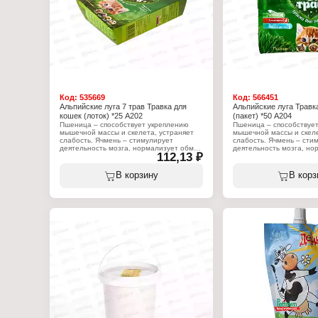
Код:
535669
Код:
566451
Альпийские луга 7 трав Травка для
Альпийские луга Травка
кошек (лоток) *25 А202
(пакет) *50 А204
Пшеница – способствует укреплению
Пшеница – способствуе
мышечной массы и скелета, устраняет
мышечной массы и скеле
слабость. Ячмень – стимулирует
слабость. Ячмень – сти
деятельность мозга, нормализует обмен
деятельность мозга, но
112,13 ₽
веществ, стимулирует рост и развитие.
веществ, стимулирует ро
Овёс – помогает восстановить
Овёс – помогает восста
мышечную силу, улучшить рефлексы,
мышечную силу, улучши
В корзину
В корз
повысить стрессоустойчивость. Рожь –
повысить стрессоустойч
укрепляет нервную и сердечно-
укрепляет нервную и се
сосудистую системы, способствует
сосудистую системы, сп
очищению организма от шлаков и
очищению организма от
токсинов. Сорго – имеет
токсинов. Сорго – имеет
противовоспалительный и заживляющий
противовоспалительный
эффекты, предотвращает болезни
эффекты, предотвращае
десен, благотворно влияет на
десен, благотворно вли
кровообращение и работу сердца. Вика
кровообращение и работ
– помогает укрепить кости и мышцы,
– помогает укрепить ко
повышает иммунитет и облегчает
повышает иммунитет и 
адаптацию организма к меняющимся
адаптацию организма к
условиям окружающей среды. Просо –
условиям окружающей с
способствует укреплению костной ткани,
способствует укреплени
заживлению ушибов и ран.
заживлению ушибов и р
Характеристики:
Характеристики:
Бренд: Альпийские луга
Бренд: Альпийские луга