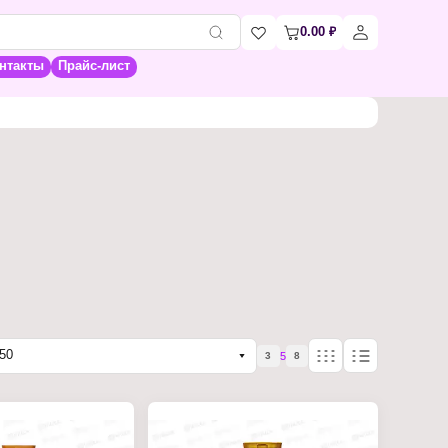
0.00
₽
нтакты
Прайс-лист
50
5
3
8