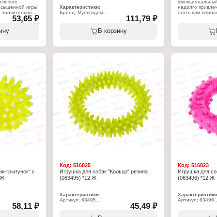
спечьте
функциональный
асыщенной игры!
Характеристики:
надолго привле
т значительно
Бренд: Мультидом
стать вам верны
53,65 ₽
111,79 ₽
чем простой
Артикул: VL40-154
воспитании и ор
очке. Игрушка
Тип товара: Игрушка для животных
Данная игрушка 
ие вашего
Назначение: для кошек
равнодушным ва
ину
В корзину
одарит ему
Модель: "Перекати-поле"
умеет пищать! (
ций. Игрушка
Размер: 16х5 см
Игрушку можно и
 силу, ловкость
Материал: ротанг, перо, металл
улице, так и дом
лая кошка
дрессировки. Та
оровье, активно
отличным подар
 для себя
питомца. Игрушк
материала, без
питомца. Не тре
достаточно пер
использованием
я животных
раствором и спо
водой. Далее мы
Характеристики
е
Бренд: Мультид
о
Артикул: VL40-2
Тип товара: Игр
Назначение: для
Модель: "Гамбур
Размер: 8х4,5 с
Материал: поли
Код:
516825
Код:
516823
ик-грызунок" с
Игрушка для собак "Кольцо" резина
Игрушка для со
 Ж
(063495) *12 Ж
(063496) *12 Ж
Характеристики:
Характеристики
Артикул: 63495
Артикул: 63496
58,11 ₽
45,49 ₽
я животных
Тип товара: Игрушка для животных
Тип товара: Игр
Назначение: для собак
Назначение: для
й
Модель: "Кольцо"
Модель: "Кольцо