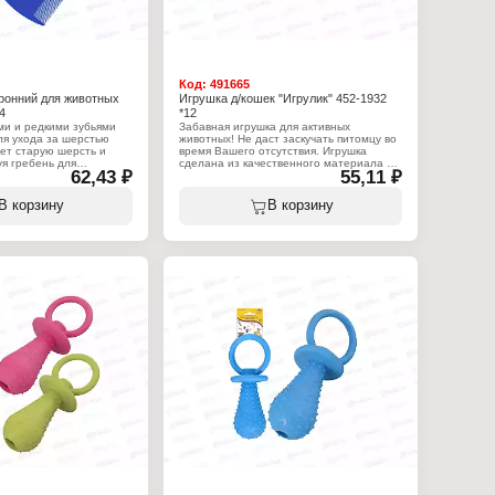
елин
Тип товара: Вазелин
я смазывания вымени
Назначение: для смазывания вымени
 доения с целью
животных после доения с целью
 образова
предотвращения образова
ринарный
Вариация: ветеринарный
Упаковка: ведро
Вес: 500 г
Код:
491665
ронний для животных
Игрушка д/кошек "Игрулик" 452-1932
4
*12
ми и редкими зубьями
Забавная игрушка для активных
ля ухода за шерстью
животных! Не даст заскучать питомцу во
ет старую шерсть и
время Вашего отсутствия. Игрушка
уя гребень для
сделана из качественного материала и
62,43 ₽
55,11 ₽
х, вы легко и бережно
абсолютно безопасна для здоровья
мых из шерсти питомца.
питомца. Заряд положительных эмоций
ь на несколько
Вашему домашнему любимцу
В корзину
В корзину
сывание следует
обеспечен.
ов к корням шерсти.
йте с гребня
Характеристики:
ть. Не требует особого
Торговая марка: Ultramarine
но перед первым
Артикул: 452-1932
 помыть мыльным
Тип товара: Игрушка для животных
оснуть проточной водой,
Назначение: для кошек
 мыть по мере
Название: "Игрулик"
Длина (без перышек): 8 см
Особенность: с перышками
:
Материал: сизаль, пластик, перо
ом
11
бень
я животных
торонний
м
масса (полипропилен)