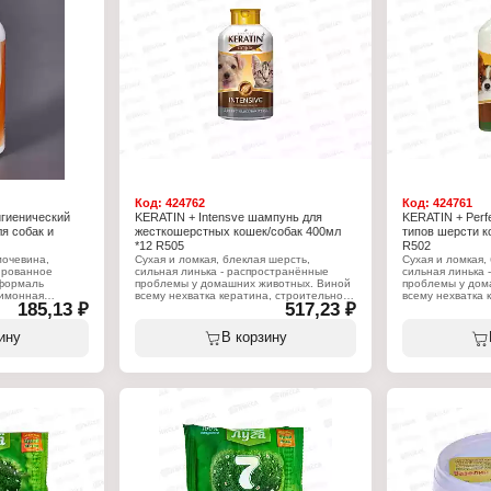
Код:
424762
Код:
424761
игиенический
KERATIN + Intensve шампунь для
KERATIN + Perf
я собак и
жесткошерстных кошек/собак 400мл
типов шерсти к
*12 R505
R502
мочевина,
Сухая и ломкая, блеклая шерсть,
Сухая и ломкая,
ированное
сильная линька - распространённые
сильная линька 
уформаль
проблемы у домашних животных. Виной
проблемы у дом
лимонная
всему нехватка кератина, строительного
всему нехватка 
185,13 ₽
517,23 ₽
материала для волос. Вернуть шерсти
материала для 
здоровье и поддержать красоту питомца
здоровье и подд
помогут шампуни RolfClub Keratin+
помогут шампуни
ину
В корзину
Complex. Жидкий кератин в составе
Complex. Жидкий
шампуня идентичен натуральному
шампуня иденти
игиенический
кератину в шерсти. Кератин питает и
кератину в шерс
 к туалету"
восстанавливает структуру шерсти. Он
восстанавливает
распределяется по всей поверхности
распределяется 
волоса, находит повреждённые участки,
волоса, находит
проникает вглубь волоса и заполняет
проникает вглуб
дефекты изнутри. Новая формула с
дефекты изнутр
жидкими кератинами придаёт шерсти
жидкими керати
здоровый и притягательный блеск.
натуральную гиб
притягательный 
Характеристики:
Производитель: Neoterica
Характеристики