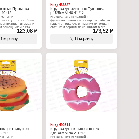
Код:
436627
ивотных Пустышка
Игрушка для животных Пустышка
-40 *12
р.15*5см VL40-41 *12
олезный и
Игрушка - это полезный и
 аксессуар, способный
функциональный аксессуар, способный
чь внимание питомца и
надолго привлечь внимание питомца и
м помощником в его
стать вам верным помощником в его
123,08 ₽
173,52 ₽
ганизации досуга.
воспитании и организации досуга.
тура игрушки, массирует
Ребристая структура игрушки, массирует
и десна животного во
и очищает зубы и десна животного во
В корзину
В корзину
 способствует здоровью
время игры, что способствует здоровью
ригинальная форма
полости рта. Оригинальная форма
вит вас равнодушным и
игрушки не оставит вас равнодушным и
улыбку. Игрушку можно
всегда вызовет улыбку. Игрушку можно
 на улице, так и дома,
использовать как на улице, так и дома,
сировки. Такая игрушка
для игры и дрессировки. Такая игрушка
м подарком для вашего
станет отличным подарком для вашего
а изготовлена из
питомца. Игрушка изготовлена из
опасного для вашего
материала, безопасного для вашего
бует особого ухода,
питомца. Не требует особого ухода,
ед первым
достаточно перед первым
 помыть мыльным
использованием помыть мыльным
лоснуть проточной
раствором и сполоснуть проточной
ть по мере загрязнения.
водой. Далее мыть по мере загрязнения.
:
Характеристики:
ом
Бренд: Мультидом
0
Артикул: VL40-41
ушка для животных
Тип товара: Игрушка для животных
 собак
Назначение: для собак
шка"
Модель: "Пустышка"
см
Размер: 15х5 см
Материал: TPR
Код:
492314
томцев Гамбургер
Игрушка для питомцев Пончик
0 *12
2,5*10см VL40-211 *12
олезный и
Игрушка - это полезный и