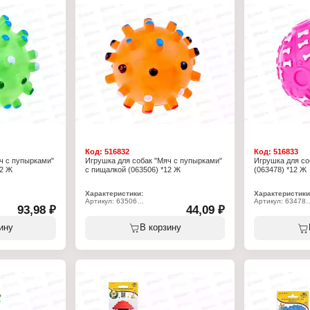
Код:
516832
Код:
516833
ч с пупырками"
Игрушка для собак "Мяч с пупырками"
Игрушка для со
12 Ж
с пищалкой (063506) *12 Ж
(063478) *12 Ж
Характеристики:
Характеристики
Артикул: 63506
Артикул: 63478
93,98 ₽
44,09 ₽
я животных
Тип товара: Игрушка для животных
Тип товара: Игр
Назначение: для собак
Назначение: для
ми"
Модель: "Мяч с пупырками"
Модель: "Мяч-гр
ину
В корзину
Материал: резина
Материал: рези