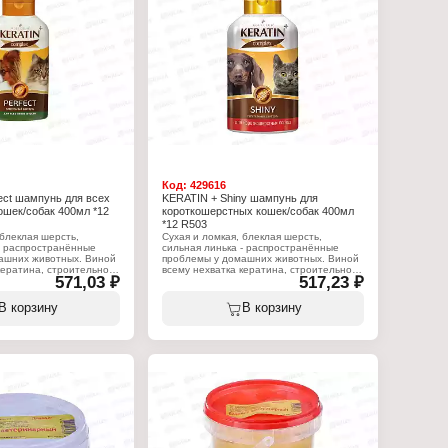
Код:
429616
ect шампунь для всех
KERATIN + Shiny шампунь для
ошек/собак 400мл *12
короткошерстных кошек/собак 400мл
*12 R503
 блеклая шерсть,
Сухая и ломкая, блеклая шерсть,
- распространённые
сильная линька - распространённые
ашних животных. Виной
проблемы у домашних животных. Виной
кератина, строительного
всему нехватка кератина, строительного
571,03 ₽
517,23 ₽
волос. Вернуть шерсти
материала для волос. Вернуть шерсти
ержать красоту питомца
здоровье и поддержать красоту питомца
 RolfClub Keratin+
помогут шампуни RolfClub Keratin+
В корзину
В корзину
 кератин в составе
Complex. Жидкий кератин в составе
чен натуральному
шампуня идентичен натуральному
ти. Кератин питает и
кератину в шерсти. Кератин питает и
 структуру шерсти. Он
восстанавливает структуру шерсти. Он
по всей поверхности
распределяется по всей поверхности
 повреждённые участки,
волоса, находит повреждённые участки,
ь волоса и заполняет
проникает вглубь волоса и заполняет
и. Новая формула с
дефекты изнутри. Новая формула с
нами придаёт шерсти
жидкими кератинами придаёт шерсти
кость, здоровый и
натуральную гибкость, здоровый и
блеск.
притягательный блеск.
:
Характеристики: