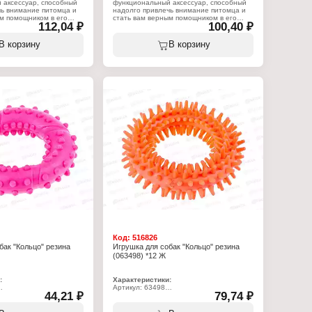
 аксессуар, способный
функциональный аксессуар, способный
чь внимание питомца и
надолго привлечь внимание питомца и
м помощником в его
стать вам верным помощником в его
112,04 ₽
100,40 ₽
ганизации досуга.
воспитании и организации досуга.
не сможет оставить
Данная игрушка не сможет оставить
шего питомца, ведь она
равнодушным вашего питомца, ведь она
В корзину
В корзину
пищалку можно извлечь).
умеет пищать! (пищалку можно извлечь).
спользовать как на
Игрушку можно использовать как на
а, для игры и
улице, так и дома, для игры и
кая игрушка станет
дрессировки. Такая игрушка станет
ком для вашего
отличным подарком для вашего
а изготовлена из
питомца. Игрушка изготовлена из
опасного для вашего
материала, безопасного для вашего
бует особого ухода,
питомца. Не требует особого ухода,
ед первым
достаточно перед первым
 помыть мыльным
использованием помыть мыльным
лоснуть проточной
раствором и сполоснуть проточной
ть по мере загрязнения.
водой. Далее мыть по мере загрязнения.
:
Характеристики:
ом
Бренд: Мультидом
10
Артикул: VL40-211
ушка для животных
Тип товара: Игрушка для животных
 собак
Назначение: для собак
гер"
Модель: "Пончик"
м
Размер: 10х2,5 см
винилхлорид
Материал: поливинилхлорид
Код:
516826
бак "Кольцо" резина
Игрушка для собак "Кольцо" резина
(063498) *12 Ж
:
Характеристики:
Артикул: 63498
44,21 ₽
79,74 ₽
ушка для животных
Тип товара: Игрушка для животных
 собак
Назначение: для собак
"
Модель: "Кольцо"