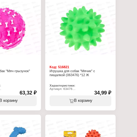
Код:
516821
бак "Мяч-грызунок"
Игрушка для собак "Мячик" с
пищалкой (063476) *12 Ж
:
Характеристики:
Артикул: 63476
63,32 ₽
34,99 ₽
ушка для животных
Тип товара: Игрушка для животных
 собак
Назначение: для собак
ызунок"
Модель: "Мячик"
В корзину
В корзину
на
Материал: резина