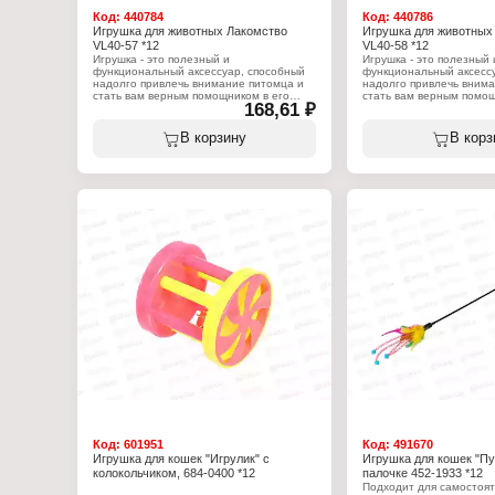
Вес: 800 г
Код:
440784
Код:
440786
Игрушка для животных Лакомство
Игрушка для животных
VL40-57 *12
VL40-58 *12
Игрушка - это полезный и
Игрушка - это полезный 
функциональный аксессуар, способный
функциональный аксесс
надолго привлечь внимание питомца и
надолго привлечь внима
стать вам верным помощником в его
стать вам верным помощ
168,61 ₽
воспитании и организации досуга.
воспитании и организац
Ребристая структура игрушки, массирует
Игрушку можно использо
и очищает зубы и десна животного во
улице, так и дома, для и
В корзину
В корз
время игры, что способствует здоровью
дрессировки. Такая ори
полости рта. Игрушку можно
игрушка станет отличны
использовать как на улице, так и дома,
вашего питомца. Игрушк
для игры и дрессировки. Такая игрушка
из материала, безопасн
станет отличным подарком для вашего
питомца. Не требует ос
питомца. Игрушка изготовлена из
мере загрязнения реком
материала, безопасного для вашего
постирать, согласно ука
питомца. Не требует особого ухода,
этикетке. Изготовлено и
достаточно перед первым
материалов (состав: 80
использованием помыть мыльным
полиэстер). Общая длин
раствором и сполоснуть проточной
водой. Далее мыть по мере загрязнения.
Характеристики:
Бренд: Мультидом
Характеристики:
Артикул: VL40-58
Бренд: Мультидом
Тип товара: Игрушка дл
Артикул: VL40-57
Назначение: для собак
Тип товара: Игрушка для животных
Модель: "Морковка"
Назначение: для собак
Размер: 25х3х3 см
Модель: "Лакомство"
Материал: хлопок, поли
Размер: 11,5х5х3 см
Материал: TPR
Код:
601951
Код:
491670
Игрушка для кошек "Игрулик" с
Игрушка для кошек "Пу
колокольчиком, 684-0400 *12
палочке 452-1933 *12
Подходит для самостоя