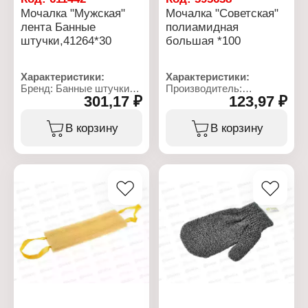
Мочалка "Мужская"
Мочалка "Советская"
лента Банные
полиамидная
штучки,41264*30
большая *100
Характеристики:
Характеристики:
Бренд: Банные штучки
Производитель:
301,17 ₽
123,97 ₽
Артикул: 41264
Интерстрой
Тип товара: Мочалка для
Тип товара: Мочалка для
тела
тела
В корзину
В корзину
Модель: "Мужская"
Название: "Советская"
Размер без ручек: 60х10
Размер без ручек: 42х11
см
см (+/- 2 см)
Размер с ручками: 74х10
Материал: полиамид
см
Материал:
полипропилен, хлопок,
поролон
Цвет: черный
Степень жесткости:
жесткая