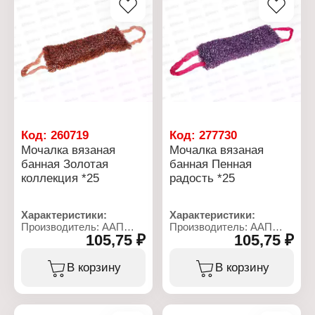
Материал: полоролон,
Длина с ручками: 110 см
полипропилен
Размер без ручек:
Жесткость: мягкая
60х10х2 см
Материал: нейлон
Жесткость: выше
средней жесткости
Код:
260719
Код:
277730
Мочалка вязаная
Мочалка вязаная
банная Золотая
банная Пенная
коллекция *25
радость *25
Характеристики:
Характеристики:
Производитель: ААП
Производитель: ААП
105,75 ₽
105,75 ₽
Премиум
Премиум
Торговая марка:
Торговая марка:
Шахтерская
Шахтерская
В корзину
В корзину
Тип товара: Мочалка для
Тип товара: Мочалка для
тела
тела
Назначение: банная
Назначение: банная
Название: "Золотая
Название: "Пенная