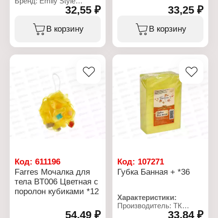
Бренд: Emily Style
Тип товара: Губка для
32,55 ₽
33,25 ₽
Артикул: С0006293
тела
Тип товара: Губка для
Модель: "Силуэт"
тела
В корзину
В корзину
Форма: восьмерка
Модель: "Массаж"
Размер: 13,5х9х5 см
Форма: прямоугольник
Материал: поролон
Вид: двухслойная
Размер: 14х9х5 см
Материал: поролон
Код:
611196
Код:
107271
Farres Мочалка для
Губка Банная + *36
тела BT006 Цветная с
поролон кубиками *12
Характеристики:
Производитель: ТК
54,49 ₽
33,84 ₽
ПрофБыт