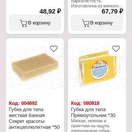
бархатистость.
Артикул: 3003
Изготовлена из мягкого
Тип товара: Губка для
48,92 ₽
67,79 ₽
поролона, делает густую
тела
и обильную пену.
Модель: "Бантик"
В корзину
В корзину
Размер: 17,5х11х4 см
Характеристики:
Материал: поролон
Торговая марка: Laguna
(пенополиуретан)
Spa
Габаритные размеры:
Артикул: 3002
110х250х40 мм
Тип товара: Губка для
тела
Модель: "Бантик"
Особенность: с
профильным массажным
слоем
Габаритные размеры:
110х270х50 мм
Код:
004692
Код:
080918
Губка для тела
Губка для тела
жесткая банная
Прямоугольник *30
Секрет красоты
Мягкая, нежная и
приятная на ощупь
антицеллюлитная *50
поролоновая губка