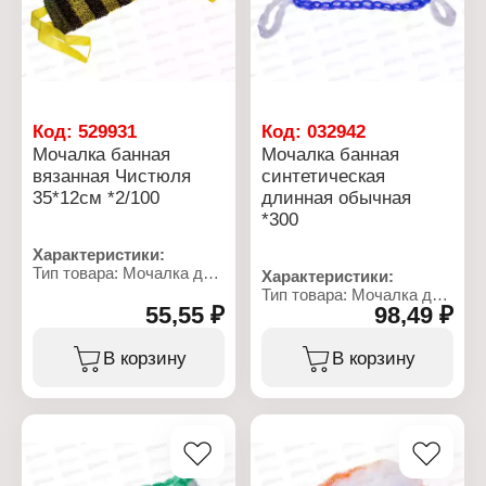
Материал ручек: пластик
Код:
529931
Код:
032942
Мочалка банная
Мочалка банная
вязанная Чистюля
синтетическая
35*12см *2/100
длинная обычная
*300
Характеристики:
Тип товара: Мочалка для
Характеристики:
тела
Тип товара: Мочалка для
Назначение: банная
55,55 ₽
98,49 ₽
тела
Название: "Чистюля"
Назначение: банная
Особенность: вязаная
Название: "Обычная"
В корзину
В корзину
Размер: 35х12 см
Материал: полипропилен
Материал: нейлон,
Особенность: длинная
полиэстер
Ширина: 8 см
Длина с ручками: 80 см
Длина без ручек: 50 см
Цвет: белый с цветной
окантовкой