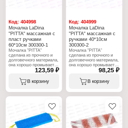
Код:
404998
Код:
404999
Мочалка LaDina
Мочалка LaDina
"PITTA" массажная с
"PITTA" массажная с
пласт ручками
ручками 40*10см
60*10см 300300-1
300300-2
Мочалка "PITTA"
Мочалка "PITTA"
сделана из прочного и
сделана из прочного и
долговечного материала,
долговечного материала,
она хорошо промывается
она хорошо промывается
123,59 ₽
98,25 ₽
и сушится, не красит
и сушится, не красит
кожу. Изделие аккуратно
кожу. Изделие аккуратно
прошито. Имеет ровные
прошито. Имеет ровные
В корзину
В корзину
швы и качественное
швы и качественное
плетение ткани - нити не
плетение ткани - нити не
расплетаются и не
расплетаются и не
сыпятся, благодаря чему
сыпятся, благодаря чему
мочалка долго не
мочалка долго не
потеряет опрятный вид.
потеряет опрятный вид.
Имеет среднюю
Имеет среднюю
жесткость, мягко
жесткость, мягко
очищает и нежно
очищает и нежно
скрабирует, улучшает
скрабирует, улучшает