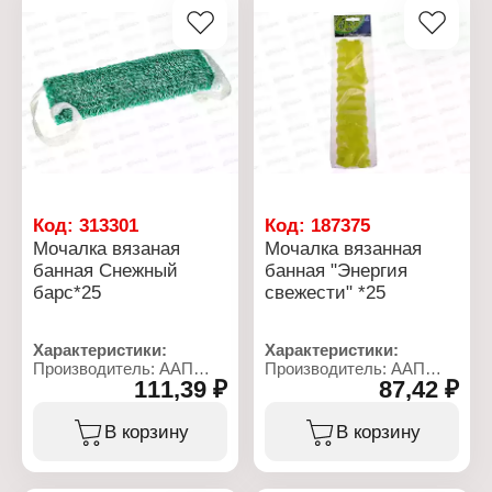
коллекция"
радость"
Особенность: вязаная, с
Особенность: вязаная
поролоновой вставкой
Длина с ручками: 90 см
Жесткость: жесткая
Размер без ручек:
Размер мочалки
40х12,5х4 см
(ДхШхВ): 43х12х2 см
Материал: нейлон,
Материал: поролон,
поролон
полипропилен
Жесткость: массажная
Код:
313301
Код:
187375
Мочалка вязаная
Мочалка вязанная
банная Снежный
банная "Энергия
барс*25
свежести" *25
Характеристики:
Характеристики:
Производитель: ААП
Производитель: ААП
111,39 ₽
87,42 ₽
Премиум
Премиум
Торговая марка:
Торговая марка:
Шахтерская
Шахтерская
В корзину
В корзину
Тип товара: Мочалка для
Тип товара: Мочалка для
тела
тела
Назначение: банная
Назначение: банная