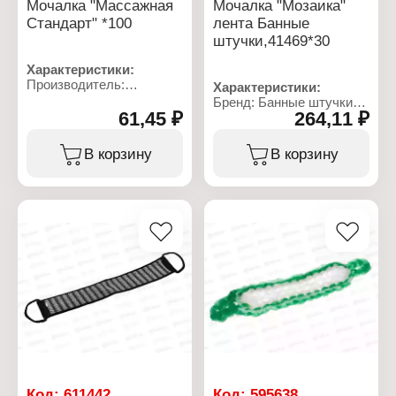
Мочалка "Массажная
Мочалка "Мозаика"
Стандарт" *100
лента Банные
штучки,41469*30
Характеристики:
Производитель:
Характеристики:
Интерстрой
Бренд: Банные штучки
Тип товара: Мочалка для
61,45 ₽
264,11 ₽
Артикул: 41469
тела
Тип товара: Мочалка для
Название: "Массажная
тела
В корзину
В корзину
Стандарт"
Модель: "Мозаика"
Размер без ручек: 42х11
Размер без ручек: 60х10
см (+/- 2 см)
см
Материал: полиамид
Размер с ручками: 74х10
см
Толщина: 5 мм
Материал: хлопок,
полиэстер, поролон
Цвет: серый
Код:
611442
Код:
595638