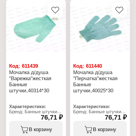
Название: "Снежный
Название: "Энергия
барс"
свежести"
Особенность: вязаная
Особенность: вязаная,
Жесткость: средне-
красивых ярких оттенков
жесткая
с поролоновой вставкой
Размер мочалки
Жесткость: жесткая
(ДхШхВ): 42х15х3 см
Размер мочалки
Материал: полипропилен
(ДхШхВ): 44х10х1,5 см
Материал: поролон,
полипропилен
Код:
611439
Код:
611440
Мочалка д/душа
Мочалка д/душа
"Варежка"жесткая
"Перчатка"жесткая
Банные
Банные
штучки,40314*30
штучки,40025*30
Характеристики:
Характеристики:
Бренд: Банные штучки
Бренд: Банные штучки
76,71 ₽
76,71 ₽
Артикул: 40314
Артикул: 40025
Тип товара: Мочалка для
Тип товара: Мочалка для
тела
тела
В корзину
В корзину
Модель: "Варежка"
Модель: "Перчатка"