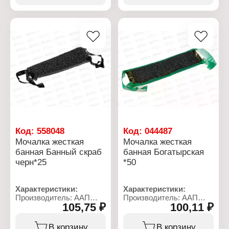
тела
тела
Назначение: банная
Назначение: банная
Название: "Боевая
Название: "Армейский
готовность"
стандарт"
Особенность: сочетание
Жесткость: жесткая
оригинального жесткого
Длина с ручками: 107 см
поролона и жесткой
Размер без ручек:
мочалочной ткани ярких
53х14,5х3 см
Жесткость: жесткая
Материал: поролон,
Размер: 38х10х2 см
полипропилен
Материал: поролон,
полиэстер, полиамид
Код:
558048
Код:
044487
Мочалка жесткая
Мочалка жесткая
банная Банный скраб
банная Богатырская
черн*25
*50
Характеристики:
Характеристики:
Производитель: ААП
Производитель: ААП
105,75 ₽
100,11 ₽
Премиум
Премиум
Торговая марка:
Торговая марка:
Шахтерская
Шахтерская
В корзину
В корзину