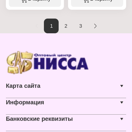
Тип товара: Мочалка для
Тип товара: Мочалка для
тела
тела
Назначение: банная
Назначение: банная
Название: "Банный
Название: "Богатырская"
скраб"
Особенность:
1
2
3
Особенность:
оригинальный жесткий
комбинированная
поролон и ткань с
Размер без ручек: 37х12
камуфляжным рисунком
см
Жесткость: жесткая
Материал: поролон
Размер мочалки
Цвет: черный
(ДхШхВ): 42х12х1,5 см
Материал: поролон,
полиэстер, полиамид
Карта сайта
Информация
Банковские реквизиты