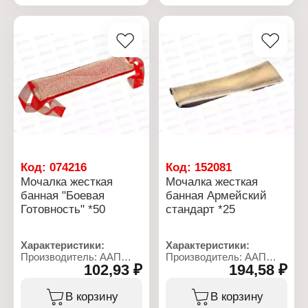
Жесткость: жесткая
Жесткость: жесткая
Особенность: вязаная
Особенность: вязаная
Материал: нейлон,
Материал: нейлон,
поролон
поролон
Код:
074216
Код:
152081
Мочалка жесткая
Мочалка жесткая
банная "Боевая
банная Армейский
Готовность" *50
стандарт *25
Характеристики:
Характеристики:
Производитель: ААП
Производитель: ААП
102,93 ₽
194,58 ₽
Премиум
Премиум
Торговая марка:
Торговая марка:
Шахтерская
Шахтерская
В корзину
В корзину
Тип товара: Мочалка для
Тип товара: Мочалка для