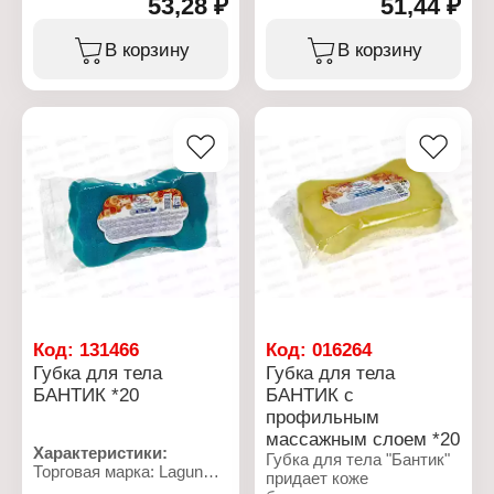
53,28 ₽
51,44 ₽
Интерстрой
Интерстрой
Тип товара: Губка для
Тип товара: Губка для
тела
тела
В корзину
В корзину
Назначение:
Назначение:
антицеллюлитная
антицеллюлитная
Название: "Люкс"
Название: "Стандартная"
Конструкция:
Форма: прямоугольная
двухсторонняя
Размер: 10х16 см
Форма: прямоугольная
Материал:
Размер: 10х16 см
пенополиуретан
Материал:
пенополиуретан
Код:
131466
Код:
016264
Губка для тела
Губка для тела
БАНТИК *20
БАНТИК с
профильным
массажным слоем *20
Характеристики:
Губка для тела "Бантик"
Торговая марка: Laguna
придает коже
Spa