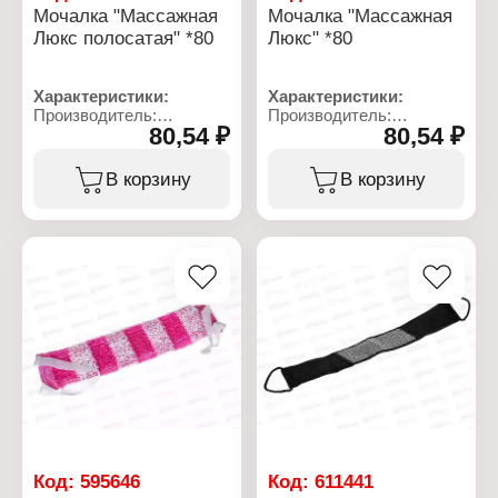
Мочалка "Массажная
Мочалка "Массажная
Люкс полосатая" *80
Люкс" *80
Характеристики:
Характеристики:
Производитель:
Производитель:
80,54 ₽
80,54 ₽
Интерстрой
Интерстрой
Тип товара: Мочалка для
Тип товара: Мочалка для
тела
тела
В корзину
В корзину
Название: "Массажная
Название: "Массажная
Люкс полосатая"
Люкс"
Размер без ручек: 50х11
Размер без ручек: 50х11
см (+/- 2 см)
см (+/- 2 см)
Материал:
Материал:
полипропилен, поролон
полипропилен, поролон
Код:
595646
Код:
611441