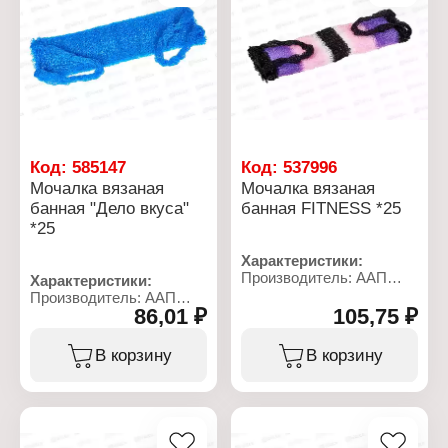
окантовкой
Код:
585147
Код:
537996
Мочалка вязаная
Мочалка вязаная
банная "Дело вкуса"
банная FITNESS *25
*25
Характеристики:
Производитель: ААП
Характеристики:
Премиум
Производитель: ААП
Торговая марка:
86,01 ₽
105,75 ₽
Премиум
Шахтерская
Торговая марка:
Тип товара: Мочалка для
Шахтерская
В корзину
В корзину
тела
Тип товара: Мочалка для
Назначение: банная
тела
Название: "FITNESS"
Назначение: банная
Особенность: вязаная
Название: "Дело вкуса"
Жесткость: жесткая
Особенность: вязаная
Размер: 120х380 мм