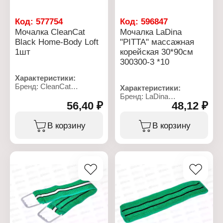
Код:
577754
Код:
596847
Мочалка CleanCat
Мочалка LaDina
Black Home-Body Loft
"PITTA" массажная
1шт
корейская 30*90см
300300-3 *10
Характеристики:
Бренд: CleanCat
Характеристики:
Артикул: ГКК400
Бренд: LaDina
Тип товара: Губка для
56,40 ₽
48,12 ₽
Артикул: 300300-3
тела
Линейка: "PITTA"
Форма: прямоугольная
Тип товара: Мочалка для
В корзину
В корзину
Размер: 14,5х9,5х5,5 см
тела
Материал: поролон
Вид: японская
Жесткость: средняя
жесткость
Размер: 90х30 см
Форма: полотенце
Особенность: высокое
пенообразование
Материал: нейлон
Упаковка: в пакете