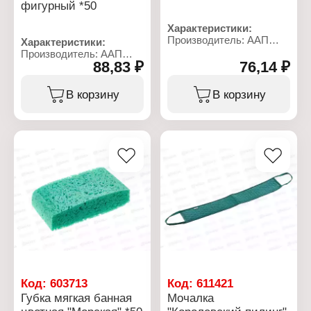
фигурный *50
Характеристики:
Производитель: ААП
Характеристики:
Премиум
Производитель: ААП
Торговая марка:
88,83 ₽
76,14 ₽
Премиум
Шахтерская
Торговая марка:
Тип товара: Мочалка для
Шахтерская
В корзину
В корзину
тела
Тип товара: Губка для
Назначение: банная
тела
Название: "Детская"
Название: "Скраб
Особенность: сочетание
фигурный"
оригинального мягкого
Особенность:
поролона и ткани с ярким
комбинированная,
рисунком
сочетание жесткого
Жесткость: мягкая
оригинального поролона
Размер мочалки
и мягкого гидроф
(ДхШхВ): 20х12х2 см
Жесткость: жесткая
Материал: поролон,
Размер губки: 20х12х5
полиамид, полипропилен
см
Материал: поролон
Код:
603713
Код:
611421
Губка мягкая банная
Мочалка