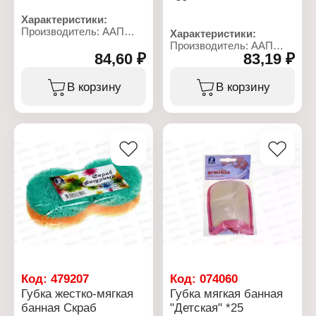
Характеристики:
Производитель: ААП
Характеристики:
Премиум
Производитель: ААП
Торговая марка:
84,60 ₽
83,19 ₽
Премиум
Шахтерская
Торговая марка:
Тип товара: Губка для
Шахтерская
В корзину
В корзину
тела
Тип товара: Губка для
Название: "GymScrub"
тела
Жесткость: жесткая
Название: "Банный скраб
Размер: 19х11,5х3 см
МИНИ"
Материал: поролон,
Особенность:
полипропилен
комбинированная,
сочетание жесткого
оригинального поролона
и мягкого гидроф
Жесткость: жесткая
Размер мочалки
(ДхШхВ): 19х12х3 см
Материал: поролон
Код:
479207
Код:
074060
Губка жестко-мягкая
Губка мягкая банная
банная Скраб
"Детская" *25