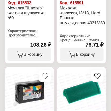
Код:
615532
Код:
615591
Мочалка "Шахтер"
Мочалка
жесткая в упаковке
-варежка,13*18, Hard
*60
Банные
штучки,серая,40313*30
Характеристики:
Производитель:
Характеристики:
Интерстрой
Бренд: Банные штучки
Тип товара: Мочалка для
108,26 ₽
76,71 ₽
Артикул: 40313
тела
Тип товара: Мочалка для
Название: "Шахтер"
тела
В корзину
В корзину
Особенность: жесткая
Вариация: варежка
Материал: поролон,
Модель: "Hard"
полиэстер, капрон
Особенность: с
Размер: 12х37х3 см
массажным эффектом
Цвет: в ассортименте
Размер: 13х18 см
Материал: нейлон