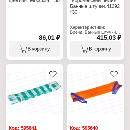
цветная "Морская" *50
"Королевский пилинг"
Банные штучки,41292
*30
Характеристики:
Бренд: Банные штучки
86,01 ₽
415,03 ₽
Артикул: 41292
Тип товара: Мочалка для
тела
В корзину
В корзину
Модель: "Королевский
пилинг"
Размер без ручек: 9,5х45
см
Размер с ручками: 9,5х70
см
Особенность: стеганая
Материал: шелк,
бамбуковое волокно,
поролон
Цвет: в ассортименте
Код:
595641
Код:
595640