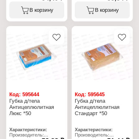
Артикул: ГББ012
Тип товара: Губка для
В корзину
В корзину
тела
Вариация: "Банная +"
Размер: 15,5х10,3х5 см
Код:
595644
Код:
595645
Губка д/тела
Губка д/тела
Антицеллюлитная
Антицеллюлитная
Люкс *50
Стандарт *50
Характеристики:
Характеристики:
Производитель:
Производитель: