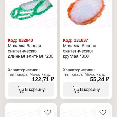
Код:
032940
Код:
131837
Мочалка банная
Мочалка банная
синтетическая
синтетическая
длинная элитная *200
круглая *300
Характеристики:
Характеристики:
Тип товара: Мочалка для
Тип товара: Мочалка для
122,71 ₽
55,24 ₽
тела
тела
Назначение: банная
Назначение: банная
Название: "Элит"
Форма: круглая
В корзину
В корзину
Материал: полипропилен
Материал: полипропилен
Особенность: длинная
Размер: 19х11 см
Ширина: 8 см
Цвет: белый с цветной
Длина с ручками: 80 см
окантовкой
Длина без ручек: 50 см
Цвет: белый с цветной