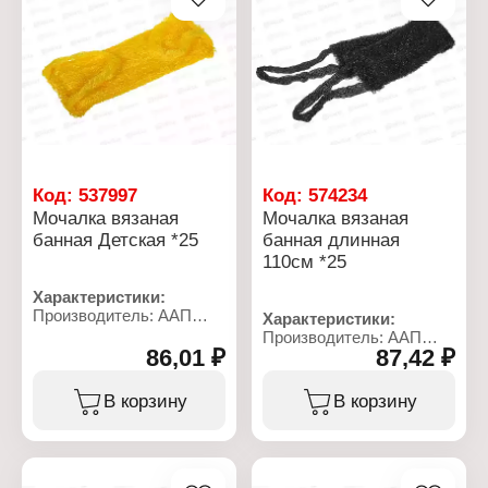
Размер без ручек: 40х12
Материал: нейлон,
см
поролон
Материал: нейлон,
поролон
Код:
537997
Код:
574234
Мочалка вязаная
Мочалка вязаная
банная Детская *25
банная длинная
110см *25
Характеристики:
Производитель: ААП
Характеристики:
Премиум
Производитель: ААП
Торговая марка:
86,01 ₽
87,42 ₽
Премиум
Шахтерская
Торговая марка:
Тип товара: Мочалка для
Шахтерская
В корзину
В корзину
тела
Тип товара: Мочалка для
Назначение: банная
тела
Название: "Детская"
Назначение: банная
Особенность: вязаная
Цвет: черный
Размер без ручек: 29х11
Особенность: вязаная