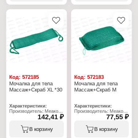
Размер: 18х13 см
Размер: 19х13 см
Материал: нейлон
Материал: нейлон
Цвет: в ассортименте
Цвет: в ассортименте
Степень жесткости:
Степень жесткости:
жесткая
жесткая
Код:
572185
Код:
572183
Мочалка для тела
Мочалка для тела
Массаж+Скраб XL *30
Массаж+Скраб М
Характеристики:
Характеристики:
Производитель: Меакорд
Производитель: Меакорд
142,41 ₽
77,55 ₽
Тип товара: Мочалка для
Тип товара: Мочалка для
тела
тела
Название:
Название:
В корзину
В корзину
"Массаж+Скраб"
"Массаж+Скраб"
Размер: XL 50х14 см
Размер: М 9,5х17 см