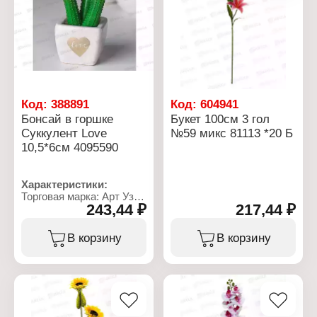
Код:
388891
Код:
604941
Бонсай в горшке
Букет 100см 3 гол
Суккулент Love
№59 микс 81113 *20 Б
10,5*6см 4095590
Характеристики:
Торговая марка: Арт Узор
243,44 ₽
217,44 ₽
Артикул: 4095590
Тип товара:
Декоративное украшение
В корзину
В корзину
Вариация: Бонсай
Дизайн: Искусственный
цветок
Модель: "Суккулент"
Вид: в горшке
Размер: 10,5х5,5х6 см
Материал: керамика,