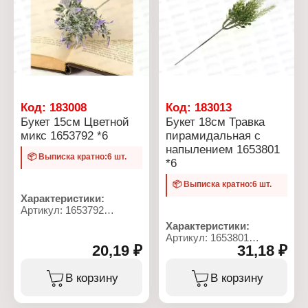
Код:
183008
Код:
183013
Букет 15см Цветной
Букет 18см Травка
микс 1653792 *6
пирамидальная с
напылением 1653801
📦 Выписка кратно:6 шт.
*6
📦 Выписка кратно:6 шт.
Характеристики:
Артикул: 1653792
Тип товара: Цветок
Характеристики:
искусственный
Артикул: 1653801
Вариация: Букет
20,19 ₽
31,18 ₽
Тип товара: Цветок
Модель: "Цветной"
искусственный
Высота: 15 см
Вариация: Букет
В корзину
В корзину
Материал: пластик
Модель: "Трава
Цвет: в ассортименте
пирамидальная"
Особенность: с
Высота: 18 см