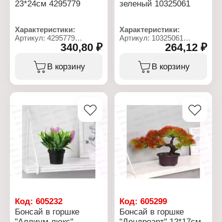
23*24см 4295779
зеленый 10325061
Характеристики:
Характеристики:
Артикул: 4295779
Артикул: 10325061
340,80 ₽
264,12 ₽
Тип товара:
Тип товара:
Декоративное украшение
Декоративное украшение
Вариация: Бонсай
Дизайн: Искусственный
В корзину
В корзину
Дизайн: Искусственный
цветок
цветок
Модель: "Филодендрон
Модель: "Остролист
комнатный"
мелкие ягодки"
Конструкция: в горшке
Конструкция: в горшке
Размер: 8х25 см
Размер: 23х24 см
Материал: пластик
Материал: пластик
Цвет: зеленый
Цвет: в ассортименте
Код:
605232
Код:
605299
Бонсай в горшке
Бонсай в горшке
"Аллиум люкс"
"Дендроарт" 12*17см