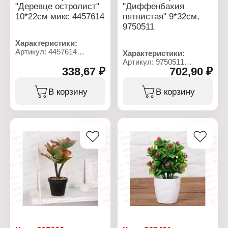
"Деревце остролист"
"Диффенбахия
10*22см микс 4457614
пятнистая" 9*32см,
9750511
Характеристики:
Артикул: 4457614
Характеристики:
Тип товара:
Артикул: 9750511
Декоративное украшение
338,67 ₽
702,90 ₽
Тип товара:
Вариация: Бонсай
Декоративное украшение
Дизайн: Искусственный
Дизайн: Искусственный
В корзину
В корзину
цветок
цветок
Модель: "Деревце
Модель: "Диффенбахия
остролист"
пятнистая"
Вид: в горшке
Конструкция: в горшке
Размер: 10х22 см
Размер: 9х32 см
Материал: пластик
Материал: пластик
Цвет: в ассортименте
Цвет: зеленый