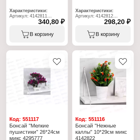
Характеристики:
Характеристики:
Артикул: 4142811
Артикул: 4142812
340,80 ₽
298,20 ₽
Тип товара:
Тип товара:
Декоративное украшение
Декоративное украшение
Вариация: Бонсай
Вариация: Бонсай
В корзину
В корзину
Дизайн: Искусственный
Дизайн: Искусственный
цветок
цветок
Модель: "Деревце
Модель: "Деревце с
пышное"
тонкими листьями и
Конструкция: в горшке
цветами"
Размер: 10х23 см
Конструкция: в горшке
Материал: пластик
Размер: 10х24 см
Цвет: в ассортименте
Материал: пластик
Цвет: в ассортименте
Код:
551117
Код:
551116
Бонсай "Мелкие
Бонсай "Нежные
пушистики" 26*24см
каллы" 10*29см микс
микс 4295777
4142822