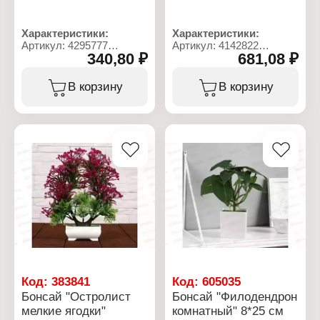
Характеристики:
Характеристики:
Артикул: 4295777
Артикул: 4142822
340,80 ₽
681,08 ₽
Тип товара:
Тип товара:
Декоративное украшение
Декоративное украшение
Вариация: Бонсай
Вариация: Бонсай
В корзину
В корзину
Дизайн: Искусственный
Дизайн: Искусственный
цветок
цветок
Модель: "Мелкие
Модель: "Нежные
пушистики"
каллы"
Конструкция: в горшке
Вид: в горшке
Размер: 26х24 см
Размер: 10х29 см
Материал: пластик
Материал: пластик
Цвет: в ассортименте
Цвет: в ассортименте
Код:
383841
Код:
605035
Бонсай "Остролист
Бонсай "Филодендрон
мелкие ягодки"
комнатный" 8*25 см