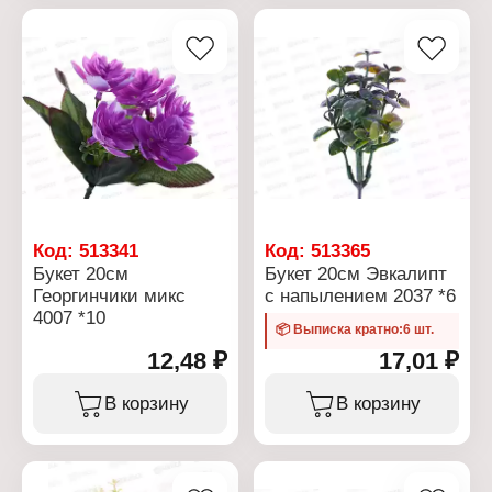
напылением
Материал: пластик
Цвет: в ассортименте
Особенность: с
напылением
Код:
513341
Код:
513365
Букет 20см
Букет 20см Эвкалипт
Георгинчики микс
с напылением 2037 *6
4007 *10
📦 Выписка кратно:6 шт.
12,48 ₽
17,01 ₽
В корзину
В корзину