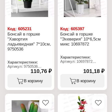
Код:
605231
Код:
605397
Бонсай в горшке
Бонсай в горшке
"Хавортия
"Эхеверия" 10*6,5см
ладьевидная" 7*10см,
микс 10697872
9750536
Характеристики:
Артикул: 10697872
Характеристики:
Тип товара:
Артикул: 9750536
Декоративное украшение
110,76 ₽
101,18 ₽
Тип товара:
Дизайн: Искусственный
Декоративное украшение
цветок
Дизайн: Искусственный
В корзину
В корзину
Модель: "Эхеверия"
цветок
Конструкция: в горшке
Модель: "Хавортия
Размер: 6,5х10 см
ладьевидная"
Материал: пластик
Конструкция: в горшке
Цвет: в ассортименте
Размер: 7х10 см
Материал: пластик
Цвет: зеленый