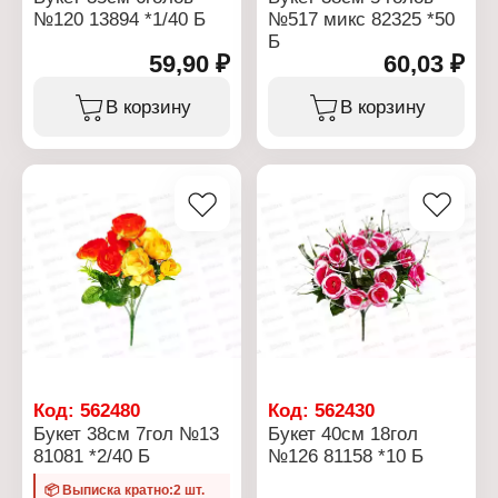
№120 13894 *1/40 Б
№517 микс 82325 *50
Б
59,90 ₽
60,03 ₽
В корзину
В корзину
Код:
562480
Код:
562430
Букет 38см 7гол №13
Букет 40см 18гол
81081 *2/40 Б
№126 81158 *10 Б
📦 Выписка кратно:2 шт.