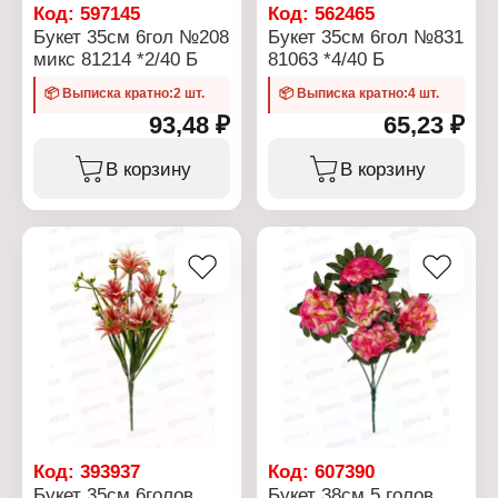
Код:
597145
Код:
562465
Букет 35см 6гол №208
Букет 35см 6гол №831
микс 81214 *2/40 Б
81063 *4/40 Б
📦 Выписка кратно:2 шт.
📦 Выписка кратно:4 шт.
93,48 ₽
65,23 ₽
В корзину
В корзину
Код:
393937
Код:
607390
Букет 35см 6голов
Букет 38см 5 голов