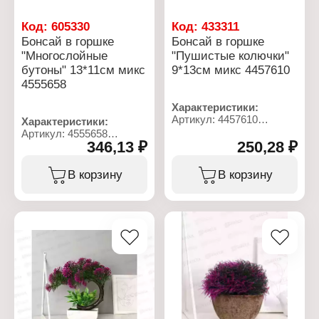
Код:
605330
Код:
433311
Бонсай в горшке
Бонсай в горшке
"Многослойные
"Пушистые колючки"
бутоны" 13*11см микс
9*13см микс 4457610
4555658
Характеристики:
Артикул: 4457610
Характеристики:
Тип товара:
Артикул: 4555658
Декоративное украшение
346,13 ₽
250,28 ₽
Тип товара:
Вариация: Бонсай
Декоративное украшение
Дизайн: Искусственный
Дизайн: Искусственный
В корзину
В корзину
цветок
цветок
Модель: "Пушистые
Модель: "Многослойные
колючки"
бутоны"
Вид: в горшке
Конструкция: в горшке
Размер: 9х13 см
Размер: 13х11 см
Материал: пластик
Материал: пластик
Цвет: в ассортименте
Цвет: в ассортименте