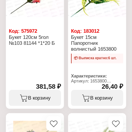
Код:
575972
Код:
183012
Букет 120см 5гол
Букет 15см
№103 81144 *1*20 Б
Папоротник
волнистый 1653800
📦 Выписка кратно:6 шт.
Характеристики:
Артикул: 1653800
381,58 ₽
26,40 ₽
Тип товара: Цветок
искусственный
Вариация: Букет
В корзину
В корзину
Модель: "Папоротник
волнистый"
Высота: 15 см
Материал: пластик
Цвет: зеленый