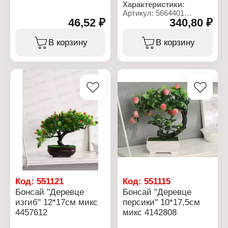
Характеристики:
Артикул: 5664401
46,52 ₽
340,80 ₽
Тип товара:
Декоративное украшение
Вариация: Бонсай
В корзину
В корзину
Дизайн: Искусственный
цветок
Модель: "Деревце
жизни"
Конструкция: в горшке
Размер: 11,5х15 см
Материал: пластик
Цвет: в ассортименте
Код:
551121
Код:
551115
Бонсай "Деревце
Бонсай "Деревце
изгиб" 12*17см микс
персики" 10*17,5см
4457612
микс 4142808