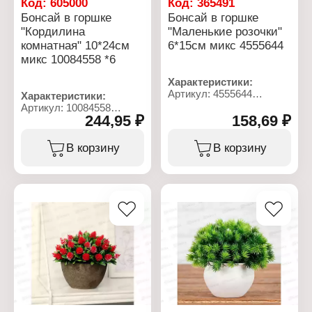
Код:
605000
Код:
365491
Бонсай в горшке
Бонсай в горшке
"Кордилина
"Маленькие розочки"
комнатная" 10*24см
6*15см микс 4555644
микс 10084558 *6
Характеристики:
Артикул: 4555644
Характеристики:
Тип товара:
Артикул: 10084558
Декоративное украшение
244,95 ₽
158,69 ₽
Тип товара:
Дизайн: Искусственный
Декоративное украшение
цветок
Дизайн: Искусственный
В корзину
В корзину
Модель: "Маленькие
цветок
розочки"
Модель: "Кордилина
Вид: в горшке
комнатная"
Размер: 6х15 см
Конструкция: в горшке
Материал: пластик
Размер: 10х24 см
Цвет: в ассортименте
Материал: пластик
Цвет: в ассортименте