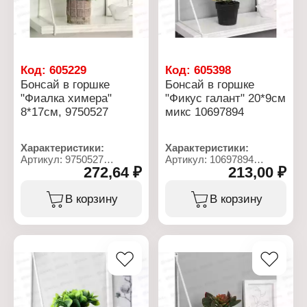
Код:
605229
Код:
605398
Бонсай в горшке
Бонсай в горшке
"Фиалка химера"
"Фикус галант" 20*9см
8*17см, 9750527
микс 10697894
Характеристики:
Характеристики:
Артикул: 9750527
Артикул: 10697894
272,64 ₽
213,00 ₽
Тип товара:
Тип товара:
Декоративное украшение
Декоративное украшение
Дизайн: Искусственный
Дизайн: Искусственный
В корзину
В корзину
цветок
цветок
Модель: "Фиалка
Модель: "Фикус галант"
химера"
Конструкция: в горшке
Конструкция: в горшке
Размер: 9х20 см
Размер: 8х17 см
Материал: пластик
Материал: пластик
Цвет: в ассортименте
Цвет: в ассортименте