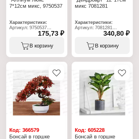
7*12см микс, 9750537
микс 7081281
Характеристики:
Характеристики:
Артикул: 9750537
Артикул: 7081281
175,73 ₽
340,80 ₽
Тип товара:
Тип товара:
Декоративное украшение
Декоративное украшение
Дизайн: Искусственный
Вариация: Бонсай
В корзину
В корзину
цветок
Дизайн: Искусственный
Модель: "Аллиум люкс"
цветок
Конструкция: в горшке
Модель: "Дендроарт"
Размер: 7х12 см
Конструкция: в горшке
Материал: пластик
Размер: 12х17 см
Цвет: в ассортименте
Материал: пластик
Цвет: в ассортименте
Код:
366579
Код:
605228
Бонсай в горшке
Бонсай в горшке