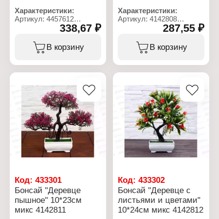
Характеристики:
Характеристики:
Артикул: 4457612
Артикул: 4142808
338,67 ₽
287,55 ₽
Тип товара:
Тип товара:
Декоративное украшение
Декоративное украшение
Вариация: Бонсай
Вариация: Бонсай
В корзину
В корзину
Дизайн: Искусственный
Дизайн: Искусственный
цветок
цветок
Модель: "Деревце изгиб"
Модель: "Персики"
Конструкция: в горшке
Вид: в горшке
Размер: 17х12 см
Размер: 10х17,5 см
Материал: пластик
Материал: пластик
Цвет: в ассортименте
Цвет: в ассортименте
Код:
433301
Код:
433302
Бонсай "Деревце
Бонсай "Деревце с
пышное" 10*23см
листьями и цветами"
микс 4142811
10*24см микс 4142812