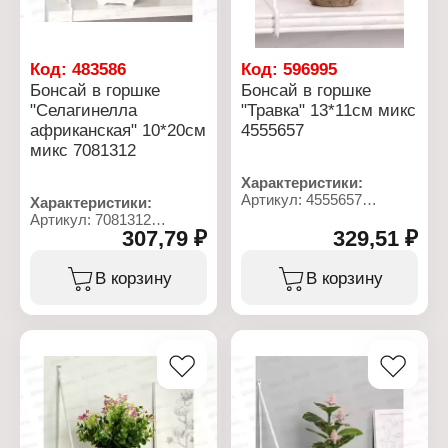
Код:
483586
Код:
596995
Бонсай в горшке
Бонсай в горшке
"Селагинелла
"Травка" 13*11см микс
африканская" 10*20см
4555657
микс 7081312
Характеристики:
Артикул: 4555657
Характеристики:
Тип товара:
Артикул: 7081312
Декоративное украшение
307,79 ₽
329,51 ₽
Тип товара:
Дизайн: Искусственный
Декоративное украшение
цветок
Вариация: Бонсай
В корзину
В корзину
Модель: "Травка"
Дизайн: Искусственный
Вид: в горшке
цветок
Размер: 13х11 см
Модель: "Селагинелла
Материал: пластик
африканская"
Цвет: в ассортименте
Конструкция: в горшке
Размер: 10х20 см
Материал: пластик
Цвет: в ассортименте