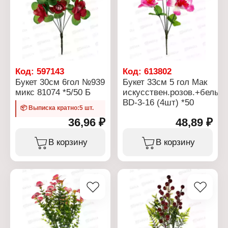
Код:
597143
Код:
613802
Букет 30см 6гол №939
Букет 33см 5 гол Мак
микс 81074 *5/50 Б
искусствен.розов.+белый
ВD-3-16 (4шт) *50
📦 Выписка кратно:5 шт.
36,96 ₽
48,89 ₽
В корзину
В корзину