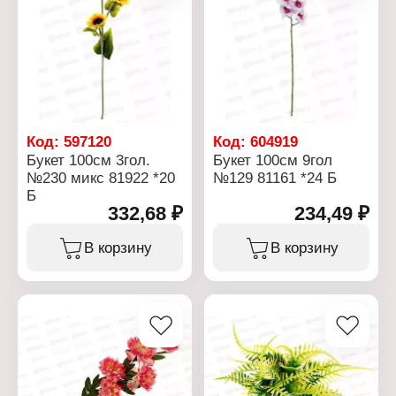
песок, пластик
Упаковка: в коробке
Код:
597120
Код:
604919
Букет 100см 3гол.
Букет 100см 9гол
№230 микс 81922 *20
№129 81161 *24 Б
Б
332,68 ₽
234,49 ₽
В корзину
В корзину