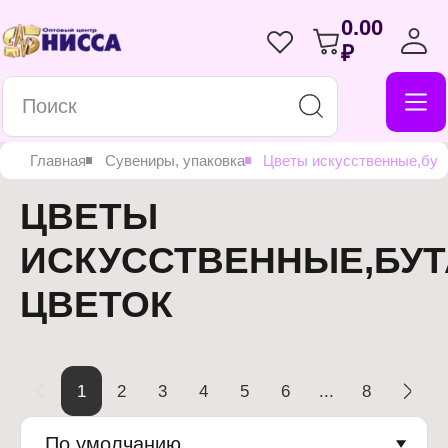
0.00
₽
Главная
Сувениры, упаковка
Цветы искусственные,бут
ЦВЕТЫ
ИСКУССТВЕННЫЕ,БУ
ЦВЕТОК
1
2
3
4
5
6
...
8
По умолчанию