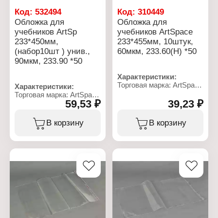
Код:
532494
Код:
310449
Обложка для
Обложка для
учебников ArtSp
учебников ArtSpace
233*450мм,
233*455мм, 10штук,
(набор10шт ) унив.,
60мкм, 233.60(Н) *50
90мкм, 233.90 *50
Характеристики:
Торговая марка: ArtSpace
Характеристики:
Артикул: 213770
Торговая марка: ArtSpace
Тип товара: Обложка
59,53 ₽
39,23 ₽
Артикул: 279782
Назначение: для
Тип товара: Обложка
учебников
Назначение: для
В корзину
В корзину
Размер: 233х455 мм
учебников старших
Количество: 10 шт
классов
Материал: ПЭ
Вариация: набор
Плотность: 60 мкм
обложек
Цвет: прозрачная
Количество: 10 шт
Материал: полиэтилен
Размер: 233х450 мм
Цвет: прозрачный
Плотность: 90 мкм
Вид: универсальные