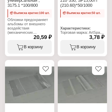
универсальная ,
210*350, SP15,00тт
3175.1 *100/800
(210.60)*50/1000
📦 Выписка кратно:100 шт.
📦 Выписка кратно:50 шт.
Обложки предохраняет
альбомы от внешнего
воздействия
Характеристики:
(механических
Торговая марка: ArtSpace
20,59 ₽
3,78 ₽
повреждений, пыли и
Артикул: 162419
грязи). Второй клапан не
Тип товара: Обложка
фиксирован, благодаря
Назначение: для
В корзину
В корзину
чему обложку можно
дневников и тетрадей
использовать для
Размер: 210х350 мм
учебников разной
Материал: ПЭ
ширины. Слегка
Плотность: 60 мкм
зауженный край легко
Цвет: прозрачная
входит в клапан,
регулируя по ширине
альбома, плотно его
облегает.
Характеристики:
Торговая марка:
DPSkanc
Тип товара: Обложка
Назначение: для