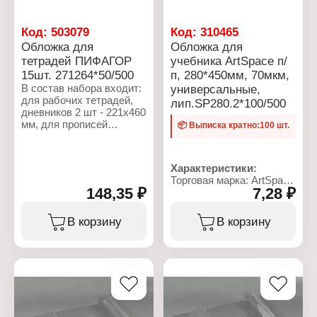
Тип товара: Обложка
Назначение: для
рабочих тетрадей,
Код:
503079
Код:
310465
дневников и
Обложка для
Обложка для
дидактических
тетрадей ПИФАГОР
учебника ArtSpace п/
материалов
15шт. 271264*50/500
п, 280*450мм, 70мкм,
Размер: 222х455 мм
Плотность: 110 мкм
В состав набора входит:
универсальные,
Материал: ПВХ
для рабочих тетрадей,
лип.SP280.2*100/500
Цвет: прозрачная
дневников 2 шт - 221х460
мм, для прописей
📦 Выписка кратно:100 шт.
Горецкого 3 шт - 241х450
мм, для учебников
Петерсон, Моро 8 шт -
Характеристики:
271х420 мм, для рабочих
Торговая марка: ArtSpace
тетрадей Английский
148,35 ₽
7,28 ₽
Артикул: 244345
язык 2 шт - 292х442 мм
Тип товара: Обложка
Назначение: для
В корзину
В корзину
Характеристики:
учебников младших
Торговая марка: Пифагор
классов
Артикул: 271264
Вариация:
Тип товара: Обложка
Универсальная
Назначение: для
Размер: 280х450 мм
тетрадей и учебников
Особенность: с липким
("Школа России")
слоем
Вариация: набор
Материал: ПП
обложек