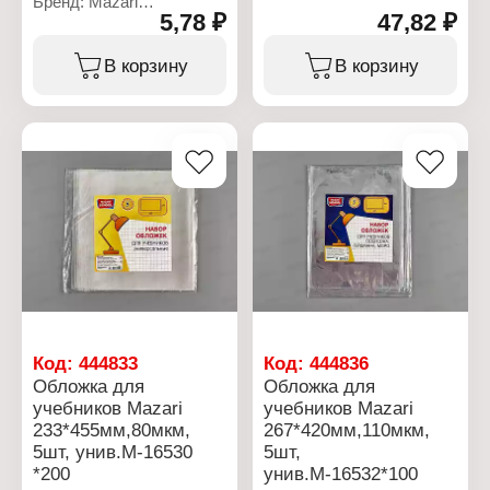
Бренд: Mazari
Назначение: для
5,78 ₽
47,82 ₽
Артикул: М-16957
учебников
Тип товара: Обложка
Вариация:
Назначение: для
В корзину
В корзину
универсальные
учебников
Размер: 233х455 мм
Материал: полипропилен
Количество: 5 шт
Цвет: прозрачный
Толщина: 110 мкм
Размер: 233х405 мм
Материал: ПВХ
Плотность: 80 мкм
Цвет: прозрачная
Особенность: с липким
краем
Вид: универсальная
Код:
444833
Код:
444836
Обложка для
Обложка для
учебников Mazari
учебников Mazari
233*455мм,80мкм,
267*420мм,110мкм,
5шт, унив.М-16530
5шт,
*200
унив.М-16532*100