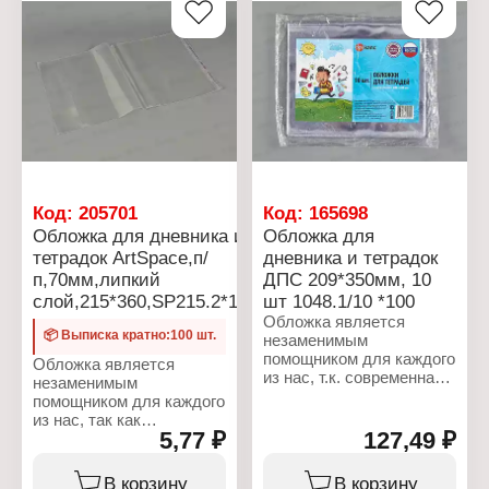
Цвет: прозрачная
Цвет: прозрачная
Код:
205701
Код:
165698
Обложка для дневника и
Обложка для
тетрадок ArtSpace,п/
дневника и тетрадок
п,70мм,липкий
ДПС 209*350мм, 10
слой,215*360,SP215.2*100/1000
шт 1048.1/10 *100
Обложка является
📦 Выписка кратно:100 шт.
незаменимым
помощником для каждого
Обложка является
из нас, т.к. современная
незаменимым
тенденция к чтению
помощником для каждого
печатной книги
из нас, так как
наращивает свои
5,77 ₽
127,49 ₽
современная тенденция
обороты, а для
к чтению печатной книги
школьника это
наращивает свои
В корзину
В корзину
неотъемлемый атрибут.