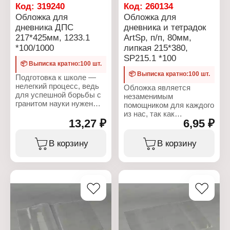
альбомов по рисованию
Код:
319240
Код:
260134
и черчению
Обложка для
Обложка для
Размер: 215х685 мм
дневника ДПС
дневника и тетрадок
Плотность: 110 мкм
217*425мм, 1233.1
ArtSp, п/п, 80мм,
Материал: ПВХ
Цвет: прозрачная
*100/1000
липкая 215*380,
SP215.1 *100
📦 Выписка кратно:100 шт.
📦 Выписка кратно:100 шт.
Подготовка к школе —
нелегкий процесс, ведь
Обложка является
для успешной борьбы с
незаменимым
гранитом науки нужен
помощником для каждого
широкий перечень
из нас, так как
товаров, которые всегда
13,27 ₽
6,95 ₽
современная тенденция
должны быть с собой
к чтению печатной книги
или под рукой. Но его
наращивает свои
В корзину
В корзину
можно существенно
обороты, а для
ускорить и упростить,
школьника это
если приобрести все
неотъемлемый атрибут.
принадлежности в одном
Обложка сохраняет
месте. Обложки — один
первоначальный вид
из первых пунктов в
учебника/книги,
списке необходимого.
защищает от грязи,
Обложка для дневников
пыли, механических и
и тетрадей ДПС,
прочих повреждений.
217x425мм, 110мкм, ШК,
Обложка для дневника и