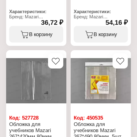
Характеристики:
Характеристики:
Бренд: Mazari
Бренд: Mazari
36,72 ₽
54,16 ₽
Артикул: М-16530
Артикул: М-16529
Тип товара: Обложка
Тип товара: Обложка
Назначение: для
Назначение: для
В корзину
В корзину
учебников
учебников Петерсон,
Вариация:
Гейдмана, Моро
универсальные
Размер: 267х420 мм
Размер: 233х455 мм
Количество: 5 шт
Количество: 5 шт
Плотность: 110 мкм
Толщина: 80 мкм
Материал: ПВХ
Материал: ПП
Цвет: прозрачная
Цвет: прозрачная
Упаковка: ПЭТ с
европодвесом, с
цветным вкладышем
Код:
527728
Код:
450535
Обложка для
Обложка для
учебников Mazari
учебников Mazari
267*420мм,80мкм,
267*490 80мкм, 5шт,