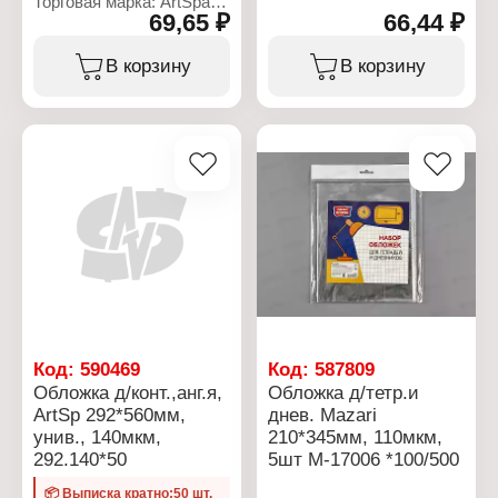
Торговая марка: ArtSpace
69,65 ₽
66,44 ₽
Артикул: 320652
Тип товара: Обложка
Назначение: для
В корзину
В корзину
учебников
Вариация: набор
обложек
Количество: 15 шт
Материал: полипропилен
Размер: 233х363 мм
Цвет: прозрачный
Плотность: 100 мкм
Код:
590469
Код:
587809
Обложка д/конт.,анг.я,
Обложка д/тетр.и
ArtSp 292*560мм,
днев. Mazari
унив., 140мкм,
210*345мм, 110мкм,
292.140*50
5шт М-17006 *100/500
📦 Выписка кратно:50 шт.