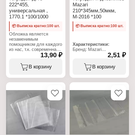
222*455,
Mazari
универсальная ,
210*345мм,50мкм,
1770.1 *100/1000
М-2016 *100
📦 Выписка кратно:100 шт.
📦 Выписка кратно:100 шт.
Обложка является
незаменимым
помощником для каждого
Характеристики:
из нас, т.к. современная
Бренд: Mazari
13,90 ₽
2,51 ₽
тенденция к чтению
Артикул: М-2016
печатной книги
Тип товара: Обложка
наращивает свои
Назначение: для
В корзину
В корзину
обороты, а для
тетрадей и дневников
школьника это
Материал: полипропилен
неотъемлемый атрибут.
Цвет: прозрачный
Обложка сохраняет
Размер: 210х345 мм
первоначальный вид
Плотность: 50 мкм
учебника, книги,
защищает от грязи,
пыли, механических и
прочих повреждений.
Характеристики:
Торговая марка:
DPSkanc