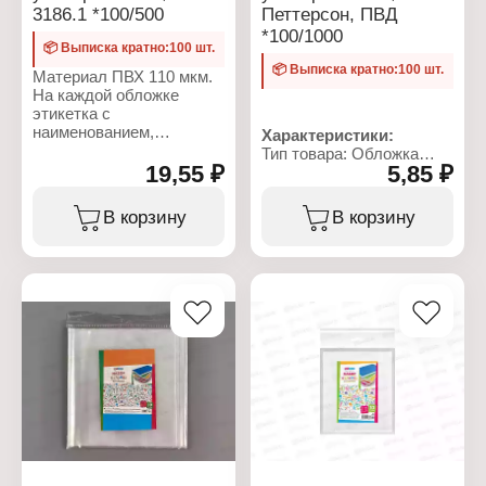
Назначение: для
3186.1 *100/500
Петтерсон, ПВД
учебников
*100/1000
Особенность: для
📦 Выписка кратно:100 шт.
учебников Петерсон и
📦 Выписка кратно:100 шт.
Моро
Материал ПВХ 110 мкм.
Размер: 267х415 мм
На каждой обложке
Габаритные размеры:
этикетка с
267х415х0.8 мм
наименованием,
Характеристики:
размером, штрих-кодом,
Тип товара: Обложка
производителем -
19,55 ₽
5,85 ₽
Назначение: для
этикетка не оставляет
учебников Петерсон
следов клея при снятии!
Вариация:
В корзину
В корзину
Размер: 272Х490 мм.
Универсальная
Размер: 260х540 мм
Характеристики:
Плотность: 80 мкм
Торговая марка:
DPSkanc
Артикул: 3186,1
Тип товара: Обложка
Назначение: для
учебников Петерсон,
Моро, Гейдман
Размер: 272х512 мм
Плотность: 110 мкм
Материал: ПВХ
Цвет: прозрачная