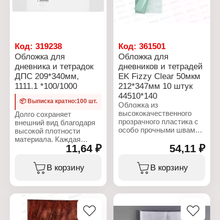
Код:
319238
Код:
361501
Обложка для
Обложка для
дневника и тетрадок
дневников и тетрадей
ДПС 209*340мм,
EK Fizzy Clear 50мкм
1111.1 *100/1000
212*347мм 10 штук
44510*140
📦 Выписка кратно:100 шт.
Обложка из
высококачественного
Долго сохраняет
прозрачного пластика с
внешний вид благодаря
особо прочными швами и
высокой плотности
текстурой поверхности
материала. Каждая
11,64 ₽
"Orange peel", на которой
54,11 ₽
школьная обложка марки
не видно отпечатков
"ДПСКАНЦ" имеет
пальцев и мелких
индивидуальный
В корзину
В корзину
царапин. Надежно
гарантийный знак.
защищает тетради и
Упаковка
дневники от
укомплектована
повреждений.
фирменной линейкой для
Гарантированно
измерения обложек.
подходит для продукции