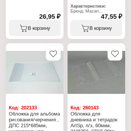
Характеристики:
Бренд: Mazari
26,95 ₽
47,55 ₽
Артикул: М-16998
Тип товара: Обложка
Назначение: для
В корзину
В корзину
учебников Петерсона,
Гейдмана, Моро
Размер: 267х420 мм
Количество: 5 шт
Плотность: 110 мкм
Материал: ПВХ
Цвет: прозрачный
Код:
202133
Код:
260143
Обложка для альбома
Обложка для
рисования/черчения ,
дневника и тетрадок
ДПС 215*685мм,
ArtSp, п/э, 60мкм,