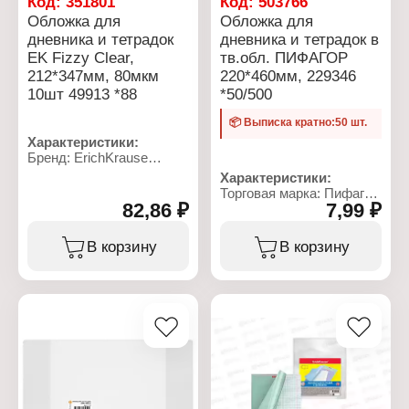
Код:
351801
Код:
503766
Обложка для
Обложка для
дневника и тетрадок
дневника и тетрадок в
EK Fizzy Clear,
тв.обл. ПИФАГОР
212*347мм, 80мкм
220*460мм, 229346
10шт 49913 *88
*50/500
📦 Выписка кратно:50 шт.
Характеристики:
Бренд: ErichKrause
Артикул: 49913
Характеристики:
Тип товара: Обложка
Торговая марка: Пифагор
Коллекция: Fizzy Clear
82,86 ₽
7,99 ₽
Артикул: 229346
Назначение: для
Тип товара: Обложка
тетрадей и дневников
Назначение: для
В корзину
В корзину
Размер: 212х347 мм
дневников, учебников
Плотность: 80 мкм
Материал: полипропилен
Количество: 10 шт
Цвет: прозрачный
Текстура поверхности:
Размер: 220х460 мм
апельсиновая корка
Плотность: 80 мкм
Цвет: прозрачная
Особенность: с липким
краем
Вид: универсальная