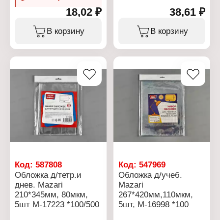
18,02 ₽
38,61 ₽
В корзину
В корзину
Код:
587808
Код:
547969
Обложка д/тетр.и
Обложка д/учеб.
днев. Mazari
Mazari
210*345мм, 80мкм,
267*420мм,110мкм,
5шт М-17223 *100/500
5шт, М-16998 *100