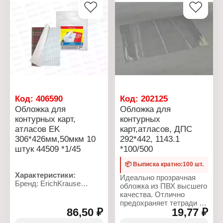
картон
Материал: полиэтилен
Плотность: 1500 мкм
Размер: 295х435 мм
Цвет: в ассортименте
Цвет: прозрачный
Плотность: 150 мкм
Код:
406590
Код:
202125
Обложка для
Обложка для
контурных карт,
контурных
атласов EK
карт,атласов, ДПС
306*426мм,50мкм 10
292*442, 1143.1
штук 44509 *1/45
*100/500
📦 Выписка кратно:100 шт.
Характеристики:
Идеально прозрачная
Бренд: ErichKrause
обложка из ПВХ высшего
Артикул: 44509
качества. Отлично
Тип товара: Обложка
предохраняет тетради и
Коллекция: Fizzy Clear
86,50 ₽
19,77 ₽
учебники от внешних
Назначение: для
воздействий, тем самым