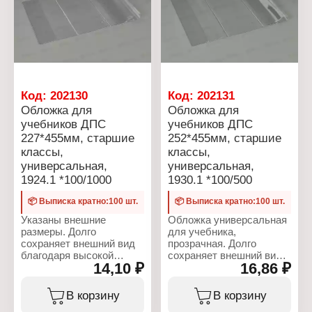
Плотность: 70 мкм
Количество: 15 шт
Цвет: прозрачная
Материал: полипропилен
Цвет: прозрачный
Плотность: 80 мкм
Особенность: с липким
слоем
Вид: универсальные
Код:
202130
Код:
202131
Обложка для
Обложка для
учебников ДПС
учебников ДПС
227*455мм, старшие
252*455мм, старшие
классы,
классы,
универсальная,
универсальная,
1924.1 *100/1000
1930.1 *100/500
📦 Выписка кратно:100 шт.
📦 Выписка кратно:100 шт.
Указаны внешние
Обложка универсальная
размеры. Долго
для учебника,
сохраняет внешний вид
прозрачная. Долго
благодаря высокой
сохраняет внешний вид
14,10 ₽
16,86 ₽
плотности материала -
благодаря высокой
ПВХ 110 мкм. Прочные
плотности материала.
швы, однородный цвет и
Каждая школьная
В корзину
В корзину
толщина. универсальная
обложка марки