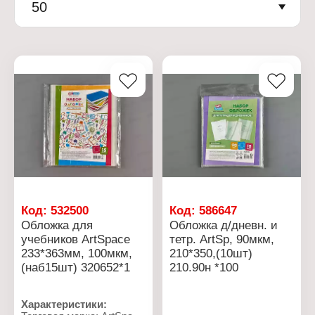
50
Код:
532500
Код:
586647
Обложка для
Обложка д/дневн. и
учебников ArtSpace
тетр. ArtSp, 90мкм,
233*363мм, 100мкм,
210*350,(10шт)
(наб15шт) 320652*1
210.90н *100
Характеристики: