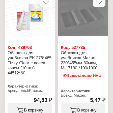
краем
слоем
Вид: универсальная
Материал: ПП
Плотность: 70 мкм
Цвет: прозрачная
Код:
439703
Код:
527735
Обложка для
Обложка для
учебников EK 276*465
учебников Mazari
Fizzy Clear с клеев.
230*455мм,80мкм,
краем (10 шт)
М-17130 *100/1000
44512*60
📦 Выписка кратно:100 шт.
Характеристики:
Бренд: ErichKrause
Характеристики:
Артикул: 44512
Бренд: Mazari
Тип товара: Обложка
94,83 ₽
5,47 ₽
Артикул: 17130
Коллекция: Fizzy Clear
Тип товара: Обложка
Назначение: для
Назначение: для
В корзину
В корзину
учебников
учебников