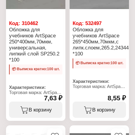
Код:
310462
Код:
532497
Обложка для
Обложка для
учебников ArtSpace
учебников ArtSpace
250*400мм,70мкм,
265*450мм,70мкм,с
универсальная,
липк.слоем,265.2,24344
липкий слой SP250.2
*100
*100
📦 Выписка кратно:100 шт.
📦 Выписка кратно:100 шт.
Характеристики:
Торговая марка: ArtSpace
Характеристики:
Артикул: 244344
Торговая марка: ArtSpace
Тип товара: Обложка
7,63 ₽
8,55 ₽
Артикул: 244343
Назначение: для
Тип товара: Обложка
учебников
Назначение: для
В корзину
В корзину
Материал: полипропилен
учебников
Цвет: прозрачный
Вариация:
Размер: 265х450 мм
Универсальная
Плотность: 70 мкм
Размер: 250х380 мм
Особенность: с липким
Особенность: с липким