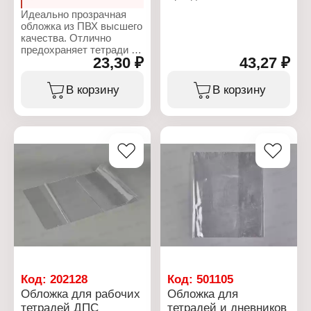
Артикул: М-16997
Идеально прозрачная
Тип товара: Обложка
обложка из ПВХ высшего
Назначение: для
качества. Отлично
школьных прописей
предохраняет тетради и
Вариация: набор
23,30 ₽
43,27 ₽
учебники от внешних
обложек
воздействий, тем самым
Количество: 5 шт
увеличивая срок их
В корзину
В корзину
Материал: ПВХ
службы и сохраняя
Размер: 243х345 мм
прекрасный внешний
Цвет: прозрачный
вид.
Плотность: 110 мкм
Характеристики:
Торговая марка:
DPSkanc
Тип товара: Обложка
Назначение: для
контурных карт и
атласов
Размер: 292х560 мм
Плотность: 110 мкм
Материал: ПВХ
Цвет: прозрачная
Код:
202128
Код:
501105
Обложка для рабочих
Обложка для
тетрадей ДПС
тетрадей и дневников