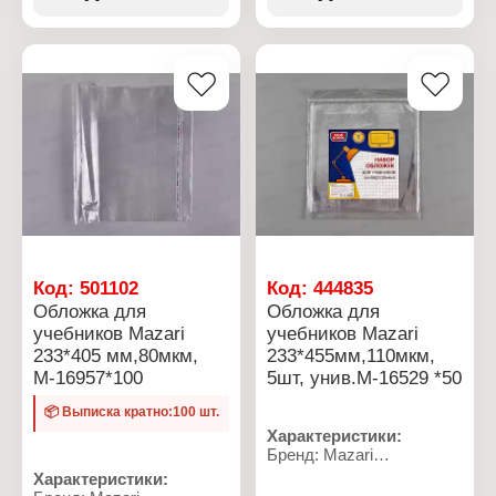
Размер: 276х465 мм
Материал: ПВХ
Особенность: с клеевым
Цвет: прозрачный
краем
Размер: 230х455 мм
Количество: 10 шт
Плотность: 80 мкм
Материал: ПП
Вид: универсальная
Плотность: 50 мкм
Текстура поверхности:
апельсиновая корка
Цвет: прозрачная
Код:
501102
Код:
444835
Обложка для
Обложка для
учебников Mazari
учебников Mazari
233*405 мм,80мкм,
233*455мм,110мкм,
М-16957*100
5шт, унив.М-16529 *50
📦 Выписка кратно:100 шт.
Характеристики:
Бренд: Mazari
Артикул: М-16529
Характеристики:
Тип товара: Обложка