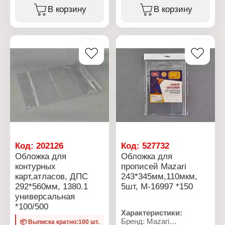
контурных карт, атласов
увеличивая срок их
В корзину
В корзину
и тетрадей A4
службы и сохраняя
Размер: 306х426 мм
прекрасный внешний
Количество: 10 шт
вид.
Плотность: 50 мкм
Цвет: прозрачная
Характеристики:
Торговая марка:
DPSkanc
Тип товара: Обложка
Назначение: для
контурных карт и
атласов
Размер: 292х442 мм
Плотность: 120 мкм
Материал: ПВХ
Цвет: прозрачная
Код:
202126
Код:
527732
Обложка для
Обложка для
контурных
прописей Mazari
карт,атласов, ДПС
243*345мм,110мкм,
292*560мм, 1380.1
5шт, М-16997 *150
универсальная
*100/500
Характеристики:
Бренд: Mazari
📦 Выписка кратно:100 шт.