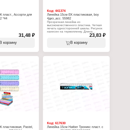
Код:
441374
K пласт., Ассорти для
Линейка 15см EK пластиковая, boy
2 *44
4диз.,асс. 55982
Прозрачная линейка из
высококачественного пластика. Четкая
печать односторонней шкалы. Рисунок
нанесен на термопленку. Длина
31,48 ₽
23,83 ₽
разметки – 15см. Ассорти: Robot,
Cosmonaut, Surf Team, Drift King.
В корзину
В корзину
Характеристики:
Бренд: Erich Krause
Артикул: 55982
Тип товара: Линейка
Вариация: с выемкой
Цвет: ассорти
Длина разметки: 15 см
Материал: пластиковая
Код:
617630
 пластиковая, Pastel,
Линейка 15см Hatber Троникс пласт. с