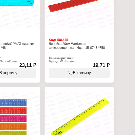
Код:
586445
schoolФОРМАТ пластик
Линейка 20см Workmate
 *48
флюоресцентная, 4цв., 15-0743 *750
:
Характеристики:
Schoolformat
Бренд: Workmate
23,11 ₽
19,71 ₽
20
Артикул: 15-0743
ейка
Тип товара: Линейка
менте
Длина разметки: 20 см
В корзину
В корзину
 20 см
Материал: пластик
ик
Особенность: флуоресцентная
и: черный
Цвет: 4 цвета в ассортименте
 двусторонняя
Градуировка: односторонняя черная
бкая
 с европодвесом