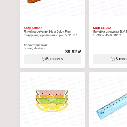
Код:
539887
Код:
611292
Линейка deVente 14см Juicy Fruit
Линейка складная B.V.
фигурная деревянная с рис 5091037
15/30см,45-0010/03
Характеристики:
Бренд: deVente
39,92 ₽
Артикул: 5091037
Серия: "Juicy Fruit"
Тип товара: Линейка
В корзину
В корз
Дизайн: в ассортименте
Длина разметки: 14 см
Материал: дерево
Форма: фигурная
Шкала делений: односторонняя
Общая длина: 18 см