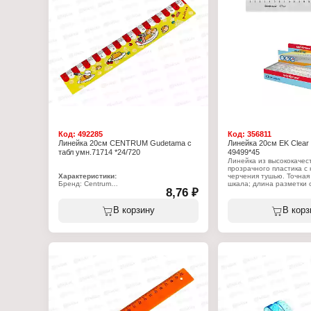
Код:
492285
Код:
356811
Линейка 20см CENTRUM Gudetama с
Линейка 20см EK Clear
табл умн.71714 *24/720
49499*45
Линейка из высококачес
прозрачного пластика с 
Характеристики:
черчения тушью. Точна
Бренд: Centrum
шкала; длина разметки 
8,76 ₽
Артикул: 71714
см.
Тип товара: Линейка
Дизайн: "Gudetama"
Характеристики:
В корзину
В корз
Длина разметки: 20 см
Бренд: Erich Krause
Материал: пластик
Артикул: 49499
Цвет градуировки: черный
Тип товара: Линейка
Шкала делений: односторонняя
Дизайн: "Clear"
Особенность: с таблицей умножения
Цвет: прозрачная
Длина: 20 см
Материал: пластиковая