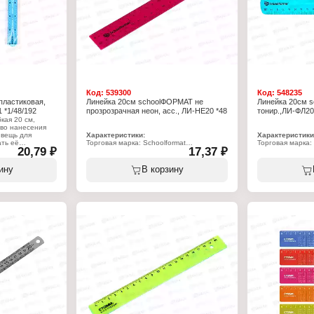
Код:
539300
Код:
548235
пластиковая,
Линейка 20см schoolФОРМАТ не
Линейка 20см 
 *1/48/192
прозрозрачная неон, асс., ЛИ-НЕ20 *48
тонир.,ЛИ-ФЛ20
кая 20 см,
тво нанесения
 вещь для
Характеристики:
Характеристики
ать её
Торговая марка: Schoolformat
Торговая марка: 
20,79 ₽
17,37 ₽
я осколками от
Артикул: ЛИ-НЕ20
Артикул: ЛИ-ФЛ
 не получиться.
Тип товара: Линейка
Тип товара: Лин
на в
Цвет: неоновый, в ассортименте
Цвет: в ассорти
ину
В корзину
роподвесом.
Длина разметки: 20 см
Длина разметки:
Материал: пластик
Материал: пласт
Цвет градуировки: черный
Цвет градуировк
Шкала делений: двусторонняя
Шкала делений:
Упаковка: пакет с европодвесом
Особенность: ги
Упаковка: пакет
вроподвесом