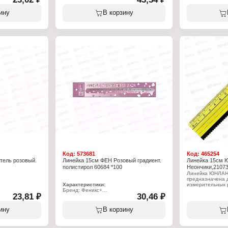
Тип товара: Линейка
Серия: "Мармел
Дизайн: "Military"
Тип товара: Лин
ину
В корзину
Длина разметки: 15 см
Цвет линейки: в
Материал: пластик
Длина разметки:
ый
Цвет градуировки: черный
Материал: пласт
оронняя
Шкала делений: двусторонняя
Цвет градуировк
Особенность: гибкая
Шкала делений:
Особенность: с
Код:
573681
Код:
465254
тель розовый.
Линейка 15см ФЕН Розовый градиент.
Линейка 15см 
полистирол 60684 *100
Неончики,21073
Линейка ЮНЛА
предназначена 
Характеристики:
измерительных 
Бренд: Феникс+
23,81 ₽
30,46 ₽
Артикул: 60684
Характеристики
Тип товара: Линейка
Торговая марка
Длина разметки: 15 см
Артикул: 210732
ину
В корзину
Материал: полистирол
Серия: "Неончик
Цвет: розовый градиент
Тип товара: Лин
ый
Форма: трехгранная
Цвет линейки: в