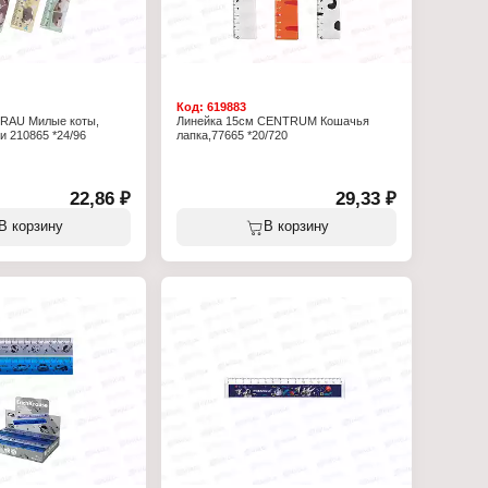
Код:
619883
BRAU Милые коты,
Линейка 15см CENTRUM Кошачья
и 210865 *24/96
лапка,77665 *20/720
22,86 ₽
29,33 ₽
В корзину
В корзину