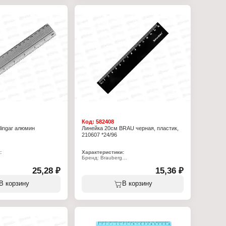
 15 см
Длина: 16 см
ик
Материал: пластиковая
и: черный
 односторонняя
 волнистым краем
Код:
582408
lingar алюмин
Линейка 20см BRAU черная, пластик,
210607 *24/96
:
Характеристики:
Бренд: Brauberg
6
Артикул: 210607
ейка
25,28 ₽
Тип товара: Линейка
15,36 ₽
серебристый
Длина разметки: 20 см
 20 см
Материал: пластик
В корзину
В корзину
миний
Цвет: черный
и: черный
Ширина линейки: 2,6 см
двусторонняя (см,
Градуировка: односторонняя белая
 ПВХ