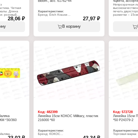
Bloom., асс. 61762*44
4цвета, ассорт
из
Непрозрачная л
стика. Четкая
высококачествен
калы. Длина
Характеристики:
печать двухсто
и: розовый,
Бренд: Erich Krause
разметки – 15см
28,06 ₽
27,97 ₽
леный.
Артикул: 61762
голубой, фиоле
Серия: "Pastel Bloom"
Тип товара: Линейка
Характеристики
ину
В корзину
Цвет: в ассортименте
Бренд: Erich Kra
Длина разметки: 15 см
Артикул: 49541
Материал: полистирол
Тип товара: Лин
Цвет градуировки: черный
Коллекция: "Past
Шкала делений: односторонняя
Цвет: ассорти
Длина: 15 см
Материал: плас
Код:
482399
Код:
572728
Маляка
Линейка 15см КОКОС Millitary, пластик
Линейка 15см 
КМ *30/360
216000 *60
*50 Р24379-2
Характеристики:
Характеристики
-Маляка
Бренд: КОКОС
Торговая марка
23,02 ₽
43,34 ₽
Артикул: 216000
Артикул: Канц7