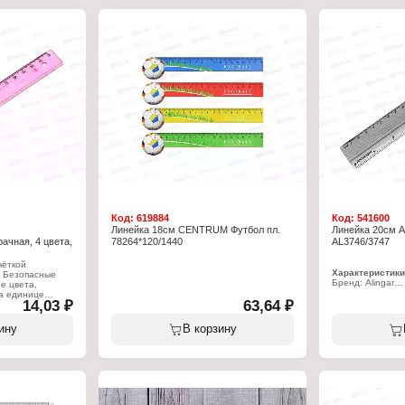
ия
Размер: 17х1х1 см
Длина разметки:
Упаковка: подложка с ПЭТ-пакетом
Материал: пласт
вроподвесом
Цвет градуировк
Шкала делений:
Особенность: с
Код:
619884
Код:
541600
Линейка 18см CENTRUM Футбол пл.
Линейка 20см A
ачная, 4 цвета,
78264*120/1440
AL3746/3747
чёткой
Характеристики
 Безопасные
Бренд: Alingar
е цвета,
Артикул: AL374
а единице
14,03 ₽
63,64 ₽
Тип товара: Лин
Цвет линейки: 
Длина разметки:
ину
В корзину
Материал: алю
Цвет градуировк
Шкала делений: 
дюйм)
ассорти
Упаковка: пакет