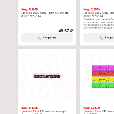
Код:
619885
Код:
018589
Линейка 15см CENTRUM пл. Фрукты
Линейка 15см CENTRU
89612 *120/1440
80725 *120/1440
Линейка пластиковая Ce
четкое нанесение шкалы
Изготовлена из прозрачн
состав которого входят 
49,67 ₽
безопасные для здоровь
Качественная маркировк
длительное использован
В корзину
В корз
предотвратив стирание 
15 см. Цвета в ассортим
Характеристики:
Бренд: Centrum
Артикул: 80725
Тип товара: Линейка
Цвет: ассорти
Длина: 15 см
Материал: пластиковая
Код:
441375
Код:
439569
Линейка 15см EK пластиковая, girl
Линейка 15см EK пласт