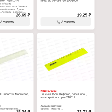
имент 49541*44
печатью 094099 *20/100/1000
инейка из
ного пластика. Четкая
ронней шкалы. Длина
. Ассорти: розовый,
26,69 ₽
19,25 ₽
товый, желтый.
:
В корзину
В корзину
use
ейка
el"
тиковая
Код:
570353
ПГС пластик Мармелад
Линейка 15см Пифагор, пласт.,неон,
волн. край, ассорти,210614
:
Характеристики:
: Полиграфсоюз
Бренд: Пифагор
18,34 ₽
23,71 ₽
10
Артикул: 210614