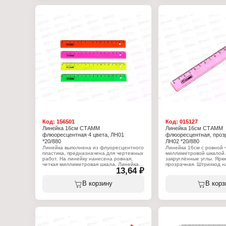
Вид печати: шелкограф
Размер: 16x3,1 см
Упаковка: ПЭТ-пакет с е
Код:
156501
Код:
015127
Линейка 16см СТАММ
Линейка 16см СТАММ
флюоресцентная 4 цвета, ЛН01
флюоресцентная, прозр
*20/880
ЛН02 *20/880
Линейка выполнена из флуоресцентного
Линейка 16см с ровной 
пластика, предназначена для чертежных
миллиметровой шкалой.
работ. На линейку нанесена ровная,
закруглённые углы. Ярки
четкая миллиметровая шкала. Линейка
прозрачная. Штрихкод н
13,64 ₽
имеет безопасные закруглённые углы.
изделия.
Характеристики:
Характеристики:
В корзину
В корз
Бренд: СТАММ
Бренд: СТАММ
Артикул: ЛН01
Артикул: ЛН02
Тип товара: Линейка
Тип товара: Линейка
Цвет: флуоресцентная, ассорти
Цвет: флуоресцентная, 
Длина: 16 см
Длина: 16 см
Материал: пластиковая
Материал: пластиковая