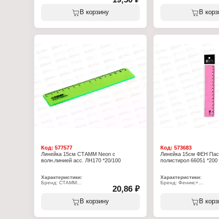
сломанной линейки тоже не получиться.
Тип товара: Линейка
Каждая линейка упакована в
Дизайн: "Классическая"
В корзину
В корз
пластиковый пакет с европодвесом.
Длина разметки: 15 см
Материал: пластик
Характеристики:
Цвет градуировки: черн
Бренд: Mazari
Шкала делений: одност
Артикул: М-5570
Тип товара: Линейка
Вариация: гибкая
Цвет: ассорти
Длина: 15 см
Материал: пластиковая
Вид упаковки: пакет с европодвесом
Код:
577577
Код:
573683
Линейка 15см СТАММ Neon с
Линейка 15см ФЕН Пас
волн.линией асс. ЛН170 *20/100
полистирол 66051 *200
Характеристики:
Характеристики:
Бренд: СТАММ
Бренд: Феникс+
20,86 ₽
Серия: "NEON"
Артикул: 66051
Тип товара: Линейка
Тип товара: Линейка
Цвет: в ассортименте
Длина разметки: 15 см
В корзину
В корз
Длина разметки: 15 см
Материал: полистирол
Материал: пластик
Цвет: розовый
Особенность: с волнистым краем
Цвет градуировки: черн