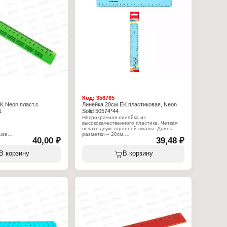
Код:
356765
K Neon пласт.с
Линейка 20см EK пластиковая, Neon
1
Solid 50574*44
Непрозрачная линейка из
высококачественного пластика. Четкая
:
печать двухсторонней шкалы. Длина
use
разметки – 20см.
40,00 ₽
39,48 ₽
ейка
Характеристики:
Бренд: Erich Krause
В корзину
В корзину
 таблицей умножения
Артикул: 50574
 20 см
Тип товара: Линейка
стирол
Дизайн: "Neon Solid"
менте
Цвет: ассорти
Длина: 20 см
Материал: пластиковая
Вид упаковки: пакет с европодвесом