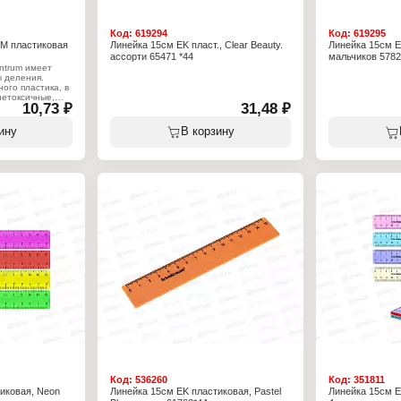
Код:
619294
Код:
619295
M пластиковая
Линейка 15см EK пласт., Clear Beauty.
Линейка 15см E
ассорти 65471 *44
мальчиков 5782
ntrum имеет
 деления.
ого пластика, в
нетоксичные,
10,73 ₽
31,48 ₽
я материалы.
а обеспечит
ие изделия,
ину
В корзину
чернил. Длина -
енте.
Код:
536260
Код:
351811
иковая, Neon
Линейка 15см EK пластиковая, Pastel
Линейка 15см EK