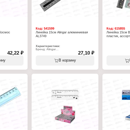
Код:
541599
Код:
615855
 Космос
Линейка 15см Alingar алюминиевая
Линейка 15см 
AL3749
пластик, ассорт
Характеристики:
Бренд: Alingar
42,22 ₽
27,10 ₽
Артикул: AL3749
Тип товара: Линейка
Цвет линейки: серебристый
ину
В корзину
Длина разметки: 15 см
Материал: алюминий
Цвет градуировки: черный
Шкала делений: двусторонняя (см,
дюйм)
Упаковка: пакет ПВХ