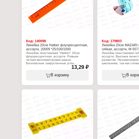
Код:
140098
Код:
179803
Линейка 20см Hatber флуоресцентная,
Линейка 20см MAZARI 
ассорти, 20009 *25/100/1000
гибкая, ассорти, M-5571
Линейка пластиковая "Hatber" 20см,
Линейка пластиковая гиб
флуоресцентная, ассорти. Ровная
ассорти. Высокое качес
четкая миллиметровая шкала.
разметки. Незаменимая
Безопасные закругленные углы.
школьника, так как слом
13,29 ₽
Предназначена для выполнения
невозможно и поранитьс
различных чертежных работ.
сломанной линейки тоже
Каждая линейка упакова
В корзину
В корз
Характеристики:
пластиковый пакет с ев
Торговая марка: Hatber
Артикул: 33782
Характеристики:
Тип товара: Линейка
Бренд: Mazari
Цвет: флуоресцентная, ассорти
Артикул: М-5571
Длина: 20 см
Тип товара: Линейка
Материал: пластиковая
Вариация: гибкая
Цвет: ассорти
Длина: 20 см
Материал: пластиковая
Вид упаковки: пакет с е