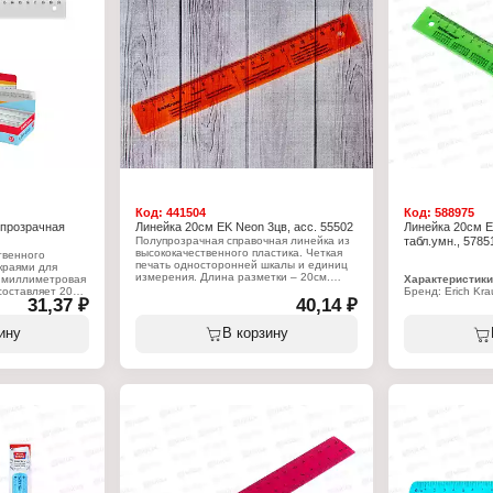
Код:
441504
Код:
588975
 прозрачная
Линейка 20см EK Neon 3цв, асс. 55502
Линейка 20см E
Полупрозрачная справочная линейка из
табл.умн., 5785
высококачественного пластика. Четкая
твенного
печать односторонней шкалы и единиц
краями для
измерения. Длина разметки – 20см.
я миллиметровая
Характеристики
составляет 20
Бренд: Erich Kra
31,37 ₽
Характеристики:
40,14 ₽
Артикул: 57851
Бренд: Erich Krause
Тип товара: Лин
Артикул: 55502
Дизайн: "Neon"
ину
В корзину
Тип товара: Линейка
Особенность: с
Дизайн: "Neon"
Длина разметки:
Цвет: ассорти
Материал: поли
Длина: 20 см
Цвет: в ассорти
Материал: пластиковая