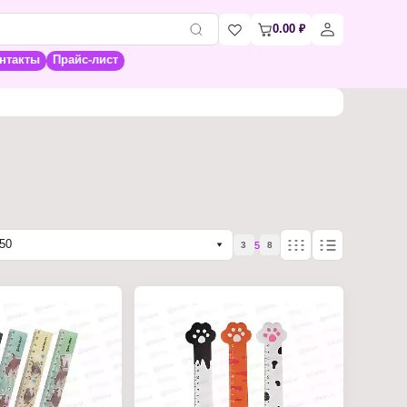
0.00
₽
нтакты
Прайс-лист
50
5
3
8