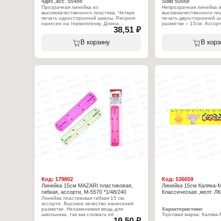
4диз.,асс. 55488
Solid 50568
Прозрачная линейка из
Непрозрачная линейка 
высококачественного пластика. Четкая
высококачественного пла
печать односторонней шкалы. Рисунок
печать двухсторонней ш
нанесен на термопленку. Длина
разметки – 15см. Ассорт
38,51 ₽
разметки – 15см. Ассорти: Flower
оранжевый, желтый, зе
Scooter, Autumn Walk, Cute Dog,
Cute&Pretty.
Характеристики:
В корзину
В корз
Бренд: Erich Krause
Характеристики:
Артикул: 50568
Бренд: Erich Krause
Тип товара: Линейка
Артикул: 55488
Коллекция: "Neon Solid"
Тип товара: Линейка
Цвет: ассорти
Вариация: с выемкой
Длина: 15 см
Коллекция: "Girl"
Материал: пластиковая
Цвет: ассорти
Длина: 15 см
Материал: пластиковая
Код:
179802
Код:
536659
Линейка 15см MAZARI пластиковая,
Линейка 15см Каляка-
гибкая, ассорти, M-5570 *1/48/240
Классическая ,желт. ЛК
Линейка пластиковая гибкая 15 см,
ассорти. Высокое качество нанесения
разметки. Незаменимая вещь для
Характеристики:
школьника, так как сломать её
Торговая марка: Каляка
19,50 ₽
невозможно и пораниться осколками от
Артикул: ЛККМ