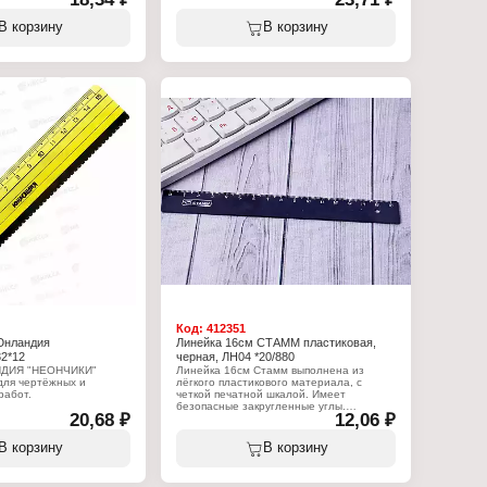
ад"
Тип товара: Линейка
ейка
Цвет линейки: неоновый, в
В корзину
В корзину
 ассортименте
ассортименте
 15 см
Длина разметки: 15 см
ик
Материал: пластик
и: белый
Цвет градуировки: черный
 односторонняя
Шкала делений: односторонняя
 волнистым краем
Особенность: с волнистым краем
Код:
412351
Юнландия
Линейка 16см СТАММ пластиковая,
2*12
черная, ЛН04 *20/880
НДИЯ "НЕОНЧИКИ"
Линейка 16см Стамм выполнена из
для чертёжных и
лёгкого пластикового материала, с
работ.
четкой печатной шкалой. Имеет
безопасные закругленные углы.
20,68 ₽
12,06 ₽
:
: Юнландия
Характеристики:
Бренд: СТАММ
В корзину
В корзину
и"
Артикул: ЛН04
ейка
Тип товара: Линейка
 ассортименте
Цвет: черная