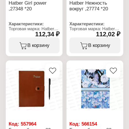
Hatber Girl power
Hatber Нежность
,27348 *20
вокруг ,27774 *20
Характеристики:
Характеристики:
Торговая марка: Hatber
Торговая марка: Hatber
112,34 ₽
112,02 ₽
Артикул: 75768
Артикул: 27774
Тип товара: Блокнот
Тип товара: Блокнот
Вариация: бизнес -
Вариация: бизнес -
В корзину
В корзину
блокнот
блокнот
Дизайн: "Girl power"
Дизайн: "Нежность
Формат: А6
вокруг"
Количество листов: 160
Формат: А6
л
Количество листов: 160
Линовка: клетка
л
Плотность бумаги: 60 г/
Линовка: клетка
кв.м
Плотность бумаги: 60 г/
Тип скрепления:
кв.м
интегральный переплет
Тип скрепления:
Материал блока: офсет
интегральный переплет
Материал блока: офсет
Код:
557964
Код:
566154