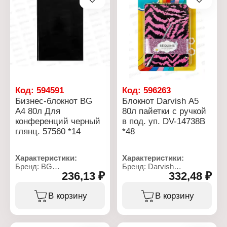
переплет
Тип скрепления: твердый
Линовка: клетка
переплет
Материал блока: офсет
Материал блока: офсет
Плотность бумаги: 65 г/
Эффекты обложки:
кв.м
матовая ламинация, 3D
Белизна блока: 1
фольга
Эффекты обложки:
матовая ламинация
Код:
594591
Код:
596263
Бизнес-блокнот BG
Блокнот Darvish А5
А4 80л Для
80л пайетки с ручкой
конференций черный
в под. уп. DV-14738B
глянц. 57560 *14
*48
Характеристики:
Характеристики:
Бренд: BG
Бренд: Darvish
236,13 ₽
332,48 ₽
Артикул: 381962
Артикул: DV-14738В
Тип товара: Блокнот
Тип товара: Блокнот
Вариация: бизнес -
Дизайн: с пайетками
В корзину
В корзину
блокнот
Комплектация: с ручкой
Дизайн: "Для
Формат: А5
конференций"
Количество листов: 80 л
Формат: А4
Линовка: линия, клетка