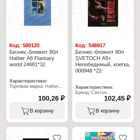
Тип скрепления: твердый
Тип скрепления: твердый
переплет
переплет
Материал блока: офсет
Материал блока: офсет
Эффекты обложки:
Эффекты обложки:
глянцевая ламинация
матовая ламинация, 3D
Плотность бумаги: 60 г/
лак
кв.м
Плотность бумаги: 60 г/
кв.м
Код:
589120
Код:
546917
Бизнес-блокнот 80л
Бизнес-блокнот 80л
Hatber А6 Flantasy
SVETOCH А5+
world 24681*32
Непобедимый, клетка,
000948 *22
Характеристики:
Торговая марка: Hatber
Характеристики:
Артикул: 70746
Бренд: Светоч
Тип товара: Блокнот
100,26 ₽
102,45 ₽
Артикул: 948
Вариация: бизнес -
Тип товара: Блокнот
блокнот
Вариация: бизнес -
В корзину
В корзину
Дизайн: "Fantasy world"
блокнот
Формат: А6
Дизайн: "Непобедимый"
Количество листов: 80 л
Формат: А5+
Линовка: клетка
Количество листов: 80 л
Плотность бумаги: 60 г/
Тип скрепления: твердый
кв.м