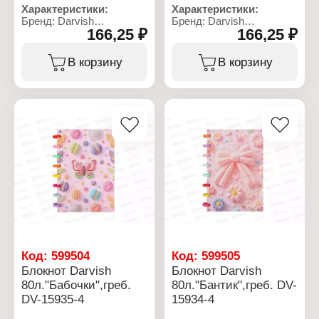
Характеристики:
Характеристики:
Бренд: Darvish
Бренд: Darvish
166,25 ₽
166,25 ₽
Артикул: DV-15935-2
Артикул: DV-15935-3
Тип товара: Блокнот
Тип товара: Блокнот
Дизайн: "Бабочки"
Дизайн: "Бабочки"
В корзину
В корзину
Размер: 15,5х21 см
Размер: 15,5х21 см
Количество листов: 80 л
Количество листов: 80 л
Тип скрепления: на
Тип скрепления: на
кольцах
кольцах
Линовка: клетка
Линовка: клетка
Материал блока: офсет
Материал блока: офсет
Материал обложки:
Материал обложки:
картон
картон
Код:
599504
Код:
599505
Блокнот Darvish
Блокнот Darvish
80л."Бабочки",греб.
80л."Бантик",греб. DV-
DV-15935-4
15934-4