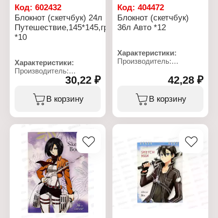
Код:
602432
Код:
404472
Блокнот (скетчбук) 24л
Блокнот (скетчбук)
Путешествие,145*145,греб.
36л Авто *12
*10
Характеристики:
Производитель:
Характеристики:
Полиграфсоюз
Производитель:
Артикул: Бг36/4
30,22 ₽
42,28 ₽
Полиграфсоюз
Тип товара: Блокнот
Артикул: Бг24-6
Дизайн: "Авто"
Тип товара: Блокнот
В корзину
В корзину
Формат: А5
Вариация: скетчбук
Количество листов: 36 л
Дизайн: "Путешествие"
Вариация: скетчбук
Размер: 145х145 мм
Линовка: без линовки
Количество листов: 24 л
Материал обложки:
Линовка: без линовки
картон
Материал обложки:
Тип скрепления: на
картон
спирали
Тип скрепления: на
гребне
Плотность обложки: 230-
250 гр/кв.м
Материал блока: офсет
Плотность бумаги: 100 г/
кв.м