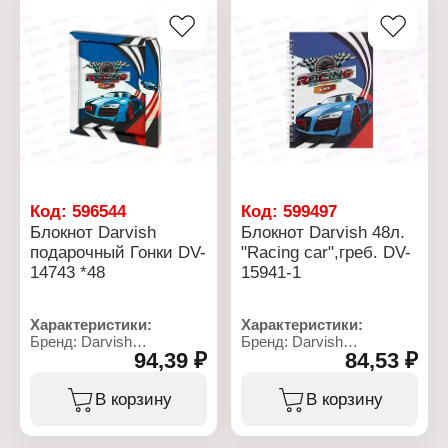
Количество листов: 80 л
Тип скрепления: книжный
Линовка: клетка
переплет
Плотность бумаги: 60 г/
Скругленные углы: есть
кв.м
Материал блока: офсет
Тип скрепления: твердый
Плотность бумаги: 80 г/
переплет
кв.м
Материал блока: офсет
Цвет внутреннего блока:
Эффекты обложки:
белый
глянцевая ламинация
Упаковка: блистер с
Цвет обложки: серый
европодвесом
Размер упаковки:
19,5х28,7х2 см
Код:
596544
Код:
599497
Блокнот Darvish
Блокнот Darvish 48л.
подарочный Гонки DV-
"Racing car",греб. DV-
14743 *48
15941-1
Характеристики:
Характеристики:
Бренд: Darvish
Бренд: Darvish
94,39 ₽
84,53 ₽
Артикул: DV-14743
Артикул: DV-15941-1
Тип товара: Блокнот
Тип товара: Блокнот
Модель: "Гонки"
Дизайн: "Racing car"
В корзину
В корзину
Дизайн: в ассортименте
Размер: 13х18 см
Размер: 11х15 см
Количество листов: 48 л
Количество листов: 50 л
Тип скрепления: на