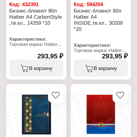
Код:
432391
Код:
594204
Бизнес-блокнот 80л
Бизнес-блокнот 80л
Hatber А4 CarbonStyle
Hatber А4
,тв.кл., 14359 *10
INSIDE,тв.кл., 30209
*20
Характеристики:
Торговая марка: Hatber
Характеристики:
Артикул: 14359
Торговая марка: Hatber
Тип товара: Блокнот
293,95 ₽
293,95 ₽
Артикул: 83863
Вариация: бизнес -
Тип товара: Блокнот
блокнот
Вариация: бизнес -
В корзину
В корзину
Дизайн: "CarbonStyle"
блокнот
Формат: А4
Дизайн: "INSIDE"
Количество листов: 80 л
Формат: А4
Линовка: клетка
Количество листов: 80 л
Плотность бумаги: 60 г/
Линовка: клетка
кв.м
Плотность бумаги: 60 г/
Тип скрепления: твердый
кв.м
переплет
Тип скрепления: твердый
Материал блока: 5-ти
переплет
цветный офсет
Материал блока: 5-ти
Эффекты обложки:
цветный офсет
матовая ламинация,
Эффекты обложки:
выборочный лак
матовая ламинация,