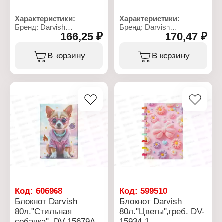
Характеристики:
Характеристики:
Бренд: Darvish
Бренд: Darvish
166,25 ₽
170,47 ₽
Артикул: DV-15936-2
Артикул: DV-15679В-1
Тип товара: Блокнот
Тип товара: Блокнот
Дизайн: "Девочка"
Модель: "Модный пёсик"
В корзину
В корзину
Размер: 15,5х21 см
Размер: 14,3х21 см
Количество листов: 80 л
Количество листов: 80 л
Тип скрепления: на
Линовка: линия
кольцах
Тип скрепления: мягкий
Линовка: клетка
переплет
Материал блока: офсет
Материал блока: офсет
Материал обложки:
Материал обложки: ПВХ,
картон
картон
Плотность бумаги: 70 г/
кв.м
Код:
606968
Код:
599510
Блокнот Darvish
Блокнот Darvish
80л."Стильная
80л."Цветы",греб. DV-
собачка", DV-15679А
15934-1