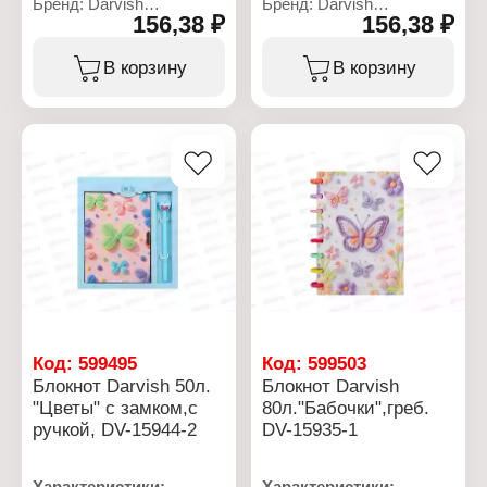
Бренд: Darvish
Бренд: Darvish
156,38 ₽
156,38 ₽
Артикул: DV-15942-3
Артикул: DV-15942-4
Тип товара: Блокнот
Тип товара: Блокнот
Дизайн: "Собачка с
Дизайн: "Собачка с
В корзину
В корзину
бантом"
цветами"
Конструкция: с замком
Конструкция: с замком
Комплектация: с ручкой
Комплектация: с ручкой
Размер: 13,5х18 см
Размер: 13,5х18 см
Количество листов: 50 л
Количество листов: 50 л
Тип скрепления:
Тип скрепления:
переплет
переплет
Линовка: клетка
Линовка: клетка
Материал блока: офсет
Материал блока: офсет
Материал обложки:
Материал обложки:
картон
картон
Цвет чернил: синий
Цвет чернил: синий
Упаковка: в коробке
Упаковка: в коробке
Код:
599495
Код:
599503
Блокнот Darvish 50л.
Блокнот Darvish
"Цветы" с замком,с
80л."Бабочки",греб.
ручкой, DV-15944-2
DV-15935-1
Характеристики:
Характеристики: