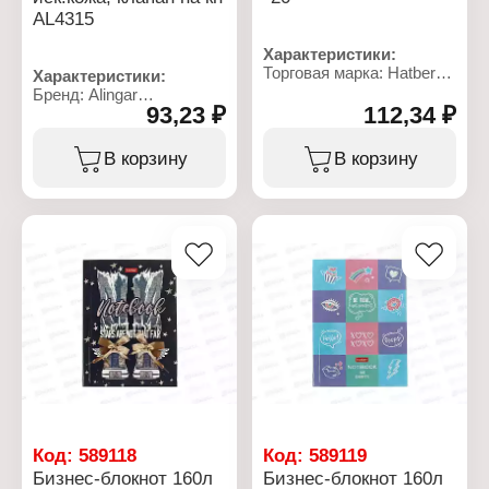
AL4315
Характеристики:
Торговая марка: Hatber
Характеристики:
Артикул: 64455
Бренд: Alingar
Тип товара: Блокнот
93,23 ₽
112,34 ₽
Артикул: AL4315
Вариация: бизнес -
Тип товара: Блокнот
блокнот
Вариация: бизнес -
В корзину
В корзину
Дизайн: "For you"
блокнот
Формат: А6
Размер: 9,5х15 см
Количество листов: 160
Количество листов: 100
л
л
Линовка: клетка
Линовка: клетка
Плотность бумаги: 60 г/
Материал обложки:
кв.м
искуственная кожа
Тип скрепления:
Тип закрывания: Клапан
интегральный переплет
на кнопке
Материал блока: офсет
Тип скрепления:
переплет
Код:
589118
Код:
589119
Бизнес-блокнот 160л
Бизнес-блокнот 160л