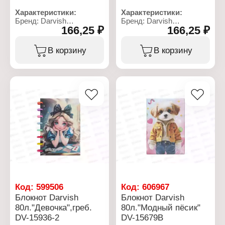
Характеристики:
Характеристики:
Бренд: Darvish
Бренд: Darvish
166,25 ₽
166,25 ₽
Артикул: DV-15935-4
Артикул: DV-15934-4
Тип товара: Блокнот
Тип товара: Блокнот
Дизайн: "Бабочки"
Дизайн: "Бантик"
В корзину
В корзину
Размер: 15,5х21 см
Размер: 15,5х21 см
Количество листов: 80 л
Количество листов: 80 л
Тип скрепления: на
Тип скрепления: на
кольцах
кольцах
Линовка: клетка
Линовка: клетка
Материал блока: офсет
Материал блока: офсет
Материал обложки:
Материал обложки:
картон
картон
Код:
599506
Код:
606967
Блокнот Darvish
Блокнот Darvish
80л."Девочка",греб.
80л."Модный пёсик"
DV-15936-2
DV-15679В