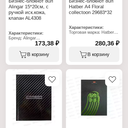
Бизнес-блокнот 80л
Бизнес-блокнот 80л
Alingar 15*20см, с
Hatber А4 Floral
ручкой иск.кожа,
collectoon 29683*32
клапан AL4308
Характеристики:
Торговая марка: Hatber
Характеристики:
Артикул: 83866
Бренд: Alingar
Тип товара: Блокнот
173,38 ₽
280,36 ₽
Артикул: AL4308
Вариация: бизнес -
Тип товара: Блокнот
блокнот
Вариация: бизнес -
В корзину
В корзину
Дизайн: "Floral collection"
блокнот
Формат: А4
Комплектация: с
Количество листов: 80 л
авторучкой
Тип скрепления: твердый
Размер: 15х20 см
переплет
Количество листов: 80 л
Эффекты обложки:
Линовка: клетка
матовая ламинация
Материал обложки:
Вид блока: 5-ти цветный
искуственная кожа
Линовка: клетка
Тип закрывания: Клапан
Плотность бумаги: 60 г/
на кнопке
кв.м
Тип скрепления блока:
Материал блока: офсет
переплет
Размер: 210х290 мм
Особенность: съемная
обложка