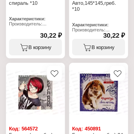
спираль *10
Авто,145*145,греб.
*10
Характеристики:
Производитель:
Характеристики:
Полиграфсоюз
Производитель:
Артикул: Бг24-7
30,22 ₽
30,22 ₽
Полиграфсоюз
Тип товара: Блокнот
Тип товара: Блокнот
Вариация: скетчбук
Вариация: скетчбук
В корзину
В корзину
Дизайн: "Sport"
Дизайн: "Авто"
Размер: 145х145 мм
Размер: 145х145 мм
Количество листов: 24 л
Количество листов: 24 л
Тип скрепления: на
Тип скрепления: на
гребне
гребне
Линовка: без линовки
Линовка: без линовки
Материал обложки:
Материал обложки:
картон
картон
Плотность обложки: 230-
Плотность обложки: 230-
250 гр/кв.м
250 гр/кв.м
Плотность бумаги: 100
Плотность бумаги: 100
гр/кв.м
гр/кв.м
Код:
564572
Код:
450891