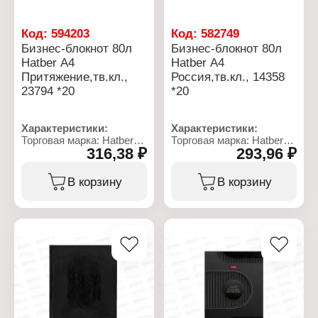
выборочный лак
Код:
594203
Код:
582749
Бизнес-блокнот 80л
Бизнес-блокнот 80л
Hatber А4
Hatber А4
Притяжение,тв.кл.,
Россия,тв.кл., 14358
23794 *20
*20
Характеристики:
Характеристики:
Торговая марка: Hatber
Торговая марка: Hatber
316,38 ₽
293,96 ₽
Артикул: 66172
Артикул: 40550
Тип товара: Блокнот
Тип товара: Блокнот
Вариация: бизнес -
Вариация: бизнес -
В корзину
В корзину
блокнот
блокнот
Дизайн: "Притяжение"
Дизайн: "Россия"
Формат: А4
Формат: А4
Количество листов: 80 л
Количество листов: 80 л
Линовка: клетка
Тип скрепления: твердый
Плотность бумаги: 60 г/
переплет
кв.м
Эффекты обложки:
Тип скрепления: твердый
матовая ламинация
переплет
Вид блока: 5-ти цветный
Материал блока: 5-ти
Линовка: клетка
цветный офсет
Плотность бумаги: 60 г/