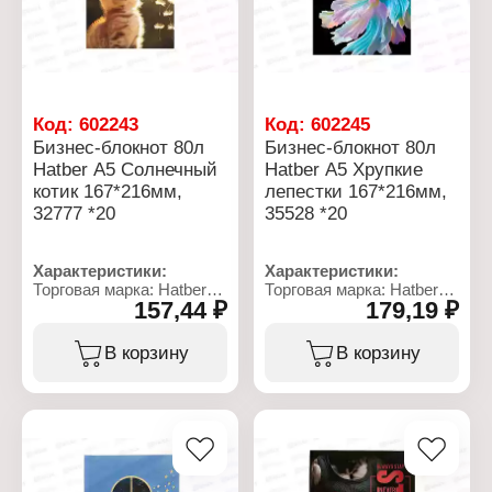
Тип скрепления: твердый
Материал блока: офсет
переплет
Эффекты обложки:
Эффекты на обложке:
глянцевая ламинация
тиснение Croco
Плотность бумаги: 60 г/
Линовка: клетка
кв.м
Плотность бумаги: 60-65
г/кв.м
Код:
602243
Код:
602245
Бизнес-блокнот 80л
Бизнес-блокнот 80л
Hatber А5 Солнечный
Hatber А5 Хрупкие
котик 167*216мм,
лепестки 167*216мм,
32777 *20
35528 *20
Характеристики:
Характеристики:
Торговая марка: Hatber
Торговая марка: Hatber
157,44 ₽
179,19 ₽
Артикул: 93813
Артикул: 93819
Тип товара: Блокнот
Тип товара: Блокнот
Вариация: бизнес -
Вариация: бизнес -
В корзину
В корзину
блокнот
блокнот
Дизайн: "Солнечный
Дизайн: "Хрупкие
котик"
лепестки"
Формат: А5
Формат: А5
Количество листов: 80 л
Количество листов: 80 л
Линовка: клетка
Линовка: клетка
Вид блока: 5-ти цветный
Вид блока: 5-ти цветный