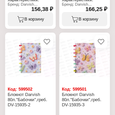
Бренд: Darvish
Бренд: Darvish
156,38 ₽
166,25 ₽
Артикул: DV-15944-2
Артикул: DV-15935-1
Тип товара: Блокнот
Тип товара: Блокнот
Дизайн: "Цветы"
Дизайн: "Бабочки"
В корзину
В корзину
Конструкция: с замком
Размер: 15,5х21 см
Комплектация: с ручкой
Количество листов: 80 л
Размер: 13,5х18 см
Тип скрепления: на
Количество листов: 50 л
кольцах
Тип скрепления:
Линовка: клетка
переплет
Материал блока: офсет
Линовка: клетка
Материал обложки:
Материал блока: офсет
картон
Материал обложки:
картон
Цвет чернил: синий
Упаковка: в коробке
Код:
599502
Код:
599501
Блокнот Darvish
Блокнот Darvish
80л."Бабочки",греб.
80л."Бабочки",греб.
DV-15935-2
DV-15935-3