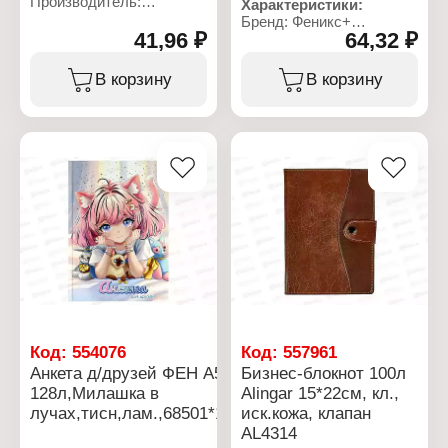
Производитель:
Характеристики:
Полиграфсоюз
Бренд: Феникс+
Артикул: Бг80/18
41,96 ₽
64,32 ₽
Артикул: 61689
Тип товара: Блокнот
Тип товара: Альбом для
Дизайн: "Подводный
эскизов
В корзину
В корзину
мир"
Дизайн: "Кофеман"
Формат: А6
Размер: 210х260 мм
Количество листов: 80 л
Количество листов: 24 л
Внутренний блок: клетка
Тип скрепления: на скобе
Материал блока: офсет
Особенность обложки:
Материал обложки:
фигурная вырубка
картон
Материал обложки:
Тип скрепления: на
мелованный картон
гребне
Плотность обложки: 190
Плотность бумаги: 60 г/
г/кв.м
кв.м
Эффекты обложки:
Плотность обложки: 230-
тиснение фольгой
250 гр/кв.м
Плотность блока: 100 г/
Эффекты обложки: УФ-
кв.м
лак
Материал блока: офсет
Код:
554076
Код:
557961
Анкета д/друзей ФЕН А5
Бизнес-блокнот 100л
128л,Милашка в
Alingar 15*22см, кл.,
лучах,тисн,лам.,68501*16
иск.кожа, клапан
AL4314