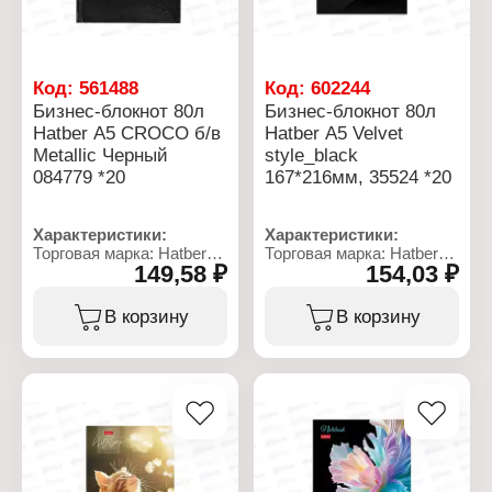
Эффекты обложки:
кв.м
матовая ламинация, 3D
Материал блока: офсет
фольга
Код:
561488
Код:
602244
Бизнес-блокнот 80л
Бизнес-блокнот 80л
Hatber А5 CROCO б/в
Hatber А5 Velvet
Metallic Черный
style_black
084779 *20
167*216мм, 35524 *20
Характеристики:
Характеристики:
Торговая марка: Hatber
Торговая марка: Hatber
149,58 ₽
154,03 ₽
Артикул: 84779
Артикул: 93815
Серия: Metallic
Тип товара: Блокнот
Тип товара: Блокнот
Вариация: бизнес -
В корзину
В корзину
Вариация: бизнес -
блокнот
блокнот
Дизайн: "Velvet style
Формат: А5
black"
Размер: 167х216 мм
Формат: А5
Количество листов: 80 л
Количество листов: 80 л
Материал обложки:
Линовка: клетка
бумвинил
Вид блока: 5-ти цветный
Цвет обложки: черный
Тип скрепления: твердый
Вид блока: 5-ти цветный
переплет