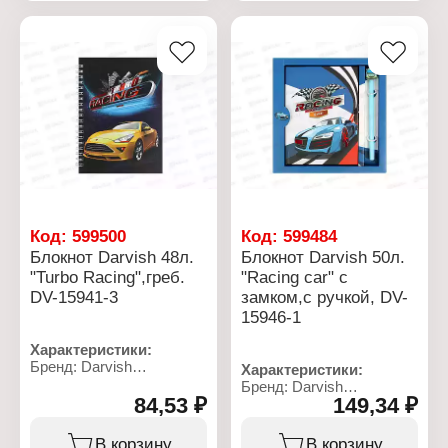
Тип скрепления: на
Тип скрепления: на
гребне
гребне
Линовка: клетка
Линовка: клетка
Материал блока: офсет
Материал блока: офсет
Материал обложки:
Материал обложки:
картон
картон
Код:
599500
Код:
599484
Блокнот Darvish 48л.
Блокнот Darvish 50л.
"Turbo Racing",греб.
"Racing car" с
DV-15941-3
замком,с ручкой, DV-
15946-1
Характеристики:
Бренд: Darvish
Характеристики:
Артикул: DV-15941-3
Бренд: Darvish
Тип товара: Блокнот
84,53 ₽
149,34 ₽
Артикул: DV-15946-1
Дизайн: "Turbo racing"
Тип товара: Блокнот
Размер: 13х18 см
Дизайн: "Racing car"
В корзину
В корзину