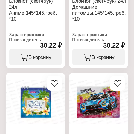
Блокнот (скетчбук)
Блокнот (скетчбук) 24л
24л
Домашние
Аниме,145*145,греб.
питомцы,145*145,греб.
*10
*10
Характеристики:
Характеристики:
Производитель:
Производитель:
30,22 ₽
30,22 ₽
Полиграфсоюз
Полиграфсоюз
Артикул: Бг24-8
Артикул: Бг24-3
Тип товара: Блокнот
Тип товара: Блокнот
В корзину
В корзину
Вариация: скетчбук
Вариация: скетчбук
Дизайн: "Аниме"
Дизайн: "Домашние
Размер: 145х145 мм
питомцы
Количество листов: 24 л
Размер: 145х145 мм
Тип скрепления: на
Количество листов: 24 л
гребне
Линовка: без линовки
Линовка: без линовки
Материал обложки:
Материал обложки:
картон
картон
Тип скрепления: на
Плотность обложки: 230-
гребне
250 гр/кв.м
Плотность обложки: 230-
Плотность бумаги: 100
250 гр/кв.м
гр/кв.м
Материал блока: офсет
Плотность бумаги: 100 г/
кв.м