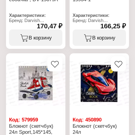
Характеристики:
Характеристики:
Бренд: Darvish
Бренд: Darvish
170,47 ₽
166,25 ₽
Артикул: DV-15679А-1
Артикул: DV-15934-1
Тип товара: Блокнот
Тип товара: Блокнот
Модель: "Стильная
Дизайн: "Цветы"
В корзину
В корзину
собачка"
Размер: 15,5х21 см
Размер: 14,3х21 см
Количество листов: 80 л
Количество листов: 80 л
Тип скрепления: на
Линовка: линия
кольцах
Тип скрепления: мягкий
Линовка: клетка
переплет
Материал блока: офсет
Материал блока: офсет
Материал обложки:
Материал обложки: ПВХ,
картон
картон
Плотность бумаги: 70 г/
кв.м
Код:
579959
Код:
450890
Блокнот (скетчбук)
Блокнот (скетчбук)
24л Sport,145*145,
24л