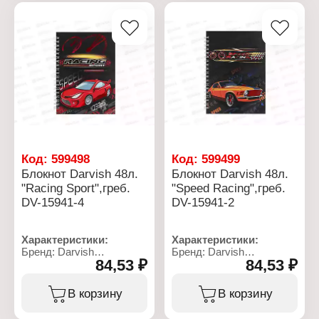
Линовка: линия
гребне
Тип скрепления: книжный
Линовка: клетка
переплет
Материал блока: офсет
Скругленные углы: нет
Материал обложки:
Материал блока: офсет
картон
Плотность бумаги: 80 г/
кв.м
Цвет внутреннего блока:
белый
Упаковка: в подарочной
упаковке
Размер упаковки:
15х18х1,7см см
Код:
599498
Код:
599499
Блокнот Darvish 48л.
Блокнот Darvish 48л.
"Racing Sport",греб.
"Speed Racing",греб.
DV-15941-4
DV-15941-2
Характеристики:
Характеристики:
Бренд: Darvish
Бренд: Darvish
84,53 ₽
84,53 ₽
Артикул: DV-15941-4
Артикул: DV-15941-2
Тип товара: Блокнот
Тип товара: Блокнот
Дизайн: "Racing Sport"
Дизайн: "Speed Racing"
В корзину
В корзину
Размер: 13х18 см
Размер: 13х18 см
Количество листов: 48 л
Количество листов: 48 л