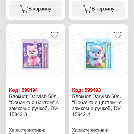
Тип товара: Блокнот
Тип товара: Блокнот
Дизайн: "Racing Sport"
Дизайн: "Милая собачка"
В корзину
В корзину
Конструкция: с замком
Конструкция: с замком
Комплектация: с ручкой
Комплектация: с ручкой
Размер: 13,5х18 см
Размер: 13,5х18 см
Количество листов: 50 л
Количество листов: 50 л
Тип скрепления:
Тип скрепления:
переплет
переплет
Линовка: клетка
Линовка: клетка
Материал блока: офсет
Материал блока: офсет
Материал обложки:
Материал обложки:
картон
картон
Цвет чернил: синий
Цвет чернил: синий
Упаковка: в коробке
Упаковка: в коробке
Код:
599494
Код:
599493
Блокнот Darvish 50л.
Блокнот Darvish 50л.
"Собачка с бантом" с
"Собачка с цветам" с
замком,с ручкой, DV-
замком,с ручкой, DV-
15942-3
15942-4
Характеристики:
Характеристики: