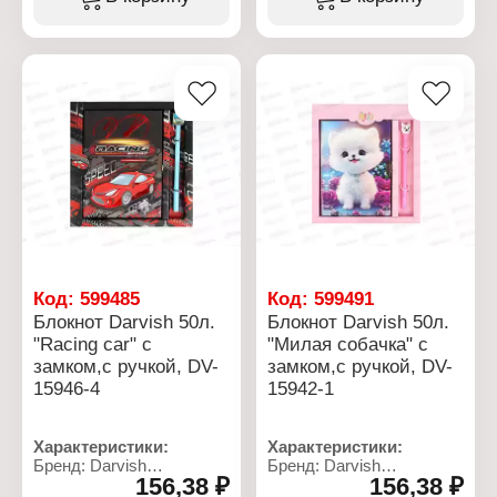
Количество листов: 48 л
Конструкция: с замком
Тип скрепления: на
Комплектация: с ручкой
гребне
Размер: 13,5х18 см
Линовка: клетка
Количество листов: 50 л
Материал блока: офсет
Тип скрепления:
Материал обложки:
переплет
картон
Линовка: клетка
Материал блока: офсет
Материал обложки:
картон
Цвет чернил: синий
Упаковка: в коробке
Код:
599485
Код:
599491
Блокнот Darvish 50л.
Блокнот Darvish 50л.
"Racing car" с
"Милая собачка" с
замком,с ручкой, DV-
замком,с ручкой, DV-
15946-4
15942-1
Характеристики:
Характеристики:
Бренд: Darvish
Бренд: Darvish
156,38 ₽
156,38 ₽
Артикул: DV-15946-4
Артикул: DV-15942-1