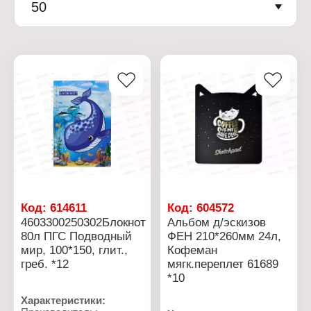
50
Код:
614611
Код:
604572
4603300250302Блокнот
Альбом д/эскизов
80л ПГС Подводный
ФЕН 210*260мм 24л,
мир, 100*150, глит.,
Кофеман
греб. *12
мягк.переплет 61689
*10
Характеристики: