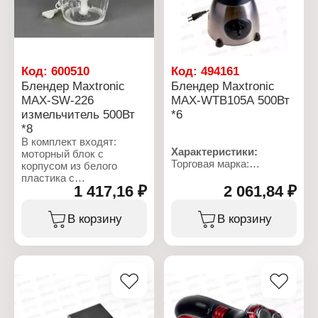
Материал чаши: пластик
Материал чаши: стекло
Материал ножей:
Материал ножей:
Нержавеющая сталь
Нержавеющая сталь
Объем чаши: 1,2 л
Объем чаши: 1,2 л
Импульсный режим: нет
Импульсный режим: нет
Цвет: белый, бежевый
Цвет: черный, бежевый
Код:
600510
Код:
494161
Блендер Maxtronic
Блендер Maxtronic
MAX-SW-226
MAX-WTB105А 500Вт
измельчитель 500Вт
*6
*8
В комплект входят:
Характеристики:
моторный блок с
Торговая марка:
корпусом из белого
MAXTRONIC
пластика с
Тип товара: Блендер
1 417,16 ₽
2 061,84 ₽
серебристыми
Модель: MAX-WTB105А
вставками, стеклянная
Вид: стационарный
чаша объемом 1200 мл,
В корзину
В корзину
Вариация: измельчитель
насадка с двойными
Мощность: 500 Вт
ножами из нержавеющей
Напряжение: 220 В
стали. Для мытья в
Количество скоростей: 2
посудомоечной машине
скорости
пригодна только
Тип управления:
стеклянная чаша.
механическое
управление
Характеристики: