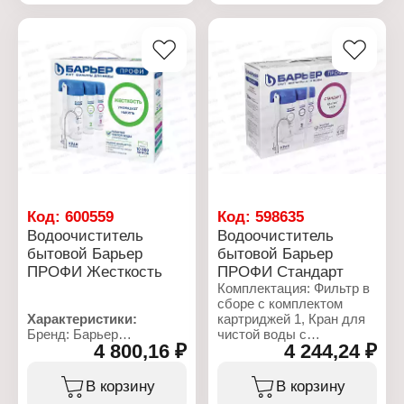
зарядное устройство
Код:
600559
Код:
598635
Водоочиститель
Водоочиститель
бытовой Барьер
бытовой Барьер
ПРОФИ Жесткость
ПРОФИ Стандарт
Комплектация: Фильтр в
сборе с комплектом
Характеристики:
картриджей 1, Кран для
Бренд: Барьер
чистой воды с
4 800,16 ₽
4 244,24 ₽
Артикул: Н122Р00
прокладками, шайбами,
Тип товара:
гайкой и фитингом
Водоочиститель
7/16"-1/4" 1, Комплект
В корзину
В корзину
бытовой
трубок для подключения