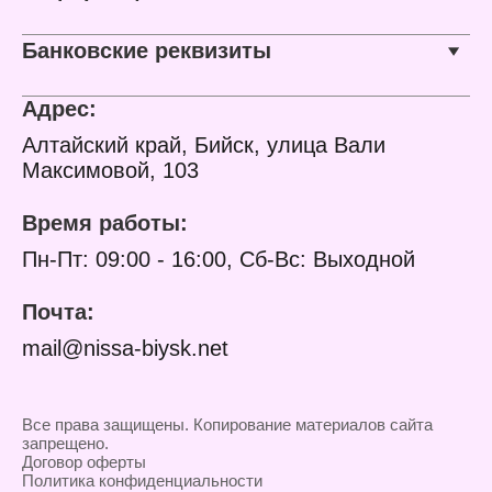
Количество: 3 шт
Ресурс
фильтроэлемента: 200 л
Тип очищаемой воды:
Банковские реквизиты
питьевая водопроводная
Проблема воды: запах
хлора
Адрес:
Размер упаковки:
64x64x146 мм
Алтайский край, Бийск, улица Вали
Количество: 1 шт
Максимовой, 103
Время работы:
Пн-Пт: 09:00 - 16:00, Сб-Вс: Выходной
Почта:
mail@nissa-biysk.net
Все права защищены. Копирование материалов сайта
запрещено.
Договор оферты
Политика конфиденциальности