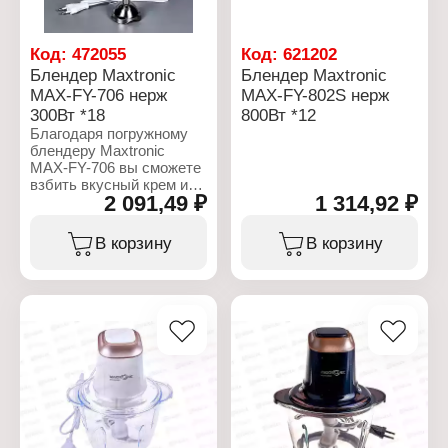
Код:
472055
Код:
621202
Блендер Maxtronic
Блендер Maxtronic
MAX-FY-706 нерж
MAX-FY-802S нерж
300Вт *18
800Вт *12
Благодаря погружному
блендеру Maxtronic
MAX-FY-706 вы сможете
взбить вкусный крем или
2 091,49 ₽
1 314,92 ₽
измельчить и
перемешать различные
ингредиенты любого
В корзину
В корзину
продукта. Погружная
часть блендера из
нержавеющей стали.
Ножи из нержавеющей
стали. Турбо-режим –
позволяет блендеру в
течение определенного
времени работать на
максимально возможных
оборотах.
Характеристики: