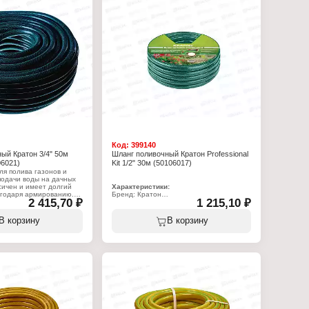
ользования: до -30 С
Особенность: без отверстий
я: ромбовидное
сть
Код:
399140
ый Кратон 3/4" 50м
Шланг поливочный Кратон Professional
06021)
Kit 1/2" 30м (50106017)
я полива газонов и
подачи воды на дачных
ксичен и имеет долгий
Характеристики:
агодаря армированию.
Бренд: Кратон
2 415,70 ₽
1 215,10 ₽
ранию и на разрыв.
Артикул: 5 01 06 017
рхность препятствует
Тип товара: Шланг
дорослей. При
Назначение: поливочный
В корзину
В корзину
м использовании имеет
Тип: армированный
к службы. После
Длина: 30 м
оду рекомендуется
Материал: ПВХ
Диаметр: 1/2"
Количество слоев: 3 слоя
:
6 021
нг
ливочный
ный