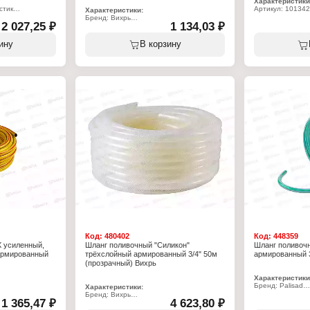
Характеристики
стик
Артикул: 101342
Характеристики:
Серия: "Атлант"
Бренд: Вихрь
2 027,25 ₽
1 134,03 ₽
Тип товара: Шла
Артикул: 73/7/2/13
й
Назначение: по
Тип товара: Шланг
Тип: армирован
Назначение: поливочный
ину
В корзину
Количество слое
Тип: армированный
0 мм
Длина: 18 м
Длина: 25 м
Диаметр: 3/4"
Диаметр: 1/2"
Материал: ПВХ
Количество слоев: 3 слоя
ар
Толщина стенки:
Материал: ПВХ
ия: от -30 до
Рабочее давлен
Максимальное давление: 10 бар
Код:
480402
Код:
448359
 усиленный,
Шланг поливочный "Силикон"
Шланг поливоч
армированный
трёхслойный армированный 3/4" 50м
армированный 3
(прозрачный) Вихрь
Характеристики
Бренд: Palisad
Характеристики:
Артикул: 67639
Бренд: Вихрь
1 365,47 ₽
4 623,80 ₽
Серия: "LUXE"
Артикул: 73/7/2/32
Тип товара: Шла
Серия: "Силикон"