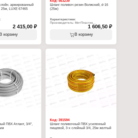
Код:
563239
слойн. армированный
Шланг поливоч резин Волжский, d-16
4, 25м, LUXE 67465
(25м)
:
Характеристики:
Производитель: МетПластик
2 415,00 ₽
1 606,50 ₽
Серия: "Волжский"
fessional"
Тип товара: Шланг
нг
Назначение: поливочный
В корзину
В корзину
ливочный
Материал: ПВХ
ный
Длина: 25 м
в: 4 слоя
Диаметр внутренний: 16 мм
Тип: армированный
Толщина стенки: 3,5 мм
Рабочее давление: 12 бар
 2,4 мм
Температура использования: от -30 до
сть
+60 C
авление: 35 бар
плуатации: от 0 до +65
Код:
391594
ый ПВХ Атлант, 3/4",
Шланг поливочный ПВХ усиленный
7мм
пищевой, 3-х слойный 3/4, 25м желтый