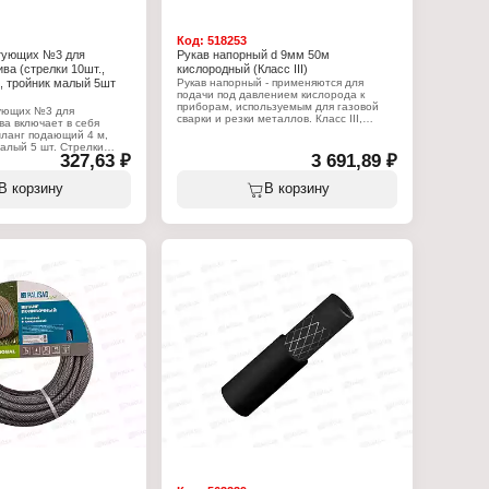
Код:
518253
тующих №3 для
Рукав напорный d 9мм 50м
ва (стрелки 10шт.,
кислородный (Класс III)
, тройник малый 5шт
Рукав напорный - применяются для
подачи под давлением кислорода к
приборам, используемым для газовой
ующих №3 для
сварки и резки металлов. Класс III,
ва включает в себя
шланги кислородные подлежат
шланг подающий 4 м,
эксплуатации в районах с умеренным и
алый 5 шт. Стрелки
тропическим климатом при температуре
327,63 ₽
3 691,89 ₽
для увеличения
окружающей среды: от –35°C до +70°C,
ений или замены в
а в районах с холодным климатом: от –
ого полива.
В корзину
В корзину
55°C до +70°C. Рабочее давление: 20
капельными поливами
кгс/см2 (2,0 МПа)
Характеристики:
:
Бренд: Новэм
Тип товара: Рукав кислородный
-00
Класс: Класс III
бор комплектующих
Назначение: напорный
Вариация: шланг
 капельного полива
Длина: 50 м
ений: на 10 растений
Материал: ТЭП
те
Диаметр наружный: 18 мм
Температура использования: от -35 до
+70
Рабочее давление: 2 Мпа
Проходной диаметр: 9 мм
Тип газа: кислород
Цвет: черный