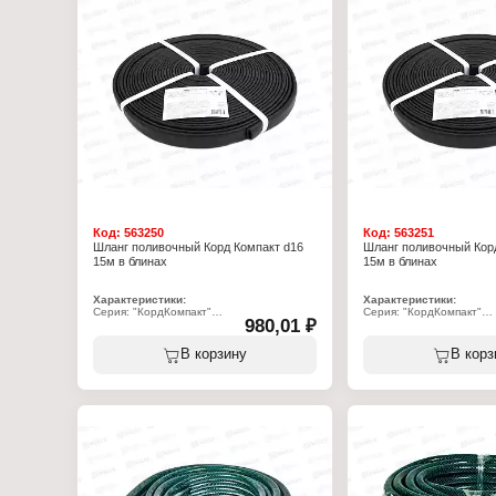
Характеристики:
Толщина стенки: 1,5 мм
Производитель: ЗПИ Ал
Температура использования: от 0 до +40
Артикул: М285
С
Тип товара: Шланг поли
Максимальное давление: 10 бар
Тип: гофрированный
Диаметр: 20 мм
Длина: 20 м
Материал: ПВХ
Цвет: микс
Габаритные размеры: 2
Код:
563250
Код:
563251
Шланг поливочный Корд Компакт d16
Шланг поливочный Кор
15м в блинах
15м в блинах
Характеристики:
Характеристики:
Серия: "КордКомпакт"
Серия: "КордКомпакт"
980,01 ₽
Тип товара: Шланг
Тип товара: Шланг
Назначение: поливочный
Назначение: поливочны
Тип: армированный
Тип: армированный
В корзину
В корз
Длина: 15 м
Длина: 15 м
Материал: ПВХ
Материал: ПВХ
Диаметр внутренний: 16 мм
Диаметр внутренний: 1
Цвет: черный
Цвет: черный