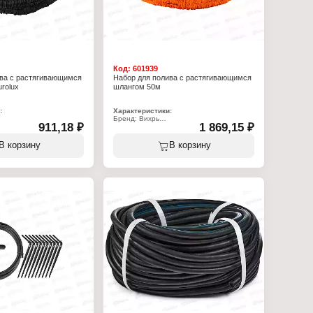
Код:
601939
ива с растягивающимся
Набор для полива с растягивающимся
rolux
шлангом 50м
:
Характеристики:
Бренд: Вихрь
911,18 ₽
1 869,15 ₽
40
Артикул: 73/7/2/31
ор для полива
Тип товара: Набор для полива
стягивающимся шлангом
Вариация: с растягивающимся шлангом
В корзину
В корзину
Длина: 50 м
еннего слоя:
Комплектация: с пистолетом-
й эластомер
распылителем
его слоя: армирование
Количество режимов полива: 7 режимов
ьцами
Установка: на шланг/источник
ий: нейлон
Размер соединения штуцер-источник:
 пистолетом-
1/2, 3/4 дюйм
Материал: латекс, пластик
имов полива: 7 режимов
Состав набора: шланг, поливочный
ручивания: есть
пистолет, резьбовой коннектор для
подключения