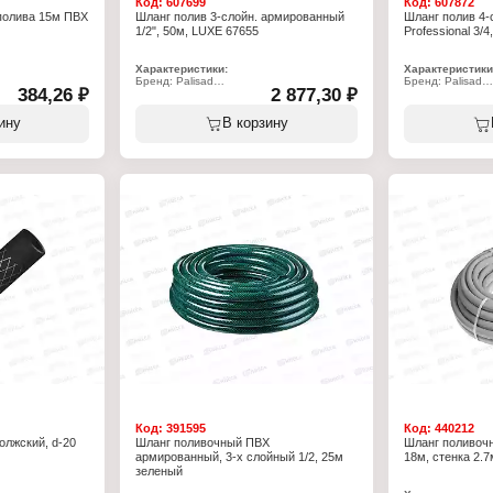
Код:
607699
Код:
607872
полива 15м ПВХ
Шланг полив 3-слойн. армированный
Шланг полив 4-
1/2", 50м, LUXE 67655
Professional 3/
Характеристики:
Характеристики
Бренд: Palisad
Бренд: Palisad
384,26 ₽
2 877,30 ₽
Артикул: 67655
Артикул: 67465
Серия: "LUXE"
Серия: "LUXE Pro
ного полива
Тип товара: Шланг
Тип товара: Шла
ину
В корзину
Назначение: поливочный
Назначение: по
Тип: армированный
Тип: армирован
Количество слоев: 3 слоя
Количество слое
Длина: 50 м
Длина: 25 м
Диаметр: 1/2"
Диаметр: 3/4"
Материал: ПВХ
Материал: ПВХ
Защита от УФ: есть
Толщина стенки:
Максимальное давление: 30 бар
Защита от УФ: е
Максимальное д
Температура экс
С
Код:
391595
Код:
440212
олжский, d-20
Шланг поливочный ПВХ
Шланг поливочн
армированный, 3-х слойный 1/2, 25м
18м, стенка 2.
зеленый