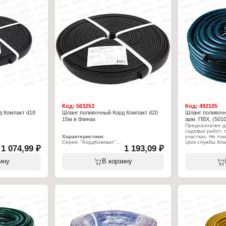
Температура исп
ьтернатива
Тип армировани
Защита от УФ: е
вочный
0000х20х20 мм
Код:
563253
Код:
492105
д Компакт d18
Шланг поливочный Корд Компакт d20
Шланг поливочн
15м в блинах
арм. ПВХ, (501
Предназначен дл
садовых работ, 
Характеристики:
участках. Не то
Серия: "КордКомпакт"
срок службы бл
1 074,99 ₽
1 193,09 ₽
Тип товара: Шланг
Устойчив к исти
й
Назначение: поливочный
Внутренняя пове
Тип: армированный
образованию во
ину
В корзину
Длина: 15 м
систематическо
Материал: ПВХ
длительный сро
8 мм
Диаметр внутренний: 20 мм
использования в
Цвет: черный
сливать.
Характеристики
Бренд: Кратон
Артикул: 5 01 0
Тип товара: Шла
Назначение: по
Тип: армирован
Длина: 50 м