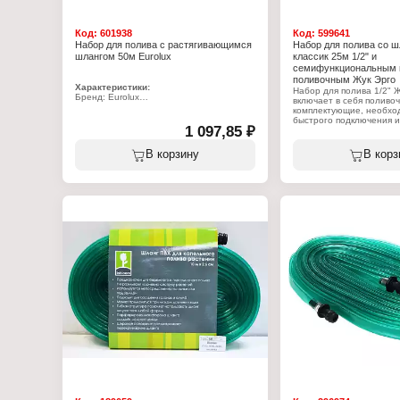
Код:
601938
Код:
599641
Набор для полива с растягивающимся
Набор для полива со 
шлангом 50м Eurolux
классик 25м 1/2" и
семифункциональным 
поливочным Жук Эрго
Характеристики:
Набор для полива 1/2" 
Бренд: Eurolux
включает в себя поливо
Артикул: 73/7/2/41
комплектующие, необхо
Тип товара: Набор для полива
быстрого подключения и
Вариация: с растягивающимся шлангом
1 097,85 ₽
коннектор 1/2" - 1 шт, к
Длина: 50 м
аквастопом 1/2" - 1 шт, 
Материал внутреннего слоя:
семифункциональный - 1
В корзину
В корз
термопластичный эластомер
- 1 шт, штуцер 1/2" - 1 
Материал среднего слоя: армирование
1/2" - 25 м.
резиновыми кольцами
Материал внешний: нейлон
Характеристики:
Комплектация: с пистолетом-
Бренд: Жук
распылителем
Артикул: 339514-00
Количество режимов полива: 7 режимов
Тип товара: Набор для 
Защита от перекручивания: есть
Конструкция: со шланго
Цвет: черный
Диаметр шланга: 1/2"
Длина шланга: 25 м
Комплектация: с поливо
ЖУК Эрго
Количество функций пол
Материал шланга: терм
Защита от УФ: да
Выдерживаемые темпера
Рабочее давление: 8 ат
Вид шланга: армирован
Вид армирования: поли
Плетение нити: ромбов