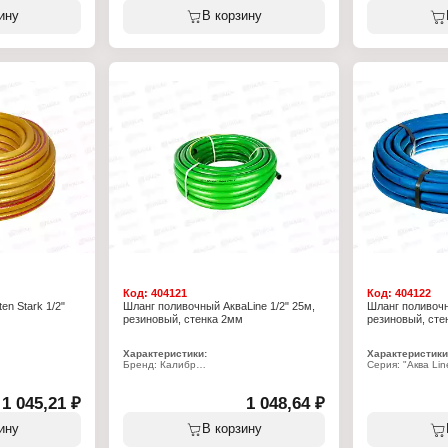
Назначение: по
й
Тип товара: Шланг
ину
В корзину
Тип: армирован
Назначение: поливочный
Количество слое
ит кадмий,
Тип: армированный
Длина: 25 м
Количество слоев: 3 слоя
Диаметр: 3/4"
Длина: 50 м
Материал: ПВХ
я
Диаметр: 3/4"
Толщина стенки:
Материал: пищевой ПВХ
Температура исп
: 18 бар
Защита от ультрафиолета: да
+50 С
Особенность: не содержит кадмий и
барий
а: да
Максимальное давление: 10 бар
Температура использования: от -5 до
+60 С
Код:
404121
Код:
404122
n Stark 1/2"
Шланг поливочный АкваLine 1/2" 25м,
Шланг поливочн
резиновый, стенка 2мм
резиновый, сте
Характеристики:
Характеристики
Бренд: Калибр
Серия: "Аква Lin
Артикул: 67894
Тип товара: Шла
Серия: "Аква Line"
Назначение: по
Тип товара: Шланг
Длина: 25 м
1 045,21 ₽
1 048,64 ₽
й
Назначение: поливочный
Диаметр: 5/8"
Длина: 25 м
Материал: ПВХ
ину
В корзину
Диаметр: 1/2"
Количество слое
Материал: ПВХ
Толщина стенки: