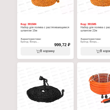
Код:
391584
Код:
391585
Набор для полива с растягивающимся
Набор для полива с р
шлангом 15м
шлангом 22м
Характеристики:
Характеристики:
Бренд: Вихрь
Бренд: Вихрь
999,72 ₽
Артикул: 73/7/2/25
Артикул: 73/7/2/26
Тип товара: Набор для полива
Тип товара: Набор для 
Вариация: с растягивающимся шлангом
Вариация: с растягива
В корзину
В корз
Длина: 15 м
Длина: 22 м
Комплектация: с пистолетом-
Комплектация: с пистол
распылителем
распылителем
Количество режимов полива: 7 режимов
Количество режимов пол
Установка: на шланг/источник
Установка: на шланг/ист
Размер соединения штуцер-источник:
Размер соединения штуц
1/2, 3/4 дюйм
1/2, 3/4 дюйм
Материал: латекс, пластик
Материал: латекс, пласт
Состав набора: шланг, поливочный
Состав набора: шланг, 
пистолет, резьбовой коннектор для
пистолет, резьбовой кон
подключения
подключения