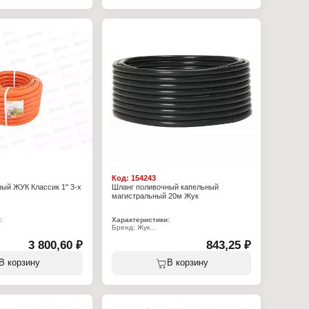
Диаметр: 1/2"
ользования: от -20 до
Материал: ПВХ
Толщина стенки: 2,3 мм
Защита от УФ: есть
Максимальное давление: 30 бар
Код:
154243
ый ЖУК Классик 1" 3-х
Шланг поливочный капельный
магистральный 20м Жук
:
Характеристики:
Бренд: Жук
-00
Артикул: 4817-00
"
3 800,60 ₽
Тип товара: Шланг
843,25 ₽
нг
Назначение: для капельного полива
ливочный
Тип: магистральный
В корзину
В корзину
ный
Длина: 20 м
в: 3 слоя
Материал: полиэтилен
Диаметр: 1/2"
 мм)
Количество слоев: 1 слой
Система полива: от водопровода, от
ие: 8 бар
емкости