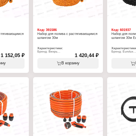
Код:
391586
Код:
601937
астягивающимся
Набор для полива с растягивающимся
Набор для пол
шлангом 30м
шлангом 30м Eu
Характеристики:
Характеристики
Бренд: Вихрь
Бренд: Eurolux
1 152,05 ₽
1 420,44 ₽
Артикул: 73/7/2/27
Артикул: 73/7/2/
полива
Тип товара: Набор для полива
Тип товара: Наб
ющимся шлангом
Вариация: с растягивающимся шлангом
Вариация: с ра
ину
В корзину
Длина: 30 м
Длина: 30 м
етом-
Комплектация: с пистолетом-
Материал внутр
распылителем
термопластичны
ива: 7 режимов
Количество режимов полива: 7 режимов
Материал средн
очник
Установка: на шланг/источник
резиновыми кол
ер-источник:
Размер соединения штуцер-источник:
Материал внешн
1/2, 3/4 дюйм
Комплектация: с
ик
Материал: латекс, пластик
распылителем
поливочный
Состав набора: шланг, поливочный
Количество реж
нектор для
пистолет, резьбовой коннектор для
Защита от перек
подключения
Цвет: черный