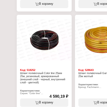
Тип товара: Шланг
Назначение: поливочны
В корзину
В корз
Назначение: поливочный
Тип: армированный
Тип: армированный
Особенность: не содерж
Количество слоев: 5 слоев
свинец и барий
Длина: 25 м
Длина: 25 м
Диаметр: 3/4"
Количество слоев: 3 сло
Материал: ПВХ
Диаметр: 1/2"
Вид: усиленный
Максимальное давление
Максимальное давление: 30 бар
Материал: ПВХ
Особенность: не содержит кадмий,
Пищевой: да
свинец и барий
Защита от ультрафиолет
Пищевой: да
Защита от ультрафиолета: да
Код:
518252
Код:
528643
Шланг поливочный Color line 25мм
Шланг поливочный Garte
25м, резиновый, армированный
25м желтый
(внешний слой - черный, внутренний
слой - цветной)
Характеристики:
Бренд: Fachmann
Артикул: 5042
Характеристики:
Серия: "Garten Stark"
Серия: "Color line"
Тип товара: Шланг
4 590,19 ₽
Тип товара: Шланг
Назначение: поливочны
Назначение: поливочный
Тип: армированный
Тип: армированный
В корзину
В корз
Длина: 25 м
Длина: 25 м
Диаметр: 1/2"
Диаметр внутренний: 25 мм