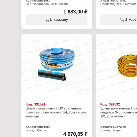
Характеристики:
Характеристики:
Производитель: МетПластик
Производитель: МетПла
Серия: "Волжский"
Серия: "Волжский"
Тип товара: Шланг
1 683,00 ₽
Тип товара: Шланг
Назначение: поливочный
Назначение: поливочны
Материал: ПВХ
Материал: ПВХ
В корзину
В корз
Длина: 25 м
Длина: 25 м
Диаметр внутренний: 18 мм
Диаметр внутренний: 2
Тип: армированный
Тип: армированный
Толщина стенки: 3,5 мм
Толщина стенки: 3,5 мм
Рабочее давление: 12 бар
Рабочее давление: 12 б
Температура использования: от -30 до
Температура использован
+60 C
+60 C
Код:
391591
Код:
391592
Шланг поливочный ПВХ усиленный
Шланг поливочный ПВХ
премиум, 5-тислойный 3/4, 25м чёрно-
пищевой 3-х слойный 
зеленый
1/2, 25м желтый
Характеристики:
Характеристики:
Бренд: Вихрь
Бренд: Вихрь
4 970,65 ₽
Артикул: 73/7/2/11
Артикул: 73/7/2/6
Серия: "Премиум"
Тип товара: Шланг