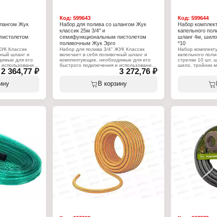
Код:
599643
Код:
599644
шлангом Жук
Набор для полива со шлангом Жук
Набор комплек
классик 25м 3/4" и
капельного поли
пистолетом
семифункциональным пистолетом
шланг 4м, шило
поливочным Жук Эрго
*10
ЖУК Классик
Набор для полива 3/4" ЖУК Классик
Набор комплект
чный шланг и
включает в себя поливочный шланг и
капельного поли
димые для его
комплектующие, необходимые для его
стрелки 10 шт, 
 использования:
быстрого подключения и использования:
шило, тройник м
2 364,77 ₽
3 272,76 ₽
оннектор с
коннектор 3/4" - 1 шт, коннектор с
предназначены 
пистолет
аквастопом 3/4" - 1 шт, пистолет
количества раст
 шт, штуцер 3/4"
семифункциональный - 1 шт, штуцер 3/4"
системе капельн
ину
В корзину
шт, шланг Классик
- 1 шт, штуцер 1/2" - 1 шт, шланг Классик
Используется с 
3/4" - 25 м.
Жук от ёмкости.
Характеристики:
Характеристики
Бренд: Жук
Бренд: Жук
Артикул: 339507-00
Артикул: 325555
полива
Тип товара: Набор для полива
Тип товара: На
м ЖУК Классик
Конструкция: со шлангом ЖУК Классик
Модель: №3
Диаметр шланга: 3/4"
Назначение: для
Длина шланга: 25 м
Количество раст
чным пистолетом
Комплектация: с поливочным пистолетом
Упаковка: в паке
ЖУК Эрго
ива: 7 функций
Количество функций полива: 7 функций
оэластопласт
Материал шланга: термоэластопласт
Защита от УФ: да
туры: до -30 С
Выдерживаемые температуры: до -30 С
м
Рабочее давление: 8 атм
ный
Вид шланга: армированный
эфирная нить
Вид армирования: полиэфирная нить
идное
Плетение нити: ромбовидное