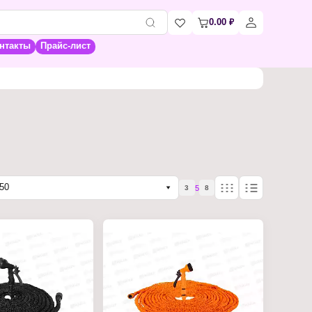
0.00
₽
нтакты
Прайс-лист
50
5
3
8