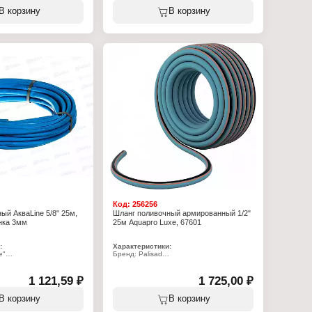
ливочный
Тип товара: Шланг
В корзину
В корзину
ный
Назначение: поливочный
в: 4 слоя
Тип: армированный
Количество слоев: 4 слоя
Длина: 15 м
Диаметр: 1/2"
 2,6 мм
Материал: ПВХ
ользования: от -10 до
Толщина стенки: 2,2 мм
Температура использования: от -20 до
+60 С
Максимальное давление: 30 бар
Код:
256256
ый АкваLine 5/8" 25м,
Шланг поливочный армированный 1/2"
нка 3мм
25м Aquapro Luxe, 67601
:
Характеристики:
e"
Бренд: Palisad
нг
Артикул: 67601
ливочный
Серия: "LUXE"
Тип товара: Шланг
1 121,59 ₽
1 725,00 ₽
Назначение: поливочный
Тип: армированный
В корзину
В корзину
в: 3 слоя
Количество слоев: 4 слоя
 3 мм
Длина: 25 м