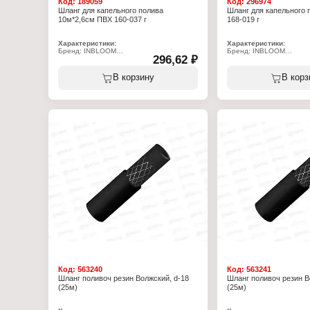
Код:
189059
Код:
296974
Шланг для капельного полива
Шланг для капельного 
10м*2,6см ПВХ 160-037 г
168-019 г
Характеристики:
Характеристики:
Бренд: INBLOOM
Бренд: INBLOOM
296,62 ₽
Артикул: 160-037
Артикул: 168-019
Тип товара: Шланг
Тип товара: Шланг
Назначение: для капельного полива
Назначение: для капель
В корзину
В корз
Длина: 10 м
Длина: 15 м
Диаметр: 2,6 см
Материал: ПВХ
Материал: ПВХ, пластик
Цвет: зеленый
Код:
563240
Код:
563241
Шланг поливоч резин Волжский, d-18
Шланг поливоч резин В
(25м)
(25м)