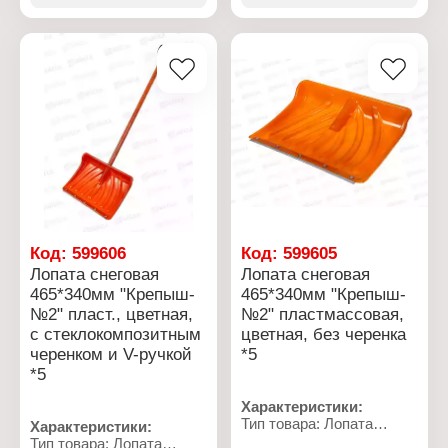
пластик
материалы. И это далеко
Конструкция: с
не полный перечень
оцинкованной планкой
возможностей, так как
Размер: 410х400 мм
все зависит от типа
Диаметр тулейки: 32 мм
инструмента. С
Особенность: цветная
легкостью поможет Вам
убрать территорию от
снежных завалов.
Характеристики:
Артикул: ЛСУП-430
Тип товара: Лопата
Назначение: снеговая
Наличие черенка: с
черенком
Код:
599606
Код:
599605
Материал ковша:
Лопата снеговая
Лопата снеговая
полиэтилен
465*340мм "Крепыш-
465*340мм "Крепыш-
Конструкция: с
№2" пласт., цветная,
№2" пластмассовая,
оцинкованной планкой
Особенность: с V-
с стеклокомпозитным
цветная, без черенка
образной ручкой
черенком и V-ручкой
*5
Размер: 430х360 мм
*5
Характеристики:
Тип товара: Лопата
Характеристики:
Назначение: снеговая
Тип товара: Лопата