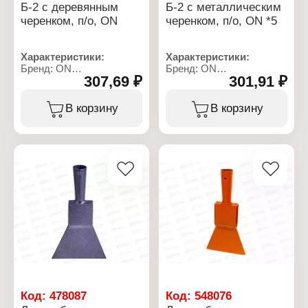
Б-2 с деревянным
Б-2 с металлическим
черенком, п/о, ON
черенком, п/о, ON *5
Характеристики:
Характеристики:
Бренд: ON
Бренд: ON
307,69 ₽
301,91 ₽
Артикул: 24-03-017
Артикул: 24-03-012
Тип товара: Ледоруб
Тип товара: Ледоруб
Вариация: с топором
Вариация: с топором
В корзину
В корзину
Модель: Б-2
Модель: Б-2
Длина: 1400 мм
Вид черенка: с
Ширина: 110 мм
металлическим
Ручка на черенке: нет
черенком
Материал рабочей
Вид окраски: порошковая
части: металл
окраска
Материал рукояти:
Длина: 1300 мм
дерево
Ширина: 110 мм
Цвет: порошковое
Материал рабочей
окрашивание
части: металл
Вес: 1 кг
Вес: 1,2 кг
Код:
478087
Код:
548076