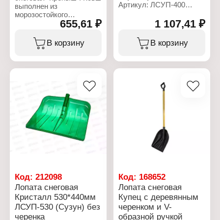
Артикул: ЛСУП-400
оранжевый
выполнен из
Тип товара: Лопата
Особенность: черенок
морозостойкого
Назначение: снеговая
655,61 ₽
1 107,41 ₽
отдельно
композиционного
Модель: "Кристалл"
пластика с оцинкованной
Наличие черенка: с
планкой на клёпках.
В корзину
В корзину
черенком, в оплетке
Подходит для расчистки
Размер: 400х500 мм
подъездных дорожек и
как ледоруб для тонкого
льда. В сборе с
деревянным черенком!
Характеристики:
Тип товара: Лопата
Название: "Крепыш"
Назначение: для снега
Вид ручки: с V-образной
ручкой
Материал: дерево,
пластик
Размер: 465х340 мм
Комплектация: с
Код:
212098
Код:
168652
деревянным черенком
Лопата снеговая
Лопата снеговая
Особенность: черенок
Кристалл 530*440мм
Купец с деревянным
отдельно
ЛСУП-530 (Сузун) без
черенком и V-
черенка
образной ручкой