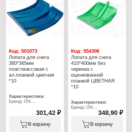
собирать и удерживать
крепления
большое количество
Особенность: черенок
снега, а оцинкованная
отдельно для
полоса надёжно
самостоятельной сборки
защищает
пластмассовые края
лопаты.
Характеристики:
Бренд: Martika
Код:
501073
Код:
554306
Артикул: С651
Лопата для снега
Лопата для снега
Тип товара: Лопата
Название: "Форза"
380*365мм
410*400мм без
Назначение: для снега
пластмассовая с
черенка с
Размер: 446x382x196 мм
ал.планкой цветная
оцинкованной
*10
планкой ЦВЕТНАЯ
*10
Характеристики:
Бренд: ON
Характеристики:
Артикул: 24-01-014
Бренд: ON
Тип товара: Лопата
301,42 ₽
348,90 ₽
Артикул: 24-01-016
Назначение: для снега
Тип товара: Лопата
Особенность: с
Назначение: для снега
В корзину
В корзину
алюминиевой планкой
Особенность: с
Размер: 380х365 мм