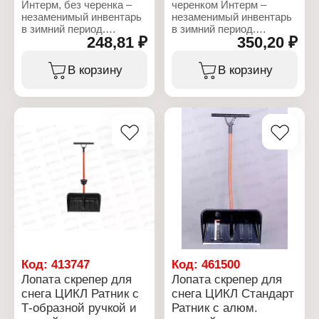
Интерм, без черенка –
черенком Интерм –
незаменимый инвентарь
незаменимый инвентарь
в зимний период.
в зимний период.
248,81 ₽
350,20 ₽
Рабочая часть
Рабочая часть
изготовлена из
изготовлена из
морозостойкого
морозостойкого
В корзину
В корзину
полиэтилена высокой
полиэтилена высокой
плотности, что
плотности, что
обеспечивает
обеспечивает
надежность и
надежность и
продолжительный срок
продолжительный срок
службы. Лопата
службы. Лопата
поставляется без
укомплектована
черенка.
черенком, благодаря
чему полностью готова к
Характеристики:
использованию.
Бренд: Интерм
Тип товара: Скребок для
Характеристики:
снега
Бренд: Интерм
Размер: 470х300 мм
Тип товара: Скребок для
Комплектация: без
снега
черенка
Размер: 470х300 мм
Код:
413747
Код:
461500
Габаритные размеры:
Комплектация: с
Лопата скрепер для
Лопата скрепер для
295х459х67 мм
черенком
снега ЦИКЛ Ратник с
снега ЦИКЛ Стандарт
Габаритные размеры:
Т-образной ручкой и
Ратник с алюм.
1х459х78 мм