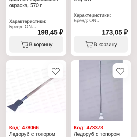
окраска, 570 г
Характеристики:
Бренд: ON
Характеристики:
Артикул: 24-03-014
Бренд: ON
Тип товара: Ледоруб
198,45 ₽
173,05 ₽
Артикул: 24-03-019
Вариация: с топором
Тип товара: Ледоруб
Модель: Б-2
Вариация: с топором
В корзину
В корзину
Тулейка: 30 мм
Модель: Б-2
Длина: 240 мм
Тулейка: 30 мм
Ширина: 115 мм
Длина: 200 мм
Ручка на черенке: нет
Ширина: 110 мм
Материал рабочей
Ручка на черенке: нет
части: металл
Материал рабочей
Цвет: порошковое
части: металл
окрашивание
Цвет: цветное,
Вес: 570 г
порошковое
окрашивание
Вес: 570 г
Код:
478066
Код:
473373
Ледоруб с топором
Ледоруб с топором