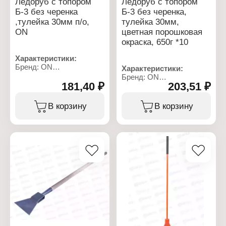
Ледоруб с топором
Ледоруб с топором
Б-3 без черенка
Б-3 без черенка,
,тулейка 30мм п/о,
тулейка 30мм,
ON
цветная порошковая
окраска, 650г *10
Характеристики:
Бренд: ON
Характеристики:
Артикул: 24-03-015
Бренд: ON
Тип товара: Ледоруб
181,40 ₽
203,51 ₽
Артикул: 24-03-020
Вариация: с топором
Тип товара: Ледоруб
Модель: Б-3
Вариация: с топором
В корзину
В корзину
Тулейка: 30 мм
Модель: Б-3
Длина: 260 мм
Тулейка: 30 мм
Ширина: 145 мм
Длина: 200 мм
Ручка на черенке: нет
Ручка на черенке: нет
Материал рабочей
Материал рабочей
части: металл
части: металл
Цвет: порошковое
Цвет: цветное,
окрашивание
порошковое
Вес: 650 г
окрашивание
Вес: 650 г