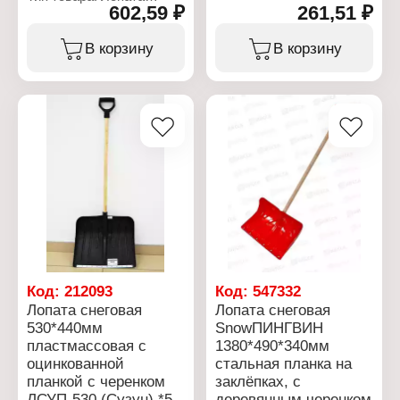
Модель: "Крепыш-№2"
602,59 ₽
261,51 ₽
Назначение: снеговая
Наличие черенка: без
Модель: "Крепыш-№2"
черенка
Наличие черенка: с
В корзину
В корзину
Материал ковша:
стеклокомпозитным
пластик
черенком и V-ручкой
Конструкция: с
Материал ковша:
оцинкованной планкой
пластик
Размер: 465х340 мм
Конструкция: с
Диаметр тулейки: 32 мм
оцинкованной планкой
Особенность: цветная
Размер: 465х340 мм
Особенность: цветная
Код:
212093
Код:
547332
Лопата снеговая
Лопата снеговая
530*440мм
SnowПИНГВИН
пластмассовая с
1380*490*340мм
оцинкованной
стальная планка на
планкой с черенком
заклёпках, с
ЛСУП-530 (Сузун) *5
деревянным черенком