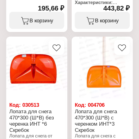
Характеристики:
низким температурам и
195,66 ₽
443,82 ₽
Производитель:
достаточно прочен,
СИБИРСКИЙ
чтобы отбрасывать даже
ПРОИЗВОДИТЕЛЬ
В корзину
В корзину
влажный снег. К
Тип товара: Лопата
приспособлению
Назначение: для снега
подходит черенок
Габаритные размеры:
любого размера и из
420х420 мм
различного материала,
Конструкция: с
металлической кромкой
Характеристики:
Крепление: без
Тип товара: Лопата
крепления
Назначение: для снега
Комплектация: с
Размер: 420х420 мм
деревянным черенком 2
Комплектация: без
сорта
черенка
Материал: пластик
Габаритные размеры:
420х420х120 мм
Код:
030513
Код:
004706
Лопата для снега
Лопата для снега
470*300 (Ш*В) без
470*300 (Ш*В) с
черенка ИНТ *6
черенком ИНТ*3
Скребок
Скребок
Лопата для снега от
Лопата для снега с