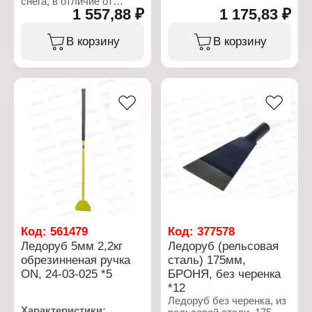
снега, в отличие от
Артикул: ЗИ-00054
1 557,88 ₽
1 175,83 ₽
традиционной зимней
Тип товара: Скрепер
лопаты, предназначен
Вариация: движок для
для более быстрой
В корзину
В корзину
снега
очистки больших
Размер: 750х410 мм
территорий. Движок
Толщина металла: 1,5 мм
сделан из фанеры с
Материал: алюминий
удобной металлической
ручкой.
Характеристики:
Тип товара: Скрепер
Вариация: движок для
снега
Название: "Бульдозер"
Конструкция: с ручкой
Материал: фанера,
металл
Размер: 410х800 мм
Особенность: ручка и
Код:
561479
Код:
377578
болты отдельно
Ледоруб 5мм 2,2кг
Ледоруб (рельсовая
обрезинненая ручка
сталь) 175мм,
ON, 24-03-025 *5
БРОНЯ, без черенка
*12
Ледоруб без черенка, из
Характеристики: