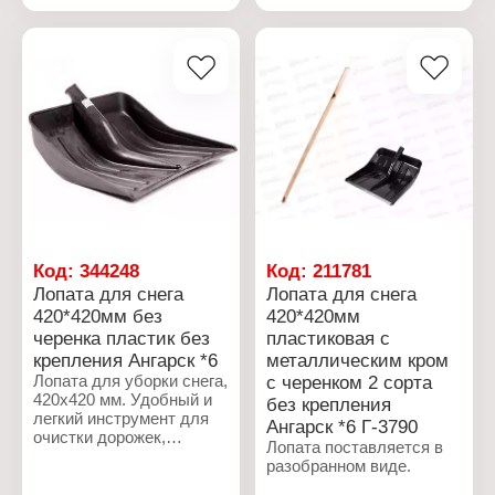
алюминиевой планкой
Цвет: цветная
Размер: 410х400 мм
Материал:
Цвет: цветная
морозостойкий пластик
Материал: пластик
Диаметр для ручки/
Диаметр для ручки/
черенка: 32 мм
черенка: 32 мм
Код:
344248
Код:
211781
Лопата для снега
Лопата для снега
420*420мм без
420*420мм
черенка пластик без
пластиковая с
крепления Ангарск *6
металлическим кром
Лопата для уборки снега,
с черенком 2 сорта
420х420 мм. Удобный и
без крепления
легкий инструмент для
Ангарск *6 Г-3790
очистки дорожек,
Лопата поставляется в
тротуаров, отмосток и
разобранном виде.
другой территории.
Пластик устойчив к