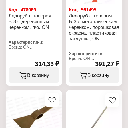
Код:
478069
Код:
561495
Ледоруб с топором
Ледоруб с топором
Б-3 с деревянным
Б-3 с металлическим
черенком, п/о, ON
черенком, порошковая
окраска, пластиковая
заглушка, ON
Характеристики:
Бренд: ON
Артикул: 24-03-018
Характеристики:
Тип товара: Ледоруб
Бренд: ON
Вариация: с топором
314,33 ₽
391,27 ₽
Артикул: 24-03-022
Модель: Б-3
Тип товара: Ледоруб
Длина: 1400 мм
Вариация: с топором
В корзину
В корзину
Ширина: 145 мм
Модель: Б-3
Ручка на черенке: нет
Вид черенка:
Материал рабочей
металлический черенок
части: металл
с пластиковой заглушкой
Материал рукояти:
Вид окраски: порошковая
дерево
окраска
Цвет: порошковое
Ширина: 140 мм
окрашивание
Материал рабочей
Вес: 1,2 кг
части: металл
Вес: 1,7 кг