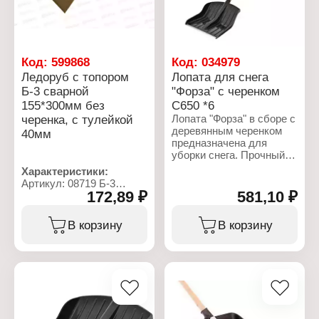
Код:
599868
Код:
034979
Ледоруб с топором
Лопата для снега
Б-3 сварной
"Форза" с черенком
155*300мм без
С650 *6
черенка, с тулейкой
Лопата "Форза" в сборе с
деревянным черенком
40мм
предназначена для
уборки снега. Прочный
пластик устойчив к
Характеристики:
интенсивным
Артикул: 08719 Б-3
механическим
172,89 ₽
581,10 ₽
Тип товара: Ледоруб
воздействиям и низким
Вариация: с топором
температурам. Угол
Модель: Б-3
В корзину
В корзину
наклона ковша лопаты
Конструкция: сварной
спроектирован с
Размер: 155х300 мм
расчётом на
Комплектация: без
максимальное удобство
черенка
при работе. Ребра
Диаметр тулейки: 40 мм
жёсткости и бортики на
ковше позволяют
собирать и удерживать