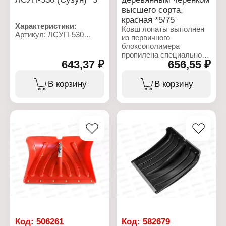
высшего сорта,
красная *5/75
Характеристики:
Ковш лопаты выполнен
Артикул: ЛСУП-530
из первичного
Тип товара: Лопата
блоксополимера
Назначение: снеговая
пропилена специальной
Наличие черенка: с
643,37 ₽
656,55 ₽
марки с рёбрами
черенком
жесткости, что
Материал ковша:
позволило добиться
В корзину
В корзину
полиэтилен
прочности и
Конструкция: с
износостойкости
оцинкованной планкой
изделия. Используемый
Размер: 530х440 мм
суперконцентрат
"Красный" придаёт
приятный внешний вид
лопате. Кромка лопаты
защищена специальной
стальной профильной
планкой, приклёпанной
стальными заклёпками,
покрытыми никелем.
Высокая прочность
лопаты и наличие
крепкой и надёжно
прикреплённой планки
Код:
506261
Код:
582679