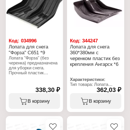
большое количество
снега, а оцинкованная
полоса надёжно
защищает
пластмассовые края
лопаты.
Характеристики:
Код:
034996
Код:
344247
Бренд: Martika
Лопата для снега
Лопата для снега
Артикул: С650
Тип товара: Лопата
"Форза" С651 *9
360*380мм с
Название: "Форза"
Лопата "Форза" (без
черенком пластик без
Назначение: для снега
черенка) предназначена
крепления Ангарск *6
Размер: 1290x382x792
для уборки снега.
мм
Прочный пластик
Комплектация: с
устойчив к интенсивным
Характеристики:
черенком
механическим
Тип товара: Лопата
воздействиям и низким
338,30 ₽
362,03 ₽
Назначение: для уборки
температурам. Угол
снега
наклона ковша лопаты
Размер ковша: 360х380
В корзину
В корзину
спроектирован с
мм
расчётом на
Комплектация: с
максимальное удобство
деревянным черенком
при работе. Ребра
Материал рабочей
жёсткости и бортики на
части: пластик
ковше позволяют
Крепление: без