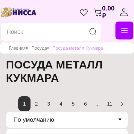
0.00
₽
Главная
Посуда
Посуда металл Кукмара
ПОСУДА МЕТАЛЛ
КУКМАРА
1
2
3
4
5
6
...
11
По умолчанию