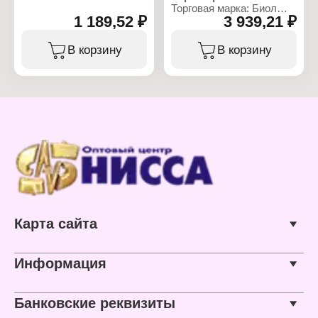
Торговая марка: Биол
Диаметр: 24 см
1 189,52 ₽
3 939,21 ₽
Артикул: Г401П
Комплектация: без
Тип товара: Гусятница
крышки
Комплектация: крышка
Тип ручки: со съёмной
В корзину
В корзину
сковорода-гриль
ручкой
Тип ручки: с литыми
Тип варочной
ручками
поверхности: для всех
Тип покрытия: с
типов плит, кроме
антипригарным
индукционных
покрытием
Подходит для мытья в
Тип варочной
посудомоечной машин:
поверхности: для всех
Нет
типов плит, кроме
Материал: чугун
индукционных
Тип дна: утолщенное дно
Материал: алюминий
Объем: 4 л
Карта сайта
Информация
Банковские реквизиты