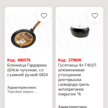
Код:
496576
Код:
379606
Блинница Гардарика
Гусятница 4л Г401П
d24см чугунная, со
алюминиевая
съемной ручкой 0824
утолщенное
дно+крышка
сковорода-гриль
Характеристики:
антиприганое
Торговая марка:
покрытие *6
Гардарика
Артикул: 824
Тип товара: Сковорода
Характеристики:
Вариация: Блинница