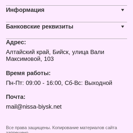
Использование в
посудомоечной машине:
Информация
да
Использование в
духовом шкафу: да
Банковские реквизиты
Тип варочной
поверхности: для всех
типов плит, включая
Адрес:
индукцию
Упаковка: картонный
Алтайский край, Бийск, улица Вали
рукав
Максимовой, 103
Вес: 1,3 кг
Время работы:
Пн-Пт: 09:00 - 16:00, Сб-Вс: Выходной
Почта:
mail@nissa-biysk.net
Все права защищены. Копирование материалов сайта
запрещено.