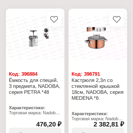
Код:
396884
Код:
396791
Ёмкость для специй,
Кастрюля 2,3л со
3 предмета, NADOBA,
стеклянной крышкой
серия PETRA *48
18см, NADOBA, серия
MEDENA *6
Характеристики:
Торговая марка: Nadoba
Характеристики:
Артикул: 741013
Торговая марка: Nadoba
Коллекция: "Petra"
476,20 ₽
2 382,81 ₽
Артикул: 726813
Тип товара: Емкость для
Коллекция: "Medena"
специй