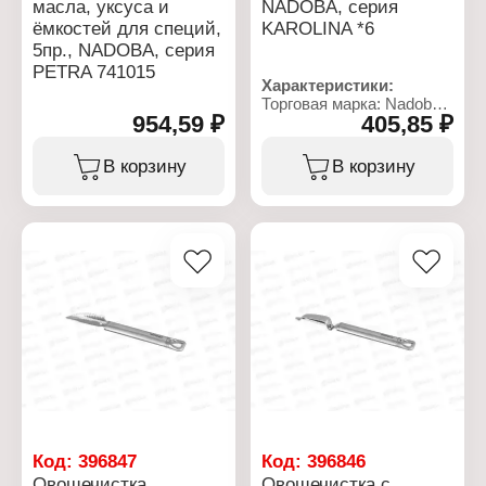
масла, уксуса и
NADOBA, серия
типов плит, включая
ёмкостей для специй,
KAROLINA *6
индукцию
Упаковка: картонная
5пр., NADOBA, серия
коробка с ручкой
PETRA 741015
Характеристики:
Торговая марка: Nadoba
954,59 ₽
405,85 ₽
Артикул: 721026
Коллекция: "Karolina"
Тип товара: Нож
В корзину
В корзину
Назначение: для пиццы
Длина: 19 см
Ширина рабочей части:
6,5 см
Материал: нержавеющая
сталь
Тип покрытия:
зеркальная полировка
Цвет: стальной
Использование в
посудомоечной машине:
да
Упаковка: пластиковый
подвес
Код:
396847
Код:
396846
Овощечистка
Овощечистка с