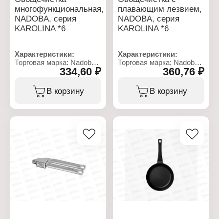
многофункциональная,
плавающим лезвием,
NADOBA, серия
NADOBA, серия
KAROLINA *6
KAROLINA *6
Характеристики:
Характеристики:
Торговая марка: Nadoba
Торговая марка: Nadoba
334,60 ₽
360,76 ₽
Артикул: 721029
Артикул: 721028
Коллекция: "Karolina"
Коллекция: "Karolina"
Тип товара:
Тип товара:
В корзину
В корзину
Овощечистка
Овощечистка
Назначение:
Вариация: с плавающим
многофункциональная
лезвием
Длина: 19 см
Длина: 20,5 см
Ширина рабочей части: 2
Ширина рабочей части: 2
см
см
Материал: нержавеющая
Материал: нержавеющая
сталь
сталь
Тип покрытия:
Тип покрытия:
зеркальная полировка
зеркальная полировка
Цвет: стальной
Цвет: стальной
Использование в
Использование в
посудомоечной машине:
посудомоечной машине:
да
да
Упаковка: пластиковый
Упаковка: пластиковый