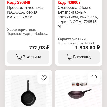
подвес
подвес
Код:
396849
Код:
409007
Пресс для чеснока,
Сковорода 24см с
NADOBA, серия
антипригарным
KAROLINA *6
покрытием, NADOBA,
серия NORA, 729518
*6
Характеристики:
Торговая марка: Nadoba
Артикул: 721033
Характеристики:
Коллекция: "Karolina"
Торговая марка: Nadoba
Тип товара: Пресс для
772,93 ₽
1 803,80 ₽
Артикул: 729518
чеснока
Коллекция: "Nora"
Длина: 18,5 см
Тип товара: Сковорода
В корзину
В корзину
Ширина рабочей части:
Диаметр изделия: 24 см
5х3 см
Диаметр дна: 17,5 см
Материал: нержавеющая
Толщина дна: 5,5 мм
сталь
Толщина стенок: 6 мм
Тип покрытия:
Высота: 5,5 см
зеркальная полировка
Материал: литой
Цвет: стальной
алюминий
Использование в
Тип покрытия: 4-слойное
посудомоечной машине:
антипригарное покрытие
да
ILAG Ultimate
Упаковка: пластиковый
Тип ручки:
подвес
ненагревающаяся ручка