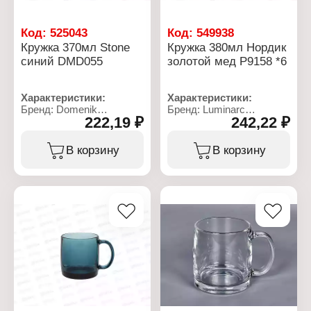
Код:
525043
Код:
549938
Кружка 370мл Stone
Кружка 380мл Нордик
синий DMD055
золотой мед Р9158 *6
Характеристики:
Характеристики:
Бренд: Domenik
Бренд: Luminarc
222,19 ₽
242,22 ₽
Артикул: DMD055
Артикул: Р9158
Коллекция: "Stone
Коллекция: "Nordic"
Turquose"
Тип товара: Кружка
В корзину
В корзину
Тип товара: Кружка
Цвет: Golden Honey
Цвет: синий
Дополнительно: можно
Материал: керамика
мыть в посудомоечной
Объем: 370 мл
машине
Материал: стекло
Объем: 380 мл