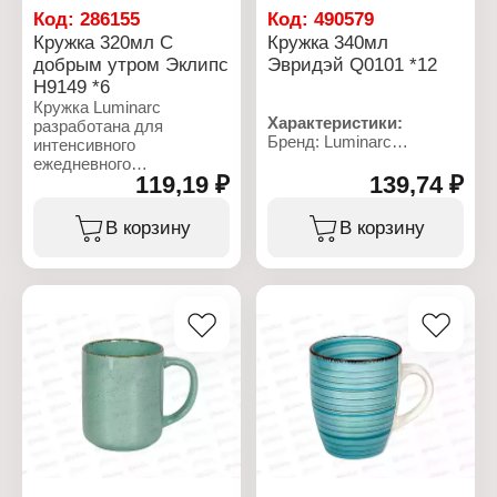
Код:
286155
Код:
490579
Кружка 320мл С
Кружка 340мл
добрым утром Эклипс
Эвридэй Q0101 *12
H9149 *6
Кружка Luminarc
Характеристики:
разработана для
Бренд: Luminarc
интенсивного
Артикул: Q0101
ежедневного
Коллекция: "Every Day"
119,19 ₽
139,74 ₽
использования. Не
Тип товара: Кружка
впитывает запахи и
Объем: 340 мл
абсолютно неприхотлива
В корзину
В корзину
Высота: 86 мм
в уходе, так как легко
Диаметр: 82 мм
очищается oт
Материал: ударопрочное
загрязнений.
стекло
Поверхность устойчива к
Использование в ПММ:
царапинам и мелким
да
механическим
Использование в СВЧ:
повреждениям.
да
Характеристики:
Артикул: Н9149
Бренд: Luminarc
Коллекция: "New Morning
Eclipse"
Тип товара: Кружка