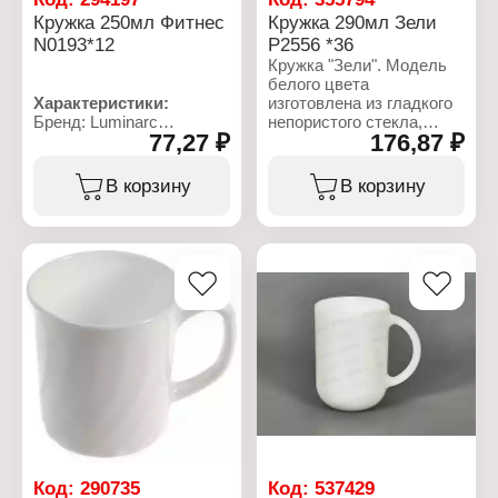
Цвет: дымчатый
Кружка 250мл Фитнес
Кружка 290мл Зели
Дополнительно: можно
N0193*12
P2556 *36
мыть в посудомоечной
Кружка "Зели". Модель
машине
белого цвета
Материал: стекло
Характеристики:
изготовлена из гладкого
Объем: 250 мл
Бренд: Luminarc
непористого стекла,
77,27 ₽
176,87 ₽
Артикул: N0193
исключающего
Коллекция: "Fitness"
проникновение бактерий.
Тип товара: Кружка
Процедура упрочнения
В корзину
В корзину
Цвет: прозрачная
стекла при производстве
Дополнительно: можно
повышает его стойкость
мыть в посудомоечной
к повреждениям. Кружку
машине
можно использовать в
Материал: стекло
микроволновках,
Объем: 250 мл
посудомоечных
машинах,
холодильниках.
Характеристики:
Бренд: Luminarc
Артикул: Р2556
Коллекция: "Zelie"
Тип товара: Кружка
Дополнительно: можно
мыть в посудомоечной
Код:
290735
Код:
537429