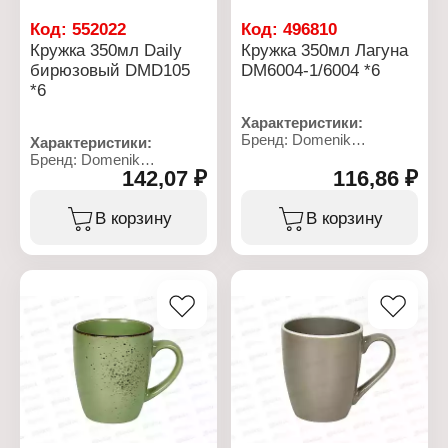
Дополнительно: можно
мыть в посудомоечной
Код:
552022
Код:
496810
машине
Кружка 350мл Daily
Кружка 350мл Лагуна
Материал: стекло
бирюзовый DMD105
DM6004-1/6004 *6
Цвет: дымчатый
*6
Объем: 320 мл
Характеристики:
Бренд: Domenik
Характеристики:
Артикул: DM6004
Бренд: Domenik
Коллекция: "Laguna"
142,07 ₽
116,86 ₽
Артикул: DMD105
Тип товара: Кружка
Коллекция: "Daily"
Высота: 10,3 см
Тип товара: Кружка
В корзину
В корзину
Материал: керамика
Высота: 13 см
Объем: 350 мл
Дополнительно: можно
мыть в посудомоечной
машине
Материал: керамика
Объем: 350 мл