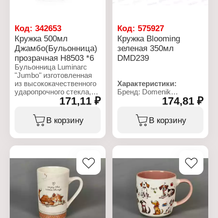
Код:
342653
Код:
575927
Кружка 500мл
Кружка Blooming
Джамбо(Бульонница)
зеленая 350мл
прозрачная H8503 *6
DMD239
Бульонница Luminarc
"Jumbo" изготовленная
из высококачественного
Характеристики:
ударопрочного стекла,
Бренд: Domenik
171,11 ₽
174,81 ₽
оснащена эргономичной
Артикул: DMD239
ручкой. Изделие
Коллекция: "Blooming"
дополнит коллекцию
Тип товара: Кружка
В корзину
В корзину
кухонной посуды и будет
Цвет: зеленый
служить долгие годы.
Высота: 10,5 см
Можно мыть в
Дополнительно: можно
посудомоечной машине
мыть в посудомоечной
и использовать в
машине
микроволновой печи.
Материал: керамика
Объем - 500 мл.
Объем: 350 мл
Характеристики:
Бренд: Luminarc
Артикул: H8503
Коллекция: "Jumbo"