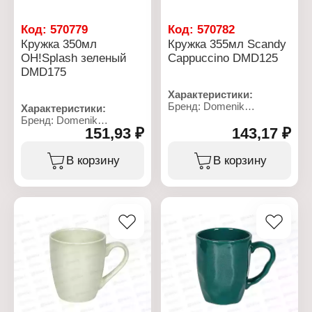
Код:
570779
Код:
570782
Кружка 350мл
Кружка 355мл Scandy
ОН!Splash зеленый
Cappuccino DMD125
DMD175
Характеристики:
Бренд: Domenik
Характеристики:
Артикул: DMD125
Бренд: Domenik
Коллекция: "Scandy"
151,93 ₽
143,17 ₽
Артикул: DMD175
Тип товара: Кружка
Коллекция: "Oh!splash"
Цвет: cappuccino
Тип товара: Кружка
В корзину
В корзину
Размер: 10,5х8,4 см
Цвет: зеленый
Дополнительно: можно
Размер: 10,5х9 см
мыть в посудомоечной
Дополнительно: можно
машине
мыть в посудомоечной
Материал: керамика
машине
Объем: 355 мл
Материал: керамика
Объем: 350 мл