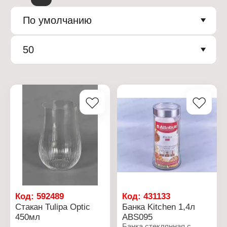
По умолчанию
50
Код:
592489
Код:
431133
Cтакан Tulipa Optic
Банка Kitchen 1,4л
450мл
ABS095
Банка стеклянная с