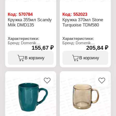
Код:
570784
Код:
552023
Кружка 355мл Scandy
Кружка 370мл Stone
Milk DMD135
Turquoise TDM580
Характеристики:
Характеристики:
Бренд: Domenik
Бренд: Domenik
155,67 ₽
205,84 ₽
Артикул: DMD135
Артикул: TDM580
Коллекция: "Scandy"
Коллекция: "Stone
Тип товара: Кружка
Turquose"
В корзину
В корзину
Цвет: Milk
Тип товара: Кружка
Размер: 10,5х8,4 см
Цвет: бирюзовый
Дополнительно: можно
Материал: керамика
мыть в посудомоечной
Объем: 370 мл
машине
Материал: керамика
Объем: 355 мл