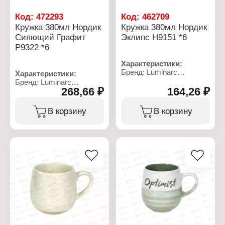
Характеристики:
Код:
472293
Код:
462709
Бренд: Luminarc
Кружка 380мл Нордик
Кружка 380мл Нордик
Артикул: Q0376
Сияющий Графит
Эклипс Н9151 *6
Коллекция: "Nordic"
P9322 *6
Тип товара: Кружка
Цвет: London Topaz
Характеристики:
Дополнительно: можно
Бренд: Luminarc
мыть в посудомоечной
Характеристики:
Артикул: Н9151
машине, использовать в
Бренд: Luminarc
Коллекция: "Nordic
268,66 ₽
164,26 ₽
СВЧ
Артикул: P9322
Eclipse"
Материал: ударопрочное
Коллекция: "Nordic"
Тип товара: Кружка
стекло
Тип товара: Кружка
В корзину
В корзину
Дополнительно: можно
Объем: 380 мл
Цвет: Shiny Graphite
мыть в посудомоечной
Дополнительно: можно
машине
мыть в посудомоечной
Материал: стекло
машине
Объем: 380 мл
Материал: стекло
Объем: 380 мл