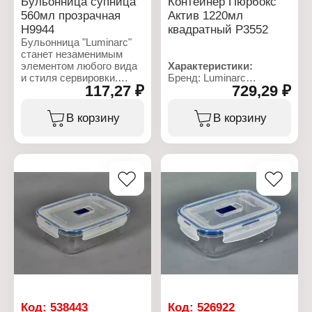
Бульонница супница
Контейнер Пюрбокс
560мл прозрачная
Актив 1220мл
H9944
квадратный P3552
Бульонница "Luminarc"
станет незаменимым
элементом любого вида
Характеристики:
и стиля сервировки.
Бренд: Luminarc
117,27 ₽
729,29 ₽
Предназначена для
Артикул: P3552
подачи горячих супов
Коллекция: "Pure Box"
или бульонов.
Тип товара: Контейнер
В корзину
В корзину
Выполнена из
Особенность: крышка с
ударопрочного стекла,
клапаном для выпуска
устойчивого к резким
пара
перепадам температуры.
Размер: 18х18 см
Можно мыть в
Форма: квадратный
посудомоечной машине
Дополнительно: можно
и использовать в СВЧ.
мыть в посудомоечной
машине, использовать в
Характеристики:
СВЧ
Бренд: Luminarc
Материал: ударопрочное
Артикул: H9944
стекло
Коллекция: "Transparent"
Объем: 1,22 л
Тип товара: Бульонница
Вариация: супница
Диаметр: 13 см
Дополнительно: можно
Код:
538443
Код:
526922