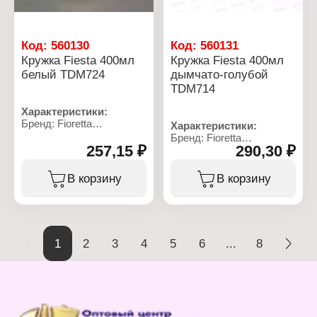
Код:
560130
Код:
560131
Кружка Fiesta 400мл
Кружка Fiesta 400мл
белый TDM724
дымчато-голубой
TDM714
Характеристики:
Бренд: Fioretta
Характеристики:
Артикул: TDM724
Бренд: Fioretta
Коллекция: "Fiesta"
257,15 ₽
290,30 ₽
Артикул: TDM714
Тип товара: Кружка
Коллекция: "Fiesta"
Цвет: белый
Тип товара: Кружка
В корзину
В корзину
Высота: 9,5 см
Цвет: дымчато-голубой
Материал: фарфор
Высота: 9,5 см
Объем: 400 мл
Материал: фарфор
Объем: 400 мл
1
2
3
4
5
6
...
8