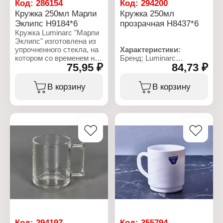
Код:
286154
Код:
294200
Кружка 250мл Марли
Кружка 250мл
Эклипс H9184*6
прозрачная H8437*6
Кружка Luminarc "Марли
Эклипс" изготовлена из
упрочненного стекла, на
Характеристики:
котором со временем не
Бренд: Luminarc
75,95 ₽
84,73 ₽
появляются
Артикул: H8437
микротрещины,
Тип товара: Кружка
способствующие
Цвет: прозрачная
В корзину
В корзину
распространению
Дополнительно: можно
бактерий. Подходит для
мыть в посудомоечной
использования в
машине
микроволновке, для
Материал: стекло
мытья в посудомоечной
Объем: 250 мл
машине. Выдерживает
значительные перепады
температуры: от -40 до
+300.
Характеристики:
Бренд: Luminarc
Артикул: H9184
Коллекция: "Marly
Eclipse"
Тип товара: Кружка
Код:
294197
Код:
355794