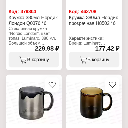
Код:
379804
Код:
462708
Кружка 380мл Нордик
Кружка 380мл Нордик
Лондон Q0376 *6
прозрачная Н8502 *6
Стеклянная кружка
"Nordic London", цвет
топаз, Luminarc, 380 мл.
Характеристики:
Большой объем,
Бренд: Luminarc
229,98 ₽
177,42 ₽
толстые стенки, тяжелое
Артикул: H8502
толстое дно
Коллекция: "Nordic"
способствуют лучшему
Тип товара: Кружка
В корзину
В корзину
удержанию
Дополнительно: можно
температуры. Горячие
мыть в посудомоечной
напитки дольше будут
машине
оставаться горячими,
Материал: стекло
холодные - холодными.
Объем: 380 мл
Закаленное стекло -
очень прочный и
долговечный материал.
Можно мыть в
посудомоечной машине
и использовать в СВЧ,
но для продления срока
службы рекомендуется
ручная мойка.