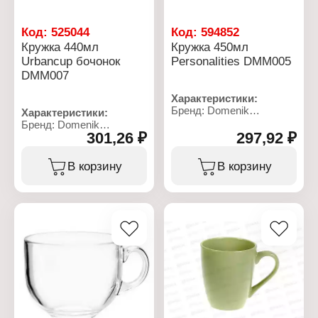
Код:
525044
Код:
594852
Кружка 440мл
Кружка 450мл
Urbancup бочонок
Personalities DMM005
DMM007
Характеристики:
Бренд: Domenik
Характеристики:
Артикул: DMM005
Бренд: Domenik
Коллекция:
301,26 ₽
297,92 ₽
Артикул: DMM007
"Rersonalities"
Коллекция: "Urbancup"
Тип товара: Кружка
Тип товара: Кружка
В корзину
В корзину
Дизайн: в ассортименте
Цвет: в ассортименте
Диаметр: 10,5 см
Дополнительно: можно
Высота: 8,5 см
мыть в посудомоечной
Материал: керамика
машине
Объем: 450 мл
Материал: керамика
Объем: 440 мл