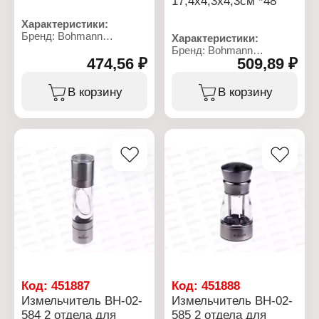
17,4х4,3х4,3см *48
Характеристики:
Бренд: Bohmann
Характеристики:
Артикул: ВН-02-573
Бренд: Bohmann
Тип товара: Емкость для
474,56 ₽
509,89 ₽
Артикул: ВН-02-583
масел и специй
Тип товара:
Цвет: черный
Измельчитель для
В корзину
В корзину
Материал: пластик
специй
Объем: 200 мл
Вид: ручной
Вариация: двойной
Размер: 17х4 см
Материал: пластик
Объем: 2х15 мл
Код:
451887
Код:
451888
Измельчитель ВН-02-
Измельчитель ВН-02-
584 2 отдела для
585 2 отдела для