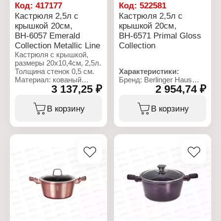
Код:
417177
Код:
522581
Кастрюля 2,5л с
Кастрюля 2,5л с
крышкой 20см,
крышкой 20см,
ВН-6057 Emerald
ВН-6571 Primal Gloss
Collection Metallic Line
Collection
Кастрюля с крышкой,
размеры 20x10,4см, 2,5л.
Толщина стенок 0,5 см.
Характеристики:
Материал: кованый
Бренд: Berlinger Haus
3 137,25 ₽
2 954,74 ₽
алюминий, толщина
Артикул: ВН-6571
стенок 0,5 см. 3 слоя
Коллекция: "Primal
мраморного покрытия,
Gloss"
В корзину
В корзину
эргономичная ручка "soft
Тип товара: Кастрюля
touch", индукционное
Диаметр: 20 см
дно. цвет: Emerald.
Толщина стенок: 0,5 мм
Комплектация: с
Характеристики:
крышкой
Бренд: Berlinger Haus
Тип покрытия:
Артикул: ВН-6057
антипригарное покрытие
Коллекция: "Emerald
Материал: кованый
Collection Metallic Line"
алюминий
Тип товара: Кастрюля
Объем: 2,5 л
Диаметр: 20 см
Высота: 10,4 см
Толщина стенок: 0,5 мм