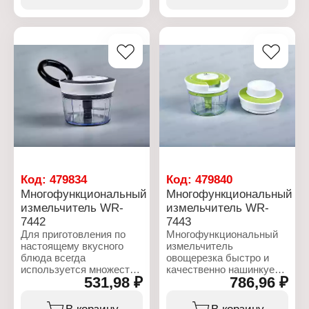
Тип покрытия:
продуктов
антипригарное покрытие
Особенность: складной
Тип варочной
Размер: 13,5х4,5 см
поверхности: для всех
Форма: квадратный
типов плит
Использование в
Использование в
посудомоечной машине:
посудомоечной машине:
да
нет
Материал: силикон
Материал: чугун
Объем: 1 л
Код:
479834
Код:
479840
Многофункциональный
Многофункциональный
измельчитель WR-
измельчитель WR-
7442
7443
Для приготовления по
Многофункциональный
настоящему вкусного
измельчитель
блюда всегда
овощерезка быстро и
используется множество
качественно нашинкует
531,98 ₽
786,96 ₽
различных
овощи и фрукты
приспособлений.
разнообразными
Измельчитель кухонный
способами!
В корзину
В корзину