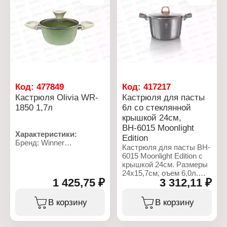
Тип покрытия:
Тип покрытия:
антипригарное покрытие
антипригарное покрытие
Тип варочной
Тип варочной
поверхности: для всех
поверхности: для всех
типов плит
типов плит
Использование в
Использование в
посудомоечной машине:
посудомоечной машине:
да
да
Материал: кованый
Материал: кованый
алюминий
алюминий
Код:
477849
Код:
417217
Объем: 1,7 л
Объем: 2,4 л
Кастрюля Olivia WR-
Кастрюля для пасты
1850 1,7л
6л со стеклянной
крышкой 24см,
ВН-6015 Moonlight
Характеристики:
Edition
Бренд: Winner
Кастрюля для пасты BH-
Артикул: WR-1850
6015 Moonlight Edition с
Коллекция: "Olivia"
крышкой 24см. Размеры
Тип товара: Кастрюля
24x15,7см, оъем 6,0л.
Диаметр: 18 см
1 425,75 ₽
3 312,11 ₽
Материал: кованый
Высота: 8 см
алюминий. 3-хслойное
Толщина стенок: 2,5 мм
антипригарное титановое
В корзину
В корзину
Толщина дна: 3 мм
покрытие.Эргономичная
Комплектация: с
ручка Soft-touch. Т-
крышкой
образная стеклянная