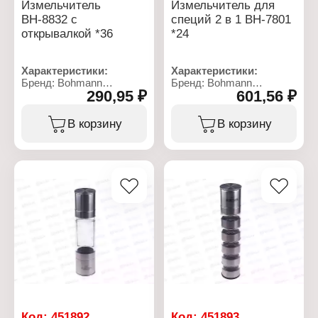
Измельчитель
Измельчитель для
ВН-8832 с
специй 2 в 1 ВН-7801
открывалкой *36
*24
Характеристики:
Характеристики:
Бренд: Bohmann
Бренд: Bohmann
290,95 ₽
601,56 ₽
Артикул: ВН-8832
Артикул: ВН-7801
Тип товара:
Тип товара:
Измельчитель для
Измельчитель для
В корзину
В корзину
специй
специй
Особенность: с
Вариация: двойной
открывалкой
Размер: 6,6х18,8 см
Высота: 16,5 см
Материал: металл,
Диаметр: 4,3 см
стекло
Материал: нержавеющая
сталь, пластик
Код:
451892
Код:
451893