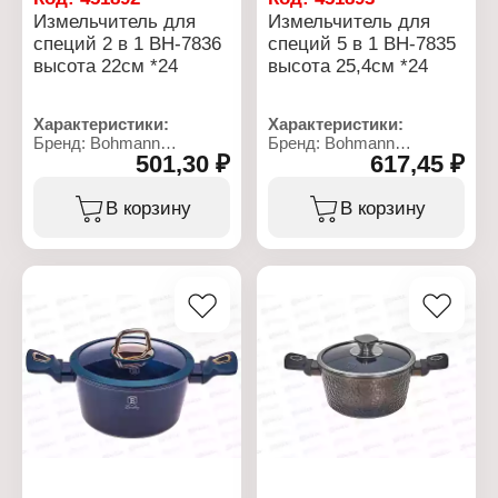
Измельчитель для
Измельчитель для
специй 2 в 1 ВН-7836
специй 5 в 1 ВН-7835
высота 22см *24
высота 25,4см *24
Характеристики:
Характеристики:
Бренд: Bohmann
Бренд: Bohmann
501,30 ₽
617,45 ₽
Артикул: ВН-7836
Артикул: ВН-7835
Тип товара:
Тип товара:
Измельчитель для
Измельчитель для
В корзину
В корзину
специй
специй
Вариация: двойной
Особенность: 5 в 1
Размер: 5,8х22 см
Размер: 25,4х5,2 см
Материал: металл,
Материал: нержавеющая
стекло
сталь, акрил