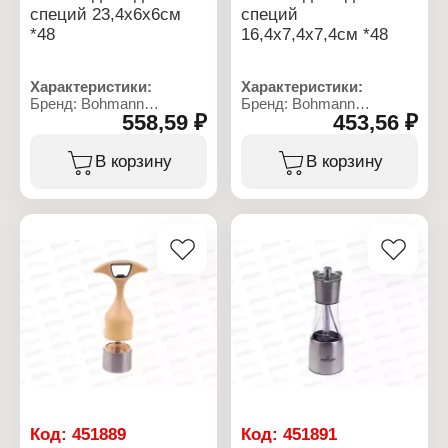
специй 23,4х6х6см
специй
*48
16,4х7,4х7,4см *48
Характеристики:
Характеристики:
Бренд: Bohmann
Бренд: Bohmann
558,59 ₽
453,56 ₽
Артикул: ВН-02-584
Артикул: ВН-02-585
Тип товара:
Тип товара:
Измельчитель для
Измельчитель для
В корзину
В корзину
специй
специй
Вариация: двойной
Вариация: двойной
Размер: 23х6 см
Размер: 16х7 см
Материал: пластик
Материал: пластик
Объем: 2х50 мл
Объем: 2х50 мл
Код:
451889
Код:
451891