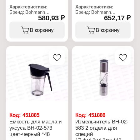
Характеристики:
Характеристики:
Бренд: Bohmann
Бренд: Bohmann
580,93 ₽
652,17 ₽
Артикул: ВН-02-571
Артикул: ВН-02-572
Тип товара: Емкость для
Тип товара: Емкость для
масел и специй
масел и специй
В корзину
В корзину
Количество отсеков: 2
Вариация: с
отсека
распылителем
Цвет: сирень
Количество отсеков: 2
Материал: пластик
отсека
Объем: 2 х 95 мл
Цвет: черный
Материал: пластик
Объем: 2х95 мл
Код:
451885
Код:
451886
Емкость для масла и
Измельчитель ВН-02-
уксуса ВН-02-573
583 2 отдела для
цвет-черный *48
специй