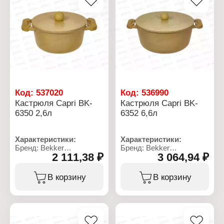
антипригарное титановое
крышкой
покрытие
Тип покрытия: с
Тип варочной
мраморным
поверхности: для всех
антипригарным
типов плит
покрытием
Использование в
Тип варочной
посудомоечной машине:
поверхности: для всех
да
типов плит
Материал: кованый
Материал: кованый
алюминий
алюминий
Объем: 6,1 л
Объем: 8 л
Код:
537020
Код:
536990
Кастрюля Capri BK-
Кастрюля Capri BK-
6350 2,6л
6352 6,6л
Характеристики:
Характеристики:
Бренд: Bekker
Бренд: Bekker
2 111,38 ₽
3 064,94 ₽
Артикул: ВК-6350
Артикул: ВК-6352
Коллекция: "Capri"
Коллекция: "Capri"
Тип товара: Кастрюля
Тип товара: Кастрюля
В корзину
В корзину
Диаметр: 20 см
Диаметр: 28 см
Высота: 10 см
Высота: 13 см
Толщина дна: 4 мм
Толщина дна: 4 мм
Толщина стенок: 1,7 мм
Толщина стенок: 1,7 мм
Комплектация: с
Комплектация: с