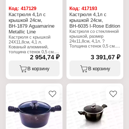
сталь
сталь
Объем: 3 л
Объем: 3 л
Код:
417129
Код:
417193
Кастрюля 4,1л с
Кастрюля 4,1л с
крышкой 24см,
крышкой 24см,
ВН-1879 Aguamarine
ВН-6035 I-Rose Edition
Metallic Line
Кастрюля со стеклянной
крышкой, размер
Кастрюля с крышкой
24x11,8см, 4,1л. ?
24X11,8см, 4,1 л.
Толщина стенок 0,5 см.
Кованый алюминий,
Материал: кованый
толщина стенок 0,5 см. 3
алюминий. 3-хслойное с
2 954,74 ₽
3 391,67 ₽
слоя мраморно-
мраморным
гранитного покрытия,
антипригарным
эргономичная ручка "soft
В корзину
В корзину
покрытием.
touch". Индукционное
Эргономичная ручка Soft-
дно. Цвет: аквамарин.
touch. Т-образная
стеклянная крышка с
Характеристики:
ручкой из нержавеющей
Бренд: Berlinger Haus
стали 18/10 с/с.
Артикул: ВН-1879
Подходит для всех
Коллекция: "Aguamarine
типов варочных панелей,
Metallic Line"
включая индукционную.
Тип товара: Кастрюля
Цвет: розовый.
Диаметр: 24 см
Высота: 11,8 см
Характеристики:
Толщина стенок: 0,5 см