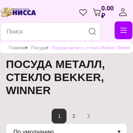
0.00
₽
Главная
Посуда
Посуда металл, стекло Bekker, Winner
ПОСУДА МЕТАЛЛ,
СТЕКЛО BEKKER,
WINNER
1
2
По умолчанию