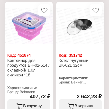
Тип крышки:
Размер: 26х19х7 см
герметичная, боковые
Форма: прямоугольный
фиксаторы
Использование в
Использование в
посудомоечной машине:
микроволновой печи: Да
да
Использование в
Материал: силикон
посудомоечной машине:
Объем: 900 мл + 660 мл
да
Использование в
духовом шкафу: да
Использование в
морозильной камере: да
Материал: жаропрочное
Код:
451874
Код:
351742
стекло
Контейнер для
Котел чугунный
Объем: 950 мл
продуктов ВН-02-514 /
ВК-621 32см
складной/ 1,0л
силикон *18
Характеристики:
Бренд: Bekker
Артикул: ВК-621
Характеристики:
Тип товара: Котел
Бренд: Bohmann
Диаметр: 32 см
407,72 ₽
2 642,23 ₽
Артикул: ВН-02-514
Комплектация: с
Тип товара: Контейнер
крышкой, воронкой-
пищевой
В корзину
В корзину
дозатором
Назначение: для