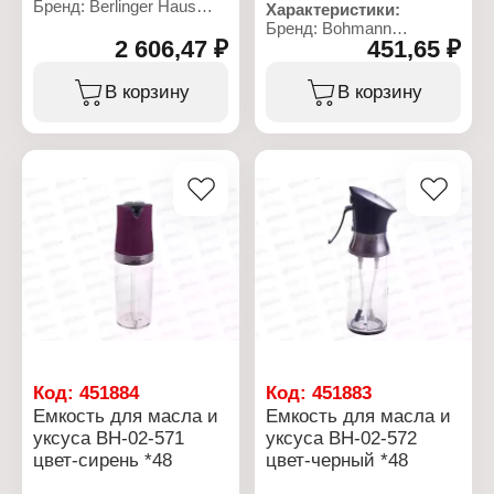
Бренд: Berlinger Haus
Характеристики:
Артикул: ВН-6166
Бренд: Bohmann
Коллекция: "Burgundy
2 606,47 ₽
451,65 ₽
Артикул: ВН-02-570
Metallic Line"
Тип товара: Емкость для
Тип товара: Сковорода
масел и специй
В корзину
В корзину
Вид: вок
Цвет: зеленый
Диаметр: 30 см
Материал: пластик
Высота: 4,5 см
Объем: 300 мл (260+40)
Толщина стенок: 5 мм
Тип покрытия:
антипригарное,
мраморное покрытие
Тип варочной
поверхности: для всех
типов плит
Материал: кованый
алюминий
Код:
451884
Код:
451883
Емкость для масла и
Емкость для масла и
уксуса ВН-02-571
уксуса ВН-02-572
цвет-сирень *48
цвет-черный *48