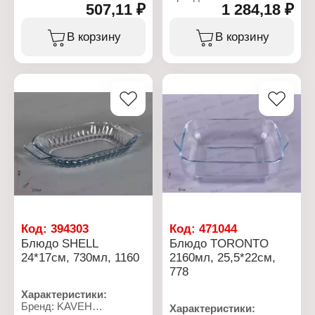
Серия: PRIMEX
507,11 ₽
1 284,18 ₽
Артикул: 692101W
Тип товара: Блюдо
Серия: PRIMEX
Форма: прямоугольное
Тип товара: Блюдо
В корзину
В корзину
Размер: 35х24х7 см
Вариация: набор
Объем: 2500 мл
Количество: 3 шт
Цвет: прозрачный
Состав набора: 2500 мл -
Декор: без рисунка
1 шт, 2000 мл - 1 шт, 1500
Материал: стекло
мл - 1 шт
Упаковка: в коробке
Цвет: прозрачный
Декор: без рисунка
Материал: стекло
Упаковка: в коробке
Габаритные размеры:
350х240х100 мм
Код:
394303
Код:
471044
Блюдо SHELL
Блюдо TORONTO
24*17см, 730мл, 1160
2160мл, 25,5*22см,
778
Характеристики:
Бренд: KAVEH
Характеристики: