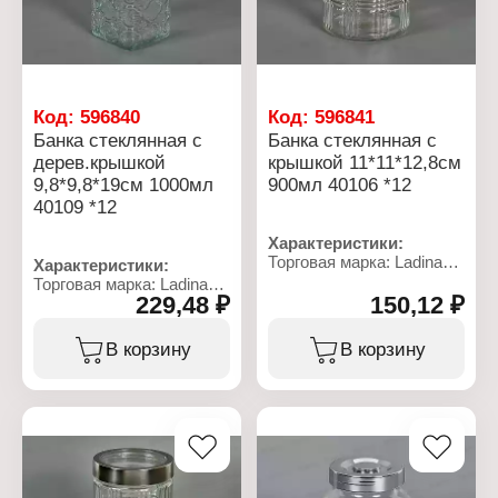
уплотнителем
уплотнителем
Код:
596840
Код:
596841
Банка стеклянная с
Банка стеклянная с
дерев.крышкой
крышкой 11*11*12,8см
9,8*9,8*19см 1000мл
900мл 40106 *12
40109 *12
Характеристики:
Торговая марка: Ladina
Характеристики:
Артикул: 40106
Торговая марка: Ladina
Тип товара: Банка
229,48 ₽
150,12 ₽
Артикул: 40109
Материал банки: стекло
Тип товара: Банка
Комплектация: с
Материал банки: стекло
В корзину
В корзину
крышкой
Комплектация: с
Объем: 900 мл
деревянной крышкой
Размер: 11х11х12,8 см
Объем: 1000 мл
Цвет: прозрачный
Размер: 9,8х9,8х19 см
Материал крышки:
Цвет: прозрачный
пластик, металл
Декор: с рельефным
Вид крышки: винтовая
узором
крышка
Вид крышки: