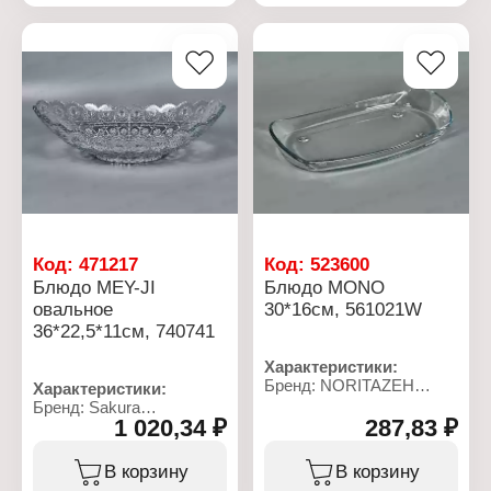
Цвет: прозрачный
Количество: 2 шт
Материал: стекло
Материал: стекло
Упаковка: в коробке
Упаковка: в коробке
Габаритные размеры:
Объем: 250 мл
310х310х100 мм
Размер предмета:
28х16х2,9 см
Размер упаковки:
29х5,5х16,5 см
Код:
471217
Код:
523600
Блюдо MEY-JI
Блюдо MONO
овальное
30*16см, 561021W
36*22,5*11см, 740741
Характеристики:
Бренд: NORITAZEH
Характеристики:
Артикул: 561021W
Бренд: Sakura
Серия: MONO
1 020,34 ₽
287,83 ₽
Артикул/Модель:
Тип товара: Блюдо
740741W
Форма: прямоугольное
Серия: Mey-ji
В корзину
В корзину
Габаритные размеры:
Тип товара: Блюдо