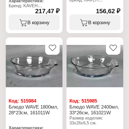
Характеристики:
Артикул: 1183
Бренд: KAVEH
Серия: VETRO
217,47 ₽
156,62 ₽
Артикул: 1195
Тип товара: Блюдо
Серия: VENICE
Форма: прямоугольное
Тип товара: Блюдо
В корзину
В корзину
Размер: 29х18х2 см
Форма: круглое
Цвет: прозрачный
Комплектация: с
Декор: рельефный узор
крышкой
Материал: стекло
Диаметр: 14 см
Упаковка: в коробке
Высота: 10 см
Использование в СВЧ:
Цвет: прозрачный
да
Декор: рельефный узор
Использование в ПММ:
Материал: стекло
да
Упаковка: в коробке
Габаритные размеры:
140х140х100 мм
Код:
515984
Код:
515985
Блюдо WAVE 1800мл,
Блюдо WAVE 2400мл,
28*23см, 161011W
33*26см, 161021W
Размер изделия:
33х26х6,5 см.
Характеристики: