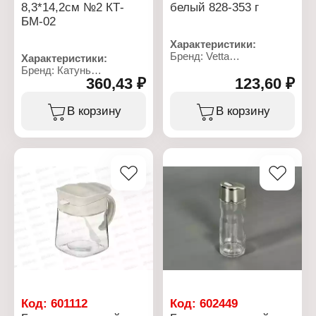
8,3*14,2см №2 КТ-
белый 828-353 г
БМ-02
Характеристики:
Бренд: Vetta
Характеристики:
Артикул: 828-353
Бренд: Катунь
Тип товара: Банка
360,43 ₽
123,60 ₽
Артикул: КТ-БМ-02
Назначение: для специй
Тип товара: Банка
Комплектация: с
Назначение: для меда
В корзину
В корзину
крышкой
Комплектация: с ложкой
Объем: 180 мл
Материал: стекло,
Материал: стекло,
бамбук
пластик
Размер: 8,3х14,2 см
Цвет крышки: белый
Объем: 340 мл
Упаковка: в коробке
Размер упаковки:
9,1х7,1х13,5 см
Код:
601112
Код:
602449