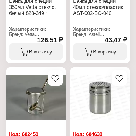
Банка для специй
Банка для специй
350мл Vetta стекло,
40мл стекло/пластик
белый 828-349 г
AST-002-БС-040
Характеристики:
Характеристики:
Бренд: Vetta
Бренд: Astell
126,51 ₽
43,47 ₽
Артикул: 828-349
Артикул: AST-002-
Тип товара: Банка
БС-040
Назначение: для специй
Тип товара: Банка
В корзину
В корзину
Комплектация: с
Назначение: для специй
крышкой
Комплектация: с
Объем: 350 мл
крышкой
Материал: стекло,
Объем: 40 мл
пластик
Материал: стекло,
Цвет крышки: белый
пластик
Упаковка: в коробке
Цвет крышки: хром
Размер упаковки:
12,1х9х12 см
Код:
602450
Код:
604638