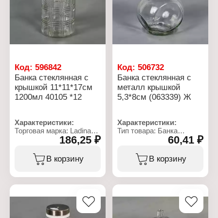
плотноприлегающая с
силиконовым
уплотнителем
Код:
596842
Код:
506732
Банка стеклянная с
Банка стеклянная с
крышкой 11*11*17см
металл крышкой
1200мл 40105 *12
5,3*8см (063339) Ж
Характеристики:
Характеристики:
Торговая марка: Ladina
Тип товара: Банка
186,25 ₽
60,41 ₽
Артикул: 40105
Назначение: для
Тип товара: Банка
сыпучих продуктов
Материал банки: стекло
Материал: стекло,
В корзину
В корзину
Комплектация: с
металл
крышкой
Размер: 5,3х8 см
Объем: 1200 мл
Цвет: прозрачный
Размер: 11х11х17 см
Декор: без рисунка
Цвет: прозрачный
Тип крышки: винтовая
Материал крышки:
крышка
пластик, металл