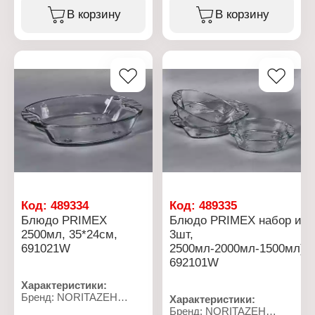
Тип товара: Блюдо
Тип товара: Блюдо
В корзину
В корзину
Форма: прямоугольное
Форма: прямоугольное
Размер: 26х18 см
Размер: 30х21х7 см
Объем: 1500 мл
Объем: 2000 мл
Цвет: прозрачный
Цвет: прозрачный
Декор: без рисунка
Декор: без рисунка
Материал: стекло
Материал: стекло
Упаковка: в коробке
Упаковка: в коробке
Габаритные размеры:
260х180х60 мм
Код:
489334
Код:
489335
Блюдо PRIMEX
Блюдо PRIMEX набор из
2500мл, 35*24см,
3шт,
691021W
2500мл-2000мл-1500мл),
692101W
Характеристики:
Бренд: NORITAZEH
Характеристики:
Артикул: 691021W
Бренд: NORITAZEH