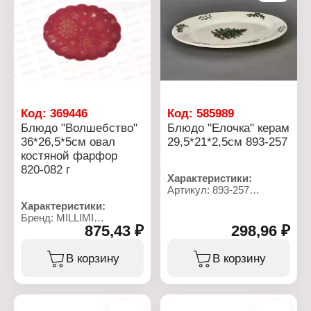
Декор: без рисунка
Декор: рельефный узор
Тип крышки: винтовая
Материал: стекло
крышка
Упаковка: в коробке
Код:
369446
Код:
585989
Блюдо "Волшебство"
Блюдо "Елочка" керам
36*26,5*5см овал
29,5*21*2,5см 893-257
костяной фарфор
820-082 г
Характеристики:
Артикул: 893-257
Тип товара: Блюдо
Характеристики:
Модель: "Елочка"
Бренд: MILLIMI
Форма: овальное
875,43 ₽
298,96 ₽
Артикул: 820-082
Размер: 29,5х21х2,5 см
Серия: Волшебство
Материал: керамика
Тип товара: Блюдо
В корзину
В корзину
Цвет: белый
Форма: овальное
Декор: с рисунком
Размер: 36х26,5х5 см
Цвет: бордовый
Декор: с рисунком