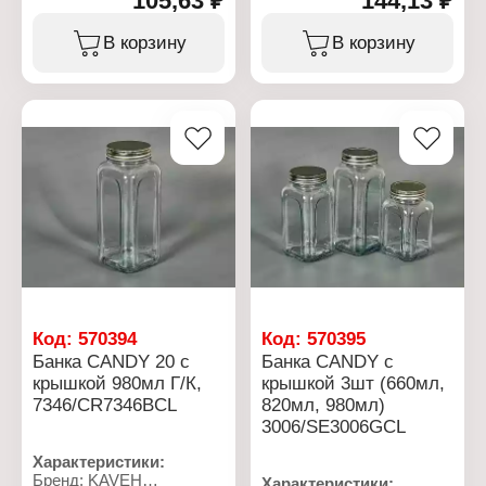
105,63 ₽
144,13 ₽
7397/CR7397BCL
7344/CR7344BCL
Серия: Candy
Серия: Candy
В корзину
В корзину
Тип товара: Банка
Тип товара: Банка
Назначение: для
Назначение: для
сыпучих продуктов
сыпучих продуктов
Комплектация: с
Комплектация: с
крышкой
крышкой
Объем: 340 мл
Объем: 820 мл
Материал: нержавеющая
Материал: нержавеющая
сталь, стекло
сталь, стекло
Размер: 8,4х8,4х9 см
Размер: 8,5х8,5х17 см
Диаметр горлышка: 6 см
Диаметр горлышка: 6 см
Цвет: прозрачный
Цвет: прозрачный
Декор: без рисунка
Декор: без рисунка
Тип крышки: винтовая
Тип крышки: винтовая
крышка
крышка
Код:
570394
Код:
570395
Банка CANDY 20 с
Банка CANDY с
крышкой 980мл Г/К,
крышкой 3шт (660мл,
7346/CR7346BCL
820мл, 980мл)
3006/SE3006GCL
Характеристики:
Бренд: KAVEH
Характеристики: