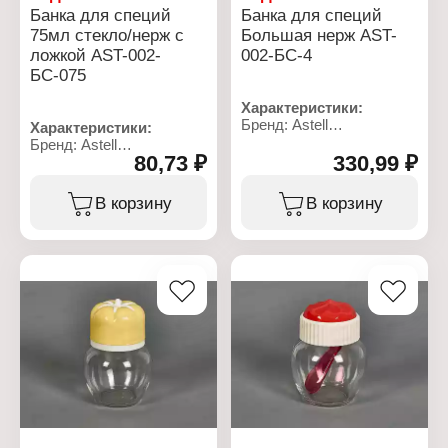
Банка для специй
Банка для специй
75мл стекло/нерж с
Большая нерж AST-
ложкой AST-002-
002-БС-4
БС-075
Характеристики:
Бренд: Astell
Характеристики:
Артикул: AST-002-БС-4
Бренд: Astell
Тип товара: Банка
80,73 ₽
330,99 ₽
Артикул: AST-002-
Назначение: для специй
БС-075
Конструкция: с винтовой
Тип товара: Банка
В корзину
В корзину
крышкой
Назначение: для специй
Вариация: большая
Комплектация: с
Диаметр: 6,8 см
крышкой, с ложкой
Высота: 9,5 см
Объем: 75 мл
Материал: нержавеющая
Материал: стекло,
сталь
нержавеющая сталь
Диаметр отверстий
Цвет крышки: хром
крышки: 3 мм