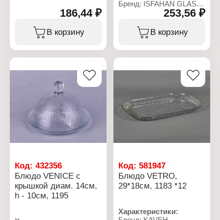
Артикул: 1160
Бренд: ISFAHAN GLASS
Серия: SHELL
186,44 ₽
253,56 ₽
Артикул: 778
Тип товара: Блюдо
Серия: TORONTO
Форма: прямоугольное
Тип товара: Блюдо
В корзину
В корзину
Размер: 24х17 см
Форма: прямоугольное
Объем: 730 мл
Конструкция: с ручками
Цвет: прозрачный
Размер: 25,5х22 см
Декор: рельефный узор
Высота: 6 см
Материал: стекло
Объем: 2,160 л
Упаковка: в коробке
Материал: стекло
Габаритные размеры:
Упаковка: в коробке
240х170х30 мм
Использование в СВЧ:
да
Использование в ПММ:
да
Код:
432356
Код:
581947
Блюдо VENICE с
Блюдо VETRO,
крышкой диам. 14см,
29*18см, 1183 *12
h - 10см, 1195
Характеристики:
Бренд: KAVEH