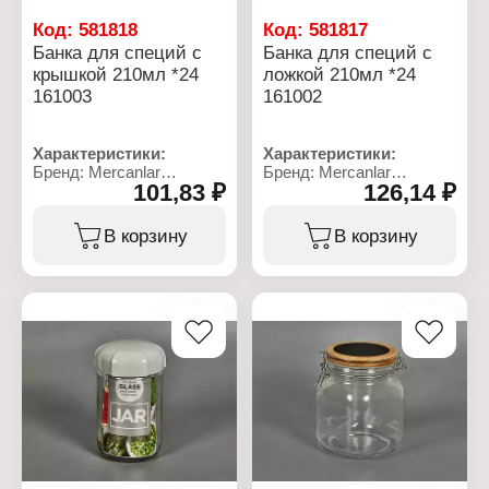
Код:
581818
Код:
581817
Банка для специй с
Банка для специй с
крышкой 210мл *24
ложкой 210мл *24
161003
161002
Характеристики:
Характеристики:
Бренд: Mercanlar
Бренд: Mercanlar
101,83 ₽
126,14 ₽
Артикул: 103172
Артикул: 161002
Серия: "TOMATO"
Серия: "CUPCAKE"
Тип товара: Банка
Тип товара: Банка
В корзину
В корзину
Назначение: для специй
Назначение: для специй
Комплектация: с
Комплектация: с
крышкой
крышкой и ложкой
Объем: 210 мл
Объем: 210 мл
Цвет: в ассортименте
Цвет: в ассортименте
Материал: пластик,
Материал: пластик,
стекло
стекло