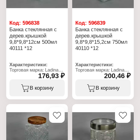
Код:
596838
Код:
596839
Банка стеклянная с
Банка стеклянная с
дерев.крышкой
дерев.крышкой
9,8*9,8*12см 500мл
9,8*9,8*15,2см 750мл
40111 *12
40110 *12
Характеристики:
Характеристики:
Торговая марка: Ladina
Торговая марка: Ladina
176,93 ₽
200,46 ₽
Артикул: 40111
Артикул: 40110
Тип товара: Банка
Тип товара: Банка
Материал банки: стекло
Материал банки: стекло
В корзину
В корзину
Комплектация: с
Комплектация: с
деревянной крышкой
деревянной крышкой
Объем: 500 мл
Объем: 750 мл
Размер: 9,8х9,8х12 см
Размер: 9,8х9,8х15,2 см
Цвет: прозрачный
Цвет: прозрачный
Декор: с рельефным
Декор: с рельефным
узором
узором
Вид крышки:
Вид крышки:
плотноприлегающая с
плотноприлегающая с
силиконовым
силиконовым