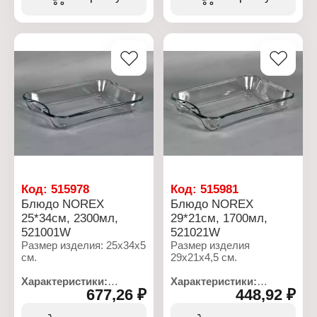
Габаритные размеры:
Форма: прямоугольное
360х200х40 мм
Размер: 24х17х5 см
Цвет: прозрачный
Объем: 1000 мл
Декор: без рисунка
Цвет: прозрачный
Материал: стекло
Декор: без рисунка
Упаковка: в коробке
Материал: стекло
Упаковка: в коробке
Код:
515978
Код:
515981
Блюдо NOREX
Блюдо NOREX
25*34см, 2300мл,
29*21см, 1700мл,
521001W
521021W
Размер изделия: 25х34х5
Размер изделия
см.
29х21х4,5 см.
Характеристики:
Характеристики:
677,26 ₽
448,92 ₽
Бренд: NORITAZEH
Бренд: NORITAZEH
Артикул: 521001W
Артикул: 521021W