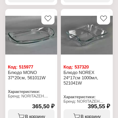
300х160х20 мм
Форма: овальное
Цвет: прозрачный
Размер: 36х22,5х11 см
Декор: без рисунка
Цвет: прозрачный
Материал: стекло
Материал: стекло
Упаковка: в коробке
Упаковка: в коробке
Код:
515977
Код:
537320
Блюдо MONO
Блюдо NOREX
37*20см, 561011W
24*17см 1000мл,
521041W
Характеристики:
Бренд: NORITAZEH
Характеристики:
Артикул: 561011W
Бренд: NORITAZEH
Серия: MONO
365,50 ₽
395,55 ₽
Артикул: 521041W
Тип товара: Блюдо
Серия: NOREX
Форма: прямоугольное
Тип товара: Блюдо
В корзину
В корзину