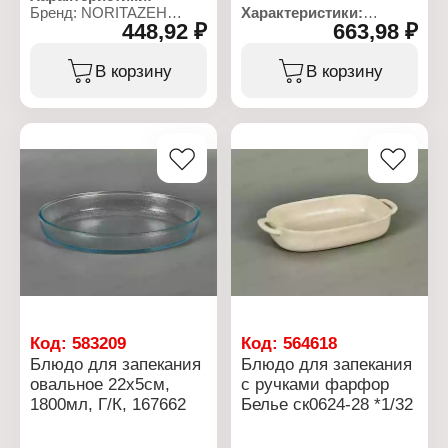
Бренд: NORITAZEH
Характеристики:
448,92 ₽
663,98 ₽
Артикул: 161011W
Бренд: NORITAZEH
Серия: WAVE
Артикул: 161021W
Тип товара: Блюдо
Серия: WAVE
В корзину
В корзину
Форма: овальное
Тип товара: Блюдо
Размер: 28х23 см
Форма: овальное
Объем: 1800 мл
Размер: 33х26 см
Цвет: прозрачный
Объем: 2400 мл
Декор: без рисунка
Цвет: прозрачный
Материал: стекло
Декор: без рисунка
Упаковка: в коробке
Материал: стекло
Габаритные размеры:
Упаковка: в коробке
280х200х70 мм
Высота: 6,5 см
Код:
583209
Код:
564618
Блюдо для запекания
Блюдо для запекания
овальное 22х5см,
с ручками фарфор
1800мл, Г/К, 167662
Белье ск0624-28 *1/32