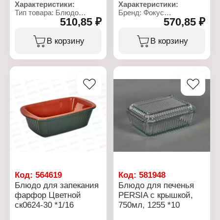
Характеристики:
Характеристики:
Тип товара: Блюдо
Бренд: Фокус
510,85 ₽
570,85 ₽
Назначение: для
Артикул: ск0624-28
запекания
Серия: Белье
Диаметр: 22 см
Тип товара: Блюдо
В корзину
В корзину
Высота: 5 см
Назначение: для
Объем: 1800 мл
запекания
Форма: овальное
Конструкция: с ручками
Материал: стекло
Размер: 19х13 см
Использование в СВЧ:
Высота: 4 см
да
Декор: без рисунка
Использование в ПММ:
Материал: фарфор
да
Цвет: белый
Код:
564619
Код:
581948
Блюдо для запекания
Блюдо для печенья
фарфор Цветной
PERSIA с крышкой,
ск0624-30 *1/16
750мл, 1255 *10