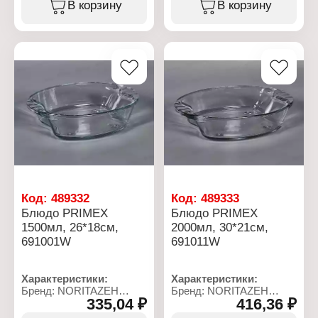
Серия: NOREX
Серия: NOREX
В корзину
В корзину
Тип товара: Блюдо
Тип товара: Блюдо
Форма: прямоугольное
Форма: прямоугольное
Размер: 25х34х5 см
Размер: 29х21х4,5 см
Объем: 2300 мл
Объем: 1700 мл
Цвет: прозрачный
Цвет: прозрачный
Декор: без рисунка
Декор: без рисунка
Материал: стекло
Материал: стекло
Упаковка: в коробке
Упаковка: в коробке
Код:
489332
Код:
489333
Блюдо PRIMEX
Блюдо PRIMEX
1500мл, 26*18см,
2000мл, 30*21см,
691001W
691011W
Характеристики:
Характеристики:
Бренд: NORITAZEH
Бренд: NORITAZEH
335,04 ₽
416,36 ₽
Артикул: 691001W
Артикул: 691011W
Серия: PRIMEX
Серия: PRIMEX