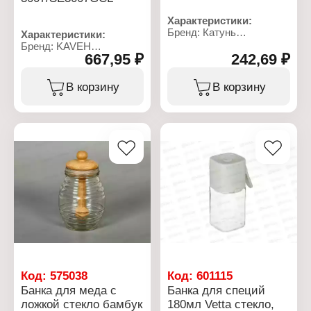
Характеристики:
Бренд: Катунь
Характеристики:
Артикул: КТ-БМ-01
Бренд: KAVEH
Тип товара: Банка
667,95 ₽
242,69 ₽
Артикул:
Назначение: для меда
3007/SE3007GCL
Комплектация: с ложкой
Серия: Candy
В корзину
В корзину
Материал: стекло,
Тип товара: Банка
бамбук
Назначение: для
Размер: 6,4х12,2 см
сыпучих продуктов
Объем: 160 мл
Вариация: набор
Количество: 4 шт
Материал: стекло,
металл
Объем: 660 мл, 820 мл,
980 мл, 1140 мл
Цвет: прозрачный
Декор: без рисунка
Тип крышки: винтовая
крышка
Упаковка: в коробке
Код:
575038
Код:
601115
Банка для меда с
Банка для специй
ложкой стекло бамбук
180мл Vetta стекло,