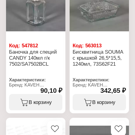
Вид крышки: винтовая
крышка
Код:
547812
Код:
563013
Баночка для специй
Бисквитница SOUMA
CANDY 140мл г/к
с крышкой 26,5*15,5,
7502/SA7502BCL
1240мл, 73S62F21
Характеристики:
Характеристики:
Бренд: KAVEH
Бренд: KAVEH
90,10 ₽
342,65 ₽
Артикул:
Артикул: 73S62F21
7502/SA7502BCL
Серия: SOUMA
Серия: Candy
Тип товара: Блюдо
В корзину
В корзину
Тип товара: Банка
Вариация: Бисквитница
Назначение: для специй
Комплектация: с
Материал: стекло,
крышкой
металл
Объем: 1240 мл
Объем: 140 мл
Размер: 26,5х15,5 см
Цвет: прозрачный
Цвет: прозрачный