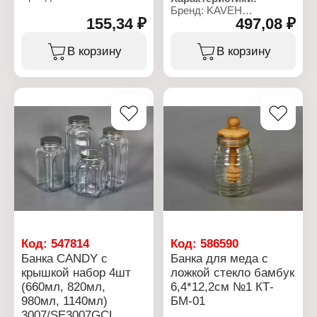
Артикул:
Бренд: KAVEH
7346/CR7346BCL
155,34 ₽
497,08 ₽
Артикул:
Серия: Candy
3006/SE3006GCL
Тип товара: Банка
Серия: Candy
В корзину
В корзину
Назначение: для
Тип товара: Банка
сыпучих продуктов
Назначение: для
Комплектация: с
сыпучих продуктов
крышкой
Вариация: набор
Объем: 980 мл
Количество: 3 шт
Материал: нержавеющая
Материал: стекло,
сталь, стекло
металл
Размер: 7,5х7,5х14,5 см
Объем: 660 мл, 820 мл,
Диаметр горлышка: 6 см
980 мл
Цвет: прозрачный
Цвет: прозрачный
Декор: без рисунка
Декор: без рисунка
Тип крышки: винтовая
Тип крышки: винтовая
крышка
крышка
Код:
547814
Код:
586590
Банка CANDY с
Банка для меда с
крышкой набор 4шт
ложкой стекло бамбук
(660мл, 820мл,
6,4*12,2см №1 КТ-
980мл, 1140мл)
БМ-01
3007/SE3007GCL