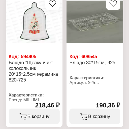
Материал: фарфор
Упаковка: в коробке
Код:
594905
Код:
608545
Блюдо "Щелкунчик"
Блюдо 30*15см, 925
колокольчик
20*15*2,5см керамика
Характеристики:
820-725 г
Артикул: 925
Тип товара: Блюдо
Форма: прямоугольное
Характеристики:
Размер: 30х15 см
Бренд: MILLIMI
Материал: стекло
218,46 ₽
190,36 ₽
Артикул: 820-725
Цвет: прозрачный
Тип товара: Блюдо
Декор: рельефный узор
Форма: колокольчик
В корзину
В корзину
Упаковка: в коробке
Модель: "Щелкунчик"
Размер: 20х15х2,5 см