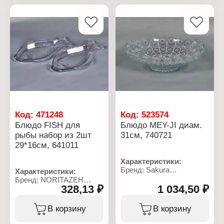
Материал: керамика
Код:
471248
Код:
523574
Блюдо FISH для
Блюдо MEY-JI диам.
рыбы набор из 2шт
31см, 740721
29*16см, 641011
Характеристики:
Бренд: Sakura
Характеристики:
Артикул/Модель:
Бренд: NORITAZEH
740721W
328,13 ₽
1 034,50 ₽
Артикул: 641011
Серия: Mey-ji
Серия: FISH
Тип товара: Блюдо
Тип товара: Блюдо
В корзину
В корзину
Форма: круглое
Назначение: для рыбы
Диаметр: 31 см
Вариация: набор