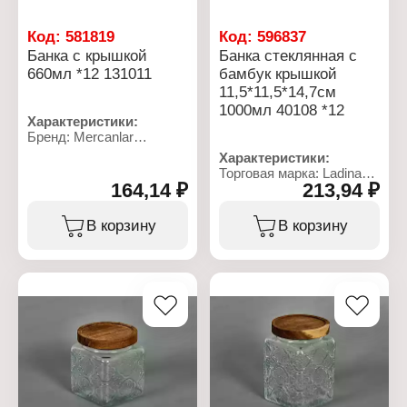
Код:
581819
Код:
596837
Банка с крышкой
Банка стеклянная с
660мл *12 131011
бамбук крышкой
11,5*11,5*14,7см
1000мл 40108 *12
Характеристики:
Бренд: Mercanlar
Артикул: 103174
Характеристики:
Серия: "RHEA"
Торговая марка: Ladina
Тип товара: Банка
164,14 ₽
213,94 ₽
Артикул: 40108
Высота: 14,5 см
Тип товара: Банка
Комплектация: с
Материал банки: стекло
В корзину
В корзину
крышкой
Комплектация: с
Объем: 660 мл
бамбуковой крышкой
Цвет: в ассортименте
Объем: 1000 мл
Материал: пластик,
Размер: 11,5х11,5х14,7
стекло
см
Цвет: прозрачный
Вид крышки: с
металлическим замком