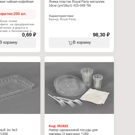
овая чайная-кофейная
Ложка пластик Royal Party металлик
16см (уп/18шт) 415-049 *50
кратно:200 шт.
Характеристики:
Бренд: Royal Party
йные ложки
Артикул: 415-049
офисе, на предприятиях
Тип товара: Ложка
итания, в дороге и
Вариация: одноразовая
егкие и безопасные в
Назначение: столовая
0,69 ₽
98,30 ₽
Подойдут как для
Материал: пластик
 для горячих блюд.
Цвет: металлик
В корзину
В корзину
Дизайн: резной край
:
Длина: 16 см
ка одноразовая
Количество: 18 шт
 чая и кофе
Упаковка: в пакете
Вес 1 ложки: 4,3 г
Температура применения: до +70 С
Код:
051822
вый 1кг №3
Набор одноразовой посуды для
/1300
пикника (3 персоны) *1/80