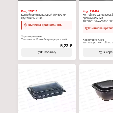
Код:
265018
Код:
137470
Контейнер одноразовый UP 500 мл
Контейнер одноразовы
круглый *50/1000
прямоугольный
108*82*106мм*100/100
📦 Выписка кратно:50 шт.
📦 Выписка кратно
Характеристики:
Тип товара: Контейнер одноразовый
Характеристики:
Форма: круглый
Тип товара: Контейнер
Объем: 500 мл
5,23 ₽
Форма: прямоугольный
Комплектация: с крышкой
Объем: 500 мл
Цвет: прозрачный
Размер: 108х82х106 мм
В корзину
В корз
Материал: полипропилен
Комплектация: с крышко
Цвет: прозрачный
Материал: полипропиле