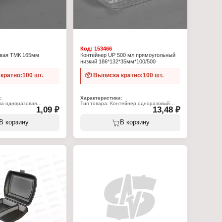
Код:
153466
овая ТМК 165мм
Контейнер UP 500 мл прямоугольный
низкий 186*132*35мм*100/500
кратно:100 шт.
📦 Выписка кратно:100 шт.
:
Характеристики:
ка одноразовая
Тип товара: Контейнер одноразовый
1,09 ₽
13,48 ₽
пропилен
Форма: прямоугольный
Объем: 500 мл
Размер: 186х132х35 мм
В корзину
В корзину
Комплектация: с крышкой
Цвет: прозрачный
Материал: полипропилен
Вид: низкий