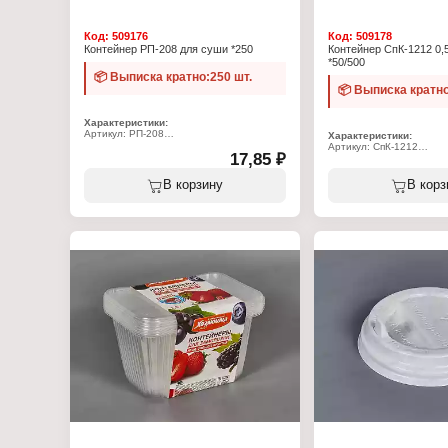
Код:
509176
Код:
509178
Контейнер РП-208 для суши *250
Контейнер СпК-1212 0,
*50/500
📦 Выписка кратно:250 шт.
📦 Выписка кратно
Характеристики:
Артикул: РП-208
Характеристики:
Тип товара: Контейнер одноразовый
Артикул: СпК-1212
Назначение: для суши
17,85 ₽
Тип товара: Контейнер
Размер: 234x164x52 мм
Форма: квадратный
Комплектация: с крышкой
Объем: 500 мл
В корзину
В корз
Цвет: прозрачный, черный
Комплектация: с крышко
Материал: ПЭТ
Цвет: черный
Материал: пластик