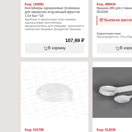
Код:
120092
Код:
489434
Контейнеры одноразовые Хозяюшка
Крышка d80 для стакан
для заморозки ягод,овощей,фруктов
50/2000
1,5л 5шт *18
Удобные и практичные пластиковые
📦 Выписка кратно
одноразовые контейнеры
предназначены для упаковки, хранения и
заморозки пищевых продуктов. Крышка
плотно прилегает к контейнеру,
Характеристики:
благодаря чему продукты не
Производитель: РоссПа
пропитываются посторонними запахами.
107,69 ₽
Модель: ПС-80
Тип товара: Крышка одн
Характеристики:
Назначение: для стакан
В корзину
В корз
Торговая марка: Хозяюшка Мила
мл
Артикул: 9036
Конструкция: с отрывны
Тип товара: Контейнер пищевой
пароотводителем
Назначение: для заморозки
Диаметр: 80 мм
Вариация: для ягод, овощей, и фруктов
Цвет: белый
Объем: 1,5 л
Материал: полипропиле
Количество: 5 шт
Код:
615798
Код:
012030