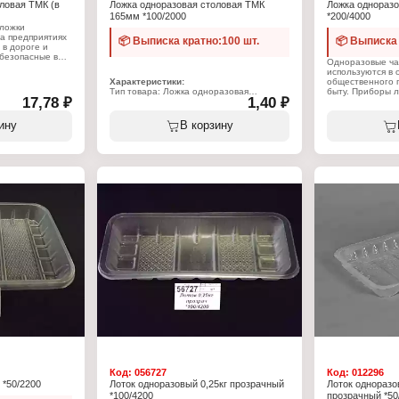
ловая ТМК (в
Ложка одноразовая столовая ТМК
Ложка однораз
165мм *100/2000
*200/4000
ложки
на предприятиях
📦 Выписка кратно:100 шт.
📦 Выписка 
 в дороге и
 безопасные в
Одноразовые ча
т как для
используются в 
ячих блюд. В
Характеристики:
общественного п
Тип товара: Ложка одноразовая
быту. Приборы л
17,78 ₽
1,40 ₽
Назначение: столовая
использовании. 
Длина: 165 мм
холодных, так и
разовая
Цвет: белый
ину
В корзину
Материал: полипропилен
Характеристики
вка)
Тип товара: Лож
Назначение: для
Код:
056727
Код:
012296
 *50/2200
Лоток одноразовый 0,25кг прозрачный
Лоток одноразо
*100/4200
прозрачный *50