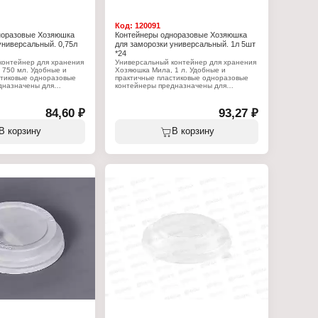
Код:
120091
норазовые Хозяюшка
Контейнеры одноразовые Хозяюшка
универсальный. 0,75л
для заморозки универсальный. 1л 5шт
*24
контейнер для хранения
Универсальный контейнер для хранения
 750 мл. Удобные и
Хозяюшка Мила, 1 л. Удобные и
стиковые одноразовые
практичные пластиковые одноразовые
дназначены для
контейнеры предназначены для
ния и заморозки пищевых
упаковки, хранения и заморозки пищевых
ка плотно прилегает к
продуктов. Крышка плотно прилегает к
годаря чему продукты не
контейнеру, благодаря чему продукты не
84,60 ₽
93,27 ₽
посторонними запахами.
пропитываются посторонними запахами.
к.
В упаковке 5 штук.
В корзину
В корзину
:
Характеристики:
: Хозяюшка Мила
Торговая марка: Хозяюшка Мила
Артикул: 9044
нтейнер пищевой
Тип товара: Контейнер пищевой
я заморозки
Назначение: для заморозки
ерсальный
Вариация: Универсальный
Объем: 1 л
т
Количество: 5 шт