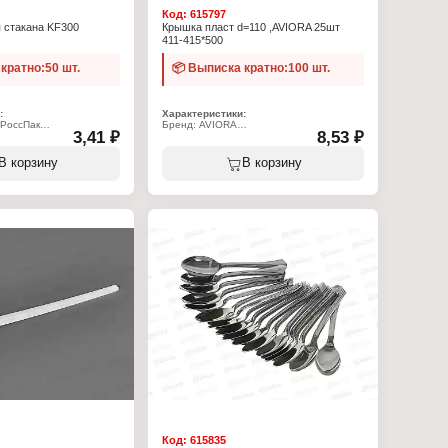
Код:
615797
 стакана KF300
Крышка пласт d=110 ,AVIORA 25шт
411-415*500
кратно:50 шт.
📦 Выписка кратно:100 шт.
:
Характеристики:
 РоссПак
Бренд: AVIORA
3,41 ₽
8,53 ₽
Артикул: 411-415
ышка одноразовая
Тип товара: Крышка
я стаканов объемом 300
Вариация: одноразовая
В корзину
В корзину
Форма: полукупольная
отрывным питейником, с
Диаметр: 110 мм
м
Материал: полипропилен
Цвет: прозрачный
Конструкция: с отверстием для выхода
пропилен
конденсата
Назначение: для контейнеров AVIORA
380/520 мл
Использование в СВЧ: да
Код:
615835