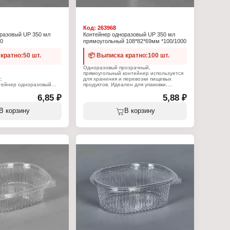
Код:
263968
разовый UP 350 мл
Контейнер одноразовый UP 350 мл
00
прямоугольный 108*82*69мм *100/1000
кратно:50 шт.
📦 Выписка кратно:100 шт.
Одноразовый прозрачный,
прямоугольный контейнер используется
:
для хранения и перевозки пищевых
нтейнер одноразовый
продуктов. Идеален для упаковки,
доставки и разогрева вторых блюд,
6,85 ₽
также используется для фасовки
5,88 ₽
 крышкой
полуфабрикатов, салатов,
ый
замороженных овощей. Используются в
В корзину
В корзину
пропилен
торговле и в быту. Объем контейнера
350 мл.
Характеристики:
Тип товара: Контейнер одноразовый
Форма: прямоугольный
Объем: 350 мл