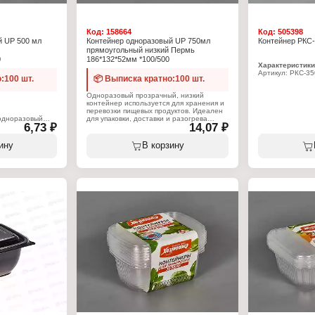
Код:
158664
Код:
505398
й UP 500 мл
Контейнер одноразовый UP 750мл
Контейнер РКС-
прямоугольный низкий Пермь
0
186*132*52мм *100/500
Характеристики
Артикул: РКС-3
:100 шт.
📦 Выписка кратно:100 шт.
Тип товара: Ко
Форма: овальны
Одноразовый прозрачный, низкий
Объем: 350 мл
контейнер используется для хранения и
Тип крышки: отк
перевозки пищевых продуктов. Идеален
Цвет: прозрачн
 одноразовый
для упаковки, доставки и разогрева
Материал: поли
6,73 ₽
14,07 ₽
вторых блюд, также используется для
фасовки полуфабрикатов, салатов,
замороженных овощей. Используются в
ину
В корзину
й
торговле и в быту. Объем контейнера
750 мл. Форма контейнера -
н
прямоугольная.
Характеристики:
Тип товара: Контейнер одноразовый
Вид: низкий
Форма: прямоугольный
Объем: 750 мл