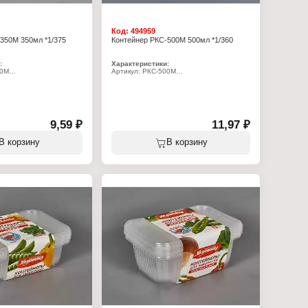
Код:
494959
350М 350мл *1/375
Контейнер РКС-500М 500мл *1/360
:
Характеристики:
50М
Артикул: РКС-500М
нтейнер одноразовый
Тип товара: Контейнер одноразовый
й
Форма: овальный
Объем: 500 мл
идная крышка
Тип крышки: откидная крышка
ый
Цвет: прозрачный
пропилен
Материал: полипропилен
9,59 ₽
11,97 ₽
В корзину
В корзину