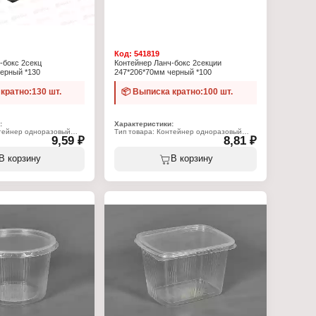
Код:
541819
-бокс 2секц
Контейнер Ланч-бокс 2секции
ерный *130
247*206*70мм черный *100
кратно:130 шт.
📦 Выписка кратно:100 шт.
:
Характеристики:
нтейнер одноразовый
Тип товара: Контейнер одноразовый
9,59 ₽
8,81 ₽
бокс
Вариация: ланч-бокс
ольный
Форма: прямоугольный
ий: 2 секции
Количество секций: 2 секции
В корзину
В корзину
6х70 мм
Размер: 247х206х70 мм
идная крышка
Цвет: черный
Материал: полипропилен
пропилен