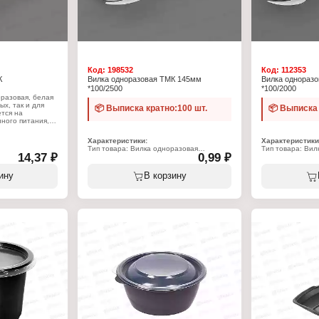
Код:
198532
Код:
112353
К
Вилка одноразовая ТМК 145мм
Вилка однораз
*100/2500
*100/2000
оразовая, белая
ых, так и для
📦 Выписка кратно:100 шт.
📦 Выписка 
ется на
ного питания, в
омашнем и
изготовления
Характеристики:
Характеристики
ственный
Тип товара: Вилка одноразовая
Тип товара: Вил
ета, благодаря
14,37 ₽
0,99 ₽
Материал: полипропилен
Материал: поли
авмоопасные.
Цвет: белый
Цвет: белый
Длина: 145 мм
Длина: 165 мм
ину
В корзину
разовая
н