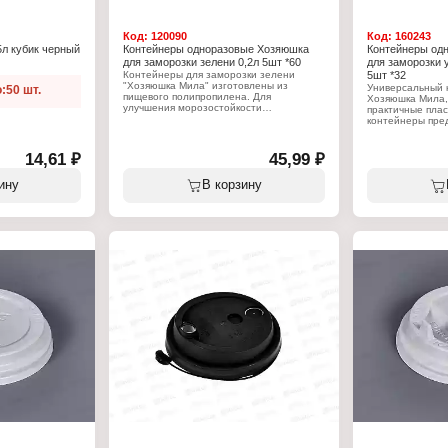
Код:
120090
Код:
160243
5л кубик черный
Контейнеры одноразовые Хозяюшка
Контейнеры од
для заморозки зелени 0,2л 5шт *60
для заморозки 
Контейнеры для заморозки зелени
5шт *32
"Хозяюшка Мила" изготовлены из
Универсальный 
:50 шт.
пищевого полипропилена. Для
Хозяюшка Мила,
улучшения морозостойкости
практичные пла
контейнеров используются специальные
контейнеры пре
добавки полимеров, которые снижают
упаковки, хране
границу использования материала до
продуктов. Крыш
30°С, поэтому не рекомендуется
контейнеру, бла
14,61 ₽
45,99 ₽
 одноразовый
повторно использовать контейнеры и
пропитываются 
разогревать в них продукты. Крышка
В упаковке 5 шту
ину
В корзину
плотно прилегает к контейнеру,
й
исключая проникновение посторонних
Характеристики
запахов.
Торговая марка
Артикул: 9047
Характеристики:
Тип товара: Ко
Торговая марка: Хозяюшка Мила
Назначение: дл
Тип товара: Контейнер одноразовый
Вариация: Унив
Назначение: для заморозки
Объем: 750 мл
Вариация: для зелени
Количество: 5 ш
Объем: 200 мл
Количество: 5 шт