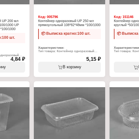
Код:
005796
Код:
151146
й UP 200 мл
Контейнер одноразовый UP 250 мл
Контейнер одно
100/1000 UP
прямоугольный 108*82*48мм *100/1000
круглый *50/10
*100/1000
📦 Выписка кратно:100 шт.
📦 Выписка 
:100 шт.
Характеристики:
Характеристики
Тип товара: Контейнер одноразовый
Тип товара: Ко
Форма: прямоугольный
Форма: круглый
 одноразовый
4,84 ₽
Объем: 250 мл
5,15 ₽
Объем: 350 мл
Комплектация: с крышкой
Комплектация: с
Цвет: прозрачный
Цвет: прозрачн
ину
В корзину
Материал: полипропилен
Материал: поли
й
н