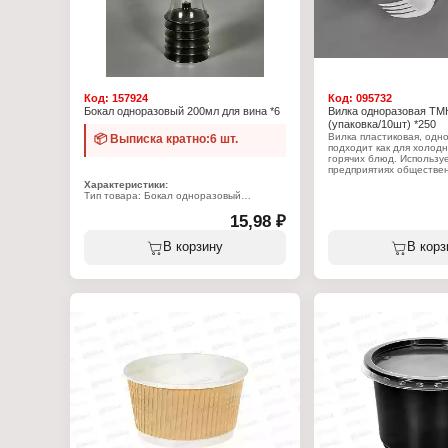
Код:
157924
Код:
095732
Бокал одноразовый 200мл для вина *6
Вилка одноразовая ТМ
(упаковка/10шт) *250
Вилка пластиковая, одн
📦 Выписка кратно:6 шт.
подходит как для холодн
горячих блюд. Использу
предприятиях обществен
дороге, на пикнике, в д
Характеристики:
офисном обиходе. Для 
Тип товара: Бокал одноразовый
использован высококаче
Назначение: для вина
полипропилен белого цв
Объем: 200 мл
15,98 ₽
чему они легкие и нетр
Материал: полипропилен
Цвет: прозрачный
В корзину
В корз
Характеристики:
Вид: на ножке
Тип товара: Вилка одно
Материал: полипропиле
Цвет: белый
Количество: 10 шт