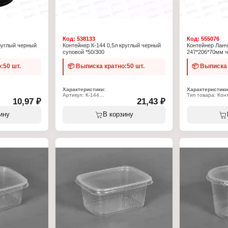
Код:
538133
Код:
555076
круглый черный
Контейнер К-144 0,5л круглый черный
Контейнер Ланч
суповой *50/300
247*206*70мм ч
:50 шт.
📦 Выписка кратно:50 шт.
📦 Выписка 
Характеристики:
Характеристики
Артикул: К-144
Тип товара: Ко
10,97 ₽
21,43 ₽
 одноразовый
Тип товара: Контейнер одноразовый
Вариация: ланч-
Форма: круглый
Форма: прямоуг
Назначение: суповой
Количество секц
ину
В корзину
Цвет: черный
Размер: 247х20
Объем: 0,5 л
Тип крышки: отк
Диаметр: 144 мм
Цвет: черный
Высота: 59 мм
Материал: поли
й
Комплектация: с крышкой
а
Использование в СВЧ: да