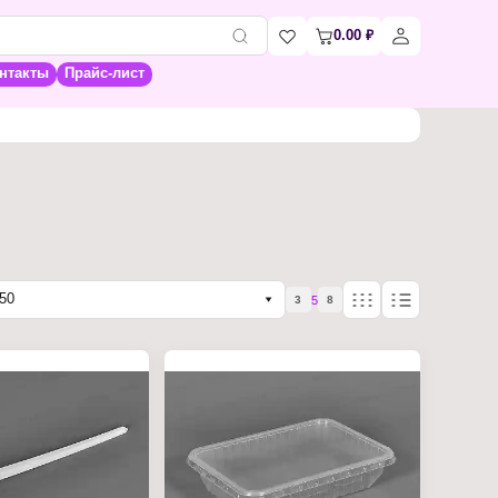
0.00
₽
нтакты
Прайс-лист
50
5
3
8