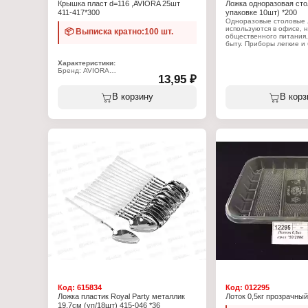
Крышка пласт d=116 ,AVIORA 25шт
Ложка одноразовая сто
411-417*300
упаковке 10шт) *200
Одноразовые столовые 
используются в офисе, 
📦 Выписка кратно:100 шт.
общественного питания,
быту. Приборы легкие и
использовании. Подойду
холодных, так и для гор
Характеристики:
одной упаковке 10 штук.
Бренд: AVIORA
13,95 ₽
Артикул: 411-417
Характеристики:
Тип товара: Крышка
Тип товара: Ложка одно
Вариация: одноразовая
В корзину
В корз
Назначение: столовая
Форма: полукупольная
Количество: 10 шт (упако
Диаметр: 166 мм
Материал: полипропилен
Цвет: прозрачный
Конструкция: с отверстием для выхода
конденсата
Назначение: для контейнеров AVIORA
1090 мл
Использование в СВЧ: да
Код:
615834
Код:
012295
Ложка пластик Royal Party металлик
Лоток 0,5кг прозрачный
19,7см (уп/18шт) 415-046 *36