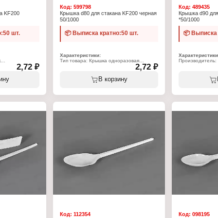
Код:
599798
Код:
489435
а KF200
Крышка d80 для стакана KF200 черная
Крышка d90 для
50/1000
*50/1000
:50 шт.
📦 Выписка кратно:50 шт.
📦 Выписка 
Характеристики:
Характеристики
к
Тип товара: Крышка одноразовая
Производитель:
2,72 ₽
2,72 ₽
Назначение: для стаканов объемом 200
Модель: ПС-90
оразовая
мл
Тип товара: Кр
ов объемом 200
Конструкция: с питьевым отверстием и
Назначение: дл
ину
В корзину
клапаном
и 400 мл
м питейником, с
Диаметр: 80 мм
Конструкция: с 
Цвет: черный
пароотводителе
Материал: полипропилен
Диаметр: 90 мм
Цвет: белый
н
Материал: поли
Код:
112354
Код:
098195