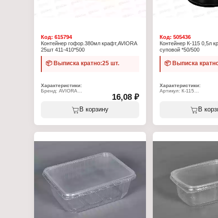
Код:
615794
Код:
505436
Контейнер гофор.380мл крафт,AVIORA
Контейнер К-115 0,5л 
25шт 411-410*500
суповой *50/500
📦 Выписка кратно:25 шт.
📦 Выписка кратно
Характеристики:
Характеристики:
Бренд: AVIORA
Артикул: К-115
16,08 ₽
Артикул: 411-410
Тип товара: Контейнер
Тип товара: Контейнер пищевой
Форма: круглый
Вариация: одноразовый
Назначение: суповой
В корзину
В корз
Вид: гофрированный
Цвет: черный
Назначение: для горячих и жирных
Объем: 0,5 л
продуктов
Диаметр: 115 мм
Объем: 380 мл
Высота: 82,6 мм
Диаметр: 110 мм
Комплектация: с крышко
Высота: 60 мм
Использование в СВЧ: д
Материал: картон, полиэтилен
Цвет: крафт
Использование в СВЧ: да