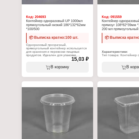
Код:
204693
Код:
091559
Контейнер одноразовый UP 1000мл
Контейнер одноразовы
прямоугольный низкий 186*132*62мм
прямоуг 108*82*39мм *
*100/500
200 мл прямоугольный 
📦 Выписка кратно:100 шт.
📦 Выписка кратно
Одноразовый прозрачный,
прямоугольный контейнер используется
для хранения и перевозки пищевых
Характеристики:
продуктов. Идеален для упаковки,
Тип товара: Контейнер
15,03 ₽
доставки и разогрева вторых блюд,
Форма: прямоугольный
также используется для фасовки
Объем: 200 мл
полуфабрикатов, салатов,
Размер: 108х82х39 мм
В корзину
В корз
замороженных овощей. Используются в
Комплектация: с крышко
торговле и в быту. Объем контейнера 1
Цвет: прозрачный
литр.
Материал: полипропиле
Характеристики:
Тип товара: Контейнер одноразовый
Вид: низкий
Форма: прямоугольный
Объем: 1000 мл
Комплектация: с крышкой