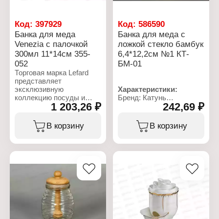
Код:
397929
Код:
586590
Банка для меда
Банка для меда с
Venezia с палочкой
ложкой стекло бамбук
300мл 11*14см 355-
6,4*12,2см №1 КТ-
052
БМ-01
Торговая марка Lefard
представляет
эксклюзивную
Характеристики:
коллекцию посуды и
Бренд: Катунь
1 203,26 ₽
242,69 ₽
предметов сервировки -
Артикул: КТ-БМ-01
"Venezia". Изделия
Тип товара: Банка
выполнены из
Назначение: для меда
В корзину
В корзину
высококачественного
Комплектация: с ложкой
стекла и украшены
Материал: стекло,
бантиком со стразами.
бамбук
Этот пикантный акцент
Размер: 6,4х12,2 см
привлечет внимание
Объем: 160 мл
любого! Для
производства коллекции
"Venezia" была выбрана
крупнейшая
инновационная фабрика
в КНР, на которой