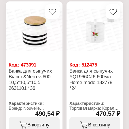
Материал: пластик,
Конструкция крышки:
стекло
крышка с клипсой
Материал: керамика
Объем: 480 мл
Ширина: 10 см
Высота: 11,5 см
Использование в ПММ:
нет
Код:
473091
Код:
512475
Банка для сыпучих
Банка для сыпучих
Bianco&Nero v-600
YQ1966CJ6 600мл
10,5*10,5*10,5
Home made 182778
2631101 *36
*24
Характеристики:
Характеристики:
Бренд: Nouvelle
Торговая марка: Коралл
490,54 ₽
470,57 ₽
Артикул: 2631101
Артикул: YQ1966CJ6
Серия: "Bianco & Nero"
Серия: "Home made"
Тип товара: Банка для
Тип товара: Банка для
В корзину
В корзину
продуктов
хранения продуктов