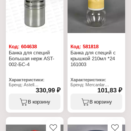
Код:
604638
Код:
581818
Банка для специй
Банка для специй с
Большая нерж AST-
крышкой 210мл *24
002-БС-4
161003
Характеристики:
Характеристики:
Бренд: Astell
Бренд: Mercanlar
330,99 ₽
101,83 ₽
Артикул: AST-002-БС-4
Артикул: 103172
Тип товара: Банка
Серия: "TOMATO"
Назначение: для специй
Тип товара: Банка
В корзину
В корзину
Конструкция: с винтовой
Назначение: для специй
крышкой
Комплектация: с
Вариация: большая
крышкой
Диаметр: 6,8 см
Объем: 210 мл
Высота: 9,5 см
Цвет: в ассортименте
Материал: нержавеющая
Материал: пластик,