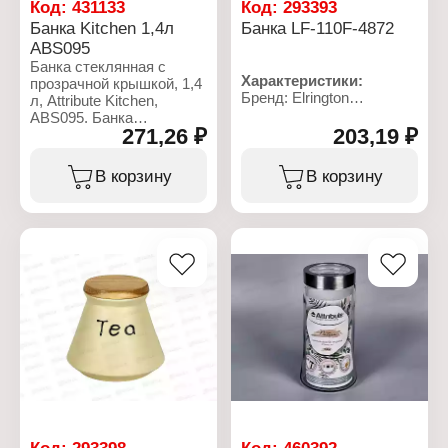
Код:
431133
Код:
293393
Банка Kitchen 1,4л
Банка LF-110F-4872
ABS095
Банка стеклянная с
Характеристики:
прозрачной крышкой, 1,4
Бренд: Elrington
л, Attribute Kitchen,
Артикул: LF-110F-4872
ABS095. Банка
Серия: Суфле
271,26 ₽
203,19 ₽
изготовлена из
Тип товара: Банка
высококачественного
Назначение: для
стекла. Емкость
В корзину
В корзину
сыпучих продуктов
подходит для хранения
Комплектация: с
сыпучих продуктов:
крышкой
круп, специй, сахара,
Материал: дерево,
соли. Она снабжена
керамика
металлической крышкой,
Цвет: белый
которая плотно и
герметично закрывается,
дольше сохраняя аромат
и свежесть содержимого.
Характеристики:
Бренд: Attribute
Артикул: ABS095
Коллекция: "Kitchen"
Тип товара: Банка для
продуктов
Код:
293398
Код:
460392