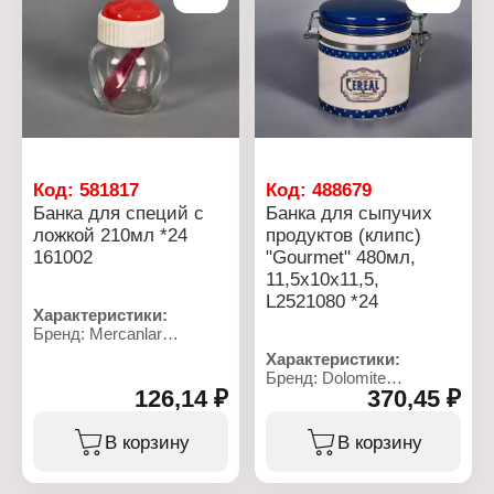
сталь
стекло
Диаметр отверстий
крышки: 3 мм
Код:
581817
Код:
488679
Банка для специй с
Банка для сыпучих
ложкой 210мл *24
продуктов (клипс)
161002
"Gourmet" 480мл,
11,5х10х11,5,
L2521080 *24
Характеристики:
Бренд: Mercanlar
Артикул: 161002
Характеристики:
Серия: "CUPCAKE"
Бренд: Dolomite
Тип товара: Банка
126,14 ₽
370,45 ₽
Артикул: L2521080
Назначение: для специй
Серия: "Gourmet"
Комплектация: с
Тип товара: Банка для
В корзину
В корзину
крышкой и ложкой
продуктов
Объем: 210 мл
Назначение: для
Цвет: в ассортименте
сыпучих продуктов