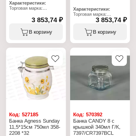
Характеристики:
Торговая марка:
Характеристики:
СтальЭмаль
Торговая марка:
Артикул: С42833.в
3 853,74 ₽
3 853,74 ₽
СтальЭмаль
Тип товара: Бак
Артикул: С42833
Покрытие:
Тип товара: Бак
В корзину
В корзину
эмалированный
Покрытие:
Объем: 40 л
эмалированный
Комплектация: с
Высота (без крышки):
крышкой
32,5 см
Высота (без крышки):
Высота (с крышкой): 35,6
32,5 см
см
Высота: 35,6 см
Диаметр: 40 см
Диаметр: 41 см
Ширина (с ручками): 49,3
Ширина (с ручками): 49,3
см
см
Цвет: светлый зеленый
Цвет эмали внутренний:
рябчик
вишневый
Объем: 40 л
Цвет эмали внешний:
Декор: без декора
вишневый
Декор: без декора
Вес: 4,384 кг
Код:
527185
Код:
570392
Банка Agness Sunday
Банка CANDY 8 с
11,5*15см 750мл 358-
крышкой 340мл Г/К,
2208 *32
7397/CR7397BCL