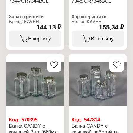
7344/CR7344BCL
7346/CR7346BCL
Характеристики:
Характеристики:
Бренд: KAVEH
Бренд: KAVEH
144,13 ₽
155,34 ₽
Артикул:
Артикул:
7344/CR7344BCL
7346/CR7346BCL
Серия: Candy
Серия: Candy
В корзину
В корзину
Тип товара: Банка
Тип товара: Банка
Назначение: для
Назначение: для
сыпучих продуктов
сыпучих продуктов
Комплектация: с
Комплектация: с
крышкой
крышкой
Объем: 820 мл
Объем: 980 мл
Материал: нержавеющая
Материал: нержавеющая
сталь, стекло
сталь, стекло
Размер: 8,5х8,5х17 см
Размер: 7,5х7,5х14,5 см
Диаметр горлышка: 6 см
Диаметр горлышка: 6 см
Цвет: прозрачный
Цвет: прозрачный
Декор: без рисунка
Декор: без рисунка
Тип крышки: винтовая
Тип крышки: винтовая
крышка
крышка
Код:
570395
Код:
547814
Банка CANDY с
Банка CANDY с
крышкой 3шт (660мл,
крышкой набор 4шт