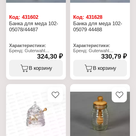
- 1 шт, подставка - 1 шт
Код:
431602
Код:
431628
Банка для меда 102-
Банка для меда 102-
05078/44487
05079 44488
Характеристики:
Характеристики:
Бренд: Guterwahl
Бренд: Guterwahl
324,30 ₽
330,79 ₽
Артикул: 102-05078
Артикул: 102-05079
Серия: Party Time
Серия: Party Time
Тип товара: Банка
Тип товара: Банка
В корзину
В корзину
Дизайн: "Оливка"
Дизайн: "Чили"
Объем: 300 мл
Объем: 300 мл
Назначение: для меда
Назначение: для меда
Комплектация: крышка,
Комплектация: крышка,
ложка-веретено
ложка-веретено
Материал: фарфор,
Материал: фарфор,
дерево
дерево
Цвет: белый
Цвет: белый