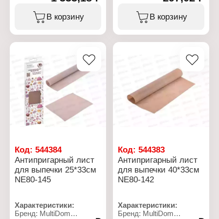
Высота: 9 см
Серия: "Cириус"
Дополнительно: можно
Тип товара: Кастрюля
В корзину
В корзину
мыть в посудомоечной
Объём: 2,1 л
машине
Диаметр: 16 см
Материал: стекло
Высота: 10,5 см
Объем: 450 мл
Толщина стенок: 0,5 мм
Материал: нержавеющая
сталь
Дно: индукционное,
капсулированное дно
Полировка: матовая
Мытье: ручная мойка
Использование в
духовке: нет
Материал ручек: бакелит
Код:
544384
Код:
544383
Антипригарный лист
Антипригарный лист
для выпечки 25*33см
для выпечки 40*33см
NE80-145
NE80-142
Характеристики:
Характеристики:
Бренд: MultiDom
Бренд: MultiDom