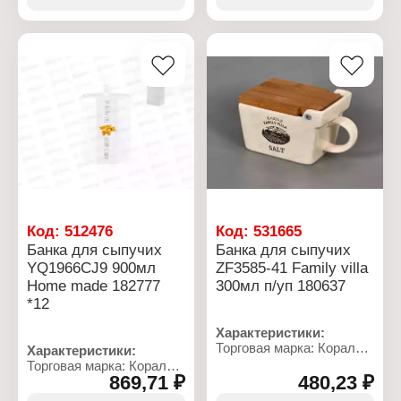
Назначение: для
Назначение: для
сыпучих продуктов
сыпучих продуктов
Материал: фарфор,
Объем: 600 мл
бамбук
Размер изделия:
Объем: 600 мл
12х11х11 см
Ширина: 10,5 см
Материал: фарфор
Высота: 10,5 см
Покрытие: глянцевая
Использование в ПММ:
глазурь
нет
Цвет: белый, с рисунком
Комплектация: с
крышкой
Использование в ПММ:
да
Упаковка: в коробке
Код:
512476
Код:
531665
Банка для сыпучих
Банка для сыпучих
YQ1966CJ9 900мл
ZF3585-41 Family villa
Home made 182777
300мл п/уп 180637
*12
Характеристики:
Торговая марка: Коралл
Характеристики:
Артикул: ZF3585-41
Торговая марка: Коралл
Серия: "Family villa"
869,71 ₽
480,23 ₽
Артикул: YQ1966CJ9
Тип товара: Банка для
Серия: "Home made"