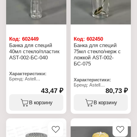
9,1х7,1х13,5 см
12,1х9х12 см
Цвет: прозрачный
Размер: 11х14 см
Комплектация: с ложкой
Материал: стекло
Объем: 300 мл
Код:
602449
Код:
602450
Банка для специй
Банка для специй
40мл стекло/пластик
75мл стекло/нерж с
AST-002-БС-040
ложкой AST-002-
БС-075
Характеристики:
Бренд: Astell
Характеристики:
Артикул: AST-002-
Бренд: Astell
БС-040
43,47 ₽
80,73 ₽
Артикул: AST-002-
Тип товара: Банка
БС-075
Назначение: для специй
Тип товара: Банка
В корзину
В корзину
Комплектация: с
Назначение: для специй
крышкой
Комплектация: с
Объем: 40 мл
крышкой, с ложкой
Материал: стекло,
Объем: 75 мл
пластик
Материал: стекло,
Цвет крышки: хром
нержавеющая сталь
Цвет крышки: хром