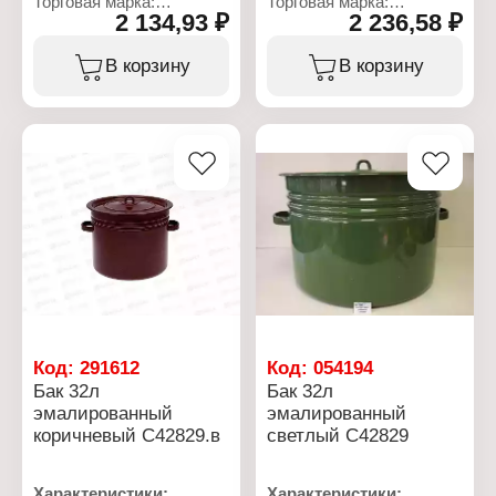
Торговая марка:
Торговая марка:
2 134,93 ₽
2 236,58 ₽
СтальЭмаль
СтальЭмаль
Артикул: C42827
Артикул: С42827.СГ
Тип товара: Бак
Тип товара: Бак
В корзину
В корзину
Покрытие:
Покрытие:
эмалированный
эмалированный
Объем: 20 л
Высота (без крышки): 27
Комплектация: с
см
крышкой
Высота (с крышкой): 30
Высота (без крышки): 27
см
см
Диаметр: 32 см
Высота: 30 см
Ширина (с ручками): 41
Диаметр: 32 см
см
Ширина (с ручками): 41
Цвет: серо-голубой
см
Объем: 20 л
Цвет эмали внешний: в
Декор: без декора
ассортименте
Декор: без декора
Вес: 2,963 кг
Код:
291612
Код:
054194
Бак 32л
Бак 32л
эмалированный
эмалированный
коричневый С42829.в
светлый С42829
Характеристики:
Характеристики: