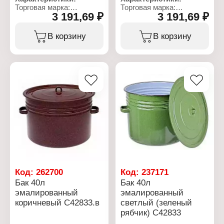
Торговая марка:
Торговая марка:
3 191,69 ₽
3 191,69 ₽
СтальЭмаль
СтальЭмаль
Артикул: C42829.в
Артикул: C42829
Тип товара: Бак
Тип товара: Бак
В корзину
В корзину
Покрытие:
Покрытие:
эмалированный
эмалированный
Объем: 32 л
Объем: 32 л
Комплектация: с
Комплектация: с
крышкой
крышкой
Высота (без крышки): 28
Высота (без крышки): 28
см
см
Высота: 31,1 см
Высота: 31,1 см
Диаметр: 40 см
Диаметр: 40 см
Ширина (с ручками): 49,3
Ширина (с ручками): 49,3
см
см
Цвет эмали внутренний:
Декор: без декора
вишневый
Вес: 4,109 кг
Цвет эмали внешний:
вишневый
Декор: без декора
Код:
262700
Код:
237171
Вес: 4,109 кг
Бак 40л
Бак 40л
эмалированный
эмалированный
коричневый С42833.в
светлый (зеленый
рябчик) С42833