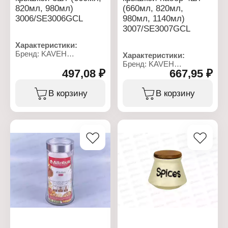
820мл, 980мл)
(660мл, 820мл,
3006/SE3006GCL
980мл, 1140мл)
3007/SE3007GCL
Характеристики:
Бренд: KAVEH
Характеристики:
Артикул:
Бренд: KAVEH
3006/SE3006GCL
497,08 ₽
667,95 ₽
Артикул:
Серия: Candy
3007/SE3007GCL
Тип товара: Банка
Серия: Candy
В корзину
В корзину
Назначение: для
Тип товара: Банка
сыпучих продуктов
Назначение: для
Вариация: набор
сыпучих продуктов
Количество: 3 шт
Вариация: набор
Материал: стекло,
Количество: 4 шт
металл
Материал: стекло,
Объем: 660 мл, 820 мл,
металл
980 мл
Объем: 660 мл, 820 мл,
Цвет: прозрачный
980 мл, 1140 мл
Декор: без рисунка
Цвет: прозрачный
Тип крышки: винтовая
Декор: без рисунка
крышка
Тип крышки: винтовая
крышка
Упаковка: в коробке