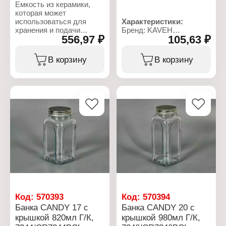
Емкость из керамики,
которая может
использоваться для
Характеристики:
хранения и подачи
Бренд: KAVEH
556,97 ₽
105,63 ₽
различных продуктов,
Артикул:
таких как варенье, мёд,
7397/CR7397BCL
крупы, макаронные
Серия: Candy
В корзину
В корзину
изделия или конфеты.
Тип товара: Банка
Назначение: для
Характеристики:
сыпучих продуктов
Бренд: Agness
Комплектация: с
Артикул: 358-2208
крышкой
Серия: Sunday
Объем: 340 мл
Тип товара: Банка
Материал: нержавеющая
Назначение: для
сталь, стекло
сыпучих продуктов
Размер: 8,4х8,4х9 см
Размер: 11,5х15 см
Диаметр горлышка: 6 см
Материал: керамика
Цвет: прозрачный
Объем: 750 мл
Декор: без рисунка
Тип крышки: винтовая
крышка
Код:
570393
Код:
570394
Банка CANDY 17 с
Банка CANDY 20 с
крышкой 820мл Г/К,
крышкой 980мл Г/К,