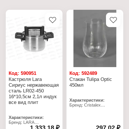
Код:
590951
Код:
592489
Кастрюля Lara
Cтакан Tulipa Optic
Cириус нержавеющая
450мл
сталь LR02-450
16*10,5см 2,1л индук
Характеристики:
все вид плит
Бренд: Cristalex
Артикул: CR450201TO
Коллекция: "Tulipa Optic"
Характеристики:
Тип товара: Стакан
Бренд: LARA
Вариация: низкий
1 333,18 ₽
297,02 ₽
Артикул: LR02-450