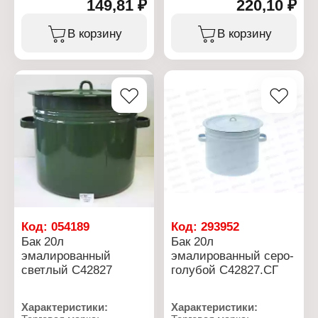
149,81 ₽
220,10 ₽
Артикул: NE80-145
Артикул: NE80-142
Тип товара: Коврик для
Тип товара: Коврик для
выпечки
выпечки
В корзину
В корзину
Вариация:
Вариация:
Антипригарный лист для
Антипригарный лист для
выпечки
выпечки
Размер: 25х33 см
Размер: 40х33 см
Использование:
Использование:
многоразовый
многоразовый
Материал: тефлон,
Материал: тефлон,
стекловолокно
стекловолокно
Температура
Температура
использования: до +260
использования: до +260
С
С
Код:
054189
Код:
293952
Бак 20л
Бак 20л
эмалированный
эмалированный серо-
светлый С42827
голубой С42827.СГ
Характеристики:
Характеристики: