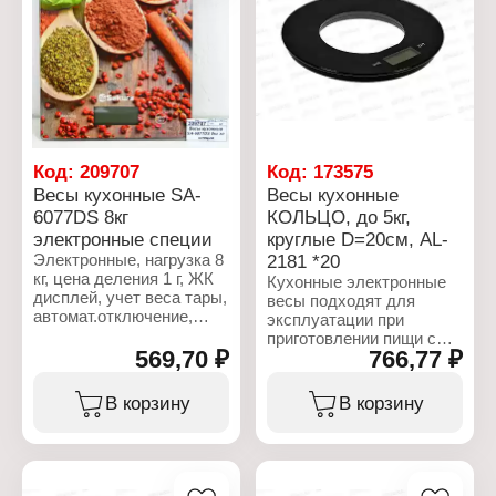
Установка: настольные
Автоматическое
отключение: есть
Функция сброса тары:
есть
Тип дисплея: LCD-
дисплей
Питание: 1хCR2032
Точность измерения (шаг
Код:
209707
Код:
173575
деления): 1 г
Весы кухонные SA-
Весы кухонные
Материал: пластик,
6077DS 8кг
КОЛЬЦО, до 5кг,
закаленное стекло
электронные специи
круглые D=20см, AL-
Диаметр: 18,5 см
Индикатор заряда: есть
Электронные, нагрузка 8
2181 *20
Индикатор перегрузки:
кг, цена деления 1 г, ЖК
Кухонные электронные
есть
дисплей, учет веса тары,
весы подходят для
Размер дисплея: 44х18
автомат.отключение,
эксплуатации при
мм
индикатор перегрузки и
приготовлении пищи с
Габаритные размеры:
заряда батарейки,
569,70 ₽
766,77 ₽
целью точного
195х26х195 мм
питание 1*CR2032 ,
измерения веса
пластиковый корпус,
ингредиентов. Данная
В корзину
В корзину
рабочая поверхность
модель имеет
20*15 см из прочного
стеклянный прочный
стекла, срок службы: 3
корпус. Весы идеально
года, рисунок: с
подходят для
эксплуатации в