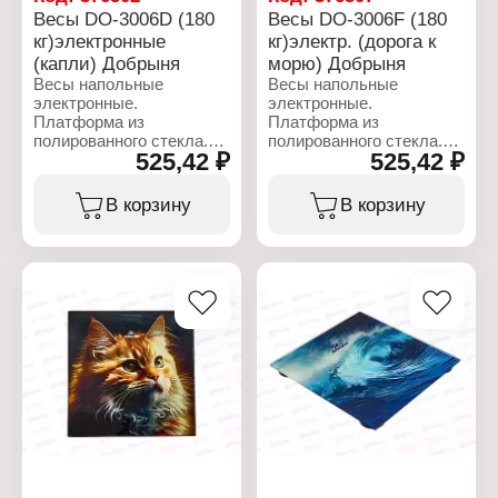
Весы DO-3006D (180
Весы DO-3006F (180
кг)электронные
кг)электр. (дорога к
(капли) Добрыня
морю) Добрыня
Весы напольные
Весы напольные
электронные.
электронные.
Платформа из
Платформа из
полированного стекла.
полированного стекла.
525,42 ₽
525,42 ₽
Цифровой
Цифровой
жидкокристаллический
жидкокристаллический
дисплей. Включение
дисплей. Включение
В корзину
В корзину
одним прикосновением.
одним прикосновением.
Индикатор перегрузки.
Индикатор перегрузки.
Индикатор замены
Индикатор замены
батареи.
батареи.
Автоматическое
Автоматическое
обнуление и отключение.
обнуление и отключение.
Элемент питания 2хААА.
Элемент питания 2хААА.
Максимальная нагрузка:
Максимальная нагрузка:
180 кг. Цена деления: 100
180 кг. Цена деления: 100
г.
г.
Характеристики:
Характеристики:
Бренд: Добрыня
Бренд: Добрыня
Тип товара: Весы
Тип товара: Весы
Модель: DO-3006D
Модель: DO-3006F