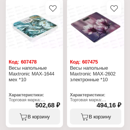
кг
кг
Материал платформы:
Материал платформы:
металл
металл
Установка: напольные
Установка: напольные
Размер платформы:
Размер платформы:
26,5х24 см
26,5х24 см
Цена деления: 1 кг
Цена деления: 1 кг
Код:
607478
Код:
607475
Весы напольные
Весы напольные
Maxtronic MAX-1644
Maxtronic MAX-2602
мех *10
электронные *10
Характеристики:
Характеристики:
Торговая марка:
Торговая марка:
502,68 ₽
494,16 ₽
MAXTRONIC
MAXTRONIC
Тип товара: Весы
Тип товара: Весы
Модель: MAX-1644
Модель: MAX-2602
В корзину
В корзину
Назначение: бытовые
Назначение: бытовые
Вид: механические
Вид: электронные
Установка: напольные
Установка: напольные