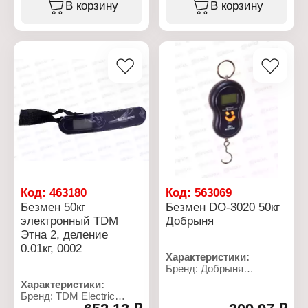
Тип товара: Безмен
В корзину
В корзину
Модель: № 1
Назначение: бытовой
Вид: электронный
Максимальный вес: 40 кг
Точность измерения (шаг
деления): 100 г
Единица измерения: кг,
фунт
Установка: подвесной
Питание: 1хCR2032
Цвет корпуса: черный
Размер: 110х40х25 мм
Материал корпуса:
пластик
Особенность:
автоматическое
Код:
463180
Код:
563069
отключение через 60 сек
Безмен 50кг
Безмен DO-3020 50кг
электронный TDM
Добрыня
Этна 2, деление
0.01кг, 0002
Характеристики:
Бренд: Добрыня
Тип товара: Безмен
Характеристики:
Модель: DO-3020
Бренд: TDM Electric
Назначение: бытовой
Артикул: SQ4018-0002