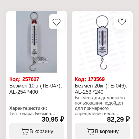
Код:
257607
Код:
173569
Безмен 10кг (ТЕ-047),
Безмен 20кг (ТЕ-046),
AL-254 *400
AL-253 *240
Безмен для домашнего
пользования подойдет
Характеристики:
для примерного
Тип товара: Безмен
определения веса
30,95 ₽
82,29 ₽
Модель: ТЕ-047
продуктов и небольших
Назначение: бытовой
предметов. Есть кольцо
Вид: механический
для подвешивания и
В корзину
В корзину
Установка: подвесной
удобный крюк для