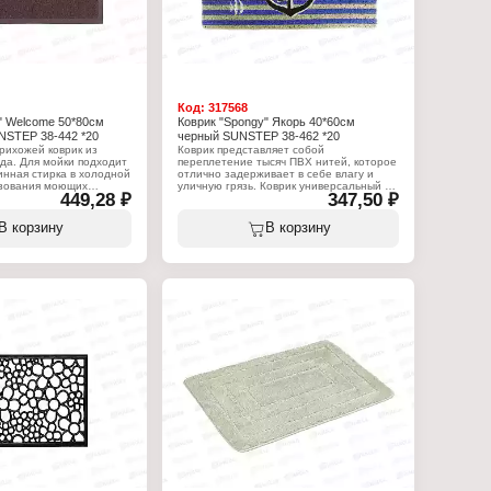
Код:
317568
" Welcome 50*80см
Коврик "Spongy" Якорь 40*60см
NSTEP 38-442 *20
черный SUNSTEP 38-462 *20
рихожей коврик из
Коврик представляет собой
да. Для мойки подходит
переплетение тысяч ПВХ нитей, которое
нная стирка в холодной
отлично задерживает в себе влагу и
ьзования моющих
уличную грязь. Коврик универсальный и
449,28 ₽
347,50 ₽
 сохнет. Легко моется.
практичный. Подходит для
ля защиты помещений от
использования в ванной комнате и у
входа в помещения.
В корзину
В корзину
:
Характеристики:
 SunStep
Торговая марка: SunStep
Артикул: 38-462
Серия: Spongy
рик
Тип товара: Коврик
я прихожей
Назначение: для прихожей
e"
Дизайн: "Якорь"
й
Цвет: разноцветный
см
Размер: 40х60 см
Материал: ПВХ