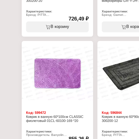
300200-20
микрофибры GR-Y-JH-
Характеристики:
Характеристики:
Бренд: PITTA
Бренд: Garnet
726,49 ₽
Артикул: 300200-20
Тип товара: Коврик
Тип товара: Коврик
Вариация: противоскол
Назначение: для ванной
Назначение: для ванной
В корзину
В корз
Размер: 50х80 см
Модель: GR-Y-JH-1701-1
Материал: полипропилен, полиэстер
Размер: 50х80 см
Материал: микрофибра 
полиэстер), противоско
покрытие (ПВХ)
Код:
599472
Код:
596844
Коврик в ванную 60*100см CLASSIC
Коврик в ванную 60*90
фиолетовый 01СL-60100-169 *20
300200-12
Характеристики:
Характеристики:
Производитель: Banyolin
Бренд: PITTA
855,26 ₽
Серия: Classic
Артикул: 300200-12