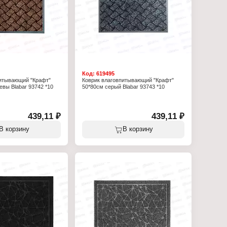
Код:
619495
питывающий "Крафт"
Коврик влаговпитывающий "Крафт"
евы Blabar 93742 *10
50*80см серый Blabar 93743 *10
439,11 ₽
439,11 ₽
В корзину
В корзину