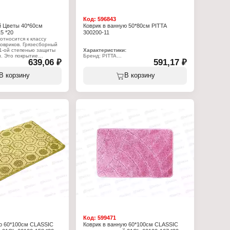
Код:
596843
й Цветы 40*60см
Коврик в ванную 50*80см PITTA
5 *20
300200-11
относится к классу
овриков. Грязесборный
 1-ой степенью защиты
Характеристики:
и. Это покрытие
Бренд: PITTA
639,06 ₽
591,17 ₽
 улице перед входом в
Артикул: 300200-11
 обувь от крупных
Тип товара: Коврик
рязи, обладает
Назначение: для ванной
В корзину
В корзину
ими свойствами. В то
Размер: 50х80 см
ый коврик является
Материал: полипропилен, полиэстер
ьера за счет своей
мы.
:
 SunStep
рик
ный
я прихожей
см
на
Код:
599471
ю 60*100см CLASSIC
Коврик в ванную 60*100см CLASSIC