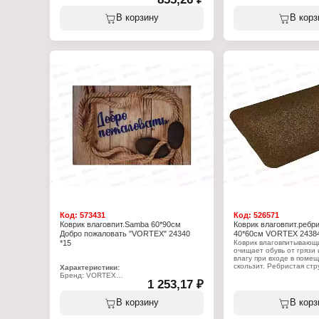
Тип товара: Коврик
Тип товара: Коврик
Назначение: для ванной
Назначение: для ванной
В корзину
В корз
Модель: 01СL-60100-169
Размер: 60х90 см
Цвет: фиолетовый
Материал: полипропилен
Размер: 60х100 см
Материал: полипропилен
Код:
573431
Код:
526571
Коврик влаговпит.Samba 60*90см
Коврик влаговпит.ребри
Добро пожаловать "VORTEX" 24340
40*60см VORTEX 24384
*15
Коврик влаговпитывающ
очищает обувь от грязи
влагу при входе в помещ
скользит. Ребристая стр
Характеристики:
задерживает песок и вла
Бренд: VORTEX
1 253,17 ₽
"отдает" их в процессе о
Артикул: 24340
Серия: Samba
Характеристики:
Тип товара: Коврик
В корзину
В корз
Бренд: VORTEX
Вариация: влаговпитывающий
Артикул: 24384
Назначение: для прихожей