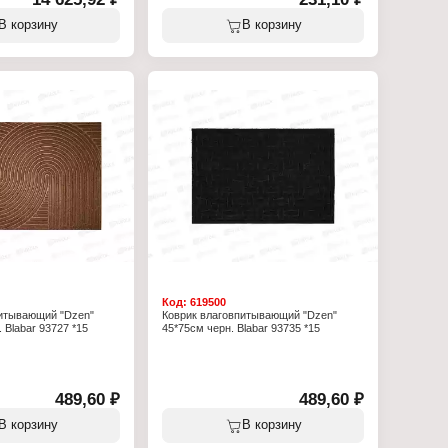
Серия: Trip
рик
Тип товара: Коврик
В корзину
В корзину
овпитывающий
Вариация: влаговпитывающий
я прихожей
Назначение: для прихожей
ебристый
Особенность: ребристый
Цвет: серый
0 см
Размер: 40х60 см
полиэстер, подложка
Материал: ворс полиэстер, подложка
ПВХ
Код:
619500
питывающий "Dzen"
Коврик влаговпитывающий "Dzen"
 Blabar 93727 *15
45*75см черн. Blabar 93735 *15
489,60 ₽
489,60 ₽
В корзину
В корзину