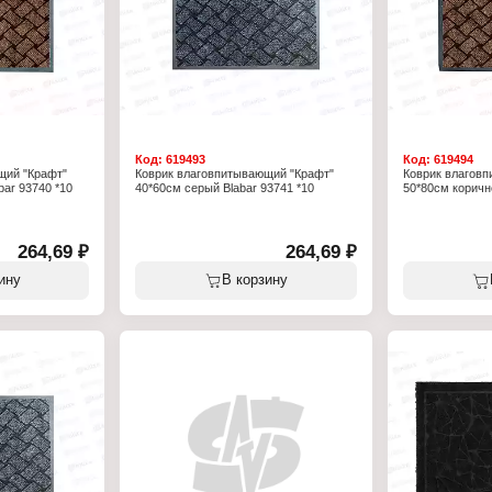
х машинах.
ающий
жей
опилен
Код:
619493
Код:
619494
щий "Крафт"
Коврик влаговпитывающий "Крафт"
Коврик влагов
ar 93740 *10
40*60см серый Blabar 93741 *10
50*80см коричн
264,69 ₽
264,69 ₽
ину
В корзину