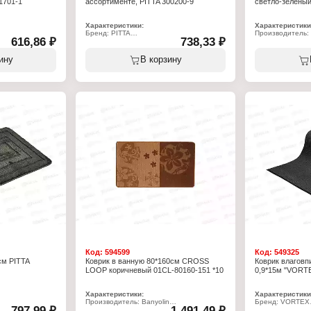
1701-1
ассортименте, PITTA 300200-9
светло-зеленый
Характеристики:
Характеристики
Бренд: PITTA
Производитель: 
616,86 ₽
738,33 ₽
Артикул: 300200-9
Серия: Classic
ьзящий
Тип товара: Коврик
Тип товара: Ков
Назначение: для ванной
Назначение: дл
ину
В корзину
Размер: 50х80 см
Модель: 01СL-6
Материал: полипропилен, полиэстер
Цвет: светло-зе
(100%
Дизайн: в ассортименте
Размер: 60х100
льзящее
Материал: поли
Код:
594599
Код:
549325
см PITTA
Коврик в ванную 80*160см CROSS
Коврик влаговпи
LOOP коричневый 01СL-80160-151 *10
0,9*15м "VORT
Характеристики:
Характеристики
Производитель: Banyolin
Бренд: VORTEX
797,99 ₽
1 491,49 ₽
Серия: CROSS LOOP
Артикул: 24204