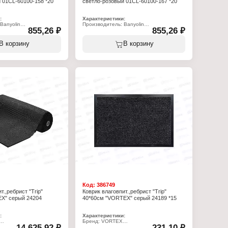
 01СL-60100-158 *20
светло-розовый 01СL-60100-167 *20
:
Характеристики:
Banyolin
Производитель: Banyolin
855,26 ₽
855,26 ₽
Серия: Classic
рик
Тип товара: Коврик
я ванной
Назначение: для ванной
В корзину
В корзину
0100-158
Модель: 01СL-60100-167
леный
Цвет: светло-розовый
 см
Размер: 60х100 см
пропилен
Материал: полипропилен
Код:
386749
т.,ребрист "Trip"
Коврик влаговпит.,ребрист "Trip"
EX" серый 24204
40*60см "VORTEX" серый 24189 *15
:
Характеристики:
Бренд: VORTEX
14 625,92 ₽
231,10 ₽
Артикул: 24189