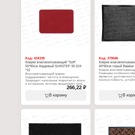
Назначение: придверный
Назначение: для прихо
Размер: 40х60 см
Цвет: серый
Материал: полиэстр
Размер: 50х80 см
Материал: полиэстер
Код:
434339
Код:
379046
Коврик влаговпитывающий "Soft"
Коврик влаговпитывающ
50*80см бордовый SUNSTEP 35-024
40*60см серый Balabar 
*15
Коврик влаговпитывающий
Главными особенностями
Влаговпитывающий коврик
являются: долговечност
поддерживает чистоту в помещении.
износостойкость, устойч
Защищает напольные покрытия от влаги
лучам и удержание на 1
и истирания, поэтому продлевает срок
266,22 ₽
кг влаги и грязи. Жестк
их службы. Коврик не скользит, что
очищает грязь, мелкие ч
обеспечивает безопасность
земли, приносимые на п
использования. Очищается вручную или
В корзину
В корз
Технология производств
пылесосом, за счет чего прост в уходе.
влаговпитывающих ковро
собой вулканизацию вор
Характеристики:
полотно основы, благод
Торговая марка: SunStep
ковриков не осыпается и
Артикул: 35-024
распускается даже при 
Серия: Soft
Такая технология произ
Тип товара: Коврик
обеспечивает износоуст
Вариация: влаговпитывающий
высокие влаговпитываю
Назначение: для прихожей
характеристики, а ПВХ о
Цвет: бордовый
непромокаемость, анти
Размер: 50х80 см
свойства и возможность 
Материал: полипропилен