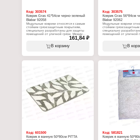
Код:
303574
Код:
303575
Коврик Gras 41*54см черно-зеленый
Коврик Gras 56*84см ч
Blabar 92058
Blabar 92062
Модульные коврики относятся к самым
Модульные коврики отно
стойким грязезащитным покрытиям,
стойким грязезащитным 
специально разработаны для защиты
специально разработан
помещений от уличной грязи. Между
помещений от уличной г
161,84 ₽
собой модули скрепляются при помощи
собой модули скрепляю
прочных защёлкивающихся
прочных защёлкивающи
соединителей, для чего не требуется
соединителей, для чего
В корзину
В корз
специальных навыков или инструментов.
специальных навыков ил
Структура коврика прекрасно защищает
Структура коврика прек
помещение от проникновения крупных
помещение от проникно
фракций песка и снега. Коврики
фракций песка и снега. 
допускается использовать как снаружи,
допускается использоват
так и внутри помещений. Они могут быть
так и внутри помещений
установлены на любую поверхность.
установлены на любую п
Обладают стойкость к синтетическим
Обладают стойкость к с
моющим средствам и антигололедным
моющим средствам и а
реагентам, также имеют высокую
реагентам, также имеют
стойкость к УФ-излучению и тепловому
стойкость к УФ-излучен
старению. Просты в уходе.
старению. Просты в ухо
Характеристики:
Характеристики:
Торговая марка: Blabar
Торговая марка: Blabar
Артикул: 92058
Артикул: 92062
Серия: Gras
Серия: Gras
Тип товара: Коврик
Тип товара: Коврик
Назначение: для прихожей
Назначение: для прихо
Цвет: черно-зеленый
Цвет: черно-зеленый
Размер: 42х56 см
Размер: 56х84 см
Материал: ПВХ
Материал: ПВХ
Код:
601500
Код:
581821
Коврик в ванную 50*80см PITTA
Коврик в ванную 50*80