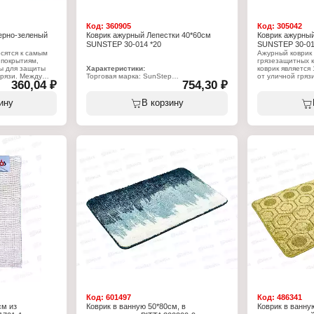
Код:
360905
Код:
305042
ерно-зеленый
Коврик ажурный Лепестки 40*60см
Коврик ажурны
SUNSTEP 30-014 *20
SUNSTEP 30-01
сятся к самым
Ажурный коврик 
покрытиям,
грязезащитных к
ы для защиты
Характеристики:
коврик является
рязи. Между
Торговая марка: SunStep
от уличной гряз
360,04 ₽
754,30 ₽
тся при помощи
Артикул: 30-014
укладывается на
хся
Тип товара: Коврик
здание, очищает
 не требуется
Вариация: Ажурный
частиц снега, г
ину
В корзину
и инструментов.
Назначение: для прихожей
противоскользящ
расно защищает
Рисунок: Лепестки
же время, ажурн
вения крупных
Цвет: черный
предметом интер
Коврики
Размер: 40х60 см
необычной фор
ь как снаружи,
Материал: резина
. Они могут быть
Характеристики
оверхность.
Торговая марка:
интетическим
Артикул: 30-015
нтигололедным
Тип товара: Ков
 высокую
Вариация: Ажур
ию и тепловому
Назначение: дл
де.
Рисунок: Цветы
Цвет: черный
Размер: 40х60 
Материал: рези
жей
Код:
601497
Код:
486341
см из
Коврик в ванную 50*80см, в
Коврик в ванну