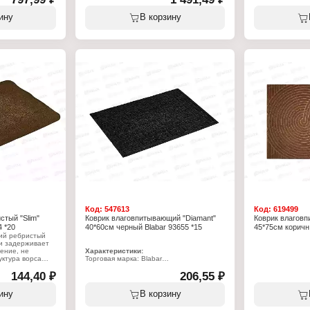
Тип товара: Коврик
Серия: Trip
Назначение: для ванной
Тип товара: Ков
ину
В корзину
Модель: 01СL-80160-151
Вариация: влаг
, полиэстер
Цвет: коричневый
Назначение: дл
Размер: 80х160 см
Особенность: р
Материал: полипропилен
Цвет: серый
Размер: 90х150
Материал: ворс 
ПВХ
Код:
547613
Код:
619499
стый "Slim"
Коврик влаговпитывающий "Diamant"
Коврик влагов
 *20
40*60см черный Blabar 93655 *15
45*75см коричн.
ий ребристый
 и задерживает
ение, не
Характеристики:
уктура ворса
Торговая марка: Blabar
гу и легко
Артикул: 93655
чистки.
144,40 ₽
Серия: Diamant
206,55 ₽
Тип товара: Коврик
Вариация: влаговпитывающий
ину
В корзину
Назначение: для прихожей
Цвет: черный