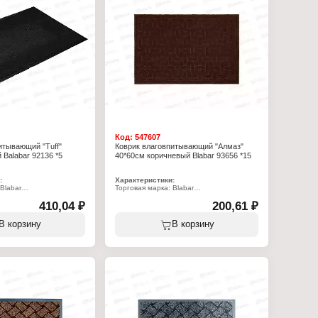
Код:
547607
итывающий "Tuff"
Коврик влаговпитывающий "Алмаз"
 Balabar 92136 *5
40*60см коричневый Blabar 93656 *15
:
Характеристики:
Blabar
Торговая марка: Blabar
Артикул: 93656
410,04 ₽
Серия: Алмаз
200,61 ₽
рик
Тип товара: Коврик
овпитывающий
Вариация: влаговпитывающий
В корзину
В корзину
я прихожей
Назначение: для прихожей
ебристый
Цвет: коричневый
Размер: 40х60 см
см
Материал: ворс полиэстер, подложка
полиэстер, подложка
ПВХ