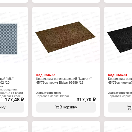
Размер: 40х60 см
Материал: ворс полиэстер, подложка
ающий
ПВХ
жей
й
ер, подложка
Код:
568732
Код:
568734
ий "Mio"
Коврик влаговпитывающий "Natverk"
Коврик влаговп
02 *20
45*75см корич Blabar 93689 *15
45*75см черный
ик
 помещении.
крытия от влаги
Характеристики:
Характеристики
родлевает срок
Торговая марка: Blabar
Торговая марка: 
177,48 ₽
317,70 ₽
льзит, что
Артикул: 93689
Артикул: 93688
сть
Серия: Natverk
Серия: Natverk
ся вручную или
Тип товара: Коврик
Тип товара: Ков
ину
В корзину
прост в уходе.
Вариация: влаговпитывающий
Вариация: влаг
Назначение: для прихожей
Назначение: дл
Цвет: коричневый
Цвет: черный
p
Размер: 45х75 см
Размер: 45х75 
Материал: ворс полиэстер, подложка
Материал: ворс 
ПВХ
ПВХ
ающий