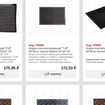
жей
Код:
370992
Код:
370995
ий "Tuff"
Коврик влаговпитывающий "Tuff"
Коврик влаговп
92132 *20
40*60см черный Balabar 92130 *20
60*90см черный
 "Tuff".
Коврик влаговпитывающий ребристый
 ковриков "Tuff"
очищает обувь от грязи и задерживает
ь, повышенная
влагу при входе в помещение, не
Характеристики
ивость к УФ-
скользит. Ребристая структура ворса
Торговая марка: 
м2 изделия до 4
задерживает песок и влагу и легко
Артикул: 92136
ий ворс отлично
175,95 ₽
"отдает" их в процессе очистки.
172,53 ₽
Серия: Tuff
астицы песка и
Тип товара: Ков
одошвах обуви.
Характеристики:
Вариация: влаг
ину
В корзину
а
Торговая марка: Blabar
Назначение: дл
в представляет
Артикул: 92130
Особенность: р
са в ПВХ
Серия: Tuff
Цвет: черный
аря чему ворс
Тип товара: Коврик
Размер: 60х90 
 сам коврик не
Вариация: влаговпитывающий
Материал: ворс 
разрезании.
Назначение: для прихожей
ПВХ
водства
Особенность: ребристый
ойчивость и
Цвет: черный
щие
Размер: 40х60 см
снова -
Материал: ворс полиэстер, подложка
скользящие
ПВХ
чистки в