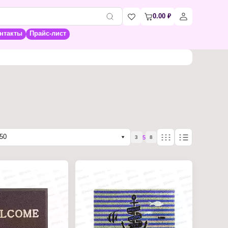
0.00
₽
нтакты
Прайс-лист
50
5
3
8