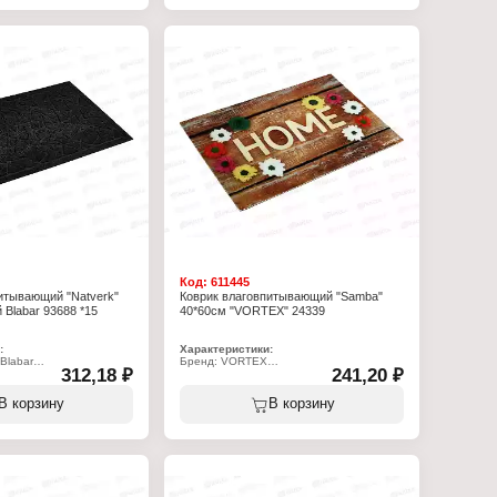
Код:
611445
итывающий "Natverk"
Коврик влаговпитывающий "Samba"
 Blabar 93688 *15
40*60см "VORTEX" 24339
:
Характеристики:
Blabar
Бренд: VORTEX
312,18 ₽
241,20 ₽
Артикул: 24339
Серия: Samba
рик
Тип товара: Коврик
В корзину
В корзину
овпитывающий
Вариация: влаговпитывающий
я прихожей
Дизайн: "Home"
Размер: 40х60 см
см
Материал: ворс полиэстер, подложка
полиэстер, подложка
ПВХ
Плотность ворса: 500 г/кв.м
Высота ворса: 5 мм