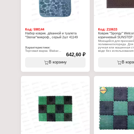
Код:
598144
Код:
210633
Набор коврик. д/ванной и туалета
Коврик "Spongy" Welco
"Stenar"микроф., серый 2шт 41149
коричневый SUNSTEP 3
Моющийся для прихожей
поливинилхлорида. Для 
Характеристики:
ручная или машинная ст
Торговая марка: Blabar
воде без использовани
642,60 ₽
Артикул: 41150
средств. Быстро сохнет.
Тип товара: Набор ковриков
Используется для защи
Назначение: для ванной и туалета
пыли и грязи.
В корзину
В корз
Модель: "Stenar"
Количество: 2 шт
Характеристики:
Цвет: серый
Торговая марка: SunSte
Размер: 50х80, 40х50 см
Артикул: 38-432
Материал: микрофибра,
Серия: Spongy
пенополиуретан, антискользящее
Тип товара: Коврик
покрытие из ПВХ
Назначение: для прихо
Дизайн: "Welcome"
Цвет: коричневый
Размер: 40х60 см
Материал: ПВХ