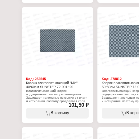
Серия: Slim
Дизайн: "Добро пожаловать"
Тип товара: Коврик
Размер: 60х90 см
Вариация: влаговпитыв
Материал: ворс полиэстер, подложка
Назначение: для прихо
ПВХ
Особенность: ребристы
Размер: 40х60 см
Материал: ворс полиэст
ПВХ
Код:
252545
Код:
278812
Коврик влаговпитывающий "Mio"
Коврик влаговпитывающ
40*60см SUNSTEP 72-001 *20
50*80см SUNSTEP 72-0
Влаговпитывающий коврик
Влаговпитывающий ковр
поддерживает чистоту в помещении.
поддерживает чистоту в
Защищает напольные покрытия от влаги
Защищает напольные по
и истирания, поэтому продлевает срок
и истирания, поэтому п
101,50 ₽
их службы. Коврик не скользит, что
их службы. Коврик не ско
обеспечивает безопасность
обеспечивает безопасно
использования. Очищается вручную или
использования. Очищает
В корзину
В корз
пылесосом, за счет чего прост в уходе.
пылесосом, за счет чего 
Характеристики:
Характеристики:
Торговая марка: SunStep
Торговая марка: SunSte
Артикул: 72-001
Артикул: 72-002
Серия: Mio
Серия: Mio
Тип товара: Коврик
Тип товара: Коврик
Вариация: влаговпитывающий
Вариация: влаговпитыв