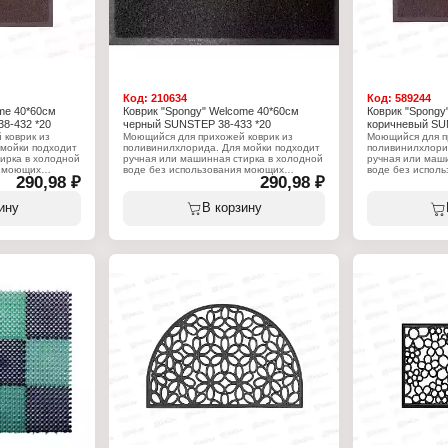
Код:
210634
Код:
589244
me 40*60см
Коврик "Spongy" Welcome 40*60см
Коврик "Spongy
8-432 *20
черный SUNSTEP 38-433 *20
коричневый SU
 коврик из
Моющийся для прихожей коврик из
Моющийся для п
мойки подходит
поливинилхлорида. Для мойки подходит
поливинилхлори
ирка в холодной
ручная или машинная стирка в холодной
ручная или маши
я моющих
воде без использования моющих
воде без испол
290,98 ₽
290,98 ₽
 Легко моется.
средств. Быстро сохнет. Легко моется.
средств. Быстро
ты помещений от
Используется для защиты помещений от
Используется д
пыли и грязи.
пыли и грязи.
ину
В корзину
Характеристики:
Характеристики
p
Торговая марка: SunStep
Торговая марка:
Артикул: 38-433
Артикул: 38-442
Серия: Spongy
Серия: Spongy
Тип товара: Коврик
Тип товара: Ков
жей
Назначение: для прихожей
Назначение: дл
Дизайн: "Welcome"
Дизайн: "Welcom
Цвет: черный
Цвет: коричневы
Размер: 40х60 см
Размер: 50х80 
Материал: ПВХ
Материал: ПВХ