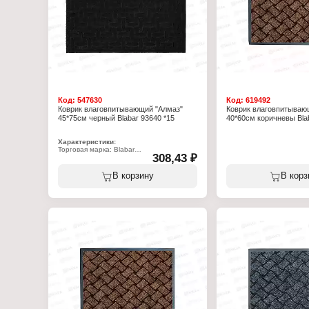
специальных стиральны
Характеристики:
Торговая марка: Blabar
Артикул: 92132
Серия: Tuff
Тип товара: Коврик
Вариация: влаговпитыв
Назначение: для прихо
Цвет: серый
Размер: 40х60 см
Материал: ПВХ, полипр
Код:
547630
Код:
619492
Коврик влаговпитывающий "Алмаз"
Коврик влаговпитываю
45*75см черный Blabar 93640 *15
40*60см коричневы Blab
Характеристики:
Торговая марка: Blabar
308,43 ₽
Артикул: 93640
Серия: Алмаз
Тип товара: Коврик
В корзину
В корз
Вариация: влаговпитывающий
Назначение: для прихожей
Цвет: черный
Размер: 45х75 см
Материал: ворс полиэстер, подложка
ПВХ