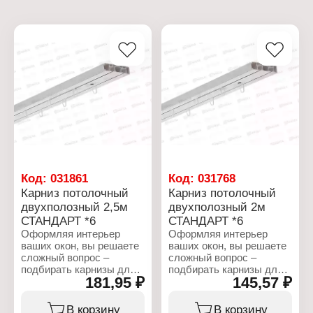
Код:
031861
Код:
031768
Карниз потолочный
Карниз потолочный
двухполозный 2,5м
двухполозный 2м
СТАНДАРТ *6
СТАНДАРТ *6
Оформляя интерьер
Оформляя интерьер
ваших окон, вы решаете
ваших окон, вы решаете
сложный вопрос –
сложный вопрос –
подбирать карнизы для
подбирать карнизы для
181,95 ₽
145,57 ₽
штор или шторы под
штор или шторы под
карнизы? Послушайте
карнизы? Послушайте
дельный совет –
дельный совет –
В корзину
В корзину