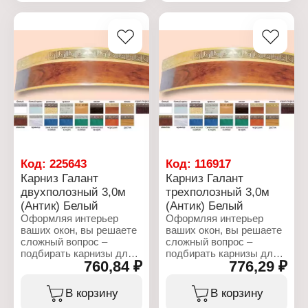
как вы определились с
типом штор и их
собственным весом. Но
только после того, как
карниз будет
установлен, можно
приступать к
непосредственному
изготовлению штор, так
как вам будет известна
длина карниза и высота
его крепления от пола.
Данный карниз серии
"Галант - Антик", состоит
Код:
225643
Код:
116917
из 2-ух полозного ПВХ
Карниз Галант
Карниз Галант
профиля и
двухполозный 3,0м
трехполозный 3,0м
комплектующих. Длина
(Антик) Белый
(Антик) Белый
карниза - 2,5 м. Цвет -
белый.
Оформляя интерьер
Оформляя интерьер
ваших окон, вы решаете
ваших окон, вы решаете
Характеристики:
сложный вопрос –
сложный вопрос –
Серия: "Галант - Антик"
подбирать карнизы для
подбирать карнизы для
760,84 ₽
776,29 ₽
Тип товара: Карниз
штор или шторы под
штор или шторы под
Назначение: для штор
карнизы? Послушайте
карнизы? Послушайте
Вариация: двухполозный
дельный совет –карнизы
дельный совет –карнизы
В корзину
В корзину
Способ крепления:
для штор необходимо
для штор необходимо