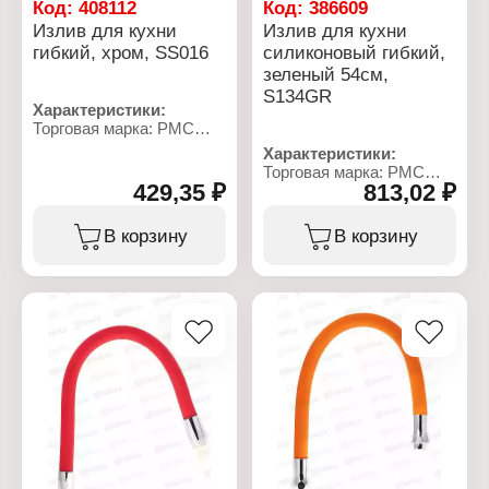
Назначение: для ванны
Код:
408112
Код:
386609
Цвет: хром
Излив для кухни
Излив для кухни
Длина излива: 40 см
гибкий, хром, SS016
силиконовый гибкий,
Форма: прямой
зеленый 54см,
Тип излива: поворотный
Материал: нержавеющая
S134GR
Характеристики:
сталь
Торговая марка: РМС
Габаритные размеры:
Артикул: SS016
400х36х35 мм
Характеристики:
Тип товара: Излив для
Торговая марка: РМС
смесителя
429,35 ₽
813,02 ₽
Артикул: S134GR
Вариация: гибкий
Тип товара: Излив для
Назначение: для кухни
смесителя
В корзину
В корзину
Цвет: хром
Вариация: гибкий
Длина: 50 см
Назначение: для кухни
Тип излива: поворотный
Цвет: зеленый
Материал: нержавеющая
Длина: 54 см
сталь
Материал: силикон,
нержавеющая сталь