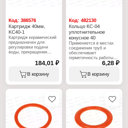
Код:
386576
Код:
482130
Картридж 40мм,
Кольцо КС-04
KC40-1
уплотнительное
Картридж керамический
конусное 40
предназначен для
Применяется в местах
регулировки подачи
соединения труб и
воды, прекращения
обеспечивает
подачи воды.
герметичность работы
184,01 ₽
6,28 ₽
сифона.
Характеристики:
Торговая марка: РМС
Характеристики:
В корзину
В корзину
Артикул: KC40-1
Торговая марка: РМС
Тип товара: Картридж
Артикул: РМС КС-04
Назначение: для
Тип товара: Кольцо
смесителя
уплотнительное
Диаметр: 40 мм
Вариация: конусное
Материал: керамика,
Диаметр: 40 мм
пластик
Толщина: 12 мм
Материал: резина