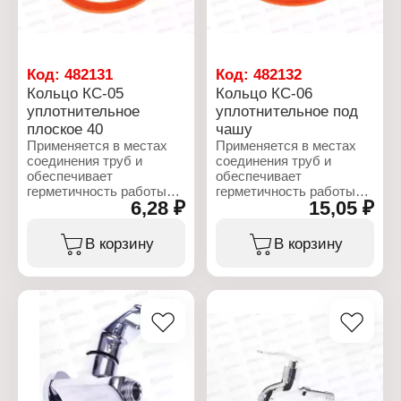
Код:
482131
Код:
482132
Кольцо КС-05
Кольцо КС-06
уплотнительное
уплотнительное под
плоское 40
чашу
Применяется в местах
Применяется в местах
соединения труб и
соединения труб и
обеспечивает
обеспечивает
герметичность работы
герметичность работы
6,28 ₽
15,05 ₽
сифона.
сифона.
Характеристики:
Характеристики:
В корзину
В корзину
Торговая марка: РМС
Торговая марка: РМС
Артикул: РМС КС-05
Артикул: РМС КС-06
Тип товара: Кольцо
Тип товара: Кольцо
уплотнительное
уплотнительное
Вариация: плоское
Назначение: под чашу
Диаметр: 40 мм
Диаметр: 70 мм
Толщина: 2 мм
Толщина: 5,2 мм
Материал: резина
Материал: резина