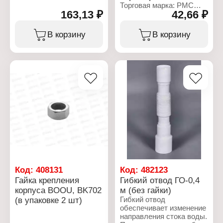
Тип резьбы: наружная
Торговая марка: РМС
163,13 ₽
42,66 ₽
резьба
Артикул: КС-01
Материал: пластик
Тип товара: Винт
Габаритные размеры:
Длина: 80 мм
В корзину
В корзину
55х52х51 мм
Диаметр: 6 мм
Материал: нержавеющая
сталь
Код:
408131
Код:
482123
Гайка крепления
Гибкий отвод ГО-0,4
корпуса BOOU, BK702
м (без гайки)
(в упаковке 2 шт)
Гибкий отвод
обеспечивает изменение
направления стока воды.