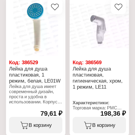
Способ монтажа:
Способ монтажа:
Монтаж: на мойку/
сверление
сверление
раковину
Вид поверхности:
Вид поверхности:
Вид крепления: гайка
глянцевый
глянцевый
Вес: 100 г
Вес: 138 г
Габаритные размеры:
69х44х71 мм
Код:
386529
Код:
386569
Лейка для душа
Лейка для душа
пластиковая, 1
пластиковая,
режим, белая, LE01W
гигиеническая, хром,
Лейка для душа имеет
1 режим, LE11
современный дизайн,
проста и удобна в
использовании. Корпус
Характеристики:
лейки изготовлен из
Торговая марка: РМС
ударопрочного пластика.
79,61 ₽
198,36 ₽
Артикул: LE11
Тип товара: Лейка для
Характеристики:
биде
В корзину
В корзину
Торговая марка: РМС
Цвет: хром
Артикул: LE01W
Диаметр распылителя: