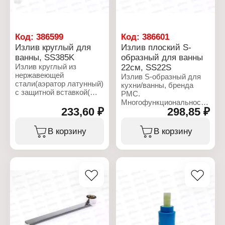
Код:
386599
Код:
386601
Излив круглый для
Излив плоский S-
ванны, SS385K
образный для ванны
Излив круглый из
22см, SS22S
нержавеющей
Излив S-образный для
стали(аэратор латунный)
кухни/ванны, бренда
с защитной вставкой(
РМС.
защита от царапин
Многофункциональность
поверхности излива).
233,60 ₽
298,85 ₽
изделия позволяет
Многофункциональность
увеличивать зону
изделия позволяет
использования
В корзину
В корзину
увеличивать зону
смесителя, легко мыть
использования
мойку и наполнять
смесителя, легко мыть
ванную. Легкий в уходе,
раковину и наполнять
излив, устойчив к
ванну. Легкий в уходе,
загрязнениям. Излив
излив, устойчив к
поворотный с
загрязнениям, защищен
регулятором расхода
от царапин.
воды (латунным
аэратором).
Характеристики:
Соединительная группа:
Торговая марка: РМС
латунные гайки.