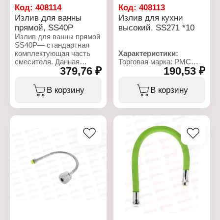
Код:
408114
Код:
408113
Излив для ванны
Излив для кухни
прямой, SS40P
высокий, SS271 *10
Излив для ванны прямой
SS40P— стандартная
комплектующая часть
Характеристики:
смесителя. Данная
Торговая марка: РМС
379,76 ₽
190,53 ₽
модель удобна как для
Артикул: SS271
раковины, так и для
Тип товара: Излив для
ванны. Элегантная
смесителя
В корзину
В корзину
форма гармонично
Назначение: для кухни
впишется в любой
Особенность: высокий
интерьер. Встроенный
Цвет: хром
аэратор экономит расход
Длина: 17 см
воды и придаёт потоку
Тип излива: поворотный
воздушность и мягкость.
Материал: нержавеющая
Изделие выполнено из
сталь
латуни и имеет долгий
срок службы.
Характеристики:
Торговая марка: РМС
Артикул: SS40P
Тип товара: Излив для
смесителя