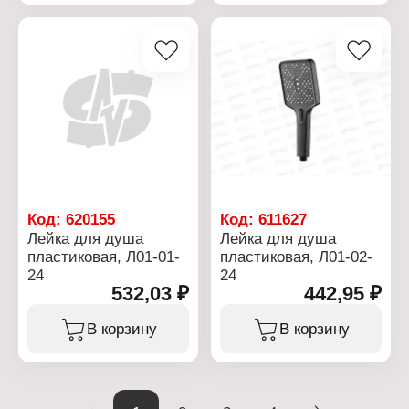
Тип товара: Лейка для
28 мм
душа
Диаметр
Цвет: белый
присоединительной
Форма лейки: круглая
резьбы: 1/2"
Количество режимов: 1
Количество режимов: 1
режим
режим
Материал: пластиковая
Материал: пластик
Код:
620155
Код:
611627
Лейка для душа
Лейка для душа
пластиковая, Л01-01-
пластиковая, Л01-02-
24
24
532,03 ₽
442,95 ₽
В корзину
В корзину