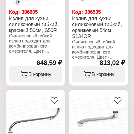
Код:
386605
Код:
386535
Излив для кухни
Излив для кухни
силиконовый гибкий,
силиконовый гибкий,
красный 50см, S50R
оранжевый 54см,
Силиконовый гибкий
S134OR
излив подходит для
Силиконовый гибкий
комбинированного
излив подходит для
смесителя. Цвет -
комбинированного
красный.
смесителя. Цвет -
648,59 ₽
813,02 ₽
оранжевый.
Характеристики:
Торговая марка: РМС
Характеристики:
В корзину
В корзину
Артикул: S50R
Торговая марка: РМС
Тип товара: Излив
Артикул: S134OR
смесителя
Тип товара: Излив для
Назначение: для кухни
смесителя
Тип излива: поворотный
Назначение: для кухни
Длина излива: 50 см
Тип излива: поворотный
Материал: нержавеющая
Длина излива: 54 см
сталь, силикон
Материал: нержавеющая
Цвет: красный
сталь, силикон
Особенность: гибкий
Цвет: оранжевый
Габаритные размеры:
Особенность: гибкий
500х100х30 мм