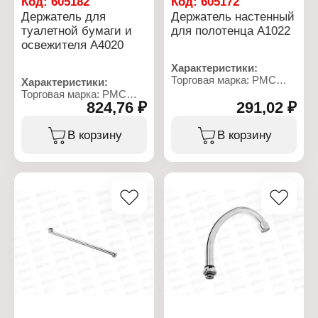
Код:
605182
Код:
605172
Держатель для
Держатель настенный
туалетной бумаги и
для полотенца A1022
освежителя А4020
Характеристики:
Торговая марка: РМС
Характеристики:
Артикул: A1022
Торговая марка: РМС
Тип товара: Держатель
824,76 ₽
291,02 ₽
Артикул: А4020
Назначение: для
Тип товара: Держатель
полотенец
Назначение: для
В корзину
В корзину
Форма: кольцо
туалетной бумаги и
Материал: нержавеющая
освежителя
сталь, цинк
Материал: нержавеющая
Цвет: хром
сталь, цинк
Способ монтажа:
Цвет: хром
сверление
Способ монтажа:
Вид поверхности:
сверление
глянцевый
Вид поверхности:
Вес: 143 г
глянцевый
Размер крепления: 6,9
Вес: 402 г
см
Габаритные размеры:
Расстояние от стены: 5,2
140х235х110 мм
см
Ширина кольца: 15,5 см
Общая длина: 19,9 см