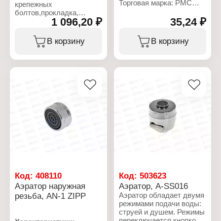
Торговая марка: РМС
крепежных
Артикул: AV-1 ZIPP
болтов,прокладка,
Тип товара: Аэратор
1 096,20 ₽
35,24 ₽
клапан наполнительный.
Назначение: для
смесителя
Характеристики:
В корзину
В корзину
Цвет: хром
Торговая марка: РМС
Наружний диаметр: 24
Артикул: АС-Н
мм
Тип товара: Арматура
Внутренний диаметр: 22
Назначение: сливная
мм
Подвод воды: нижний
Тип резьбы: внутренняя
подвод воды
резьба
Материал прокладки:
Материал: нержавеющая
силикон
сталь
Особенность:
бесшумная работа
Ресурс: 25 тыс. нажатий
Материал корпуса:
пластик
Система слива: кнопка
Диаметр подключения к
водопроводу: 1/2"
Код:
408110
Код:
503623
Высота бачка: 35-45 см
Аэратор наружная
Аэратор, A-SS016
Количество кнопок: 2
резьба, AN-1 ZIPP
Аэратор обладает двумя
кнопки
режимами подачи воды:
струей и душем. Режимы
переключается кнопкой.