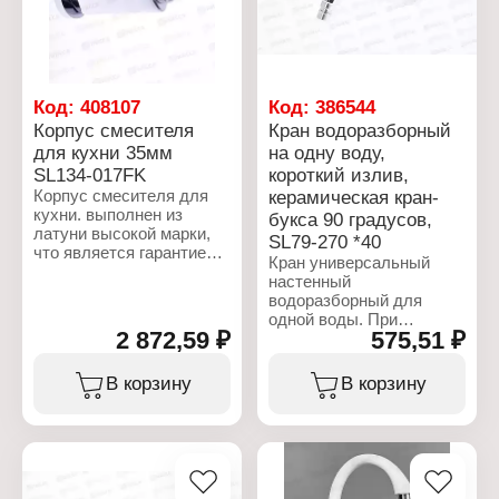
Код:
408107
Код:
386544
Корпус смесителя
Кран водоразборный
для кухни 35мм
на одну воду,
SL134-017FK
короткий излив,
Корпус смесителя для
керамическая кран-
кухни. выполнен из
букса 90 градусов,
латуни высокой марки,
SL79-270 *40
что является гарантией
Кран универсальный
качества и
настенный
долговечности,
водоразборный для
устойчивы к царапинам,
одной воды. При
экологичны и безопасны
2 872,59 ₽
575,51 ₽
производстве
для вашего здоровья.
смесителей ТМ РМС
Хромированная
используются только
В корзину
В корзину
поверхность не потеряет
высококачественные
со временем свой
материалы. Все модели
роскошный вид, а уход
проходят процесс
за ней сводится к
гальванизации, что
протиранию мягкой
придает им большую
салфеткой. Установка
износостойкость и
смесителя крайне