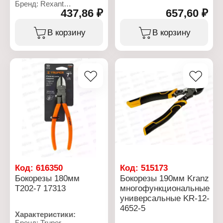
Артикул: SE4260-18
Бренд: Rexant
Серия: "Expert"
437,86 ₽
657,60 ₽
Артикул: 12-4614-3
Тип товара: Бокорезы
Серия: "Electric"
Вариация: кусачки
Тип товара: Бокорезы
В корзину
В корзину
Особенность:
Особенность:
двухкомпонентные
диэлектрические
рукоятки
Max напряжение: до
Размер: 180 мм
1000В
Материал губок: CrV
Размер: 160 мм
Материал: углеродистая
сталь
Код:
616350
Код:
515173
Бокорезы 180мм
Бокорезы 190мм Kranz
T202-7 17313
многофункциональные
универсальные KR-12-
4652-5
Характеристики:
Бренд: Truper