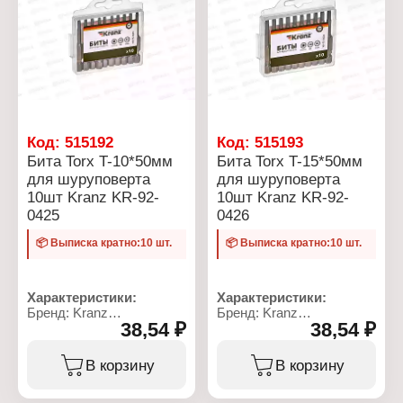
Код:
515192
Код:
515193
Бита Torx T-10*50мм
Бита Torx T-15*50мм
для шуруповерта
для шуруповерта
10шт Kranz KR-92-
10шт Kranz KR-92-
0425
0426
📦 Выписка кратно:10 шт.
📦 Выписка кратно:10 шт.
Характеристики:
Характеристики:
Бренд: Kranz
Бренд: Kranz
38,54 ₽
38,54 ₽
Артикул: KR-92-0425
Артикул: KR-92-0426
Тип товара: Бита
Тип товара: Бита
Назначение: для
Назначение: для
В корзину
В корзину
шуруповерта
шуруповерта
Вариация:
Вариация: