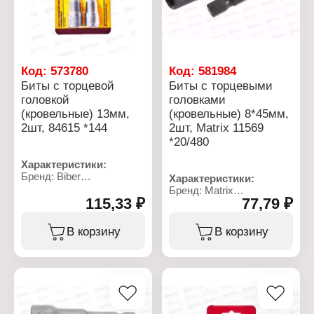
Код:
573780
Код:
581984
Биты с торцевой
Биты с торцевыми
головкой
головками
(кровельные) 13мм,
(кровельные) 8*45мм,
2шт, 84615 *144
2шт, Matrix 11569
*20/480
Характеристики:
Бренд: Biber
Характеристики:
Артикул: 197217
Бренд: Matrix
Тип товара: Бита
115,33 ₽
77,79 ₽
Артикул: 11569
Конструкция: с торцевой
Тип товара: Бита
головкой
Конструкция: с торцевой
В корзину
В корзину
Назначение: кровельная
головкой
Длина: 13 мм
Назначение: кровельная
Количество в упаковке: 2
Размер головки, мм: 8
шт
Длина, мм: 45
Тип хвостовика: E 1/4
Материал: сталь
Количество в упаковке: 2