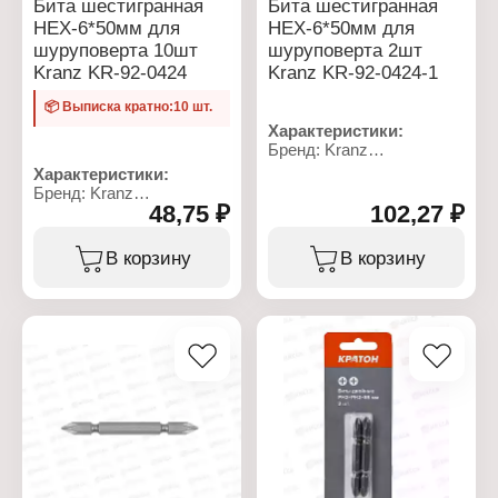
Бита шестигранная
Бита шестигранная
HEX-6*50мм для
HEX-6*50мм для
шуруповерта 10шт
шуруповерта 2шт
Kranz KR-92-0424
Kranz KR-92-0424-1
📦 Выписка кратно:10 шт.
Характеристики:
Бренд: Kranz
Артикул: KR-92-0424-1
Характеристики:
Тип товара: Бита
Бренд: Kranz
Назначение: для
48,75 ₽
102,27 ₽
Артикул: KR-92-0424
шуруповерта
Тип товара: Бита
Вариация: шестигранная
Назначение: для
В корзину
В корзину
Материал: сталь S2
шуруповерта
Наконечник: HEX-6
Вариация: шестигранная
Длина: 50 мм
Материал: сталь S2
Количество: 2 шт
Наконечник: HEX-6
Особенность:
Длина: 50 мм
намагниченный
Количество: 10 шт
наконечник