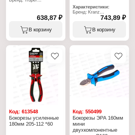
Артикул: 17313
Характеристики:
Тип товара: Бокорезы
Бренд: Kranz
Модель: T202-7
638,87 ₽
743,89 ₽
Артикул: KR-12-4652-5
Длина инструмента: 180
Тип товара: Бокорезы
мм
Вариация:
В корзину
В корзину
Материал рабочей
универсальные
части: хромванадиевая
Особенность:
сталь
многофункциональные
Рукоятки: ПВХ-покрытие
Размер: 190 мм
Материал: CRV сталь
Твердость: 56 HRC
Код:
613548
Код:
550499
Бокорезы усиленные
Бокорезы ЭРА 160мм
180мм 205-112 *60
мини
двухкомпонентные