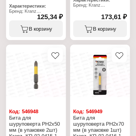
Бренд: Kranz
Характеристики:
Артикул: KR-92-0411-1
Бренд: Kranz
Тип товара: Бита
125,34 ₽
173,61 ₽
Артикул: KR-92-0441
Назначение: для
Тип товара: Бита
шуруповерта
Назначение: для
В корзину
В корзину
Вариация:
шуруповерта
односторонняя
Модель: IMPACT
Материал: сталь S2
Вариация:
Наконечник: PH2
односторонняя
Длина: 150 мм
Материал: сталь S2
Количество: 1 шт
Наконечник: PH2
Особенность:
Длина: 50 мм
намагниченный
Количество: 2 шт
наконечник
Особенность:
Хвостовик: Е6,3
намагниченный
наконечник
Хвостовик: Е6.3
Ограничитель глубины:
нет
Код:
546948
Код:
546949
Бита для
Бита для
шуруповерта PH2х50
шуруповерта PH2х70
мм (в упаковке 2шт)
мм (в упаковке 1шт)
Kranz, KR-92-0415-1
Kranz, KR-92-0416-1