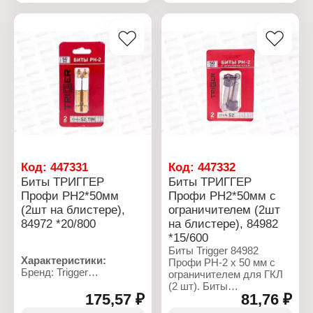
форма головки для
Вариация:
лучшей передачи
односторонние
крутящего момента и
Материал: сталь S2
фиксации биты в шлице
Наконечник: PH2
шурупа.
Длина: 25 мм
Количество: 3 шт
Характеристики:
Бренд: Trigger
Артикул: 84962
Серия: "Профи"
Тип товара: Бита
Вариация:
односторонние
Материал: сталь S2
Код:
447331
Код:
447332
Наконечник: PH2
Биты ТРИГГЕР
Биты ТРИГГЕР
Длина: 25 мм
Профи PH2*50мм
Профи PH2*50мм с
Количество: 3 шт
Магнитная: да
(2шт на блистере),
ограничителем (2шт
84972 *20/800
на блистере), 84982
*15/600
Биты Trigger 84982
Характеристики:
Профи PH-2 х 50 мм c
Бренд: Trigger
ограничителем для ГКЛ
Артикул: 84972
(2 шт). Биты
Серия: "Профи"
175,57 ₽
81,76 ₽
применяются в качестве
Тип товара: Бита
сменных насадок в