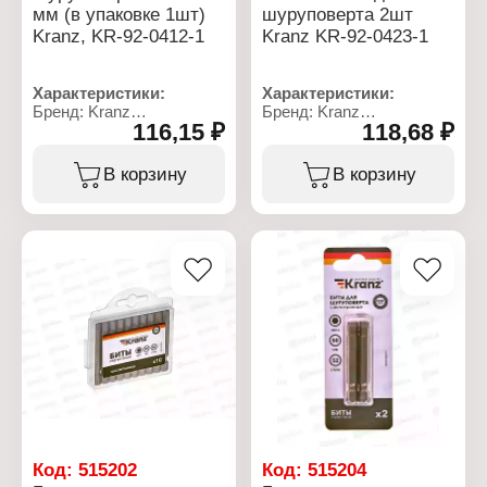
мм (в упаковке 1шт)
шуруповерта 2шт
Kranz, KR-92-0412-1
Kranz KR-92-0423-1
Характеристики:
Характеристики:
Бренд: Kranz
Бренд: Kranz
116,15 ₽
118,68 ₽
Артикул: KR-92-0412-1
Артикул: KR-92-0423-1
Тип товара: Бита
Тип товара: Бита
Назначение: для
Назначение: для
В корзину
В корзину
шуруповерта
шуруповерта
Вариация:
Вариация: шестигранная
односторонняя
Материал: сталь S2
Материал: сталь S2
Наконечник: HEX-5
Наконечник: PH2
Длина: 50 мм
Длина: 90 мм
Количество: 2 шт
Количество: 1 шт
Особенность:
Особенность:
намагниченный
намагниченный
наконечник
наконечник
Хвостовик: Е6,3
Ограничитель глубины:
нет
Код:
515202
Код:
515204