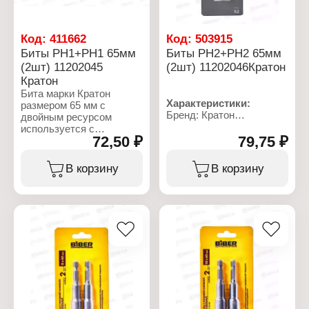
Код:
411662
Код:
503915
Биты РН1+РH1 65мм
Биты РН2+РН2 65мм
(2шт) 11202045
(2шт) 11202046Кратон
Кратон
Бита марки Кратон
Характеристики:
размером 65 мм с
Бренд: Кратон
двойным ресурсом
Артикул: 1 12 02 046
используется с
Тип товара: Бита
72,50 ₽
79,75 ₽
шуруповертами для
Назначение: для
закручивания болтов.
шуруповерта
Оснастка выполнена из
В корзину
В корзину
Вариация: набор бит
высококачественной
Вид: двусторонняя
инструментальной
Материал: сталь S2
стали, она не стирается
Наконечники: PH2+PH2
даже после
Длина: 65 мм
многократного
Количество: 2 шт
использования.
Заостренные
наконечники четко
входят в шуруп и
инструмент быстро
закручивает его.
Устанавливается в