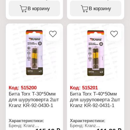
Тип товара: Бита
односторонняя
Назначение: для
В корзину
В корзину
Материал: сталь S2
шуруповерта
Наконечник: T-27
Вариация:
Длина: 50 мм
односторонняя
Количество: 2 шт
Материал: сталь S2
Особенность:
Наконечник: T-27
намагниченный
Длина: 50 мм
наконечник
Количество: 10 шт
Особенность:
намагниченный
наконечник
Код:
515200
Код:
515201
Бита Torx T-30*50мм
Бита Torx T-40*50мм
для шуруповерта 2шт
для шуруповерта 2шт
Kranz KR-92-0430-1
Kranz KR-92-0431-1
Характеристики:
Характеристики:
Бренд: Kranz
Бренд: Kranz