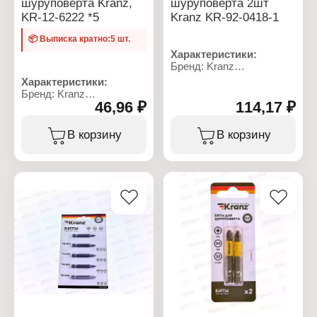
шуруповерта Kranz,
шуруповерта 2шт
KR-12-6222 *5
Kranz KR-92-0418-1
📦 Выписка кратно:5 шт.
Характеристики:
Бренд: Kranz
Артикул: KR-92-0418-1
Характеристики:
Тип товара: Бита
Бренд: Kranz
Назначение: для
46,96 ₽
114,17 ₽
Артикул: KR-12-6222
шуруповерта
Тип товара: Бита
Вариация:
Назначение: для
В корзину
В корзину
односторонняя
шуруповерта
Материал: сталь S2
Вариация:
Наконечник: PZ1
односторонняя
Длина: 50 мм
Материал: сталь S2
Количество: 2 шт
Наконечник: PH2
Особенность:
Длина: 50 мм
намагниченный
Количество: 5 шт
наконечник
Особенность:
намагниченный
наконечник