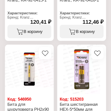
Характеристики:
Характеристики:
Бренд: Kranz
Бренд: Kranz
120,41 ₽
112,46 ₽
Артикул: KR-92-0415-1
Артикул: KR-92-0416-1
Тип товара: Бита
Тип товара: Бита
Назначение: для
Назначение: для
В корзину
В корзину
шуруповерта
шуруповерта
Вариация:
Вариация:
односторонняя
односторонняя
Материал: сталь S2
Материал: сталь S2
Наконечник: PH2
Наконечник: PH2
Длина: 50 мм
Длина: 70 мм
Количество: 2 шт
Количество: 1 шт
Особенность:
Особенность:
намагниченный
намагниченный
наконечник
наконечник
Хвостовик: Е6,3
Хвостовик: Е6,3
Ограничитель глубины:
Ограничитель глубины:
нет
нет
Код:
546950
Код:
515203
Бита для
Бита шестигранная
шуруповерта PH2х90
HEX-5*50мм для