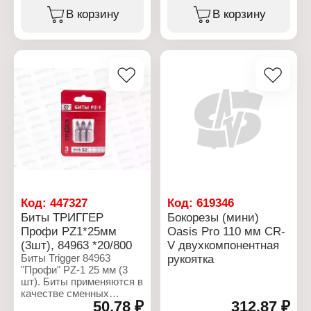
Назначение: для
ручном и электрическом
В корзину
В корзину
шуруповерта
инструменте. Крестовой
Вариация:
шлиц. С ограничителем
односторонняя
для сверления
Материал: сталь S2
гипсокартона и ГВЛ.
Наконечник: PH2
Длина: 50 мм
Характеристики:
Количество: 2 шт
Бренд: Trigger
Хвостовик: Е6,3
Артикул: 84982
Серия: "Профи"
Тип товара: Бита
Вариация:
односторонние
Материал: сталь S2
Наконечник: PH2
Длина: 50 мм
Количество: 2 шт
Код:
447327
Код:
619346
Магнитная: нет
Биты ТРИГГЕР
Бокорезы (мини)
Особенность: с
Профи PZ1*25мм
Oasis Pro 110 мм CR-
ограничителем
(3шт), 84963 *20/800
V двухкомпонентная
Биты Trigger 84963
рукоятка
"Профи" PZ-1 25 мм (3
шт). Биты применяются в
качестве сменных
50,78 ₽
312,87 ₽
насадок в ручном и