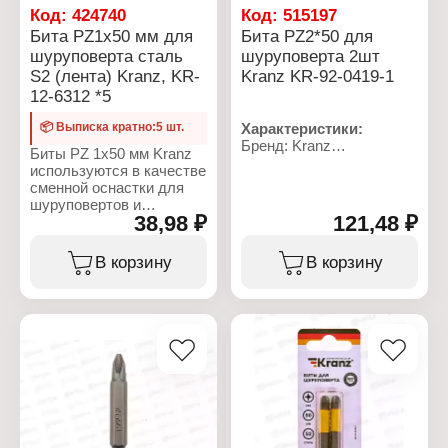
Код:
424740
Код:
515197
Бита PZ1x50 мм для
Бита PZ2*50 для
шуруповерта сталь
шуруповерта 2шт
S2 (лента) Kranz, KR-
Kranz KR-92-0419-1
12-6312 *5
📦 Выписка кратно:5 шт.
Характеристики:
Бренд: Kranz
Биты PZ 1x50 мм Kranz
Артикул: KR-92-0419-1
используются в качестве
Тип товара: Бита
сменной оснастки для
Назначение: для
шуруповертов и
шуруповерта
38,98 ₽
121,48 ₽
отверток, при работе с
Вариация:
саморезами, шурупами
односторонняя
или винтами типа
В корзину
В корзину
Материал: сталь S2
Pozidriv. Биты имеют
Наконечник: PZ2
шестигранную форму и
Длина: 50 мм
благодаря этому
Количество: 2 шт
подойдут для всех видов
Особенность:
шуруповертов и
намагниченный
отверток.
наконечник
Характеристики:
Бренд: Kranz
Артикул: KR-12-6312
Тип товара: Бита