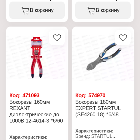
электрическом
инструменте.
В корзину
В корзину
Хроммолибденовая
сталь S2. Магнитный
шлиц. Специальная
форма головки для
лучшей передачи
крутящего момента и
фиксации биты в шлице
шурупа.
Характеристики:
Бренд: Trigger
Артикул: 84963
Серия: "Профи"
Тип товара: Бита
Вариация:
односторонние
Код:
471093
Код:
574970
Материал: сталь S2
Бокорезы 160мм
Бокорезы 180мм
Наконечник: PZ1
REXANT
EXPERT STARTUL
Длина: 25 мм
диэлектрические до
(SE4260-18) *6/48
Количество: 3 шт
Магнитная: да
1000В 12-4614-3 *6/60
Характеристики:
Бренд: STARTUL
Характеристики: