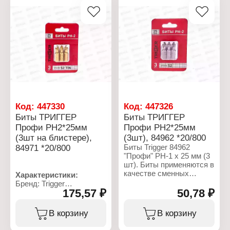
крутящего момента и
Тип хвостовика: E 1/4
фиксации биты в шлице
Материал: сталь
шурупа.
Количество в упаковке: 2
шт
Характеристики:
Бренд: Trigger
Артикул: 84961
Серия: "Профи"
Тип товара: Бита
Вариация:
односторонние
Материал: сталь S2
Код:
447330
Код:
447326
Наконечник: PH1
Биты ТРИГГЕР
Биты ТРИГГЕР
Длина: 25 мм
Профи PH2*25мм
Профи PH2*25мм
Количество: 3 шт
Магнитная: да
(3шт на блистере),
(3шт), 84962 *20/800
84971 *20/800
Биты Trigger 84962
"Профи" PH-1 х 25 мм (3
шт). Биты применяются в
качестве сменных
Характеристики:
насадок в ручном и
Бренд: Trigger
электрическом
175,57 ₽
50,78 ₽
Артикул: 84971
инструменте.
Серия: "Профи"
Хроммолибденовая
Тип товара: Бита
В корзину
В корзину
сталь S2. Магнитный
Назначение: для
шлиц. Специальная
шуруповерта