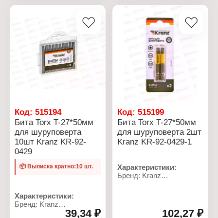
односторонняя
односторонняя
Материал: сталь S2
Материал: сталь S2
Наконечник: T-10
Наконечник: Т-15
Длина: 50 мм
Длина: 50 мм
Количество: 10 шт
Количество: 10 шт
Код:
515194
Код:
515199
Бита Torx T-27*50мм
Бита Torx T-27*50мм
для шуруповерта
для шуруповерта 2шт
10шт Kranz KR-92-
Kranz KR-92-0429-1
0429
📦 Выписка кратно:10 шт.
Характеристики:
Бренд: Kranz
Артикул: KR-92-0429-1
Тип товара: Бита
Характеристики:
Назначение: для
Бренд: Kranz
шуруповерта
39,34 ₽
102,27 ₽
Артикул: KR-92-0429
Вариация: