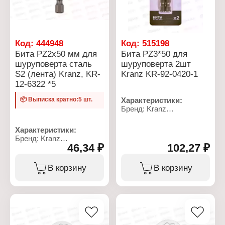
Назначение: для
шуруповерта
Вариация:
односторонняя
Материал: сталь S2
Код:
444948
Код:
515198
Наконечник: PZ1
Бита PZ2x50 мм для
Бита PZ3*50 для
Длина: 50 мм
шуруповерта сталь
шуруповерта 2шт
Особенность:
S2 (лента) Kranz, KR-
Kranz KR-92-0420-1
намагниченный
наконечник
12-6322 *5
Упаковка: лента
📦 Выписка кратно:5 шт.
Характеристики:
Бренд: Kranz
Артикул: KR-92-0420-1
Тип товара: Бита
Характеристики:
Назначение: для
Бренд: Kranz
шуруповерта
46,34 ₽
102,27 ₽
Артикул: KR-12-6322
Вариация:
Тип товара: Бита
односторонняя
Назначение: для
В корзину
В корзину
Материал: сталь S2
шуруповерта
Наконечник: PZ3
Вариация:
Длина: 50 мм
односторонняя
Количество: 2 шт
Материал: сталь S2
Особенность:
Наконечник: PZ2
намагниченный
Длина: 50 мм
наконечник
Упаковка: лента