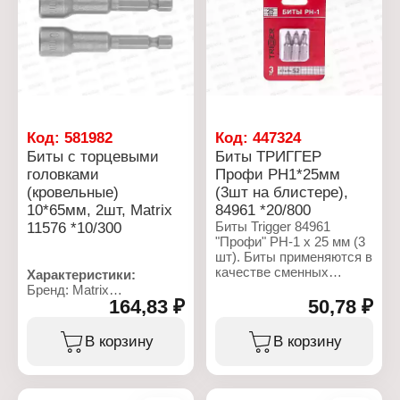
шт
Код:
581982
Код:
447324
Биты с торцевыми
Биты ТРИГГЕР
головками
Профи PH1*25мм
(кровельные)
(3шт на блистере),
10*65мм, 2шт, Matrix
84961 *20/800
11576 *10/300
Биты Trigger 84961
"Профи" PH-1 х 25 мм (3
шт). Биты применяются в
качестве сменных
Характеристики:
насадок в ручном и
Бренд: Matrix
электрическом
164,83 ₽
50,78 ₽
Артикул: 11576
инструменте.
Тип товара: Бита
Хроммолибденовая
Конструкция: с торцевой
В корзину
В корзину
сталь S2. Магнитный
головкой
шлиц. Специальная
Назначение: кровельная
форма головки для
Размер головки, мм: 10
лучшей передачи
Длина, мм: 65