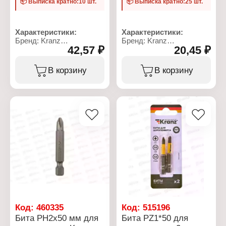
📦 Выписка кратно:10 шт.
📦 Выписка кратно:25 шт.
Характеристики:
Характеристики:
Бренд: Kranz
Бренд: Kranz
42,57 ₽
20,45 ₽
Артикул: KR-92-0413
Артикул: KR-92-0414
Тип товара: Бита
Тип товара: Бита
Назначение: для
Назначение: для
В корзину
В корзину
шуруповерта
шуруповерта
Вариация:
Вариация:
односторонняя
односторонняя
Материал: сталь S2
Материал: сталь S2
Наконечник: PH1
Наконечник: PH2
Длина: 50 мм
Длина: 25 мм
Количество: 10 шт
Количество: 25 шт
Особенность:
Особенность:
намагниченный
намагниченный
наконечник
наконечник
Код:
460335
Код:
515196
Бита PH2х50 мм для
Бита PZ1*50 для