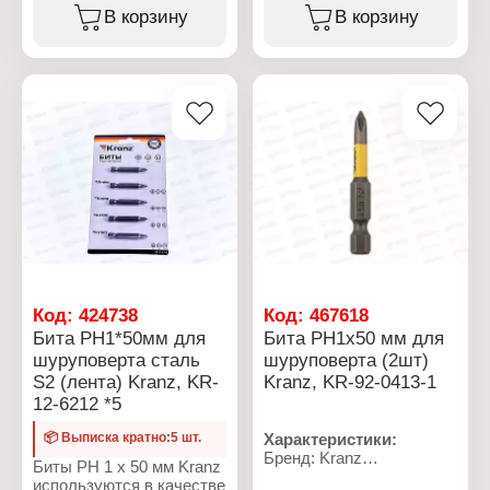
Тип хвостовика: SDS-
Назначение: на патрон
В корзину
В корзину
plus
Вариация: сверлильный
Переход на: 1,25 мм
Тип хвостовика: SDS-
plus
Переход на: 1/2"
Особенность: с
переходником
Код:
424738
Код:
467618
Бита PH1*50мм для
Бита PH1х50 мм для
шуруповерта сталь
шуруповерта (2шт)
S2 (лента) Kranz, KR-
Kranz, KR-92-0413-1
12-6212 *5
📦 Выписка кратно:5 шт.
Характеристики:
Бренд: Kranz
Биты PH 1 x 50 мм Kranz
Артикул: KR-92-0413-1
используются в качестве