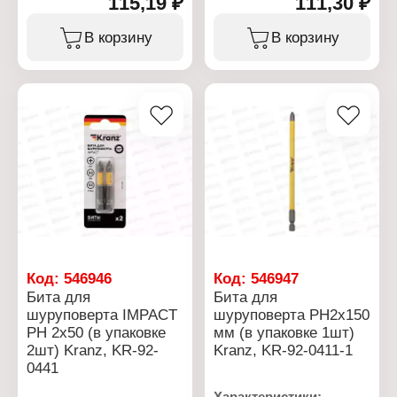
115,19 ₽
111,30 ₽
Артикул: KR-92-0430-1
Артикул: KR-92-0431-1
Тип товара: Бита
Тип товара: Бита
Назначение: для
Назначение: для
В корзину
В корзину
шуруповерта
шуруповерта
Вариация:
Вариация:
односторонняя
односторонняя
Материал: сталь S2
Материал: сталь S2
Наконечник: T-30
Наконечник: T-40
Длина: 50 мм
Длина: 50 мм
Количество: 2 шт
Количество: 2 шт
Особенность:
Особенность:
намагниченный
намагниченный
наконечник
наконечник
Код:
546946
Код:
546947
Бита для
Бита для
шуруповерта IMPACT
шуруповерта PH2х150
PH 2x50 (в упаковке
мм (в упаковке 1шт)
2шт) Kranz, KR-92-
Kranz, KR-92-0411-1
0441
Характеристики: