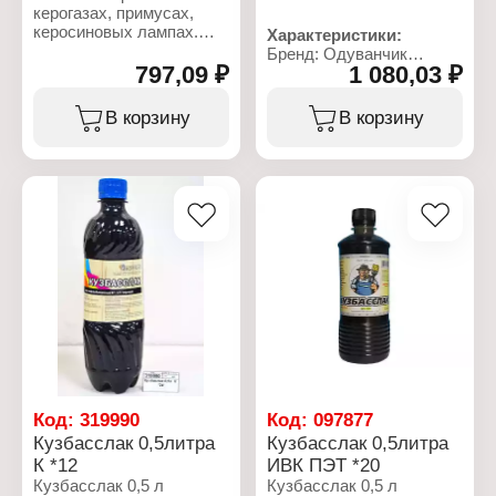
керогазах, примусах,
керосиновых лампах.
Характеристики:
Применять следуя
Бренд: Одуванчик
инструкции по
797,09 ₽
1 080,03 ₽
Тип товара: Керосин
эксплуатации
Объем: 5 л
(используемого)
Упаковка: ПЭТ
В корзину
В корзину
прибора. Использовать в
Габаритные размеры:
хорошо проветривае­мом
180х145х240 мм
помещении. При
попадании на кожу
необходимо смыть
водой с мылом. Хранить
в плотно закрытой таре,
в местах защищенных от
попадания прямых
солнечных лучей вдали
от нагревательных
приборов.
Характеристики:
Бренд: ИВК-Плюс
Тип товара: Керосин
Код:
319990
Код:
097877
Объем: 5 л
Кузбасслак 0,5литра
Кузбасслак 0,5литра
Упаковка: ПЭТ
К *12
ИВК ПЭТ *20
Кузбасслак 0,5 л
Кузбасслак 0,5 л