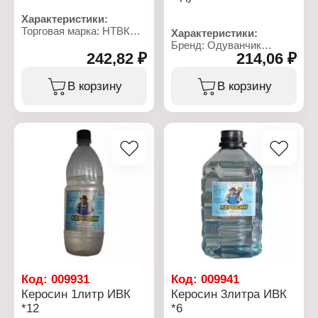
Характеристики:
Торговая марка: НТВК
Характеристики:
Тип товара: Керосин
Бренд: Одуванчик
Объем: 1 л
242,82 ₽
214,06 ₽
Тип товара: Керосин
Объем: 1 л
Упаковка: ПЭТ
В корзину
В корзину
Габаритные размеры:
85х85х224 мм
Код:
009931
Код:
009941
Керосин 1литр ИВК
Керосин 3литра ИВК
*12
*6