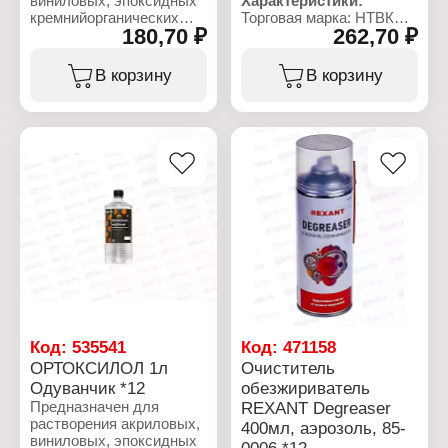
виниловых, эпоксидных
Характеристики:
отличной адгезией с
кремнийорганических
Торговая марка: НТВК
поверхностью любых
180,70 ₽
262,70 ₽
полимеров,
Тип товара: Ортоксилол
видов, слой получается
нитроцеллюлозы,
Объем: 1 л
глянцевым, прочным,
хлоркаучука, а также
В корзину
В корзину
поры практически
для разбавления
отсутствуют.
маламино- и
мочевиноформальдегидных
Характеристики:
материалов. Кроме того,
Бренд: КОРРЕНТ
ортоксилол
Тип товара: Лак
используется в
Вариация: битумный
производстве фталевого
Модель: БТ- 577
ангидрида.
(Кузбаслак)
Цвет: черный
Характеристики:
Объем: 5 л
Бренд: Одуванчик
Тип товара: Ортоксилол
Объем: 0,5 л
Состав: орокситол
нефтяной
Код:
535541
Код:
471158
ОРТОКСИЛОЛ 1л
Очиститель
Одуванчик *12
обезжириватель
Предназначен для
REXANT Degreaser
растворения акриловых,
400мл, аэрозоль, 85-
виниловых, эпоксидных