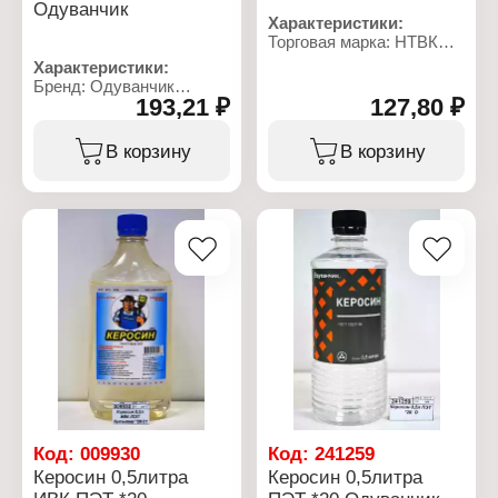
Характеристики:
Одуванчик
Характеристики:
Бренд: Одуванчик
Торговая марка: НТВК
Тип товара: Бензин
Тип товара: Керосин
Вариация:
Характеристики:
Объем: 0,5 л
обезжириватель
Бренд: Одуванчик
Марка: "БР-2"
193,21 ₽
127,80 ₽
Тип товара: Бензин
Объем: 0,5 л
Вариация:
Упаковка: ПЭТ
обезжириватель
В корзину
В корзину
Габаритные размеры:
Марка: "БР-2"
67х67х180 мм
Объем: 1 л
Упаковка: ПЭТ
Габаритные размеры:
85х85х224 мм
Код:
009930
Код:
241259
Керосин 0,5литра
Керосин 0,5литра