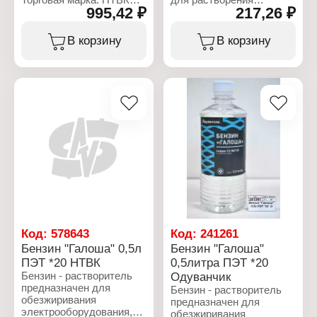
995,42 ₽
217,26 ₽
Объем: 0,5 л
Тип товара: Ацетон
природных смол, масел,
Упаковка: в бутылке
Вариация: технический
диацетата целлюлозы,
Объем: 5 л
полистирола,
В корзину
В корзину
Упаковка: канистра
эпоксидных смол,
сополимеров
винилхлорида,
полиакрилатов,
хлоркаучука, для
обезжиривания
поверхностей, для
синтеза уксусного
ангидрида,
дифенилолпропана и
других органических
продуктов. Ацетон
входит в состав
смесевых
растворителей: P-4,
Р-4А, P-5, Р-5А, 646, 647,
Код:
578643
Код:
241261
648 и др. Меры
Бензин "Галоша" 0,5л
Бензин "Галоша"
предосторожности: Все
ПЭТ *20 НТВК
0,5литра ПЭТ *20
работы с ацетоном в/с
Бензин - растворитель
Одуванчик
должны проводиться в
предназначен для
вентилируемом
Бензин - растворитель
обезжиривания
помещении.
предназначен для
электрооборудования,
Остерегаться попадания
обезжиривания