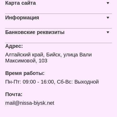
Карта сайта
перчаток, при попадании
растворителя на кожу
смыть теплой водой с
Информация
мылом. Хранить в
недоступном для детей
месте!
Банковские реквизиты
Характеристики:
Торговая марка: НТВК
Тип товара:
Адрес:
Растворитель
Марка: 646
Алтайский край, Бийск, улица Вали
Объем: 5 л
Максимовой, 103
Время работы:
Пн-Пт: 09:00 - 16:00, Сб-Вс: Выходной
Почта:
mail@nissa-biysk.net