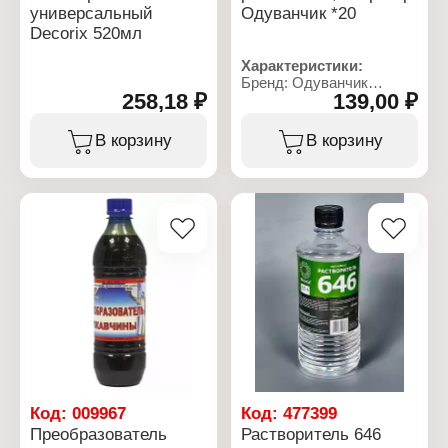
универсальный
Одуванчик *20
Decorix 520мл
Характеристики:
Бренд: Одуванчик
258,18 ₽
139,00 ₽
Тип товара:
Преобразователь
ржавчины
В корзину
В корзину
Состав: с цинком и
марганцем
Объем: 0,5 л
Упаковка: тригер
Код:
009967
Код:
477399
Преобразователь
Растворитель 646