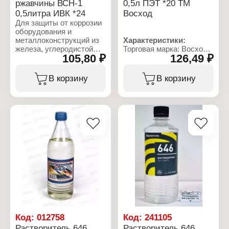
ржавчины ВСН-1
0,5л ПЭТ *20 ТМ
0,5литра ИВК *24
Восход
Для защиты от коррозии
оборудования и
металлоконструкций из
Характеристики:
железа, углеродистой
Торговая марка: Восход
105,80 ₽
126,49 ₽
стали, чугуна, цинка,
Тип товара:
латуни. При нанесении
Растворитель
средства на ржавые
Марка: 646
В корзину
В корзину
поверхности происходит
Объем: 0,5 л
преобразование
Упаковка: ПЭТ бутылка
ржавчины в фосфатную
пленку, имеющую
хорошую адгезию к
металлу и защищающую
его от коррозии. После
обработки возможна
окраска конструкций для
усиления защитных
свойств покрытия.
Характеристики:
Бренд: ИВК-Плюс
Тип товара:
Преобразователь
Код:
012758
Код:
241105
ржавчины
Растворитель 646
Растворитель 646