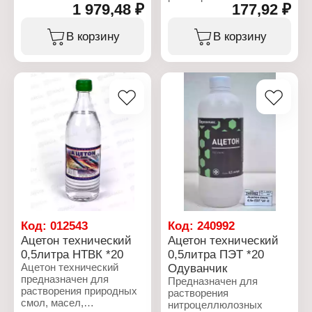
1 979,48 ₽
177,92 ₽
нитроцеллюлозных
эмалей и лаков,
приготовленных на
В корзину
В корзину
основе полимерных
смол и виниловых
полимеров, а также для
очистки и обезжиривания
поверхностей.
Используется в
лакокрасочных
материалах, наносимых
при низких
температурах.
Характеристики:
Бренд: Одуванчик
Тип товара: Ацетон
Вариация: технический
Объем: 1 л
Код:
012543
Код:
240992
Упаковка: ПЭТ
Ацетон технический
Ацетон технический
0,5литра НТВК *20
0,5литра ПЭТ *20
Ацетон технический
Одуванчик
предназначен для
Предназначен для
растворения природных
растворения
смол, масел,
нитроцеллюлозных