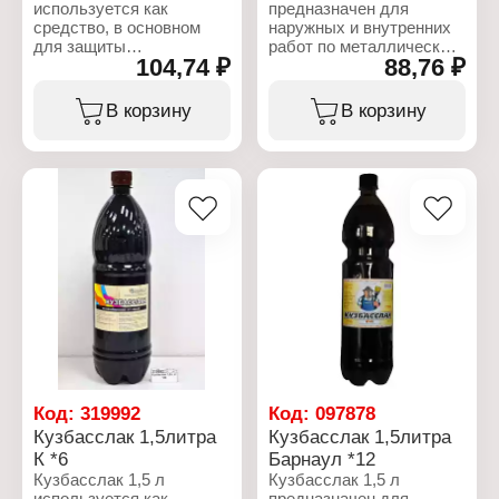
используется как
предназначен для
средство, в основном
наружных и внутренних
для защиты
работ по металлическим,
104,74 ₽
88,76 ₽
металлических,
деревянным и бетонным
бетонных
покрытиям. Расход 100г/
(железобетонных),
м2кв. В случае
В корзину
В корзину
кирпичных
загустевания развести
поверхностей, от
сольвентом. После
влияния атмосферных
работы проветрить
факторов. В качестве
помещение.
гидроизоляции также
может применяться
Характеристики:
средство «Кузбасслак».
Бренд: ИВК-Плюс
Применение по дереву –
Тип товара: Кузбасслак
еще одно направление
Модель: БТ-577
использования данного
Объем: 0,5 л
состава. Поверхность
Упаковка: ПЭТ бутылка
материалов,
обработанная лаком, не
боится морозов, влаги
(даже морской воды),
воздействия солнца
Код:
319992
Код:
097878
(ультрафиолета),
Кузбасслак 1,5литра
Кузбасслак 1,5литра
коррозии. После полного
К *6
Барнаул *12
высыхания ее
Кузбасслак 1,5 л
Кузбасслак 1,5 л
допускается чистить с
используется как
предназначен для