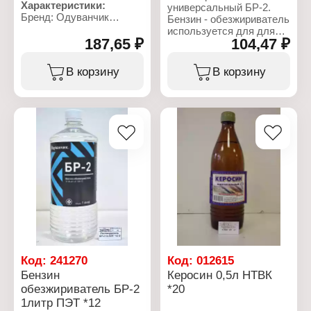
Упаковка: ПЭТ
Характеристики:
универсальный БР-2.
Габаритные размеры:
Бренд: Одуванчик
Бензин - обезжириватель
67х67х180 мм
Тип товара: Бензин
используется для для
Марка: "Галоша"
187,65 ₽
104,47 ₽
обезжиривания
Объем: 1 л
электрооборудования,
Упаковка: ПЭТ
тканей, кожи,
В корзину
В корзину
приготовления
резиновых клеев, при
производстве печатных
красок, мастик, для
изготовления
специальных масляных
красок и
электроизоляционных
лаков. Это один из
наиболее популярных
растворителей для
автомобильных
сервисов, он часто
используется для
промывки деталей,
избавления от битумных
Код:
241270
Код:
012615
пятен, а также для
Бензин
Керосин 0,5л НТВК
обезжиривания
обезжириватель БР-2
*20
поверхностей.
1литр ПЭТ *12