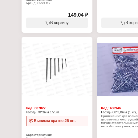
Бренд: SteelRex
Тип товара: Гвозди
Назначение: строительные
Длина, мм: 120
149,04 ₽
Диаметр, мм: 4
Материал: сталь
В корзину
В корз
Цвет: черный
Фасовка: 0,8 кг
Упаковка: в коробке
Код:
007827
Код:
488946
Гвоздь 70*3мм 1/25кг
Гвоздь 80*3,0мм (1 кг),
Применение: для време
деревянных конструкци
📦 Выписка кратно:25 шт.
мягких строительных ма
неразборных узлах, а т
проведения наружных р
рекомендуется применя
Характеристики:
гвозди.