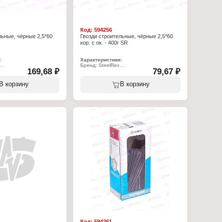
Код:
594256
льные, чёрные 2,5*60
Гвозди строительные, чёрные 2,5*60
кор. с ок. - 400г SR
:
Характеристики:
Бренд: SteelRex
169,68 ₽
79,67 ₽
зди
Тип товара: Гвозди
роительные
Назначение: строительные
Длина, мм: 60
В корзину
В корзину
5
Диаметр, мм: 2,5
ь
Материал: сталь
Цвет: черный
Фасовка: 0,4 кг
те
Упаковка: в коробке
Код:
594261