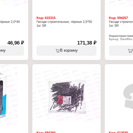
Код:
615315
Код:
594257
чёрные 2,0*40
Гвозди строительные, чёрные 2,5*50
Гвозди строите
1кг SR
1кг SR
Характеристики
Бренд: SteelRex
46,96 ₽
171,38 ₽
Тип товара: Гво
ные
Назначение: ст
Длина, мм: 60
ину
В корзину
Диаметр, мм: 2,
Материал: стал
Цвет: черный
Фасовка: 1 кг
Упаковка: в паке
Код:
594260
Код:
613030