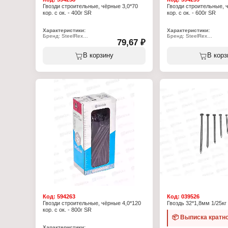
Гвозди строительные, чёрные 3,0*70
Гвозди строительные, 
кор. с ок. - 400г SR
кор. с ок. - 600г SR
Характеристики:
Характеристики:
Бренд: SteelRex
Бренд: SteelRex
79,67 ₽
Тип товара: Гвозди
Тип товара: Гвозди
Назначение: строительные
Назначение: строитель
Длина, мм: 70
Длина, мм: 80
В корзину
В корз
Диаметр, мм: 3
Диаметр, мм: 3
Материал: сталь
Материал: сталь
Цвет: черный
Цвет: черный
Фасовка: 0,4 кг
Фасовка: 0,6 кг
Упаковка: в коробке
Упаковка: в коробке
Код:
594263
Код:
039526
Гвозди строительные, чёрные 4,0*120
Гвоздь 32*1,8мм 1/25кг
кор. с ок. - 800г SR
📦 Выписка кратно
Характеристики: