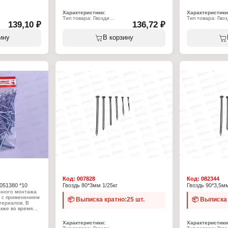
Характеристики:
Характеристики
Тип товара: Гвозди
Тип товара: Гво
139,10 ₽
136,72 ₽
Назначение: строительные
Назначение: ст
Длина, мм: 40
Длина, мм: 50
Диаметр, мм: 2
Диаметр, мм: 2,
ину
В корзину
Материал: сталь
Материал: стал
Фасовка: 25 кг (цена за кг)
Фасовка: 25 кг (ц
Код:
007828
Код:
082344
 051380 *10
Гвоздь 80*3мм 1/25кг
Гвоздь 90*3,5мм
нного монтажа
й с применением
📦 Выписка кратно:25 шт.
📦 Выписка 
териалов. В
акже во время
абот
ть оцинкованные
Характеристики:
Характеристики