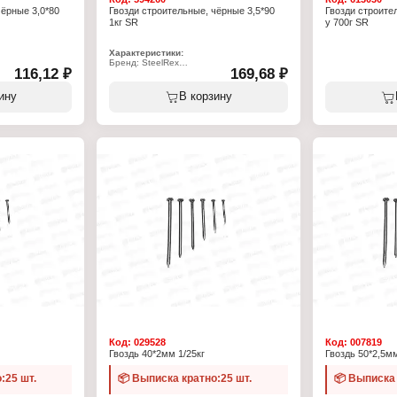
чёрные 3,0*80
Гвозди строительные, чёрные 3,5*90
Гвозди строител
1кг SR
у 700г SR
Характеристики:
Бренд: SteelRex
116,12 ₽
169,68 ₽
Тип товара: Гвозди
ные
Назначение: строительные
Длина, мм: 90
ину
В корзину
Диаметр, мм: 3,5
Материал: сталь
Цвет: черный
Фасовка: 1 кг
Упаковка: в пакете
Код:
029528
Код:
007819
Гвоздь 40*2мм 1/25кг
Гвоздь 50*2,5мм
:25 шт.
📦 Выписка кратно:25 шт.
📦 Выписка 