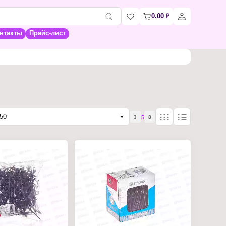
0.00
₽
нтакты
Прайс-лист
50
5
3
8