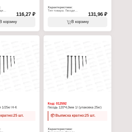
:
Характеристики:
зди
Тип товара: Гвозди
116,27 ₽
131,96 ₽
роительные
Назначение: строительные
Длина, мм: 60
5
Диаметр, мм: 2,5
В корзину
В корзину
ь
Материал: сталь
ена за кг)
Фасовка: 25 кг (цена за кг)
Код:
012592
 1/25кг Н-К
Гвоздь 120*4,0мм 1/ (упаковка 25кг)
кратно:25 шт.
📦 Выписка кратно:25 шт.
:
Характеристики: