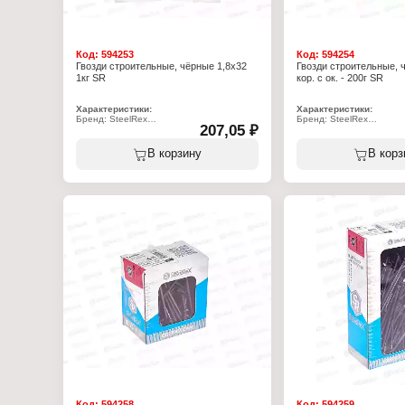
Код:
594253
Код:
594254
Гвозди строительные, чёрные 1,8х32
Гвозди строительные, 
1кг SR
кор. с ок. - 200г SR
Характеристики:
Характеристики:
Бренд: SteelRex
Бренд: SteelRex
207,05 ₽
Тип товара: Гвозди
Тип товара: Гвозди
Назначение: строительные
Назначение: строитель
Длина, мм: 32
Длина, мм: 40
В корзину
В корз
Диаметр, мм: 1,8
Диаметр, мм: 2
Материал: сталь
Материал: сталь
Цвет: черный
Цвет: черный
Фасовка: 1 кг
Фасовка: 0,2 кг
Упаковка: в пакете
Упаковка: в коробке
Код:
594258
Код:
594259