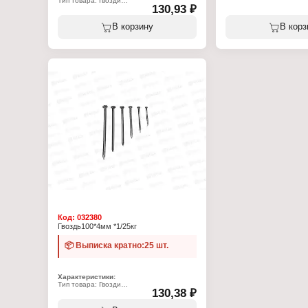
Тип товара: Гвозди
130,93 ₽
Назначение: строительные
Материал изготовления:
Длина, мм: 70
Диаметр, мм: 3
В корзину
В корз
Головка: плоская, рифле
Материал: сталь
Фасовка: 25 кг (цена за кг)
Покрытие: без покрытия
Другие названия: ГОСТ 
Характеристики:
Бренд: Стройбат
Артикул: 51380
Тип товара: Гвозди
Назначение: строитель
Длина, мм: 80
Диаметр, мм: 3
Материал: сталь
Головка: плоская, рифле
Покрытие: без покрытия
Фасовка: 1 кг
Упаковка: в пакете
Код:
032380
Гвоздь100*4мм *1/25кг
📦 Выписка кратно:25 шт.
Характеристики:
Тип товара: Гвозди
130,38 ₽
Назначение: строительные
Длина, мм: 100
Диаметр, мм: 4