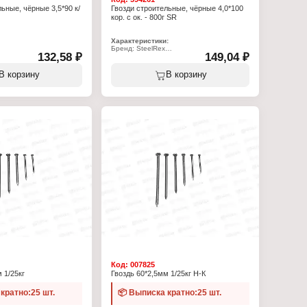
ьные, чёрные 3,5*90 к/
Гвозди строительные, чёрные 4,0*100
кор. с ок. - 800г SR
Характеристики:
Бренд: SteelRex
132,58 ₽
149,04 ₽
Тип товара: Гвозди
Назначение: строительные
Длина, мм: 100
В корзину
В корзину
Диаметр, мм: 4
Материал: сталь
Цвет: черный
Фасовка: 0,8 кг
Упаковка: в коробке
Код:
007825
 1/25кг
Гвоздь 60*2,5мм 1/25кг Н-К
кратно:25 шт.
📦 Выписка кратно:25 шт.