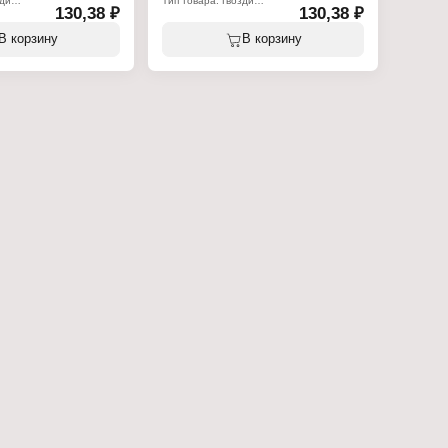
зди
Тип товара: Гвозди
130,38 ₽
130,38 ₽
роительные
Назначение: строительные
Длина, мм: 120
5
Диаметр, мм: 4
В корзину
В корзину
ь
Материал: сталь
ена за кг)
Фасовка: 25 кг (цена за кг)