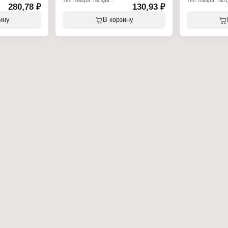
Тип товара: Гвозди
Тип товара: Гво
280,78 ₽
130,93 ₽
Назначение: строительные
Назначение: ст
 сталь
Длина, мм: 80
Длина, мм: 90
Диаметр, мм: 3
Диаметр, мм: 3,
ину
В корзину
ная
Материал: сталь
Материал: стал
Фасовка: 25 кг (цена за кг)
Фасовка: 25 кг (ц
4023-63, 4028-63
ные
ная