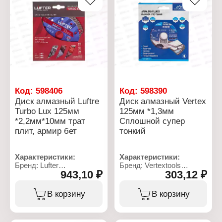
мм: 25,4
Посадочный диаметр,
Толщина, мм: 1,4
мм: 22,2
Высота алмазного слоя,
Толщина, мм: 2,2
мм: 10
Высота алмазного слоя,
Максимальная частота
мм: 10
вращения: 3400 об/мин
Максимальная частота
Вид диска: сплошной
вращения: 13350 об/мин
Тип реза: мокрый (с
Вид диска: турбо
СОЖ)
Тип реза: сухой (без
СОЖ)
Код:
598406
Код:
598390
Диск алмазный Luftre
Диск алмазный Vertex
Turbo Lux 125мм
125мм *1,3мм
*2,2мм*10мм трат
Сплошной супер
плит, армир бет
тонкий
Характеристики:
Характеристики:
Бренд: Lufter
Бренд: Vertextools
943,10 ₽
303,12 ₽
Артикул: 021-125
Артикул: 04-125-3
Тип товара: Диск
Тип товара: Диск
Вид: алмазный
Вид: алмазный
В корзину
В корзину
Модель: "Turbo Lux"
Диаметр: 125 мм
Диаметр: 125 мм
Особенность:
Применение: тротуарная
супертонкий