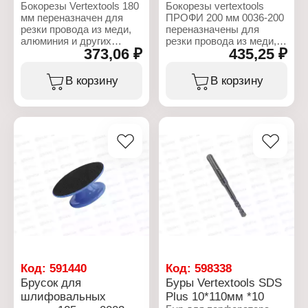
Бокорезы Vertextools 180
Бокорезы vertextools
мм переназначен для
ПРОФИ 200 мм 0036-200
резки провода из меди,
переназначены для
алюминия и других
резки провода из меди,
373,06 ₽
435,25 ₽
цветных металлов, для
алюминия и других
выполнения небольших
цветных металлов, для
резов металла,
выполнения небольших
В корзину
В корзину
пластмассы. Инструмент
резов металла,
позволяет перерезать
пластмассы. Инструмент
провода различного, в
позволяет перерезать
основном небольшого
провода различного, в
диаметра.
основном небольшого
диаметра.
Характеристики:
Бренд: Vertextools
Характеристики:
Артикул: 0036-180
Бренд: Vertextools
Тип товара: Бокорезы
Артикул: 0036-200
Модель: "ПРОФИ"
Тип товара: Бокорезы
Длина: 180 мм
Модель: "ПРОФИ"
Вид рукоятки:
Длина: 200 мм
двухкомпонентные
Вид рукоятки:
рукоятки
двухкомпонентные
Материал губок: CrV
рукоятки
Код:
591440
Код:
598338
Твердость стали: 45,5
Материал губок: CrV
Брусок для
Буры Vertextools SDS
HRC
Твердость стали: 45,5
шлифовальных
Plus 10*110мм *10
Твердость кромки: 53
HRC