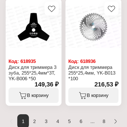
плитка, армированный
Посадочный диаметр,
бетон, кирпич
мм: 22
Посадочный диаметр,
Толщина, мм: 1,3
мм: 22,2
Высота алмазного слоя,
Толщина, мм: 2,2
мм: 8
Высота алмазного слоя,
Вид диска: сплошной
мм: 10
Тип реза: для сухой и
Максимальная частота
мокрой резки
вращения: 12250 об/мин
Вид диска: турбо
Тип реза: сухой (без
СОЖ)
Код:
618935
Код:
618936
Диск для триммера 3
Диск для триммера
зуба, 255*25,4мм*3T,
255*25,4мм, YK-B013
YK-B006 *50
*100
149,36 ₽
216,53 ₽
В корзину
В корзину
1
2
3
4
5
6
...
8