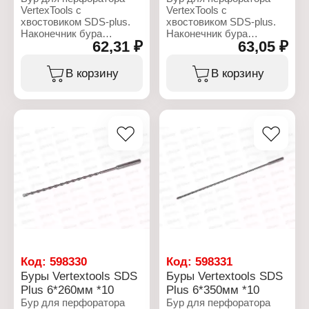
VertexTools с
VertexTools с
хвостовиком SDS-plus.
хвостовиком SDS-plus.
Наконечник бура
Наконечник бура
62,31 ₽
63,05 ₽
сформирован одной
сформирован одной
твердосплавной
твердосплавной
победитовой пластиной
победитовой пластиной
В корзину
В корзину
и имеет две режущих
и имеет две режущих
кромки. Твердосплавная
кромки. Твердосплавная
пластина припаяна
пластина припаяна
высокотемпературным и
высокотемпературным и
износостойким припоем
износостойким припоем
что гарантирует высокий
что гарантирует высокий
срок службы.
срок службы.
Характеристики:
Характеристики:
Бренд: Vertextools
Бренд: Vertextools
Артикул: 999-05-160
Артикул: 999-06-110
Тип товара: Бур
Тип товара: Бур
Назначение: для
Назначение: для
перфоратора
перфоратора
Применение: по бетону
Применение: по бетону
Тип хвостовика: SDS-
Тип хвостовика: SDS-
Код:
598330
Код:
598331
plus
plus
Буры Vertextools SDS
Буры Vertextools SDS
Диаметр, мм: 5
Диаметр, мм: 6
Plus 6*260мм *10
Plus 6*350мм *10
Длина, мм: 160
Длина, мм: 110
Бур для перфоратора
Бур для перфоратора
Материал: сталь
Материал: сталь