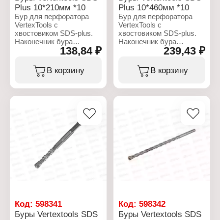
липучка
Plus 10*210мм *10
Plus 10*460мм *10
Габариты без упаковки:
Бур для перфоратора
Бур для перфоратора
60x125x125 мм
VertexTools с
VertexTools с
хвостовиком SDS-plus.
хвостовиком SDS-plus.
Наконечник бура
Наконечник бура
138,84 ₽
239,43 ₽
сформирован одной
сформирован одной
твердосплавной
твердосплавной
победитовой пластиной
победитовой пластиной
В корзину
В корзину
и имеет две режущих
и имеет две режущих
кромки. Твердосплавная
кромки. Твердосплавная
пластина припаяна
пластина припаяна
высокотемпературным и
высокотемпературным и
износостойким припоем
износостойким припоем
что гарантирует высокий
что гарантирует высокий
срок службы.
срок службы.
Характеристики:
Характеристики:
Бренд: Vertextools
Бренд: Vertextools
Артикул: 999-10-210
Артикул: 999-10-460
Тип товара: Бур
Тип товара: Бур
Назначение: для
Назначение: для
перфоратора
перфоратора
Применение: по бетону
Применение: по бетону
Тип хвостовика: SDS-
Тип хвостовика: SDS-
Код:
598341
Код:
598342
plus
plus
Буры Vertextools SDS
Буры Vertextools SDS
Диаметр, мм: 10
Диаметр, мм: 10