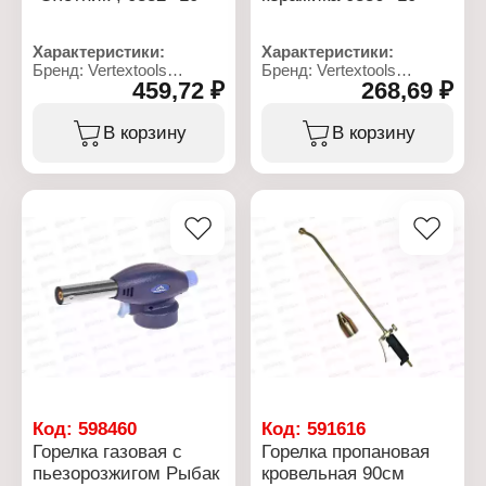
Характеристики:
Характеристики:
Бренд: Vertextools
Бренд: Vertextools
459,72 ₽
268,69 ₽
Артикул: 832
Артикул: 0836
Тип товара: Горелка
Тип товара: Горелка
Вид: газовая
Вид: газовая
В корзину
В корзину
Конструкция: с
Конструкция: с
пьезорозжигом
пьезорозжигом
Модель: "Охотник"
Модель: "Белая
Газовая смесь: пропан-
керамика"
бутан
Газовая смесь: изобутан,
Материал сопла:
пропан, бутан
керамика
Температура нагрева:
Температура нагрева:
1300 С
1500 С
Регулятор уровня
Регулятор уровня
пламени: есть
пламени: есть
Расход топлива: 80 г/ч
Расход топлива: 80 г/ч
Соединение: цанговое
Соединение: цанговое
Тип пламени:
Габариты без упаковки:
карандашное
210х140х55 мм
Код:
598460
Код:
591616
Горелка газовая с
Горелка пропановая
пьезорозжигом Рыбак
кровельная 90см