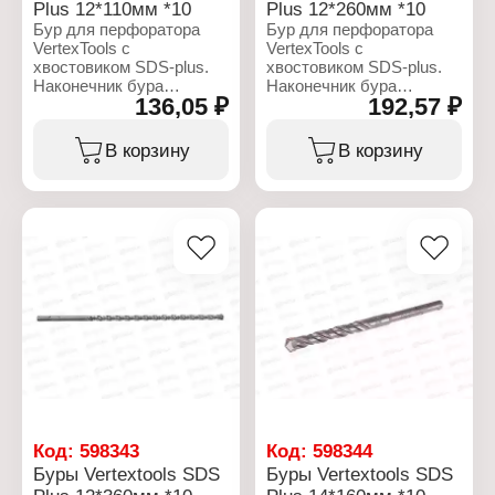
Plus 12*110мм *10
Plus 12*260мм *10
Длина, мм: 210
Длина, мм: 460
Бур для перфоратора
Бур для перфоратора
Материал: сталь
Материал: сталь
VertexTools с
VertexTools с
хвостовиком SDS-plus.
хвостовиком SDS-plus.
Наконечник бура
Наконечник бура
136,05 ₽
192,57 ₽
сформирован одной
сформирован одной
твердосплавной
твердосплавной
победитовой пластиной
победитовой пластиной
В корзину
В корзину
и имеет две режущих
и имеет две режущих
кромки. Твердосплавная
кромки. Твердосплавная
пластина припаяна
пластина припаяна
высокотемпературным и
высокотемпературным и
износостойким припоем
износостойким припоем
что гарантирует высокий
что гарантирует высокий
срок службы.
срок службы.
Характеристики:
Характеристики:
Бренд: Vertextools
Бренд: Vertextools
Артикул: 999-12-110
Артикул: 999-12-260
Тип товара: Бур
Тип товара: Бур
Назначение: для
Назначение: для
перфоратора
перфоратора
Применение: по бетону
Применение: по бетону
Тип хвостовика: SDS-
Тип хвостовика: SDS-
Код:
598343
Код:
598344
plus
plus
Буры Vertextools SDS
Буры Vertextools SDS
Диаметр, мм: 12
Диаметр, мм: 12