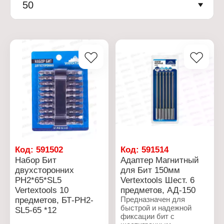
50
Код:
591502
Код:
591514
Набор Бит
Адаптер Магнитный
двухсторонних
для Бит 150мм
PH2*65*SL5
Vertextools Шест. 6
Vertextools 10
предметов, АД-150
предметов, БТ-PH2-
Предназначен для
быстрой и надежной
SL5-65 *12
фиксации бит с