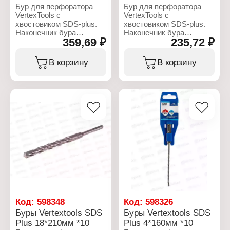
Бур для перфоратора
Бур для перфоратора
Материал: сталь
Материал: сталь
VertexTools с
VertexTools с
хвостовиком SDS-plus.
хвостовиком SDS-plus.
Наконечник бура
Наконечник бура
359,69 ₽
235,72 ₽
сформирован одной
сформирован одной
твердосплавной
твердосплавной
победитовой пластиной
победитовой пластиной
В корзину
В корзину
и имеет две режущих
и имеет две режущих
кромки. Твердосплавная
кромки. Твердосплавная
пластина припаяна
пластина припаяна
высокотемпературным и
высокотемпературным и
износостойким припоем
износостойким припоем
что гарантирует высокий
что гарантирует высокий
срок службы.
срок службы.
Характеристики:
Характеристики:
Бренд: Vertextools
Бренд: Vertextools
Артикул: 999-14-410
Артикул: 999-16-160
Тип товара: Бур
Тип товара: Бур
Назначение: для
Назначение: для
перфоратора
перфоратора
Применение: по бетону
Применение: по бетону
Тип хвостовика: SDS-
Тип хвостовика: SDS-
Код:
598348
Код:
598326
plus
plus
Буры Vertextools SDS
Буры Vertextools SDS
Диаметр, мм: 14
Диаметр, мм: 16
Plus 18*210мм *10
Plus 4*160мм *10
Длина, мм: 410
Длина, мм: 160