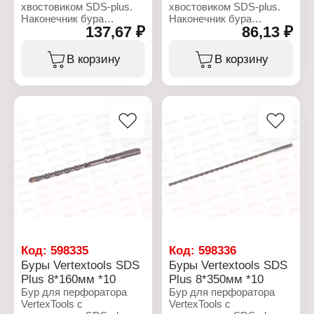
хвостовиком SDS-plus.
хвостовиком SDS-plus.
Наконечник бура
Наконечник бура
137,67 ₽
86,13 ₽
сформирован одной
сформирован одной
твердосплавной
твердосплавной
победитовой пластиной
победитовой пластиной
В корзину
В корзину
и имеет две режущих
и имеет две режущих
кромки. Твердосплавная
кромки. Твердосплавная
пластина припаяна
пластина припаяна
высокотемпературным и
высокотемпературным и
износостойким припоем
износостойким припоем
что гарантирует высокий
что гарантирует высокий
срок службы.
срок службы.
Характеристики:
Характеристики:
Бренд: Vertextools
Бренд: Vertextools
Артикул: 999-07-260
Артикул: 999-08-110
Тип товара: Бур
Тип товара: Бур
Назначение: для
Назначение: для
перфоратора
перфоратора
Применение: по бетону
Применение: по бетону
Тип хвостовика: SDS-
Тип хвостовика: SDS-
Код:
598335
Код:
598336
plus
plus
Буры Vertextools SDS
Буры Vertextools SDS
Диаметр, мм: 7
Диаметр, мм: 8
Plus 8*160мм *10
Plus 8*350мм *10
Длина, мм: 260
Длина, мм: 110
Бур для перфоратора
Бур для перфоратора
Материал: сталь
Материал: сталь
VertexTools с
VertexTools с