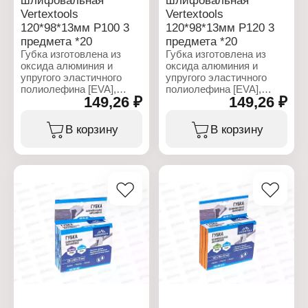
шлифовальная
шлифовальная
Vertextools
Vertextools
120*98*13мм Р100 3
120*98*13мм Р120 3
предмета *20
предмета *20
Губка изготовлена из
Губка изготовлена из
оксида алюминия и
оксида алюминия и
упругого эластичного
упругого эластичного
полиолефина [EVA],
полиолефина [EVA],
149,26 ₽
149,26 ₽
связанных
связанных
синтетической смолой.
синтетической смолой.
Губку можно
Губку можно
В корзину
В корзину
использовать для
использовать для
поверхностей с
поверхностей с
неоднородным
неоднородным
рельефом, а также для
рельефом, а также для
мокрого шлифования.
мокрого шлифования.
Постоянное
Постоянное
распределение давления
распределение давления
благодаря вспененному
благодаря вспененному
материалу. Губка
материалу. Губка
средней жесткости,
средней жесткости,
универсальна и имеет
универсальна и имеет
длительный ресурс
длительный ресурс
работы.
работы.
Характеристики:
Характеристики: