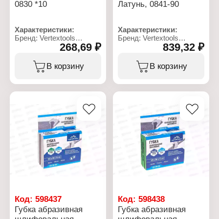
0830 *10
Латунь, 0841-90
Характеристики:
Характеристики:
Бренд: Vertextools
Бренд: Vertextools
268,69 ₽
839,32 ₽
Артикул: 0830
Артикул: 0841-90
Тип товара: Горелка
Тип товара: Горелка
Вид: газовая
Вид: пропановая
В корзину
В корзину
Конструкция: с
Назначение: кровельная
пьезорозжигом
Газовая смесь: пропан
Модель: "Рыбак"
Длина: 92,5 см
Газовая смесь: пропан-
Диаметр стакана: 50 мм
бутан
Управление: вентиль
Температура нагрева:
Габариты без упаковки:
1350 С
90x55x925 мм
Регулятор уровня
Материал стакана:
пламени: есть
латунь
Расход топлива: 80 г/ч
Пьезоподжиг: нет
Соединение: цанговое
Габариты без упаковки:
65х170х50 мм
Код:
598437
Код:
598438
Губка абразивная
Губка абразивная