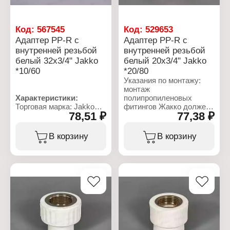
Тип товара: Рейка
Назначение: для
крепежа
Код:
567545
Код:
529653
Вид товара: DIN-рейка
Адаптер PP-R с
Адаптер PP-R с
Длина: 75 мм
внутренней резьбой
внутренней резьбой
Высота: 35 мм
белый 32x3/4" Jakko
белый 20x3/4" Jakko
Толщина: 0,8 мм
Покрытие: ГОЦ
*10/60
*20/80
Указания по монтажу:
монтаж
Характеристики:
полипропиленовых
Торговая марка: Jakko
фитингов Жакко должен
78,51 ₽
77,38 ₽
Артикул: 101224324K
осуществляться при
Тип товара: Адаптер
температуре
Назначение: для
окружающей среды не
В корзину
В корзину
монтажа систем
ниже +5 °С. Соединения
водоснабжения и
фитингов должны
отопления
выполняться методом
Вариация: фитинг
термической
Размер: 32x3/4"
полифузионной
Вид резьбы: внутренняя
муфтовой сварки с
резьба
помощью специального
Материал: PP-R
сварочного аппарата.
Материал резьбового
Настроечная рабочая
соединения: латунь
температура 260 °С.
Цвет: белый
Соединительные детали