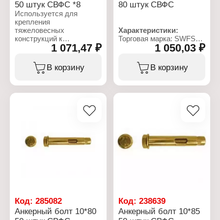
50 штук СВФС *8
80 штук СВФС
камня кирпичной кладки
Используется для
Фасовка: 80 шт
крепления
Диаметр мм: 8
тяжеловесных
Характеристики:
Длина мм: 80
конструкций к
Торговая марка: SWFS
Покрытие:
1 071,47 ₽
1 050,03 ₽
полнотелому бетону
Артикул: тов-077573
желтопассивированный
природному
Тип товара: Болт
Упаковка: коробка
строительному камню
Вариация: анкерный
В корзину
В корзину
кирпичу. Возможно
Назначение: для бетона
применение для
камня кирпичной кладки
крепления к тонким
Фасовка: 80 шт
бетонным перегородкам.
Диаметр, мм: 10
Предназначен для
Длина мм: 55
крепления стальных
Покрытие:
конструкций консолей
желтопассивированный
перил лестниц
Упаковка: коробка
механизмов ворот
фасадов элементов
окон.
Характеристики:
Торговая марка: SWFS
Артикул: тов-077575
Тип товара: Болт
Код:
285082
Код:
238639
Вариация: анкерный
Анкерный болт 10*80
Анкерный болт 10*85
Назначение: для бетона