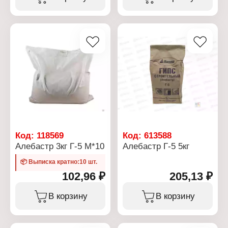
Вариация: сверлильный
Тип хвостовика: SDS-
plus
Переход на: 1/2"
Особенность: с
переходником
Код:
118569
Код:
613588
Алебастр 3кг Г-5 М*10
Алебастр Г-5 5кг
📦 Выписка кратно:10 шт.
102,96 ₽
205,13 ₽
В корзину
В корзину