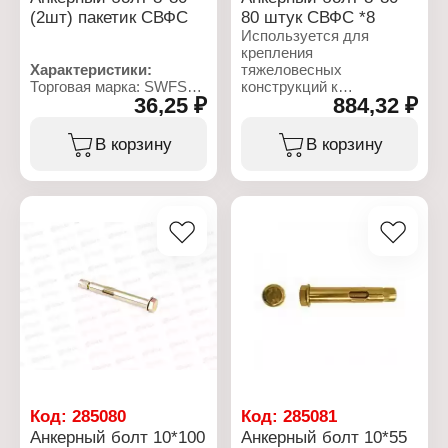
(2шт) пакетик СВФС
80 штук СВФС *8
Используется для
крепления
Характеристики:
тяжеловесных
Торговая марка: SWFS
конструкций к
36,25 ₽
884,32 ₽
Артикул: тов-111568
полнотелому бетону
Тип товара: Болт
природному
Вариация: анкерный
строительному камню
В корзину
В корзину
Назначение: для бетона
кирпичу. Возможно
камня кирпичной кладки
применение для
Фасовка: 2 шт
крепления к тонким
Диаметр, мм: 8
бетонным перегородкам.
Длина мм: 80
Предназначен для
Покрытие:
крепления стальных
желтопассивированный
конструкций консолей
Упаковка: пакет
перил лестниц
механизмов ворот
фасадов элементов
окон.
Характеристики:
Торговая марка: SWFS
Артикул: тов-077574
Тип товара: Болт
Код:
285080
Код:
285081
Вариация: анкерный
Анкерный болт 10*100
Анкерный болт 10*55
Назначение: для бетона