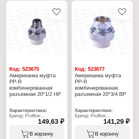
Тип соединения: резьба
Диаметр резьбы: 1/2"
Диаметр присоединения:
Резьбовое соединение:
20 мм
ВР
Материал: латунь
Материал: латунь,
Вид резьбы: наружная
полипропилен
резьба
Максимальное
давление: 25 бар
Код:
523675
Код:
523677
Американка муфта
Американка муфта
PP-R
PP-R
комбинированная
комбинированная
разъемная 20*1/2 НР
разъемная 20*3/4 ВР
Характеристики:
Характеристики:
Бренд: Profline
Бренд: Profline
149,63 ₽
141,29 ₽
Тип товара: Муфта
Тип товара: Муфта
Вариация: Американка
Вариация: Американка
Вид: комбинированная
Вид: комбинированная
В корзину
В корзину
Конструкция: разъемная
Конструкция: разъемная