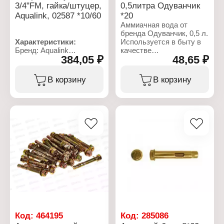
3/4"FM, гайка/штуцер,
0,5литра Одуванчик
Aqualink, 02587 *10/60
*20
Аммиачная вода от
бренда Одуванчик, 0,5 л.
Характеристики:
Используется в быту в
Бренд: Aqualink
качестве
384,05 ₽
48,65 ₽
Артикул: 2587
высокоэффективного
Тип товара: Американка
чистящего, моющего и
Вариация: накидная
обезжиривающего
В корзину
В корзину
гайка
средства для мойки
Форма: угловая
окон, стеклянных,
Материал: латунь с
зеркальных и глянцевых
никелированным
поверхностей, удаления
покрытием
пятен и загрязнений. Не
Общая длина: 55 мм
горит. Не взрывоопасна.
Тип фитинга: сгон
Используется как
угловой
азотное удобрение для
Тип резьбы: 3/4"F-3/4"М
всех видов растений в
Номинальное давление:
качестве подкормки, а
35 бар
также для защиты от
Максимальная
вредителей.
температура рабочей
среды: 200 С
Характеристики:
Бренд: Одуванчик
Тип товара: Аммиачная
Код:
464195
Код:
285086
вода