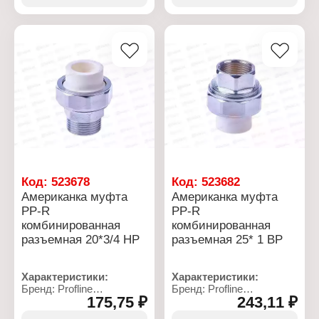
Номинальный диаметр:
Номинальный диаметр:
20 мм
20 мм
Диаметр резьбы: 1/2"
Диаметр резьбы: 3/4"
Резьбовое соединение:
Резьбовое соединение:
НР
ВР
Материал: латунь,
Материал: латунь,
полипропилен
полипропилен
Максимальное
Максимальное
давление: 25 бар
давление: 25 бар
Код:
523678
Код:
523682
Американка муфта
Американка муфта
PP-R
PP-R
комбинированная
комбинированная
разъемная 20*3/4 НР
разъемная 25* 1 ВР
Характеристики:
Характеристики:
Бренд: Profline
Бренд: Profline
175,75 ₽
243,11 ₽
Тип товара: Муфта
Тип товара: Муфта
Вариация: Американка
Вариация: Американка