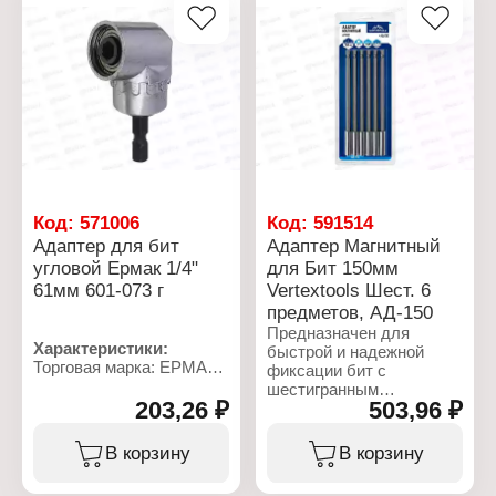
монтажом выдержаны в
течение 2 ч при
температуре не ниже +5
°С.
Характеристики:
Торговая марка: Jakko
Артикул: 101238321K
Тип товара: Адаптер
Назначение: для
монтажа систем
водоснабжения и
Код:
571006
Код:
591514
отопления
Адаптер для бит
Адаптер Магнитный
Вариация: фитинг
угловой Ермак 1/4"
для Бит 150мм
Размер: 32x1"
Вид резьбы: наружная
61мм 601-073 г
Vertextools Шест. 6
Материал: полипропилен
предметов, АД-150
рандомсополимер (PP-R)
Предназначен для
Материал резьбового
Характеристики:
быстрой и надежной
соединения: латунь
Торговая марка: ЕРМАК
фиксации бит с
(никелированная)
Артикул: 601-073
шестигранным
Цвет: белый
Тип товара: Адаптер для
203,26 ₽
503,96 ₽
хвостовиком в отвертке
бит
или шуруповерте.
Вид: угловой
Благодаря
В корзину
В корзину
Посадка: 1/4"
быстрозажимному
Размер: 61 мм
механизму и двойной