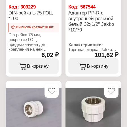
Код:
309229
Код:
567544
DIN-рейка L-75 ГОЦ
Адаптер PP-R с
*100
внутренней резьбой
белый 32x1/2" Jakko
📦 Выписка кратно:10 шт.
*10/70
Din-рейка 75 мм,
покрытие ГОЦ –
предназначена для
Характеристики:
крепления на ней,
Торговая марка: Jakko
6,02 ₽
101,62 ₽
различных элементов
Артикул: 101223322K
модульного
Тип товара: Адаптер
оборудования,
Назначение: для
В корзину
В корзину
электрических
монтажа систем
автоматов, УЗО и т.д.
водоснабжения и
Цинковое покрытие –
отопления
декоративно-защитное
Вариация: фитинг
покрытие, которое
Размер: 32x1/2"
предохраняет металл от
Вид резьбы: внутренняя
коррозии и предает
резьба
поверхности изделия
Материал: PP-R
блестящий оттенок.
Материал резьбового
соединения: латунь
Характеристики:
Цвет: белый
Производитель:
Металлист