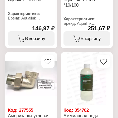
*10/100
Характеристики:
Бренд: Aqualink
Характеристики:
Артикул: 3653
Бренд: Aqualink
Тип товара: Американка
146,97 ₽
251,67 ₽
Артикул: 2586
Форма: прямая
Тип товара: Американка
Материал:
Вариация: накидная
В корзину
В корзину
полипропилен, латунь
гайка
Диаметр трубы: 20 мм
Форма: угловая
Тип фитинга: муфта
Материал:
комбинированная
никелированная латунь
Тип резьбы: 3/4"F
Общая длина: 50 мм
Номинальное давление:
Тип фитинга: сгон
25 бар
угловой
Температура рабочей
Тип резьбы: 1/2"F-1/2"M
среды: 50-95 С
Номинальное давление:
35 бар
Максимальная
температура рабочей
среды: 200 С
Код:
277555
Код:
354782
Американка угловая
Аммиачная вода