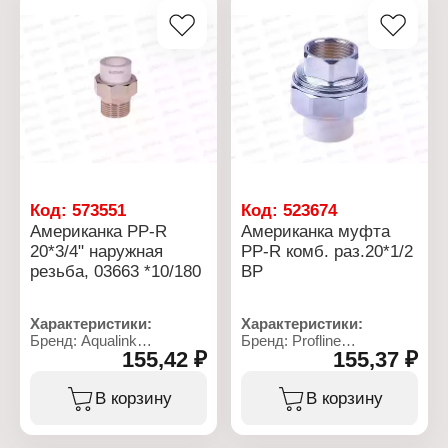
Код:
573551
Код:
523674
Американка PP-R
Американка муфта
20*3/4" наружная
PP-R комб. раз.20*1/2
резьба, 03663 *10/180
ВР
Характеристики:
Характеристики:
Бренд: Aqualink
Бренд: Profline
155,42 ₽
155,37 ₽
Артикул: 3663
Тип товара: Муфта
Тип товара: Американка
Вариация: Американка
Вариация: сгон
Вид: комбинированная
В корзину
В корзину
Диаметр гайки: 3/4"
Конструкция: разъемная
Назначение: для
Номинальный диаметр:
полипропиленовых труб
20 мм