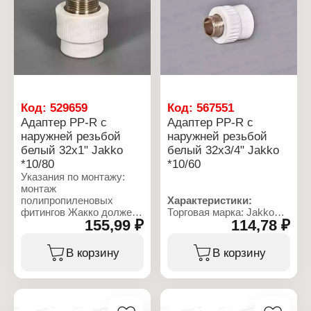
Материал: PP-R
Материал: PP-R
Характеристики:
Материал резьбового
Материал резьбового
Торговая марка: Jakko
соединения: латунь
соединения: латунь
Артикул: 101221251R
Цвет: белый
Цвет: белый
Тип товара: Адаптер
Назначение: для
монтажа систем
водоснабжения и
отопления
Код:
529659
Код:
567551
Вариация: фитинг
Адаптер PP-R с
Адаптер PP-R с
Размер: 25х1"
Вид резьбы: внутренняя
наружней резьбой
наружней резьбой
Материал: полипропилен
белый 32x1" Jakko
белый 32x3/4" Jakko
рандомсополимер (PP-R)
*10/80
*10/60
Материал резьбового
Указания по монтажу:
соединения: латунь
монтаж
(никелированная)
полипропиленовых
Характеристики:
Цвет: белый
фитингов Жакко должен
Торговая марка: Jakko
155,99 ₽
114,78 ₽
осуществляться при
Артикул: 101237324K
температуре
Тип товара: Адаптер
окружающей среды не
Назначение: для
В корзину
В корзину
ниже +5 °С. Соединения
монтажа систем
фитингов должны
водоснабжения и
выполняться методом
отопления
термической
Вариация: фитинг
полифузионной
Размер: 32x3/4"