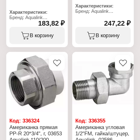
Характеристики:
Бренд: Aqualink
Характеристики:
Артикул: 2590
Бренд: Aqualink
Тип товара: Американка
183,82 ₽
247,22 ₽
Артикул: 2589
Вариация: накидная
Тип товара: Американка
гайка
Вариация: накидная
В корзину
В корзину
Форма: прямая
гайка
Материал: латунь с
Форма: прямая
никелированным
Материал: латунь с
покрытием
никелированным
Общая длина: 46 мм
покрытием
Тип фитинга: сгон прямой
Общая длина: 43 мм
Тип резьбы: 3/4"F-3/4"М
Тип фитинга: сгон прямой
Номинальное давление:
Тип резьбы: 1/2"F-1/2"M
35 бар
Номинальное давление:
Максимальная
35 бар
температура рабочей
Максимальная
среды: 200 С
температура рабочей
среды: 200 С
Код:
336324
Код:
336355
Американка прямая
Американка угловая
PP-R 20*3/4", г, 03653
1/2"FM, гайка/штуцер,
Aqualink *10/200
Aqualink, 02586