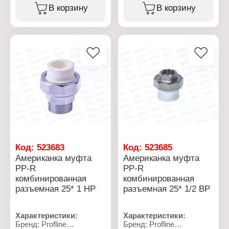
Вид: комбинированная
Вид: комбинированная
В корзину
В корзину
Конструкция: разъемная
Конструкция: разъемная
Номинальный диаметр:
Номинальный диаметр:
20 мм
25 мм
Диаметр резьбы: 3/4"
Диаметр резьбы: 1"
Резьбовое соединение:
Резьбовое соединение:
НР
ВР
Материал: латунь,
Материал: латунь,
полипропилен
полипропилен
Максимальное
Максимальное
давление: 25 бар
давление: 25 бар
Код:
523683
Код:
523685
Американка муфта
Американка муфта
PP-R
PP-R
комбинированная
комбинированная
разъемная 25* 1 НР
разъемная 25* 1/2 ВР
Характеристики:
Характеристики:
Бренд: Profline
Бренд: Profline