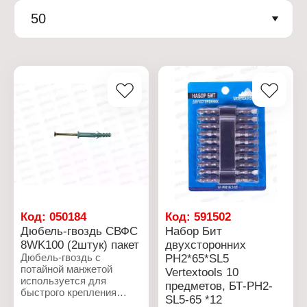
50
Код:
050184
Код:
591502
Дюбель-гвоздь СВФС
Набор Бит
8WK100 (2штук) пакет
двухсторонних
Дюбель-гвоздь с
PH2*65*SL5
потайной манжетой
Vertextools 10
используется для
предметов, БТ-PH2-
быстрого крепления
SL5-65 *12
металлических и