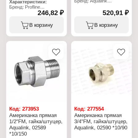
Бренд: Aqualink
Характеристики:
Артикул: 2588
Бренд: Profline
Тип товара: Американка
246,82 ₽
520,91 ₽
Тип товара: Муфта
Вариация: накидная
Вариация: Американка
гайка
Вид: комбинированная
В корзину
В корзину
Форма: прямая
Конструкция: разъемная
Материал: латунь с
Номинальный диаметр:
никелированным
25 мм
покрытием
Диаметр резьбы: 3/4"
Общая длина: 53 мм
Резьбовое соединение:
Тип фитинга: сгон прямой
НР
Тип резьбы: 1"F-1"M
Материал: латунь,
Номинальное давление:
полипропилен
35 бар
Максимальное
Максимальная
давление: 25 бар
температура рабочей
среды: 200 С
Код:
273953
Код:
277554
Американка прямая
Американка прямая
1/2"FM, гайка/штуцер,
3/4"FM, гайка/штуцер,
Aqualink, 02589
Aqualink, 02590 *10/90
*10/150