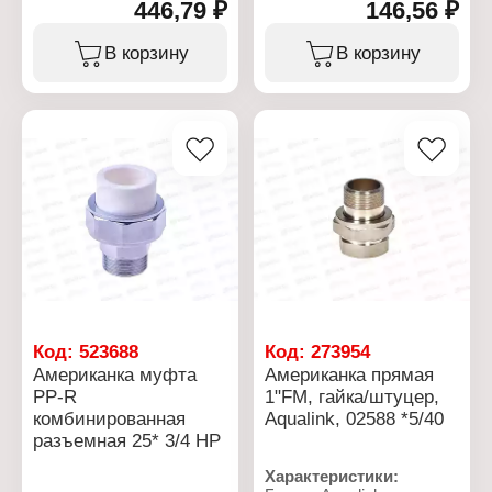
446,79 ₽
146,56 ₽
Тип товара: Муфта
Тип товара: Муфта
Вариация: Американка
Вариация: Американка
Вид: комбинированная
Вид: комбинированная
В корзину
В корзину
Конструкция: разъемная
Конструкция: разъемная
Номинальный диаметр:
Номинальный диаметр:
25 мм
25 мм
Диаметр резьбы: 1"
Диаметр резьбы: 1/2"
Резьбовое соединение:
Резьбовое соединение:
НР
ВР
Материал: латунь,
Материал: латунь,
полипропилен
полипропилен
Максимальное
Максимальное
давление: 25 бар
давление: 25 бар
Код:
523688
Код:
273954
Американка муфта
Американка прямая
PP-R
1"FM, гайка/штуцер,
комбинированная
Aqualink, 02588 *5/40
разъемная 25* 3/4 НР
Характеристики: