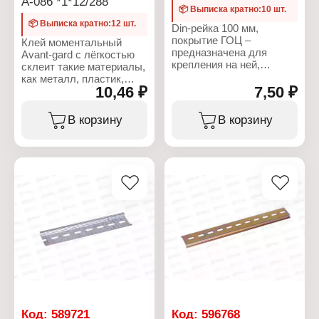
А-086 *1*12/288
📦 Выписка кратно:10 шт.
📦 Выписка кратно:12 шт.
Din-рейка 100 мм,
покрытие ГОЦ –
Клей моментальный
предназначена для
Avant-gard с лёгкостью
крепления на ней,
склеит такие материалы,
различных элементов
как металл, пластик,
модульного
10,46 ₽
7,50 ₽
фарфор, керамика,
оборудования,
дерево, кожа, резина,
электрических
пробковое дерево и
В корзину
В корзину
автоматов, УЗО и т.д.
винил. Необходимо
Цинковое покрытие –
нанесте небольшое
декоративно-защитное
количество клея на одну
покрытие, которое
из поверхностей.
предохраняет металл от
Удерживайте клей на
коррозии и предает
поверхности примерно
поверхности изделия
10?30 секунд, в
блестящий оттенок.
зависимости от
склеиваемого
Характеристики:
материала.
Производитель:
Металлист
Характеристики:
Бренд: Металлист
Бренд: Avant-gard
Тип товара: Рейка
Артикул: А-086
Назначение: для
Тип товара: Клей
крепежа
Время схватывания: 4
Код:
589721
Код:
596768
Вид товара: DIN-рейка