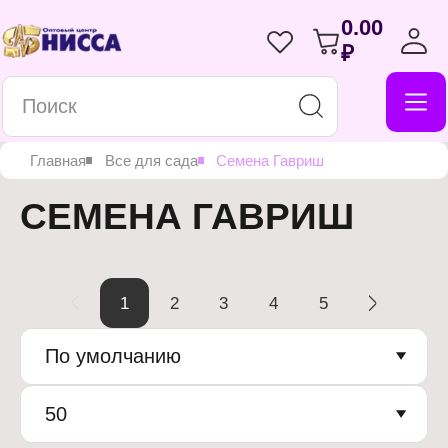
0.00
₽
Главная
Все для сада
Семена Гавриш
СЕМЕНА ГАВРИШ
1
2
3
4
5
По умолчанию
50