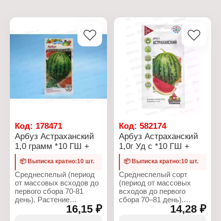
Код:
178471
Код:
582174
Арбуз Астраханский
Арбуз Астраханский
1,0 грамм *10 ГШ +
1,0г Уд с *10 ГШ +
📦 Выписка кратно:10 шт.
📦 Выписка кратно:10 шт.
Среднеспелый (период
Среднеспелый сорт
от массовых всходов до
(период от массовых
первого сбора 70-81
всходов до первого
день). Растение
сбора 70–81 день).
16,15 ₽
14,28 ₽
среднеплетистое.
Предназначен для
Листовая пластинка
выращивания в