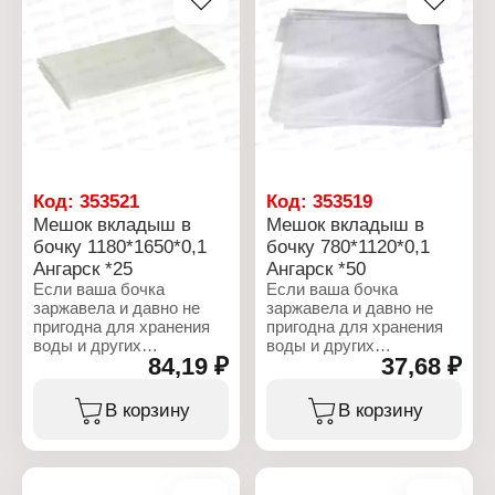
для тех, кто не хочет
Цвет: белый
переживать из-за
Диаметр: 20 см
мелочей! Оригинальные
Количество: 10 шт
зажимы из ПВХ
Упаковка: в пакете
отличаются
эластичностью и
термостойкостью, а
поэтому: прослужат вам
не один год; не испортят
саму плёнку; придадут
вашему участку более
Код:
353521
Код:
353519
ухоженный вид. В
Мешок вкладыш в
Мешок вкладыш в
упаковке 12 штук.
бочку 1180*1650*0,1
бочку 780*1120*0,1
Ангарск *25
Ангарск *50
Характеристики:
Производитель: ТПК
Если ваша бочка
Если ваша бочка
Весна
заржавела и давно не
заржавела и давно не
Тип товара: Крепление
пригодна для хранения
пригодна для хранения
для укрывного
воды и других
воды и других
84,19 ₽
37,68 ₽
материала
жидкостей, вам поможет
жидкостей, вам поможет
Диаметр: 10 мм, 9 мм
вкладыш в бочку от
вкладыш в бочку от
Материал: ПВХ
СибПолимер на 300
СибПолимер на 160
В корзину
В корзину
Количество в комплекте:
литров. Данные мешки в
литров. Данные мешки в
12 шт
бочку – отличный
бочку – отличный
инструмент для
инструмент для
садоводов и дачников.
садоводов и дачников.