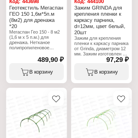
Код:
443698
Код:
444100
Плотность: 100 г/кв.м
Геотекстиль Мегаспан
Зажим GRINDA для
Размер: 0,8х12,5 м
Площадь: 10 м2
ГЕО 150 1,6м*5п.м
крепления пленки к
(8м2) для дренажа
каркасу парника,
*20
d=12мм, цвет белый,
Мегаспан Гео 150 - 8 м2
20шт
(1,6 м х 5 п.м.) для
Зажим для крепления
дренажа. Нетканое
пленки к каркасу парника
полипропиленовое
от Grinda, диаметром 12
полотно для разделения
мм. Зажим изготовлен из
и предотвращения
489,90 ₽
97,29 ₽
высококачественного
смешивания различных
пластика. Применяется
грунтовых слоев, что
для быстрого и удобного
В корзину
В корзину
придаёт возводимой
крепления пленки к
конструкции
каркасу парника. В
дополнительную
упаковке 20 штук.
прочность и увеличивает
сроки её эксплуатации, а
Характеристики:
также фильтрация,
Бренд: Grinda
материал пропускает
Артикул: 422317-12
воду, но препятствует
Тип товара: Клипса для
смещёнию слоёв грунта.
парника
В дренажных системах
Назначение: для
предотвращает
крепления пленки к
проседание грунта в
каркасу парника
траншее и исключает
Диаметр: 12 мм