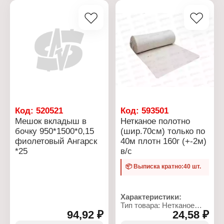
садоводов и дачников.
Толщина: 150 мкм
Можно использовать в
Материал: полиэтилен
прохудившихся,
Цвет: прозрачный
дырявых бочках, когда-
то ставших
непригодными.
Характеристики:
Производитель:
СибПолимер
Тип товара: Мешок
Назначение: в бочку
Вид товара: вкладыш
Код:
520521
Код:
593501
Размер: 950х1500х0,15
Мешок вкладыш в
Нетканое полотно
мм
бочку 950*1500*0,15
(шир.70см) только по
Толщина: 150 мкм
фиолетовый Ангарск
40м плотн 160г (+-2м)
Объем: 240 л
Материал: полиэтилен
*25
в/с
Цвет: зеленый
📦 Выписка кратно:40 шт.
Характеристики:
Тип товара: Нетканое
94,92 ₽
24,58 ₽
полотно
Ширина: 70 см