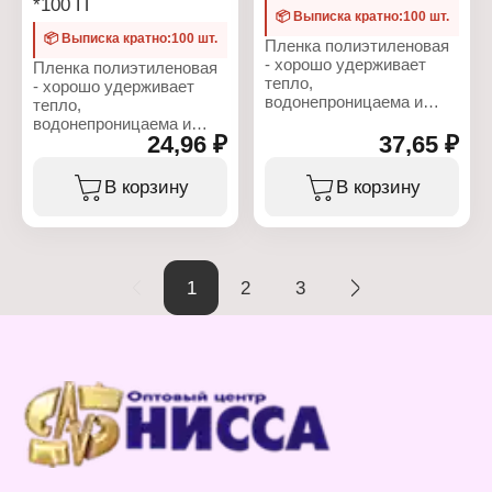
*100 П
📦 Выписка кратно:100 шт.
📦 Выписка кратно:100 шт.
Пленка полиэтиленовая
- хорошо удерживает
Пленка полиэтиленовая
тепло,
- хорошо удерживает
водонепроницаема и
тепло,
паронепроницаема,
водонепроницаема и
обладает высокой
24,96 ₽
37,65 ₽
паронепроницаема,
прочностью, эластична и
обладает высокой
прозрачна, нейтральна к
прочностью, эластична и
В корзину
В корзину
воздействию химических
прозрачна, нейтральна к
веществ. В рулоне 1,5
воздействию химических
метра. Толщина - 100
веществ. В рулоне 1,5
микрон.
метра. Толщина - 80
микрон.
1
2
3
Характеристики:
Тип товара: Пленка
Характеристики:
укрывная
Тип товара: Пленка
Назначение: парниковая
укрывная
Толщина: 100 мк
Назначение: парниковая
Размер: 100х1,5 м
Толщина: 80 мк
Материал: полиэтилен
Размер: 100х1,5 м
Форма выпуска: рулон
Материал: полиэтилен
Вес: 14,1 кг
Форма выпуска: рулон
Вес: 9,5 кг