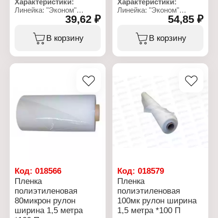
Характеристики:
Характеристики:
Линейка: "Эконом"
Линейка: "Эконом"
39,62 ₽
54,85 ₽
Тип товара: Пленка
Тип товара: Пленка
укрывная
укрывная
Толщина: 150 мк
Толщина: 200 мкм
В корзину
В корзину
Размер: 100х1,5 м
Размер: 50х1,5 м
Материал: полиэтилен
Материал: полиэтилен
Форма выпуска: рулон
Форма выпуска: рулон
Вес: 20 кг
Вес: 24 кг
Цвет: прозрачный
Код:
018566
Код:
018579
Пленка
Пленка
полиэтиленовая
полиэтиленовая
80микрон рулон
100мк рулон ширина
ширина 1,5 метра
1,5 метра *100 П