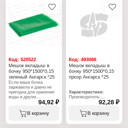
Толщина: 150 мкм
дачников. Можно
Материал: полиэтилен
использовать в
прохудившихся,
дырявых бочках, когда-
то ставших
непригодными.
Характеристики:
Производитель:
СибПолимер
Тип товара: Мешок
Назначение: в бочку
Код:
520522
Код:
493066
Вид товара: вкладыш
Мешок вкладыш в
Мешок вкладыш в
Размер: 950х1500х0,15
бочку 950*1500*0,15
бочку 950*1500*0,15
мм
зеленый Ангарск *25
прозр Ангарск *25
Толщина: 150 мкм
Объем: 240 л
Если ваша бочка
Материал: полиэтилен
заржавела и давно не
Цвет: голубой
пригодна для хранения
Характеристики:
воды и других
Производитель:
94,92 ₽
92,28 ₽
жидкостей, вам поможет
СибПолимер
вкладыш в бочку от
Тип товара: Мешок
СибПолимер на 300
Назначение: в бочку
В корзину
В корзину
литров. Данные мешки в
Вид товара: вкладыш
бочку – отличный
Размер: 950х1500х0,15
инструмент для
мм