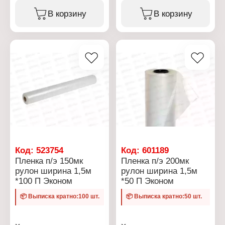
укрывная
укрывная
Толщина: 120 мк
Толщина: 120 мк
В корзину
В корзину
Размер: 100х1,5 м
Размер: 100х1,5 м
Материал: полиэтилен
Материал: полиэтилен
Форма выпуска: рулон
Форма выпуска: рулон
Вес: 15 кг
Вес: 15 кг
Цвет: черный
Код:
523754
Код:
601189
Пленка п/э 150мк
Пленка п/э 200мк
рулон ширина 1,5м
рулон ширина 1,5м
*100 П Эконом
*50 П Эконом
📦 Выписка кратно:100 шт.
📦 Выписка кратно:50 шт.