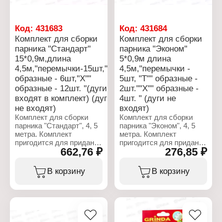
проникновение щебня в
Материал: пластик
воду. В любой
Цвет: белый
дренажной системе
Количество: 20 шт
Код:
431683
Код:
431684
мегаспан представляет
Комплект для сборки
Комплект для сборки
собой фильтр,
парника "Стандарт"
парника "Эконом"
предотвращающий
заиливание дренажной
15*0,9м,длина
5*0,9м длина
трубы или дренажного
4,5м,"перемычки-15шт,""Т""
4,5м,"перемычки -
материала. Нахлест
образные - 6шт,"Х""
5шт, "Т"" образные -
полотен не менее 20 см,
образные - 12шт. "(дуги не
2шт.""Х"" образные -
укладывать свободно,
входят в комплект) (дуги
4шт. " (дуги не
не натягивая. В водоемы,
не входят)
входят)
пруды, бассейны
укладывают в качестве
Комплект для сборки
Комплект для сборки
защитно-опорного
парника "Стандарт", 4, 5
парника "Эконом", 4, 5
основания для
метра. Комплект
метра. Комплект
гидроизоляционной
пригодится для придания
пригодится для придания
мембраны, защиты от
662,76 ₽
276,85 ₽
парнику большей
парнику большей
корней растений, а также
жёсткости и
жёсткости и
потери песка илистых
устойчивости. Для этого
устойчивости. Для этого
В корзину
В корзину
берегов водоёма.
соедините между собой
соедините между собой
Склоны укрепляют,
дуги с помощью
дуги с помощью
разделяя грунт и насыпь
перекладин и
перекладин и
с помощью Мегаспана
специальных
специальных
Гео 150, за счет чего
соединительных
соединительных
предотвращается
элементов. В комплект
элементов. В комплект