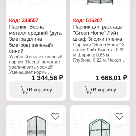
Линейка: "Весна"
Тип товара: Парник
Вариация: малый
Количество дуг: 8 дуг
Код:
333557
Код:
516207
Длина дуги: 2 м
Парник "Весна"
Парник для рассады
Материал каркаса:
металл средний (дуга
"Green Home" Лайт
стальная труба
3метра длина
шкаф 3полки пленка
Материал укрывного
материала: спанбонд с
5метров) зеленый/
Парники "Green Home" 3
УФ
полки Лайт Высота: 0,82
синий
Длина парника: 7 м
м Ширина: 0,65 м
Удобный и качественный
Диаметр трубы: 9 мм
Глубина: 0,22 м. Чехол
парник “Весна” помогает
Плотность укрывного
из ПВХ 100 мкм. Каркас:
увеличивать урожай!
материала: 60 г/кв.м
труба O 16, O 10 мм.
Уменьшает нормы
Высота парника: 0,75 м
Сетчатая полка.
1 344,56 ₽
1 666,01 ₽
полива. Создает
Упаковка: коробка.
благоприятный климат.
Продлевает период
В корзину
В корзину
Характеристики:
вегетации. Защищает от
Производитель: ТПК
сильных осадков, от
Весна
ночных заморозков, от
Линейка: Green Home
насекомых и
Тип товара: Парник
вредителей.
Назначение: для
Металлические ПВХ
рассады
дуги. Длина парника 5
Модель: "Лайт"
метров.
Вид товара: шкаф