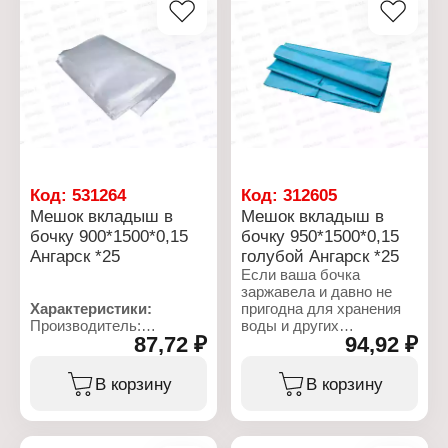
Можно использовать в
Можно использовать в
прохудившихся,
прохудившихся,
дырявых бочках, когда-
дырявых бочках, когда-
то ставших
то ставших
непригодными.
непригодными.
Характеристики:
Характеристики:
Производитель:
Производитель:
СибПолимер
СибПолимер
Тип товара: Мешок
Тип товара: Мешок
Назначение: в бочку
Назначение: в бочку
Вид товара: вкладыш
Вид товара: вкладыш
Код:
531264
Код:
312605
Размер: 1180х1650х0,1
Размер: 780х1120х0,1 мм
Мешок вкладыш в
Мешок вкладыш в
мм
Объем: 160 л
бочку 900*1500*0,15
бочку 950*1500*0,15
Толщина: 100 мкм
Материал: полиэтилен
Ангарск *25
голубой Ангарск *25
Объем: 300 л
Материал: полиэтилен
Если ваша бочка
заржавела и давно не
Характеристики:
пригодна для хранения
Производитель:
воды и других
87,72 ₽
94,92 ₽
СибПолимер
жидкостей, вам поможет
Тип товара: Мешок
вкладыш в бочку от
Назначение: в бочку
СибПолимер на 300
В корзину
В корзину
Вид товара: вкладыш
литров, голубого цвета.
Размер: 900х1500х0,15
Данные мешки в бочку –
мм
отличный инструмент
Объем: 240 л
для садоводов и