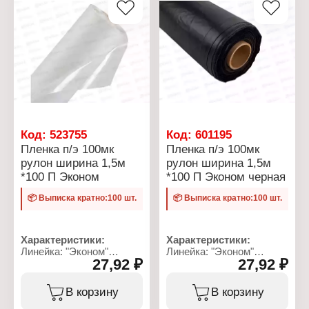
для парников и теплиц,
гидроизоляция стен,
полов, для изготовления
временных навесов и
укрытий, для укрытия
лесов от ветра и дождя.
Армирующая сетка
придает пленке особую
механическую
прочность, устойчивость
к растяжению, что
является ее главным
Код:
523755
Код:
601195
преимуществом перед
Пленка п/э 100мк
Пленка п/э 100мк
другими укрывными
рулон ширина 1,5м
рулон ширина 1,5м
рулонными
*100 П Эконом
*100 П Эконом черная
материалами. Если
пленка получает
📦 Выписка кратно:100 шт.
📦 Выписка кратно:100 шт.
повреждение, то оно не
расползается по
полотну, а сдерживается
сеткой и легко
Характеристики:
Характеристики:
ремонтируется.
Линейка: "Эконом"
Линейка: "Эконом"
27,92 ₽
27,92 ₽
Тип товара: Пленка
Тип товара: Пленка
Характеристики:
укрывная
укрывная
Производитель: Завод
Толщина: 100 мк
Толщина: 100 мк
В корзину
В корзину
Фулерен
Размер: 100х1,5 м
Размер: 100х1,5 м
Тип товара: Пленка