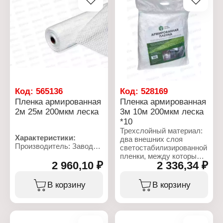
Вид: армированная
Вес: 4,8 кг
Толщина: 120 мкм
Размер: 20х2 м
Материал: полипропилен
(нить)
Вес: 2,4 кг
Цвет: прозрачный
Упаковка: в рулоне
Код:
565136
Код:
528169
Пленка армированная
Пленка армированная
2м 25м 200мкм леска
3м 10м 200мкм леска
*10
Трехслойный материал:
Характеристики:
два внешних слоя
Производитель: Завод
светостабилизированной
Фулерен
пленки, между которыми
Тип товара: Пленка
2 960,10 ₽
2 336,34 ₽
находится армирующие
укрывная
полиэиленовые полосы,
Вид: армированная
что придает плёнке
В корзину
В корзину
Толщина: 200 мкм
высокую прочность – до
Размер: 25х2 м
700 кг на м2.
Материал: полипропилен
Используется в качестве
(леска)
многолетнего покрытия
Вес: 5 кг