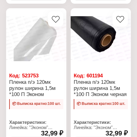
Материал: полиэтилен
Материал: полиэтилен
укрывная
Форма выпуска: рулон
Форма выпуска: рулон
Вид: армированная
Вес: 13,8 кг
Вес: 13,8 кг
Толщина: 200 мкм
Цвет: черный
Размер: 10х3 м
Цвет: прозрачный
Вес: 3,9 кг
Упаковка: в пакете
Код:
523753
Код:
601194
Пленка п/э 120мк
Пленка п/э 120мк
рулон ширина 1,5м
рулон ширина 1,5м
*100 П Эконом
*100 П Эконом черная
📦 Выписка кратно:100 шт.
📦 Выписка кратно:100 шт.
Характеристики:
Характеристики:
Линейка: "Эконом"
Линейка: "Эконом"
32,99 ₽
32,99 ₽
Тип товара: Пленка
Тип товара: Пленка