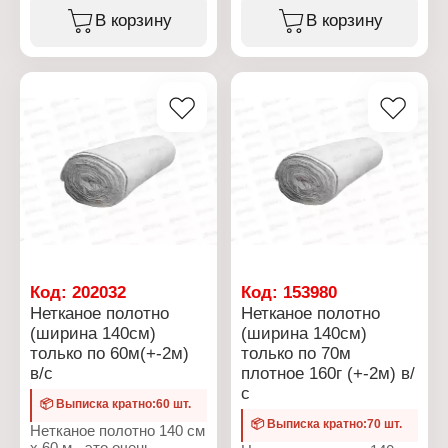
Длина полотна: 40 м (+-2
В корзину
В корзину
м)
Плотность: 150 г/кв.м
Код:
202032
Код:
153980
Нетканое полотно
Нетканое полотно
(ширина 140см)
(ширина 140см)
только по 60м(+-2м)
только по 70м
в/с
плотное 160г (+-2м) в/
с
📦 Выписка кратно:60 шт.
📦 Выписка кратно:70 шт.
Нетканое полотно 140 см
х 60 м - это очень