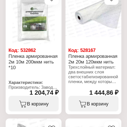
Размер (ВхШхГ):
Вес: 1,745 кг
1,88х0,65х0,4 м
Материал чехла: ПВХ
Плотность пленки: 100
мкм
Материал каркаса:
стальная труба
Диаметр труб: 16 мм, 10
мм
Код:
532862
Код:
528167
Пленка армированная
Пленка армированная
2м 10м 200мкм нить
2м 20м 120мкм нить
*10
Трехслойный материал:
два внешних слоя
светостабилизированной
пленки, между которыми
Характеристики:
находится армирующие
Производитель: Завод
полиэиленовые полосы,
1 204,74 ₽
1 444,86 ₽
Фулерен
что придает плёнке
Тип товара: Пленка
высокую прочность – до
укрывная
В корзину
В корзину
700 кг на м2.
Вид: армированная
Используется в качестве
Толщина: 200 мкм
многолетнего покрытия
Размер: 2х10 м
для парников и теплиц,
Материал: полипропилен
гидроизоляция стен,
(нить)