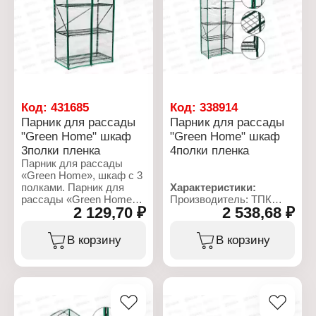
рассады
Размер (ВхШхГ):
Вид товара: шкаф
1,1х0,65х0,22 м
Количество полок: 2
Материал чехла: ПВХ
полки
Плотность пленки: 100
Размер (ВхШхГ):
мкм
1,35х0,65х0,4 м
Материал каркаса:
Материал чехла: ПВХ
стальная труба
Плотность пленки: 100
Диаметр труб: 16 мм, 10
мкм
мм
Код:
431685
Код:
338914
Материал каркаса:
Парник для рассады
Парник для рассады
стальная труба
"Green Home" шкаф
"Green Home" шкаф
Диаметр труб: 16 мм, 10
мм
3полки пленка
4полки пленка
Парник для рассады
«Green Home», шкаф с 3
полками. Парник для
Характеристики:
рассады «Green Home»
Производитель: ТПК
2 129,70 ₽
2 538,68 ₽
идеально подходит для
Весна
выращивания рассады в
Линейка: Green Home
домашних условиях, а
Тип товара: Парник
В корзину
В корзину
компактная
Назначение: для
многоуровневая
рассады
конструкция является
Вид товара: шкаф
вместительной и
Количество полок: 4
удобной в
полки
использовании. Лёгкая и
Размер (ВхШхГ):