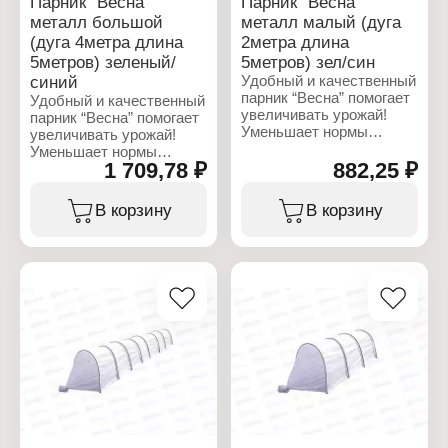
Парник "Весна"
Парник "Весна"
металл большой
металл малый (дуга
(дуга 4метра длина
2метра длина
5метров) зеленый/
5метров) зел/син
синий
Удобный и качественный
парник “Весна” помогает
Удобный и качественный
увеличивать урожай!
парник “Весна” помогает
Уменьшает нормы
увеличивать урожай!
полива. Создает
Уменьшает нормы
благоприятный климат.
1 709,78 ₽
882,25 ₽
полива. Создает
Продлевает период
благоприятный климат.
вегетации. Защищает от
Продлевает период
В корзину
В корзину
сильных осадков, от
вегетации. Защищает от
ночных заморозков, от
сильных осадков, от
насекомых и
ночных заморозков, от
вредителей.
насекомых и
Металлические ПВХ
вредителей.
дуги. Длина парника 5
Металлические ПВХ
метров.
дуги. Длина парника 5
метров.
Характеристики:
Производитель: ТПК
Характеристики:
Весна
Производитель: ТПК
Линейка: "Весна"
Весна
Тип товара: Парник
Линейка: "Весна"
Вариация: малый
Тип товара: Парник