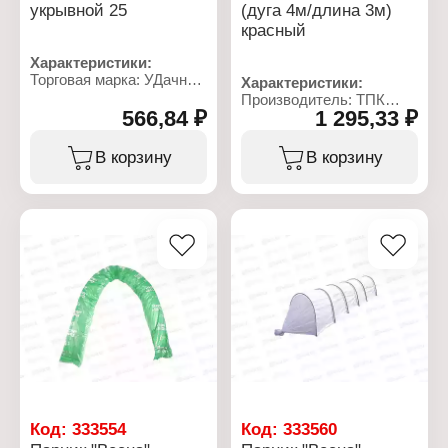
укрывной 25
(дуга 4м/длина 3м)
красный
Характеристики:
Торговая марка: УДачный
Характеристики:
Замысел
Производитель: ТПК
Тип товара: Парник
566,84 ₽
1 295,33 ₽
Весна
Длина: 8,5 м
Линейка: "Весна"
Длина дуги: 2,4 м
Тип товара: Парник
В корзину
В корзину
Комплектация: укрывной
Вариация: большой
материал 25 г/кв.м
Количество дуг: 4 дуги
Диаметр дуги: 16 мм
Длина дуги: 4 м
Материал дуг: полимер
Материал каркаса:
Количество секций: 8
стальная труба
секций
Материал укрывного
Количество дуг: 9 дуг
материала: спанбонд с
УФ
Длина парника: 3 м
Диаметр трубы: 9 мм
Плотность укрывного
материала: 60 г/кв.м
Высота парника: 1,65 м
Код:
333554
Код:
333560