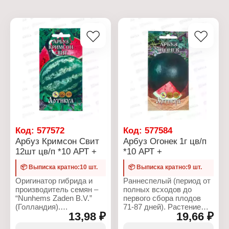
Код:
577572
Код:
577584
Арбуз Кримсон Свит
Арбуз Огонек 1г цв/п
12шт цв/п *10 АРТ +
*10 АРТ +
📦 Выписка кратно:10 шт.
📦 Выписка кратно:9 шт.
Оригинатор гибрида и
Раннеспелый (период от
производитель семян –
полных всходов до
“Nunhems Zaden B.V.”
первого сбора плодов
(Голландия).
71-87 дней). Растение
13,98 ₽
19,66 ₽
Среднеранний сорт
среднеплетистое (длина
(вегетационный
главной плети не