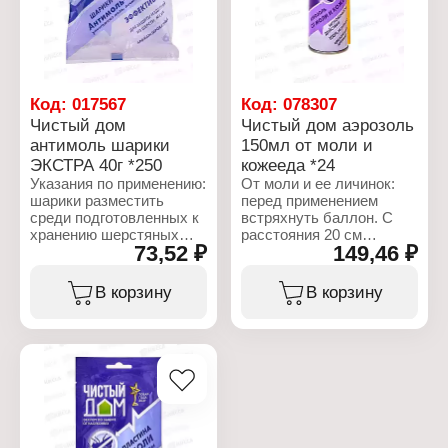
мух
аэрозоль
Наименование: "Мухояр"
Объем: 405 куб.см
Форма выпуска: гранулы
Время действия:
Состав: метомил 1%,
мгновенное действие
битрекс, краситель,
Состав: циперметрин
аттрактанты
(0,20%), тетраметрин
Код:
017567
Код:
078307
Вес: 30 г
(0,18%), синергист,
Чистый дом
Чистый дом аэрозоль
Габаритные размеры:
растворитель, отдушка,
антимоль шарики
150мл от моли и
110х80х10 мм
Габаритные размеры:
ЭКСТРА 40г *250
кожееда *24
50х50х230 мм
Указания по применению:
От моли и ее личинок:
шарики разместить
перед применением
среди подготовленных к
встряхнуть баллон. С
хранению шерстяных
расстояния 20 см
73,52 ₽
149,46 ₽
вещей из расчета 2-3
обработать внутренние
шарика на одну секцию
стенки шкафов,
стандартного платяного
чемоданов, коробок. От
В корзину
В корзину
шкафа, ящика,
кожееда: плинтусы под
антресоли, короба.
радиаторами отопления
Через 6 месяцев
и кроватями,
средство заменить на
подоконники, обратную
новое.
сторону шкафов и полок.
Для обработки
Характеристики:
помещения: площадью
Бренд: Чистый дом
25-30 кв.м. достаточно
Тип товара: Средство от
распылять в течение 3-5