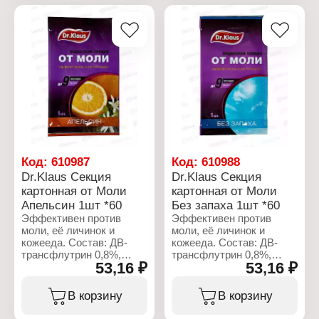
Код:
610987
Код:
610988
Dr.Klaus Секция
Dr.Klaus Секция
картонная от Моли
картонная от Моли
Апельсин 1шт *60
Без запаха 1шт *60
Эффективен против
Эффективен против
моли, её личинок и
моли, её личинок и
кожееда. Состав: ДВ-
кожееда. Состав: ДВ-
трансфлутрин 0,8%,
трансфлутрин 0,8%,
53,16 ₽
53,16 ₽
картонная основа,
картонная основа.
отдушка
Характеристики:
В корзину
В корзину
Характеристики:
Бренд: Dr.Klaus
Бренд: Dr.Klaus
Тип товара: Средство от