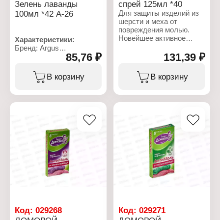
Зелень лаванды
спрей 125мл *40
100мл *42 А-26
Для защиты изделий из
шерсти и меха от
повреждения молью.
Новейшее активное
Характеристики:
вещество эффективно
Бренд: Argus
уничтожит не только
85,76 ₽
131,39 ₽
Артикул: А-26
бабочек моли, но и ее
Тип товара: Средство от
личинки. Средство
моли
В корзину
В корзину
действует деликатно и
Наименование: "Капкан-
бережно, не повреждает
антимоль"
структуру меха и
Форма выпуска: спрей
шерстяных волокон и не
Объем: 100 мл
оставляет пятен на
Особенность: с
поверхности
ароматом лаванды
обработанного изделия.
Действующее вещество:
Не оставляет следов,
перметрин 0,4%
пятен на ткани. Одна
Время действия: 6 мес
упаковка объемом 125
Габаритные размеры:
мл предназначена для
135х30х30 мм
обработки 12,5 м? по­
верх­нос­ти ткани в
комнате площадью не
менее 30 кв.м. В комнате
площадью 10–15 кв.м
Код:
029268
Код:
029271
обрабатывать не более