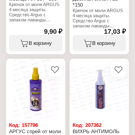
Крючок от моли ARGUS
*150
4 месяца защиты.
Крючок от моли ARGUS
Средство Argus с
4 месяца защиты.
запахом лаванды
Средство Argus с
предназначено для
запахом лаванды
защиты шерсти, меха и
9,90 ₽
17,03 ₽
предназначено для
изделий из них от
защиты шерсти, меха и
повреждения молью.
изделий из них от
В корзину
В корзину
Состав: вопартрин (0,4
повреждения молью.
%), отдушка лаванды.
Состав: вопартрин (0,4
%), отдушка лаванды.
Характеристики:
Бренд: Argus
Характеристики:
Артикул: AR-557
Бренд: Argus
Тип товара: Средство от
Артикул: А-25
моли
Тип товара: Средство от
Особенность: 4 месяца
моли
защиты, с запахом
Особенность: двойной, с
лаванды
запахом лаванды
Форма выпуска:
Форма выпуска:
подвесная пластина
подвесная пластина
Количество в упаковке: 1
Количество в упаковке: 1
шт
шт
Габаритные размеры:
Габаритные размеры:
Код:
157796
Код:
207362
110х50х0.1 мм
164х50х0.1 мм
АРГУС спрей от моли
ВИХРЬ АНТИМОЛЬ