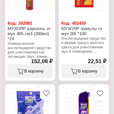
Код:
202002
Код:
452430
МУХОЯР аэрозоль от
МУХОЯР гранулы от
мух 405 см3 (300мл)
мух 30г *100
*24
Инсектицидное средство
в форме гранул желтого
Универсальное
цвета для уничтожения
инсектицидное средство
мух в помещении.
для уничтожения как
Метомил вызывает
летающих (мух, комаров,
инсектицидный эффект,
152,08 ₽
22,51 ₽
москитов, бабочек моли
наличие в составе
и др.), так и ползающих
аттрактанта
(тараканов, клопов, блох,
В корзину
В корзину
способствует охотному
муравьев, кожеедов)
поеданию их мухами, а
насекомых.
горький компонент
битрекс защищает ее от
Характеристики:
поедания птицами
Торговая марка: Ваше
хозяйство
Характеристики:
Тип товара: Средство от
Торговая марка: Ваше
насекомых
хозяйство
Наименование: "Мухояр"
Тип товара: Средство от
Форма выпуска: