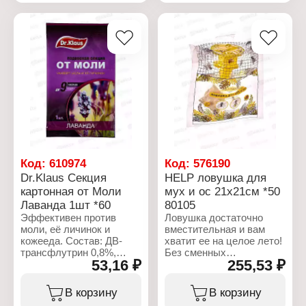
Тип товара: Средство от
насекомых
насекомых
Форма выпуска: Секция
Форма выпуска: Секция
картонная
картонная
Размещение: подвесная
Размещение: подвесная
Применение: от моли
Применение: от моли
Аромат: без запаха
Аромат: Апельсин
Количество: 1 шт
Количество: 1 шт
Время защитного
Время защитного
действия: до 9 мес
действия: до 9 мес
Рабочая область
Рабочая область
действия: 1 куб.м
действия: 1 куб.м
Код:
610974
Код:
576190
Dr.Klaus Секция
HELP ловушка для
картонная от Моли
мух и ос 21х21см *50
Лаванда 1шт *60
80105
Эффективен против
Ловушка достаточно
моли, её личинок и
вместительная и вам
кожееда. Состав: ДВ-
хватит ее на целое лето!
трансфлутрин 0,8%,
Без сменных
53,16 ₽
255,53 ₽
картонная основа,
наполнителей. Просто
отдушка
поместите ловушку с
небольшим количеством
В корзину
В корзину
Характеристики:
приманки (сок, пиво,