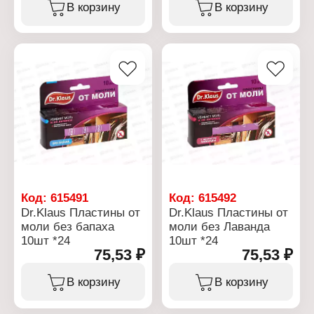
углеводородный.
В корзину
В корзину
Характеристики:
Бренд: Dr.Klaus
Тип товара: Средство от
насекомых
Форма выпуска:
аэрозоль
Объем: 600 мл
Применение: от мух, ос и
других летающих
насекомых
Особенность: без запаха
Время действия: до 45
дней
Код:
615491
Код:
615492
Dr.Klaus Пластины от
Dr.Klaus Пластины от
моли без бапаха
моли без Лаванда
10шт *24
10шт *24
75,53 ₽
75,53 ₽
В корзину
В корзину