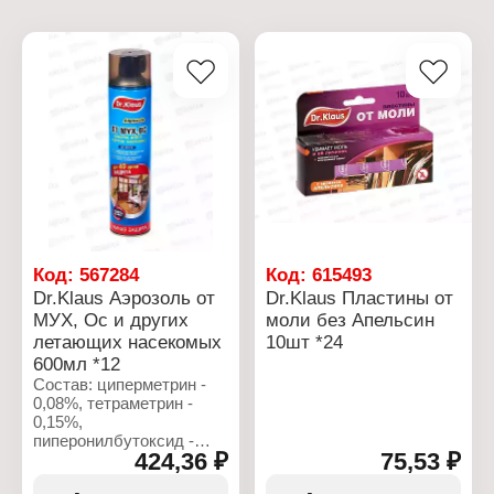
Код:
567284
Код:
615493
Dr.Klaus Аэрозоль от
Dr.Klaus Пластины от
МУХ, Ос и других
моли без Апельсин
летающих насекомых
10шт *24
600мл *12
Состав: циперметрин -
0,08%, тетраметрин -
0,15%,
пиперонилбутоксид -
424,36 ₽
75,53 ₽
0,75%, растворитель,
пропеллент