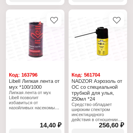
Бренд: Dr.Klaus
квас) в удаленном от
Тип товара: Средство от
людей месте. Попав
насекомых
внутрь ловушки,
Форма выпуска: Секция
насекомые уже не смогут
картонная
выбраться.
Размещение: подвесная
Применение: от моли
Характеристики:
Аромат: Лаванда
Бренд: Help
Количество: 1 шт
Артикул: 80105
Время защитного
Тип товара: Средство от
действия: до 9 мес
наскомых
Рабочая область
Форма выпуска: Ловушка
действия: 1 куб.м
от мух и ос
Размер: 21х21 см
Материал: полипропилен
Код:
163796
Код:
561704
Libell Липкая лента от
NADZOR Аэрозоль от
мух *100/1000
ОС со специальной
Липкая лента от мух
трубкой для улья,
Libell позволит
250мл *24
избавиться от
Средство обладает
назойливых насекомых в
широким спектром
помещении. Лента
инсектицидного
выполнена на бумажной
действия в отношении
основе и покрыта
14,40 ₽
256,60 ₽
летающих насекомых.
клеевым составом с
При распылении
канифолью и