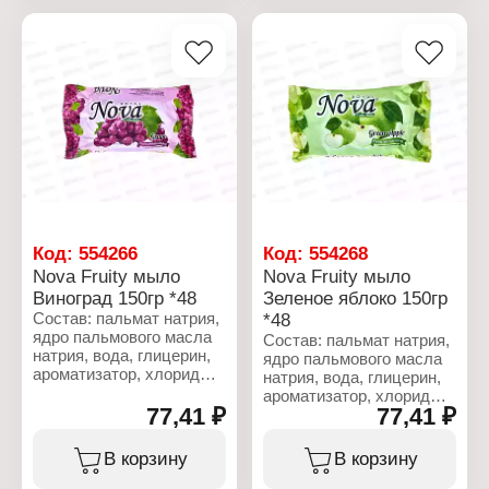
ПЭГ-400, натрии-
Бренд: Royal
карбоксиметилцеллюлоза).
Серия: NOVA
Линейка: Fruity soap
Характеристики:
Тип товара: Туалетное
Торговая марка: NAMZA
мыло
Тип товара:
Название: "Orange"
Пятновыводитель
Аромат: Апельсин
Название: "Магическое
Вес: 150 г
мыло"
Тип ткани: для всех
типов ткани
Форма выпуска: мыло
Вес: 90 г
Код:
554266
Код:
554268
Nova Fruity мыло
Nova Fruity мыло
Виноград 150гр *48
Зеленое яблоко 150гр
Состав: пальмат натрия,
*48
ядро пальмового масла
Состав: пальмат натрия,
натрия, вода, глицерин,
ядро пальмового масла
ароматизатор, хлорид
натрия, вода, глицерин,
натрия, сульфат
ароматизатор, хлорид
лаурилового эфира
77,41 ₽
77,41 ₽
натрия, сульфат
натрия, тетранатрий
лаурилового эфира
ЭДТА, этидроновая
натрия, тетранатрий
В корзину
В корзину
кислота, лактат натрия,
ЭДТА, этидроновая
Cl 51319
кислота, лактат натрия,