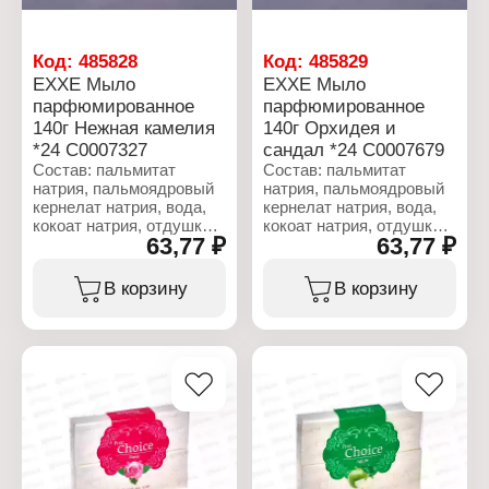
букет"
Вес: 90 г
Код:
485828
Код:
485829
EXXE Мыло
EXXE Мыло
парфюмированное
парфюмированное
140г Нежная камелия
140г Орхидея и
*24 С0007327
сандал *24 С0007679
Состав: пальмитат
Состав: пальмитат
натрия, пальмоядровый
натрия, пальмоядровый
кернелат натрия, вода,
кернелат натрия, вода,
кокоат натрия, отдушка,
кокоат натрия, отдушка,
63,77 ₽
63,77 ₽
хлорид натрия, глицерин,
хлорид натрия, глицерин,
тетранатриевая соль
тетранатриевая соль
ЭДТА, этидроновая
ЭДТА, этидроновая
В корзину
В корзину
кислота, вазелиновое
кислота, вазелиновое
масло, диоксид титана.
масло, диоксид титана.
Характеристики:
Характеристики:
Бренд: EXXE
Бренд: EXXE
Тип товара: Мыло
Тип товара: Туалетное
Название: "Aroma magic"
мыло
Особенность:
Название: "Silk effect"
парфюмированное
Особенность:
Аромат: розовая камелия
парфюмированное
Вес: 140 г
Аромат: орхидея и