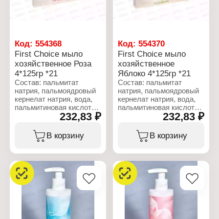
сандал
Вес: 140 г
Код:
554368
Код:
554370
First Choice мыло
First Choice мыло
хозяйственное Роза
хозяйственное
4*125гр *21
Яблоко 4*125гр *21
Состав: пальмитат
Состав: пальмитат
натрия, пальмоядровый
натрия, пальмоядровый
кернелат натрия, вода,
кернелат натрия, вода,
пальмитиновая кислота,
пальмитиновая кислота,
232,83 ₽
232,83 ₽
парфюмерная
парфюмерная
композиция, глицерин,
композиция, глицерин,
хлорид натрия, кокамид
хлорид натрия, кокамид
В корзину
В корзину
ДЭА, диоксид титана,
ДЭА, диоксид титана,
тетранатрий ЭДТА,
тетранатрий ЭДТА,
этидроновая кислота,
этидроновая кислота,
альфа-изометилионон,
бензилбензоат,
бутилфенилметилпропиональ,
гексилциннамаль.
цитронелла, гераниель,
гексилгинамаль,
Характеристики:
линалоол.
Бренд: First Choice
Тип товара:
Характеристики:
Хозяйственное мыло