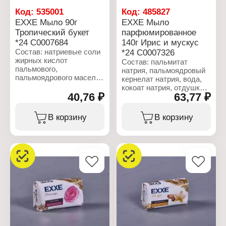
Код:
535001
Код:
485827
EXXE Мыло 90г
EXXE Мыло
Тропический букет
парфюмированное
*24 С0007684
140г Ирис и мускус
Состав: натриевые соли
*24 С0007326
жирных кислот
Состав: пальмитат
пальмового,
натрия, пальмоядровый
пальмоядрового масел,
кернелат натрия, вода,
вода, натриевые соли
кокоат натрия, отдушка,
жирных кислот
40,76 ₽
63,77 ₽
хлорид натрия, глицерин,
кокосового масла,
тетранатриевая соль
отдушка, хлорид натрия,
ЭДТА, этидроновая
В корзину
В корзину
глицерин, тетранатрий
кислота, вазелиновое
ЭДТА, этидроновая
масло, диоксид титана.
кислота, жидкий
парафин, диоксид
Характеристики:
титана, цетеариловый
Бренд: EXXE
спирт, хлорид
Тип товара: Туалетное
цетримония.
мыло
Название: "Sweet
Характеристики:
dreams"
Бренд: EXXE
Особенность:
Тип товара:
парфюмированное
Косметическое мыло
Аромат: ирис и мускус
Название: "Тропический
Вес: 140 г