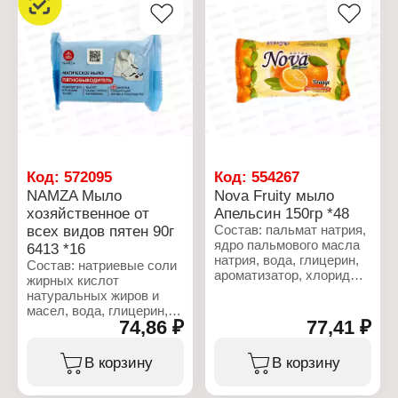
Характеристики:
карбоксиметилцеллюлоза).
Бренд: Master FRESH
Серия: Classic
Характеристики:
Тип товара:
Бренд: Master FRESH
Хозяйственное мыло
Тип товара:
Количество: 2 шт
Хозяйственное мыло
Вес: 2х125 г
Назначение: для стирки
белого и цветного белья
Активные компоненты:
морские минералы,
желчь
Вес: 90 г
Код:
572095
Код:
554267
NAMZA Мыло
Nova Fruity мыло
хозяйственное от
Апельсин 150гр *48
всех видов пятен 90г
Состав: пальмат натрия,
ядро пальмового масла
6413 *16
натрия, вода, глицерин,
Состав: натриевые соли
ароматизатор, хлорид
жирных кислот
натрия, сульфат
натуральных жиров и
лаурилового эфира
масел, вода, глицерин,
натрия, тетранатрий
74,86 ₽
77,41 ₽
желчь, хлорид натрия,
ЭДТА, этидроновая
неостаб (триэтаноламин,
кислота, лактат натрия,
этидронат натрия,
В корзину
В корзину
Cl 19140, CI 45100.
бензойная кислота,
винная кислота,
Характеристики: