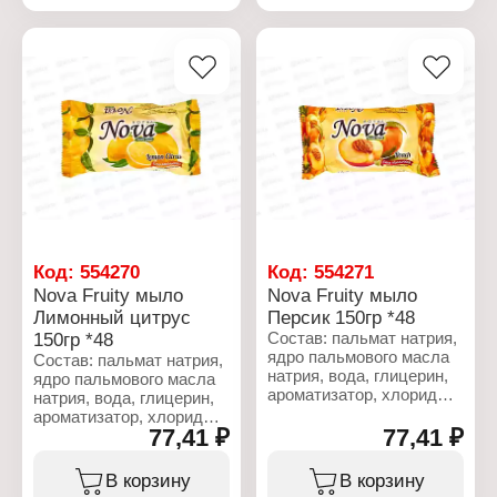
Cl 19140, CI 74260.
Характеристики:
Бренд: Royal
Характеристики:
Серия: NOVA
Бренд: Royal
Линейка: Fruity soap
Серия: NOVA
Тип товара: Туалетное
Линейка: Fruity soap
мыло
Тип товара: Туалетное
Название: "Grape"
мыло
Аромат: виноград
Название: "Green apple"
Вес: 150 г
Аромат: зеленое яблоко
Вес: 150 г
Код:
554270
Код:
554271
Nova Fruity мыло
Nova Fruity мыло
Лимонный цитрус
Персик 150гр *48
150гр *48
Состав: пальмат натрия,
ядро пальмового масла
Состав: пальмат натрия,
натрия, вода, глицерин,
ядро пальмового масла
ароматизатор, хлорид
натрия, вода, глицерин,
натрия, сульфат
ароматизатор, хлорид
лаурилового эфира
77,41 ₽
77,41 ₽
натрия, сульфат
натрия, диоксид титана,
лаурилового эфира
тетранатрий ЭДТА,
натрия, диоксид титана,
В корзину
В корзину
этидроновая кислота,
тетранатрий ЭДТА,