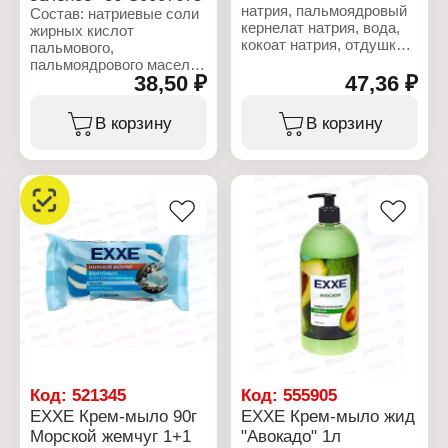
натрия, пальмоядровый
Состав: натриевые соли
кернелат натрия, вода,
жирных кислот
кокоат натрия, отдушка,
пальмового,
хлорид натрия, глицерин,
пальмоядрового масел,
тетранатриевая соль
38,50 ₽
47,36 ₽
вода, натриевые соли
ЭДТА, этидроновая
жирных кислот
кислота, вазелиновое
кокосового масла,
В корзину
В корзину
масло, диоксид титана.
отдушка, хлорид натрия,
глицерин, тетранатрий
Характеристики:
ЭДТА, этидроновая
Бренд: EXXE
кислота, жидкий
Тип товара: Туалетное
парафин, диоксид
мыло
титана, цетеариловый
Вариация: крем
спирт, хлорид
Название: "Лотос"
цетримония.
Действие: интенсивное
питание
Характеристики:
Вес: 90 г
Бренд: EXXE
Тип товара: Туалетное
мыло
Вариация: крем
Название: "Зеленый чай"
Действие: тонизирующее
Код:
521345
Код:
555905
Вес: 90 г
EXXE Крем-мыло 90г
EXXE Крем-мыло жид
Морской жемчуг 1+1
"Авокадо" 1л