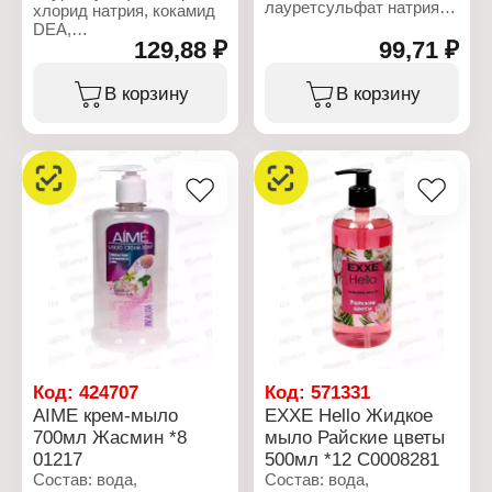
лауретсульфат натрия
хлорид натрия, кокамид
(и) лаурет-8 сульфат
DEA,
натрия (и) олетсульфат
129,88 ₽
99,71 ₽
кокамидопропилбетаин,
натрия, лауретсульфат
ароматизатор, ДМДМ
натрия, хлорид натрия,
гидантоин, экстракт
В корзину
В корзину
каприлил/каприл,
листьев камелии
глюкозид, сополимер
китайской (Camellia
стирола/акрилатов,
sinensis), динатриевая
экстракт цветков пиона
соль ЭДТА, лимонная
белоцветкового,
кислота.
ретинол, токоферола
ацетат, отдушка,
Характеристики:
динатриевая ЭДТА,
Производитель: Шанте
лимонная кислота,
Бьюти
DMDM ??гидантоин, CI
Торговая марка: AIME
73360, CI 42090.
Тип товара: Жидкое
мыло
Характеристики:
Название: "Зеленый чай"
Производитель: Шанте
Объем: 300 мл
Бьюти
Торговая марка: AIME
Код:
424707
Код:
571331
Тип товара: Жидкое
AIME крем-мыло
EXXE Hello Жидкое
мыло
700мл Жасмин *8
мыло Райские цветы
Название: "Пион"
Аромат: цветочный
01217
500мл *12 С0008281
Активные компоненты:
Состав: вода,
Состав: вода,