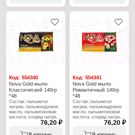
лактат натрия, Cl 19140,
этидроновая кислота,
CI 45100.
лактат натрия, Cl 19140,
CI 12490.
Характеристики:
Бренд: Royal
Характеристики:
Серия: NOVA
Бренд: Royal
Линейка: Fruity soap
Серия: NOVA
Тип товара: Туалетное
Линейка: Fruity soap
мыло
Тип товара: Туалетное
Название: "Peach"
мыло
Аромат: персик
Название: "Lemon Citrus"
Вес: 150 г
Аромат: Лимон
Вес: 150 г
Код:
554340
Код:
554341
Nova Gold мыло
Nova Gold мыло
Классический 140гр
Романтичный 140гр
*48
*48
Состав: пальмитат
Состав: пальмитат
натрия, пальмоядровое
натрия, пальмоядровое
масло, пальмитиновая
масло, пальмитиновая
кислота, хлорид натрия,
кислота, хлорид натрия,
76,20 ₽
76,20 ₽
вода, глицерин, тальк,
вода, глицерин, тальк,
парфюмерная
парфюмерная
композиция,
композиция,
В корзину
В корзину