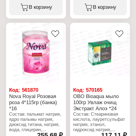
тетранатрий ЭДТА,
натрия, диоксид титана,
В корзину
В корзину
этидроновая кислота,
тетранатрий ЭДТА,
лактат натрия.
этидроновая кислота,
лактат натрия, Cl 74180.
Характеристики:
Бренд: Royal
Характеристики:
Серия: NOVA
Бренд: Royal
Тип товара:
Серия: NOVA
Косметическое мыло
Тип товара:
Название: "Milk"
Косметическое мыло
Количество: 4 шт
Название: "Blue Ocean"
Вес: 4х115 г
Количество: 4 шт
Вес: 4х115 г
Код:
561870
Код:
570165
Nova Royal Розовая
OBO Bioaqua мыло
роза 4*115гр (банка)
100гр Увлаж очищ
*16
Экстракт Алоэ *24
Состав: пальмат натрия,
Состав: Стеариновая
ядро пальмы натрия,
кислота, лауретсульфат
диоксид титана, натрия,
натрия, этанол,
вода, глицерин,
гидроксид натрия,
255,68 ₽
117,11 ₽
ароматизатор хлорид
сорбитол, миристиновая