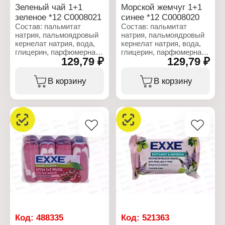
Зеленый чай 1+1
Морской жемчуг 1+1
зеленое *12 С0008021
синее *12 С0008020
Состав: пальмитат
Состав: пальмитат
натрия, пальмоядровый
натрия, пальмоядровый
кернелат натрия, вода,
кернелат натрия, вода,
глицерин, парфюмерная
глицерин, парфюмерная
129,79 ₽
129,79 ₽
композиция,
композиция,
триэтаноламин,
триэтаноламин,
этидронат натрия,
этидронат натрия,
В корзину
В корзину
ПЭГ-400, винная
ПЭГ-400, винная
кислота, бензойная
кислота, бензойная
кислота, целлюлозная
кислота, целлюлозная
камедь, хлорид натрия,
камедь, хлорид натрия,
тетранатрия этидронат,
тетранатрия этидронат,
CI 77891, CI 74260, CI
Cl 77891, CI 74160.
11680.
Характеристики:
Характеристики:
Бренд: EXXE
Бренд: EXXE
Серия: 1+1
Серия: 1+1
Тип товара:
Тип товара:
Косметическое мыло
Косметическое мыло
Вариация: крем
Вариация: крем
Название: "Морской
Название: "Зеленый чай"
жемчуг"
Действие: тонизирующее
Действие: освежающее
Код:
488335
Код:
521363
Количество: 4 шт
Количество: 4 шт