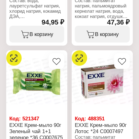
Состав: вода,
Состав: пальмитат
Упаковка: флакон с
лауретсульфат натрия,
натрия, пальмоядровый
дозатором
хлорид натрия, кокамид
кернелат натрия, вода,
Объем: 700 мл
ДЭА,
кокоат натрия, отдушка,
94,95 ₽
47,36 ₽
кокамидопропилбетаин,
хлорид натрия, глицерин,
экстракт плодов
тетранатриевая соль
мангиферы индийской
ЭДТА, этидроновая
В корзину
В корзину
(манго), отдушка,
кислота, вазелиновое
динатриевая соль ЭДТА,
масло, диоксид титана.
лимонная кислота,
метилхлоризотиазолинон,
Характеристики:
метилизотиазолинон,
Бренд: EXXE
лимонен, CI15985,
Тип товара: Туалетное
CI14720, CI19140.
мыло
Вариация: крем
Характеристики:
Название: "Авокадо"
Бренд: EXXE
Действие: интенсивное
Серия: Body Spa
увлажнение
Тип товара: Мыло
Вес: 90 г
жидкое
Название: "Детокс
эффект"
Аромат: манго и орхидея
Код:
521347
Код:
488351
Активные компоненты:
EXXE Крем-мыло 90г
EXXE Крем-мыло 90г
экстракт манго
Зеленый чай 1+1
Лотос *24 С0007497
Упаковка: флакон
зеленое *36 С0007675
Состав: пальмитат
Объем: 500 мл