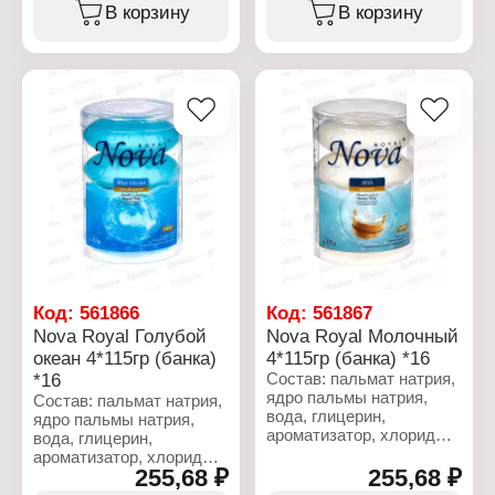
лаурилэфирсульфат
композиция,
В корзину
В корзину
натрия, диоксид титана,
лаурилэфирсульфат
шерилэдукат,
натрия, диоксид титана,
Buttyrospermum Parkii,
шерилэдукат,
тетранатрий ЭДТА,
Buttyrospermum Parkii,
этидроновая кислота, Cl
тетранатрий ЭДТА,
19140, Cl 61570,
этидроновая кислота, Cl
амилциннамаль,
19140, Cl 61570,
бензилсалицилат,
амилциннамаль,
бутилфенилметилпропиональ,
бензилсалицилат,
цитраль, цитронеллол,
бутилфенилметилпропиональ
кумарин,
цитраль, цитронеллол,
гексилциннамаль,
кумарин,
гидроксиизогексил 3-
гексилциннамаль,
циклогексенкарбоксальдегид,
гидроксиизогексил 3-
линалоол.
циклогексенкарбоксальдегид
линалоол.
Код:
561866
Код:
561867
Характеристики:
Nova Royal Голубой
Nova Royal Молочный
Бренд: Royal
Характеристики:
океан 4*115гр (банка)
4*115гр (банка) *16
Серия: NOVA
Бренд: Royal
Линейка: Gold
*16
Состав: пальмат натрия,
Серия: NOVA
Тип товара: Туалетное
ядро пальмы натрия,
Линейка: Gold
Состав: пальмат натрия,
мыло
вода, глицерин,
Тип товара: Туалетное
ядро пальмы натрия,
Название: "Lilac Super"
ароматизатор, хлорид
мыло
вода, глицерин,
Вес: 140 г
натрия, сульфат
Название: "Floral
ароматизатор, хлорид
лаурилового эфира
255,68 ₽
255,68 ₽
Blossom"
натрия, сульфат
натрия, диоксид титана,
Вес: 140 г
лаурилового эфира