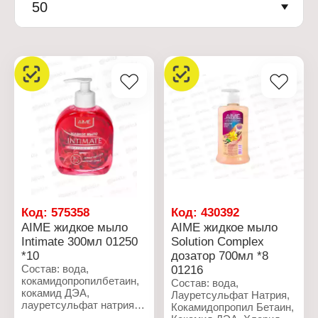
50
Код:
575358
Код:
430392
AIME жидкое мыло
AIME жидкое мыло
Intimate 300мл 01250
Solution Complex
*10
дозатор 700мл *8
Состав: вода,
01216
кокамидопропилбетаин,
Состав: вода,
кокамид ДЭА,
Лауретсульфат Натрия,
лауретсульфат натрия
Кокамидопропил Бетаин,
(и) лаурет-8 сульфат