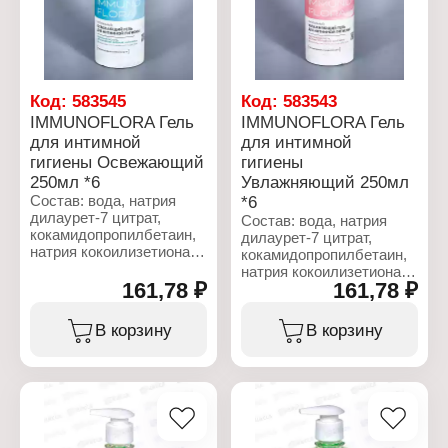
Бренд: First Choice
Название: "Apple"
Тип товара:
Вес: 4х125 г
Хозяйственное мыло
Название: "Rose"
Вес: 4х125 г
Код:
583545
Код:
583543
IMMUNOFLORA Гель
IMMUNOFLORA Гель
для интимной
для интимной
гигиены Освежающий
гигиены
250мл *6
Увлажняющий 250мл
Состав: вода, натрия
*6
дилаурет-7 цитрат,
Состав: вода, натрия
кокамидопропилбетаин,
дилаурет-7 цитрат,
натрия кокоилизетионат,
кокамидопропилбетаин,
молочная кислота,
натрия кокоилизетионат,
экстракт листьев
161,78 ₽
161,78 ₽
молочная кислота,
зеленого чая, экстракт
экстракт алоэ вера,
мяты перечной, экстракт
экстракт мяты перечной,
В корзину
В корзину
ромашки аптечной,
экстракт ромашки
экстракт цветков
аптечной, экстракт
календулы
цветков календулы
лекарственной, экстракт
лекарственной, экстракт
цветков мальвы лесной,
цветков мальвы лесной,
экстракт корня солодки
экстракт корня солодки
голой, экстракт листьев
голой, гиалуроновая