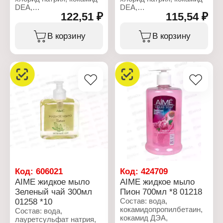
Упаковка: флакон с
Объем: 700 мл
DEA,
DEA,
дозатором
122,51 ₽
115,54 ₽
кокамидопропилбетаин,
кокамидопропилбетаин,
Объем: 300 мл
ароматизатор, ДМДМ
ароматизатор, ДМДМ
гидантоин, экстракт
гидантоин, экстракт
В корзину
В корзину
алоэ, динатриевая соль
листьев базилика,
ЭДТА, лимонная
динатриевая соль ЭДТА,
кислота.
лимонная кислота.
Характеристики:
Характеристики:
Производитель: Шанте
Производитель: Шанте
Бьюти
Бьюти
Торговая марка: AIME
Торговая марка: AIME
Тип товара: Жидкое
Тип товара: Жидкое
мыло
мыло
Название: "Алоэ Вера"
Название: "Арома"
Объем: 300 мл
Объем: 300 мл
Код:
606021
Код:
424709
AIME жидкое мыло
AIME жидкое мыло
Зеленый чай 300мл
Пион 700мл *8 01218
01258 *10
Состав: вода,
кокамидопропилбетаин,
Состав: вода,
кокамид ДЭА,
лауретсульфат натрия,