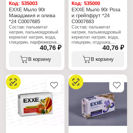
Код:
535003
Код:
535000
EXXE Мыло 90г
EXXE Мыло 90г Роза
Макадамия и олива
и грейпфрут *24
*24 С0007685
С0007683
Состав: пальмитат
Состав: пальмитат
натрия, пальмоядровый
натрия, пальмоядровый
кернелат натрия, вода,
кернелат натрия, вода,
глицерин, парфюмерная
глицерин, отдушка,
40,76 ₽
40,76 ₽
композиция, хлорид
хлорид натрия,
натрия, триэтаноламин,
триэтаноламин,
этидронат натрия,
этидронат натрия,
В корзину
В корзину
ПЭГ-400, винная
ПЭГ-400, винная
кислота, бензойная
кислота, бензойная
кислота. Целлюлозная
кислота, целлюлозная
камедь, тетранатрия
камедь, тетранатрия
этидронат, Cl 77891, Cl
этидронат, Cl 77891, CI
74260.
12490.
Характеристики:
Характеристики:
Бренд: EXXE
Бренд: EXXE
Тип товара:
Тип товара: Мыло
Косметическое мыло
Название: "Роза и
Название: "Макадамия и
грейпфрут"
олива"
Вес: 90 г
Вес: 90 г