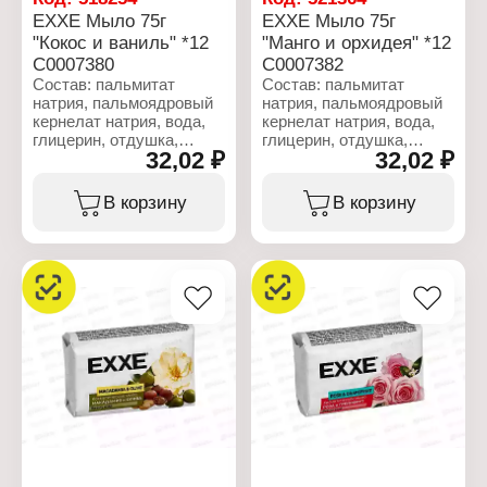
Вес: 4х75 г
EXXE Мыло 75г
EXXE Мыло 75г
"Кокос и ваниль" *12
"Манго и орхидея" *12
С0007380
С0007382
Состав: пальмитат
Состав: пальмитат
натрия, пальмоядровый
натрия, пальмоядровый
кернелат натрия, вода,
кернелат натрия, вода,
глицерин, отдушка,
глицерин, отдушка,
32,02 ₽
32,02 ₽
триэтаноламин,
триэтаноламин,
этидронат натрия,
этидронат натрия,
ПЭГ-400, винная
ПЭГ-400, винная
В корзину
В корзину
кислота, бензойная
кислота, бензойная
кислота, целлюлозная
кислота, целлюлозная
камедь, хлорид натрия,
камедь, хлорид натрия,
тетранатрийэтидронат, Cl
тетранатрийэтидронат, Cl
77891, Cl 74160.
77891, CI 11680.
Характеристики:
Характеристики:
Бренд: EXXE
Бренд: EXXE
Тип товара:
Тип товара:
Косметическое мыло
Косметическое мыло
Назначение: для лица,
Назначение: для лица,
рук и тела
рук и тела
Аромат: "Кокос и ваниль"
Аромат: "Манго и
Вес: 75 г
орхидея"
Вес: 75 г