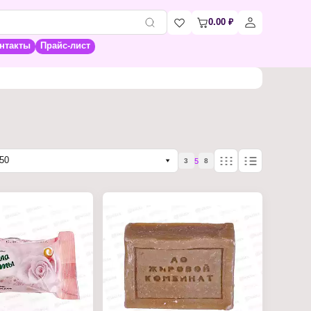
0.00
₽
нтакты
Прайс-лист
50
5
3
8