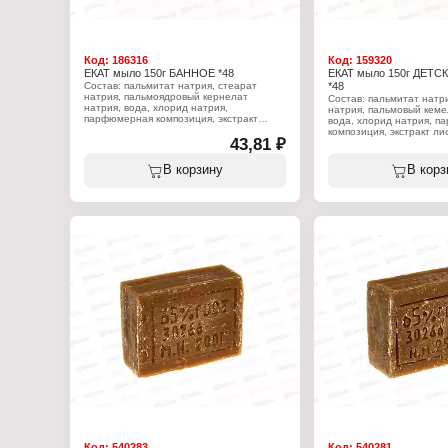
Код:
186316
Код:
159320
ЕКАТ мыло 150г БАННОЕ *48
ЕКАТ мыло 150г ДЕТС
Состав: пальмитат натрия, стеарат
*48
натрия, пальмоядровый кернелат
Состав: пальмитат натр
натрия, вода, хлорид натрия,
натрия, пальмовый кеме
парфюмерная композиция, экстракт
вода, хлорид натрия, 
листьев эвкалипта шаровидного, масло
композиция, экстракт ли
сои (глицин), диоксид титана, тальк,
43,81 ₽
ромашки аптечной, масло
кокамид ДЭА, тетранатрий ЭДТА,
диоксид титана, тальк, 
линалоол.
тетранатрий ЭДТА, гек
В корзину
В корз
линалоол.
Характеристики:
Производитель: Жировой Комбинат
Характеристики:
Екатеринбург
Производитель: Жирово
Серия: Формула чистоты
Екатеринбург
Тип товара: Туалетное мыло
Тип товара: Туалетное 
Название: "Банное"
Назначение: детское
Активные компоненты: экстракт
Активные компоненты: э
эвкалипта
Вес: 150 г
Вес: 150 г
Код:
540283
Код:
540281