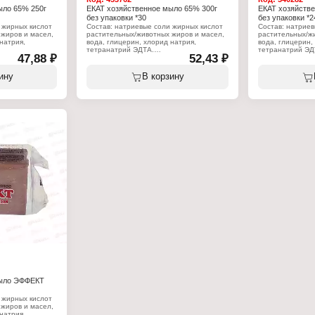
ыло 65% 250г
ЕКАТ хозяйственное мыло 65% 300г
ЕКАТ хозяйств
без упаковки *30
без упаковки *2
 жирных кислот
Состав: натриевые соли жирных кислот
Состав: натриев
жиров и масел,
растительных/животных жиров и масел,
растительных/ж
натрия,
вода, глицерин, хлорид натрия,
вода, глицерин,
тетранатрий ЭДТА.
тетранатрий ЭД
47,88 ₽
52,43 ₽
Характеристики:
Характеристики
й Комбинат
Производитель: Жировой Комбинат
Производитель:
ину
В корзину
Екатеринбург
Екатеринбург
ное мыло
Тип товара: Хозяйственное мыло
Тип товара: Хо
 жирных кислот,
Процентное содержание жирных кислот,
Процентное сод
%: 65
%: 65
Вес: 300 г
Вес: 350 г
мыло ЭФФЕКТ
 жирных кислот
жиров и масел,
натрия,