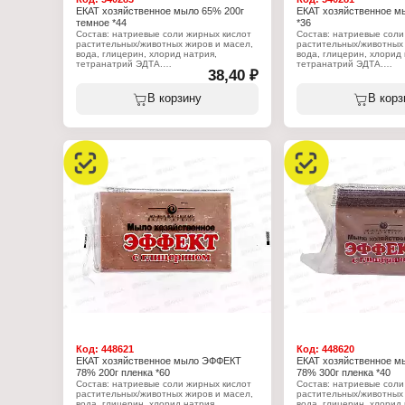
ЕКАТ хозяйственное мыло 65% 200г
ЕКАТ хозяйственное м
темное *44
*36
Состав: натриевые соли жирных кислот
Состав: натриевые соли
растительных/животных жиров и масел,
растительных/животных 
вода, глицерин, хлорид натрия,
вода, глицерин, хлорид 
тетранатрий ЭДТА.
тетранатрий ЭДТА.
38,40 ₽
Характеристики:
Характеристики:
Производитель: Жировой Комбинат
Производитель: Жирово
В корзину
В корз
Екатеринбург
Екатеринбург
Тип товара: Хозяйственное мыло
Тип товара: Хозяйствен
Процентное содержание жирных кислот,
Процентное содержание
%: 65
%: 65
Вес: 200 г
Вес: 250 г
Особенность: темное
Код:
448621
Код:
448620
ЕКАТ хозяйственное мыло ЭФФЕКТ
ЕКАТ хозяйственное 
78% 200г пленка *60
78% 300г пленка *40
Состав: натриевые соли жирных кислот
Состав: натриевые соли
растительных/животных жиров и масел,
растительных/животных 
вода, глицерин, хлорид натрия,
вода, глицерин, хлорид 