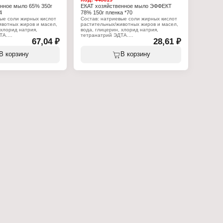
енное мыло 65% 350г
ЕКАТ хозяйственное мыло ЭФФЕКТ
4
78% 150г пленка *70
ые соли жирных кислот
Состав: натриевые соли жирных кислот
ивотных жиров и масел,
растительных/животных жиров и масел,
 хлорид натрия,
вода, глицерин, хлорид натрия,
ТА.
тетранатрий ЭДТА.
67,04 ₽
28,61 ₽
:
Характеристики:
 Жировой Комбинат
Производитель: Жировой Комбинат
В корзину
В корзину
Екатеринбург
зяйственное мыло
Тип товара: Хозяйственное мыло
ержание жирных кислот,
Название: "Эффект"
Процентное содержание жирных кислот,
%: 78
Активные компоненты: глицерин
Вес: 150 г