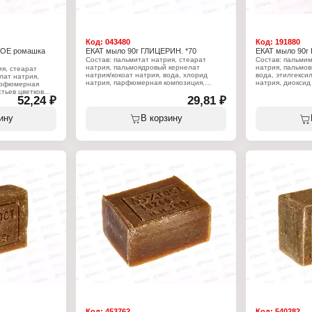
Код:
043480
Код:
191880
КОЕ ромашка
ЕКАТ мыло 90г ГЛИЦЕРИН. *70
ЕКАТ мыло 90г 
Состав: пальмитат натрия, стеарат
Состав: пальмим
натрия, пальмоядровый кернелат
натрия, пальмов
ия, стеарат
натрия/кокоат натрия, вода, хлорид
вода, этилгекси
лат натрия,
натрия, парфюмерная композиция,
натрия, диоксид
парфюмерная
глицерин, диоксид титана, тальк,
тетранатрий ЭД
стьев цветков
52,24 ₽
кокамид ДЭА, тетранатрий ЭДТА,
29,81 ₽
 сои (глицин),
гексилциннамаль, линалоол, лимонен,
Характеристики
кокамид ДЭА,
бензилсалицилат, гераниол, Cl 19140.
Производитель:
силциннамаль,
ину
В корзину
Екатеринбург
Характеристики:
Серия: Формула
Производитель: Жировой Комбинат
Тип товара: Туа
Екатеринбург
Название: "Роза
й Комбинат
Серия: Формула чистоты
Вес: 90 г
Тип товара: Туалетное мыло
мыло
Название: "Глицериновое"
Активные компоненты: глицерин
кстракт ромашки
Вес: 90 г
Код:
453762
Код:
540282