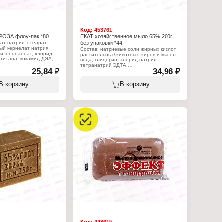
Код:
453761
РОЗА флоу-пак *80
ЕКАТ хозяйственное мыло 65% 200г
ат натрия, стеарат
без упаковки *44
ый кернелат натрия,
Состав: натриевые соли жирных кислот
лизононаноат, хлорид
растительных/животных жиров и масел,
 титана, кокамид ДЭА,
вода, глицерин, хлорид натрия,
ТА.
тетранатрий ЭДТА.
25,84 ₽
34,96 ₽
:
Характеристики:
 Жировой Комбинат
Производитель: Жировой Комбинат
В корзину
В корзину
Екатеринбург
 чистоты
Тип товара: Хозяйственное мыло
летное мыло
Процентное содержание жирных кислот,
"
%: 65
Вес: 200 г
Особенность: без упаковки
Код:
448619