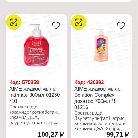
Код:
575358
Код:
430392
AIME жидкое мыло
AIME жидкое мыло
Intimate 300мл 01250
Solution Complex
*10
дозатор 700мл *8
Состав: вода,
01216
кокамидопропилбетаин,
Состав: вода,
кокамид ДЭА,
Лауретсульфат Натрия,
лауретсульфат натрия
Кокамидопропил Бетаин,
(и) лаурет-8 сульфат
Кокамид ДЭА, Хлорид
натрия (и) олеатсульфат
100,27 ₽
99,71 ₽
Натрия, Глицерин,