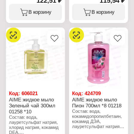
122,51 ₽
115,54 ₽
Объем: 300 мл
ароматизатор, ДМДМ
ароматизатор, ДМДМ
гидантоин, экстракт
гидантоин, экстракт
В корзину
В корзину
алоэ, динатриевая соль
листьев базилика,
ЭДТА, лимонная
динатриевая соль ЭДТА,
кислота.
лимонная кислота.
Характеристики:
Характеристики:
Производитель: Шанте
Производитель: Шанте
Бьюти
Бьюти
Торговая марка: AIME
Торговая марка: AIME
Тип товара: Жидкое
Тип товара: Жидкое
мыло
мыло
Название: "Алоэ Вера"
Название: "Арома"
Объем: 300 мл
Объем: 300 мл
Код:
606021
Код:
424709
AIME жидкое мыло
AIME жидкое мыло
Зеленый чай 300мл
Пион 700мл *8 01218
01258 *10
Состав: вода,
кокамидопропилбетаин,
Состав: вода,
кокамид ДЭА,
лауретсульфат натрия,
лауретсульфат натрия
хлорид натрия, кокамид
(и) лаурет-8 сульфат
DEA,