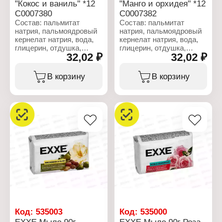
"Кокос и ваниль" *12
"Манго и орхидея" *12
С0007380
С0007382
Состав: пальмитат
Состав: пальмитат
натрия, пальмоядровый
натрия, пальмоядровый
кернелат натрия, вода,
кернелат натрия, вода,
глицерин, отдушка,
глицерин, отдушка,
32,02 ₽
32,02 ₽
триэтаноламин,
триэтаноламин,
этидронат натрия,
этидронат натрия,
ПЭГ-400, винная
ПЭГ-400, винная
В корзину
В корзину
кислота, бензойная
кислота, бензойная
кислота, целлюлозная
кислота, целлюлозная
камедь, хлорид натрия,
камедь, хлорид натрия,
тетранатрийэтидронат, Cl
тетранатрийэтидронат, Cl
77891, Cl 74160.
77891, CI 11680.
Характеристики:
Характеристики:
Бренд: EXXE
Бренд: EXXE
Тип товара:
Тип товара:
Косметическое мыло
Косметическое мыло
Назначение: для лица,
Назначение: для лица,
рук и тела
рук и тела
Аромат: "Кокос и ваниль"
Аромат: "Манго и
Вес: 75 г
орхидея"
Вес: 75 г
Код:
535003
Код:
535000
EXXE Мыло 90г
EXXE Мыло 90г Роза