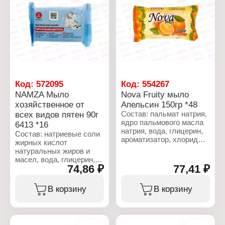
Серия: Classic
Характеристики:
Тип товара:
Бренд: Master FRESH
Хозяйственное мыло
Тип товара:
Количество: 2 шт
Хозяйственное мыло
Вес: 2х125 г
Назначение: для стирки
белого и цветного белья
Активные компоненты:
морские минералы,
желчь
Вес: 90 г
Код:
572095
Код:
554267
NAMZA Мыло
Nova Fruity мыло
хозяйственное от
Апельсин 150гр *48
всех видов пятен 90г
Состав: пальмат натрия,
ядро пальмового масла
6413 *16
натрия, вода, глицерин,
Состав: натриевые соли
ароматизатор, хлорид
жирных кислот
натрия, сульфат
натуральных жиров и
лаурилового эфира
масел, вода, глицерин,
натрия, тетранатрий
74,86 ₽
77,41 ₽
желчь, хлорид натрия,
ЭДТА, этидроновая
неостаб (триэтаноламин,
кислота, лактат натрия,
этидронат натрия,
В корзину
В корзину
Cl 19140, CI 45100.
бензойная кислота,
винная кислота,
Характеристики:
ПЭГ-400, натрии-
Бренд: Royal
карбоксиметилцеллюлоза).
Серия: NOVA