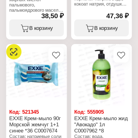
кокоат натрия, отдушка,
пальмового,
хлорид натрия, глицерин,
пальмоядрового масел,
тетранатриевая соль
38,50 ₽
47,36 ₽
вода, натриевые соли
ЭДТА, этидроновая
жирных кислот
кислота, вазелиновое
кокосового масла,
В корзину
В корзину
масло, диоксид титана.
отдушка, хлорид натрия,
глицерин, тетранатрий
Характеристики:
ЭДТА, этидроновая
Бренд: EXXE
кислота, жидкий
Тип товара: Туалетное
парафин, диоксид
мыло
титана, цетеариловый
Вариация: крем
спирт, хлорид
Название: "Лотос"
цетримония.
Действие: интенсивное
питание
Характеристики:
Вес: 90 г
Бренд: EXXE
Тип товара: Туалетное
мыло
Вариация: крем
Название: "Зеленый чай"
Действие: тонизирующее
Код:
521345
Код:
555905
Вес: 90 г
EXXE Крем-мыло 90г
EXXE Крем-мыло жид
Морской жемчуг 1+1
"Авокадо" 1л
синее *36 С0007674
С0007962 *8
Состав: натриевые соли
Состав: вода,