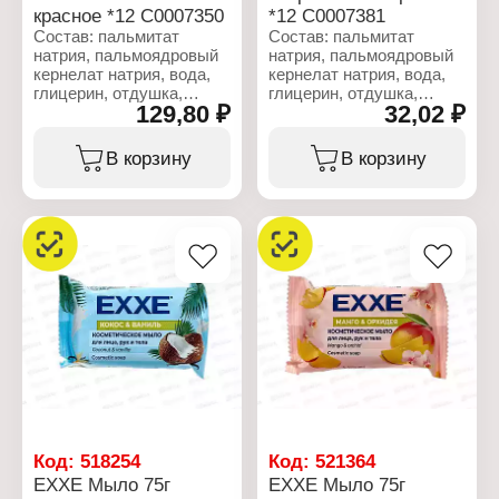
красное *12 С0007350
*12 С0007381
Состав: пальмитат
Состав: пальмитат
натрия, пальмоядровый
натрия, пальмоядровый
кернелат натрия, вода,
кернелат натрия, вода,
глицерин, отдушка,
глицерин, отдушка,
129,80 ₽
32,02 ₽
триэтаноламин,
триэтаноламин,
этидронат натрия,
этидронат натрия,
ПЭГ-400, винная
ПЭГ-400, винная
В корзину
В корзину
кислота, бензойная
кислота, бензойная
кислота, целлюлоза
кислота, целлюлоза,
гуммиарабик, хлорид
хлорид натрия,
натрия, тетранатрия
тетранатрия этидронат,
этидронат, Cl 77891, Cl
Cl 77891, CI 11680, Cl
12490, Cl 11680, Cl 74160.
74260.
Характеристики:
Характеристики:
Бренд: EXXE
Бренд: EXXE
Серия: 1+1
Тип товара:
Тип товара:
Косметическое мыло
Косметическое мыло
Назначение: для лица,
Вариация: крем
рук и тела
Название: "Спелая
Аромат: "Бергамот и
вишня"
вербена"
Количество: 4 шт
Вес: 75 г
Код:
518254
Код:
521364
Вес: 4х75 г
EXXE Мыло 75г
EXXE Мыло 75г