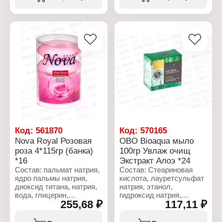
тетранатрий ЭДТА,
лактат натрия.
этидроновая кислота,
лактат натрия, Cl 74180.
Характеристики:
Бренд: Royal
Характеристики:
Серия: NOVA
Бренд: Royal
Тип товара:
Серия: NOVA
Косметическое мыло
Тип товара:
Название: "Milk"
Косметическое мыло
Количество: 4 шт
Название: "Blue Ocean"
Вес: 4х115 г
Количество: 4 шт
Вес: 4х115 г
Код:
561870
Код:
570165
Nova Royal Розовая
OBO Bioaqua мыло
роза 4*115гр (банка)
100гр Увлаж очищ
*16
Экстракт Алоэ *24
Состав: пальмат натрия,
Состав: Стеариновая
ядро пальмы натрия,
кислота, лауретсульфат
диоксид титана, натрия,
натрия, этанол,
вода, глицерин,
гидроксид натрия,
255,68 ₽
117,11 ₽
ароматизатор хлорид
сорбитол, миристиновая
натрия, сульфат
кислота,
лаурилового эфира
пропиленгликоль,