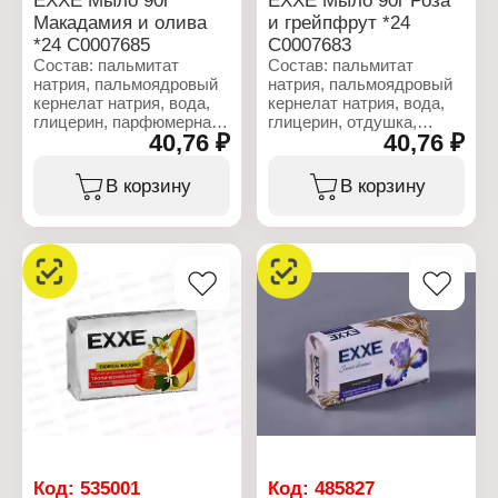
Макадамия и олива
и грейпфрут *24
*24 С0007685
С0007683
Состав: пальмитат
Состав: пальмитат
натрия, пальмоядровый
натрия, пальмоядровый
кернелат натрия, вода,
кернелат натрия, вода,
глицерин, парфюмерная
глицерин, отдушка,
40,76 ₽
40,76 ₽
композиция, хлорид
хлорид натрия,
натрия, триэтаноламин,
триэтаноламин,
этидронат натрия,
этидронат натрия,
В корзину
В корзину
ПЭГ-400, винная
ПЭГ-400, винная
кислота, бензойная
кислота, бензойная
кислота. Целлюлозная
кислота, целлюлозная
камедь, тетранатрия
камедь, тетранатрия
этидронат, Cl 77891, Cl
этидронат, Cl 77891, CI
74260.
12490.
Характеристики:
Характеристики:
Бренд: EXXE
Бренд: EXXE
Тип товара:
Тип товара: Мыло
Косметическое мыло
Название: "Роза и
Название: "Макадамия и
грейпфрут"
олива"
Вес: 90 г
Вес: 90 г
Код:
535001
Код:
485827