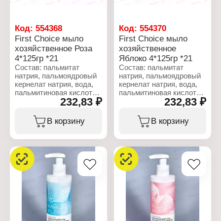
Код:
554368
Код:
554370
First Choice мыло
First Choice мыло
хозяйственное Роза
хозяйственное
4*125гр *21
Яблоко 4*125гр *21
Состав: пальмитат
Состав: пальмитат
натрия, пальмоядровый
натрия, пальмоядровый
кернелат натрия, вода,
кернелат натрия, вода,
пальмитиновая кислота,
пальмитиновая кислота,
232,83 ₽
232,83 ₽
парфюмерная
парфюмерная
композиция, глицерин,
композиция, глицерин,
хлорид натрия, кокамид
хлорид натрия, кокамид
В корзину
В корзину
ДЭА, диоксид титана,
ДЭА, диоксид титана,
тетранатрий ЭДТА,
тетранатрий ЭДТА,
этидроновая кислота,
этидроновая кислота,
альфа-изометилионон,
бензилбензоат,
бутилфенилметилпропиональ,
гексилциннамаль.
цитронелла, гераниель,
гексилгинамаль,
Характеристики:
линалоол.
Бренд: First Choice
Тип товара:
Характеристики:
Хозяйственное мыло
Бренд: First Choice
Название: "Apple"
Тип товара:
Вес: 4х125 г