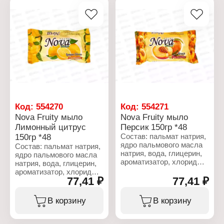
Бренд: Royal
Характеристики:
Серия: NOVA
Бренд: Royal
Линейка: Fruity soap
Серия: NOVA
Тип товара: Туалетное
Линейка: Fruity soap
мыло
Тип товара: Туалетное
Название: "Grape"
мыло
Аромат: виноград
Название: "Green apple"
Вес: 150 г
Аромат: зеленое яблоко
Вес: 150 г
Код:
554270
Код:
554271
Nova Fruity мыло
Nova Fruity мыло
Лимонный цитрус
Персик 150гр *48
150гр *48
Состав: пальмат натрия,
ядро пальмового масла
Состав: пальмат натрия,
натрия, вода, глицерин,
ядро пальмового масла
ароматизатор, хлорид
натрия, вода, глицерин,
натрия, сульфат
ароматизатор, хлорид
лаурилового эфира
77,41 ₽
77,41 ₽
натрия, сульфат
натрия, диоксид титана,
лаурилового эфира
тетранатрий ЭДТА,
натрия, диоксид титана,
В корзину
В корзину
этидроновая кислота,
тетранатрий ЭДТА,
лактат натрия, Cl 19140,
этидроновая кислота,
CI 45100.
лактат натрия, Cl 19140,