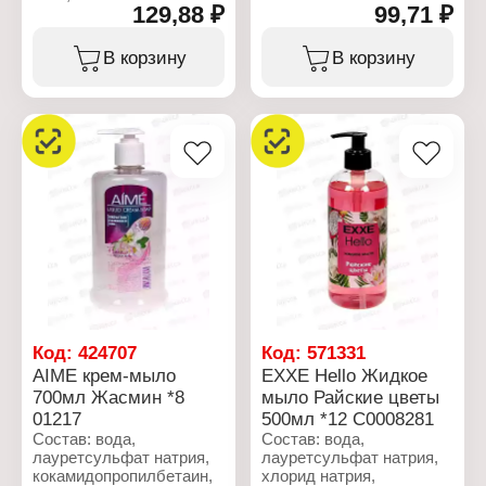
натрия (и) олетсульфат
129,88 ₽
99,71 ₽
кокамидопропилбетаин,
натрия, лауретсульфат
ароматизатор, ДМДМ
натрия, хлорид натрия,
гидантоин, экстракт
В корзину
В корзину
каприлил/каприл,
листьев камелии
глюкозид, сополимер
китайской (Camellia
стирола/акрилатов,
sinensis), динатриевая
экстракт цветков пиона
соль ЭДТА, лимонная
белоцветкового,
кислота.
ретинол, токоферола
ацетат, отдушка,
Характеристики:
динатриевая ЭДТА,
Производитель: Шанте
лимонная кислота,
Бьюти
DMDM ??гидантоин, CI
Торговая марка: AIME
73360, CI 42090.
Тип товара: Жидкое
мыло
Характеристики:
Название: "Зеленый чай"
Производитель: Шанте
Объем: 300 мл
Бьюти
Торговая марка: AIME
Код:
424707
Код:
571331
Тип товара: Жидкое
AIME крем-мыло
EXXE Hello Жидкое
мыло
700мл Жасмин *8
мыло Райские цветы
Название: "Пион"
Аромат: цветочный
01217
500мл *12 С0008281
Активные компоненты:
Состав: вода,
Состав: вода,
экстракт пиона
лауретсульфат натрия,
лауретсульфат натрия,
Упаковка: флакон с
кокамидопропилбетаин,
хлорид натрия,