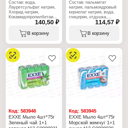
Состав: вода,
Состав: пальмитат
Лауретсульфат натрия,
натрия, пальмоядровый
Хлорид натрия,
кернелат натрия, вода,
Кокамидопропилбетаин,
глицерин, отдушка,
140,50 ₽
114,57 ₽
Кокамид ДЭА, Глицерин,
хлорид натрия,
Сополимер стирола/
триэтаноламин,
акрилатов,
этидронат натрия,
В корзину
В корзину
Кокоглюкозид, Отдушка,
ПЭГ-400, винная
Динатриевая ЭДТА,
кислота, бензойная
Экстракт Prunus
кислота, целлюлозная
Amygdalus Dulcis,
камедь, тетранатрия
Метилхлоризотиазолинон,
этидронат, Cl 77891, CI
Метилизотиазолинон,
12490.
Лимонная кислота, CI
20285.
Характеристики:
Бренд: EXXE
Характеристики:
Тип товара: Мыло
Бренд: EXXE
Название: "Роза и
Тип товара: Жидкое
грейпфрут"
мыло
Количество: 4 шт
Вариация: крем
Вес: 4х70 г
Название: "Миндаль"
Действие: питательное
Код:
583946
Код:
583945
Упаковка: флакон
EXXE Мыло 4шт*75г
EXXE Мыло 4шт*75г
Объем: 1000 мл
Зеленый чай 1+1
Морской жемчуг 1+1