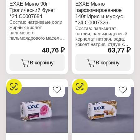
EXXE Мыло 90г
EXXE Мыло
Тропический букет
парфюмированное
*24 С0007684
140г Ирис и мускус
Состав: натриевые соли
*24 С0007326
жирных кислот
Состав: пальмитат
пальмового,
натрия, пальмоядровый
пальмоядрового масел,
кернелат натрия, вода,
вода, натриевые соли
кокоат натрия, отдушка,
жирных кислот
40,76 ₽
63,77 ₽
хлорид натрия, глицерин,
кокосового масла,
тетранатриевая соль
отдушка, хлорид натрия,
ЭДТА, этидроновая
В корзину
В корзину
глицерин, тетранатрий
кислота, вазелиновое
ЭДТА, этидроновая
масло, диоксид титана.
кислота, жидкий
парафин, диоксид
Характеристики:
титана, цетеариловый
Бренд: EXXE
спирт, хлорид
Тип товара: Туалетное
цетримония.
мыло
Название: "Sweet
Характеристики:
dreams"
Бренд: EXXE
Особенность:
Тип товара:
парфюмированное
Косметическое мыло
Аромат: ирис и мускус
Название: "Тропический
Вес: 140 г
букет"
Вес: 90 г