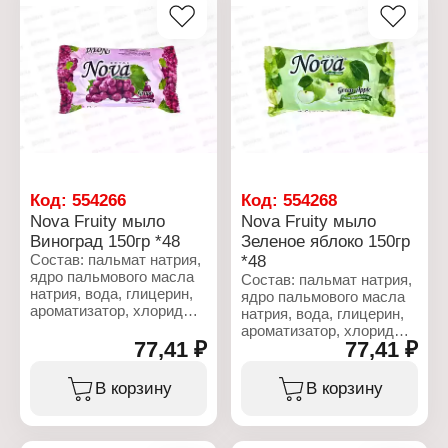
Линейка: Fruity soap
Характеристики:
Тип товара: Туалетное
Торговая марка: NAMZA
мыло
Тип товара:
Название: "Orange"
Пятновыводитель
Аромат: Апельсин
Название: "Магическое
Вес: 150 г
мыло"
Тип ткани: для всех
типов ткани
Форма выпуска: мыло
Вес: 90 г
Код:
554266
Код:
554268
Nova Fruity мыло
Nova Fruity мыло
Виноград 150гр *48
Зеленое яблоко 150гр
Состав: пальмат натрия,
*48
ядро пальмового масла
Состав: пальмат натрия,
натрия, вода, глицерин,
ядро пальмового масла
ароматизатор, хлорид
натрия, вода, глицерин,
натрия, сульфат
ароматизатор, хлорид
лаурилового эфира
77,41 ₽
77,41 ₽
натрия, сульфат
натрия, тетранатрий
лаурилового эфира
ЭДТА, этидроновая
натрия, тетранатрий
В корзину
В корзину
кислота, лактат натрия,
ЭДТА, этидроновая
Cl 51319
кислота, лактат натрия,
Cl 19140, CI 74260.
Характеристики: