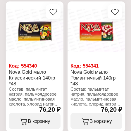
CI 12490.
Характеристики:
Бренд: Royal
Характеристики:
Серия: NOVA
Бренд: Royal
Линейка: Fruity soap
Серия: NOVA
Тип товара: Туалетное
Линейка: Fruity soap
мыло
Тип товара: Туалетное
Название: "Peach"
мыло
Аромат: персик
Название: "Lemon Citrus"
Вес: 150 г
Аромат: Лимон
Вес: 150 г
Код:
554340
Код:
554341
Nova Gold мыло
Nova Gold мыло
Классический 140гр
Романтичный 140гр
*48
*48
Состав: пальмитат
Состав: пальмитат
натрия, пальмоядровое
натрия, пальмоядровое
масло, пальмитиновая
масло, пальмитиновая
кислота, хлорид натрия,
кислота, хлорид натрия,
76,20 ₽
76,20 ₽
вода, глицерин, тальк,
вода, глицерин, тальк,
парфюмерная
парфюмерная
композиция,
композиция,
В корзину
В корзину
лаурилэфирсульфат
лаурилэфирсульфат
натрия, диоксид титана,
натрия, диоксид титана,