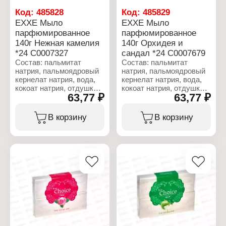
Код:
485828
Код:
485829
EXXE Мыло
EXXE Мыло
парфюмированное
парфюмированное
140г Нежная камелия
140г Орхидея и
*24 С0007327
сандал *24 С0007679
Состав: пальмитат
Состав: пальмитат
натрия, пальмоядровый
натрия, пальмоядровый
кернелат натрия, вода,
кернелат натрия, вода,
кокоат натрия, отдушка,
кокоат натрия, отдушка,
63,77 ₽
63,77 ₽
хлорид натрия, глицерин,
хлорид натрия, глицерин,
тетранатриевая соль
тетранатриевая соль
ЭДТА, этидроновая
ЭДТА, этидроновая
В корзину
В корзину
кислота, вазелиновое
кислота, вазелиновое
масло, диоксид титана.
масло, диоксид титана.
Характеристики:
Характеристики:
Бренд: EXXE
Бренд: EXXE
Тип товара: Мыло
Тип товара: Туалетное
Название: "Aroma magic"
мыло
Особенность:
Название: "Silk effect"
парфюмированное
Особенность:
Аромат: розовая камелия
парфюмированное
Вес: 140 г
Аромат: орхидея и
сандал
Вес: 140 г