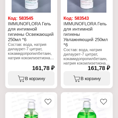
Хозяйственное мыло
Название: "Rose"
Вес: 4х125 г
Код:
583545
Код:
583543
IMMUNOFLORA Гель
IMMUNOFLORA Гель
для интимной
для интимной
гигиены Освежающий
гигиены
250мл *6
Увлажняющий 250мл
Состав: вода, натрия
*6
дилаурет-7 цитрат,
Состав: вода, натрия
кокамидопропилбетаин,
дилаурет-7 цитрат,
натрия кокоилизетионат,
кокамидопропилбетаин,
молочная кислота,
натрия кокоилизетионат,
экстракт листьев
161,78 ₽
161,78 ₽
молочная кислота,
зеленого чая, экстракт
экстракт алоэ вера,
мяты перечной, экстракт
экстракт мяты перечной,
В корзину
В корзину
ромашки аптечной,
экстракт ромашки
экстракт цветков
аптечной, экстракт
календулы
цветков календулы
лекарственной, экстракт
лекарственной, экстракт
цветков мальвы лесной,
цветков мальвы лесной,
экстракт корня солодки
экстракт корня солодки
голой, экстракт листьев
голой, гиалуроновая
мелиссы лекарственной,
кислота, растворимый
гидролизованный шелк,
коллаген, экстракт семян