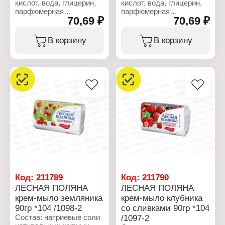
кислот, вода, глицерин,
кислот, вода, глицерин,
парфюмерная
парфюмерная
70,69 ₽
70,69 ₽
композиция (в т.ч.
композиция (в т.ч.
бензилсалицилат,
бензилсалицилат,
линалоол, лимонен,
линалоол, лимонен,
В корзину
В корзину
гексилциннамаль,
гексилциннамаль,
гераниол, цитронеллол,
гераниол, цитронеллол,
кумарин, эвгенол),
кумарин, эвгенол),
стабилизатор,
стабилизатор,
пластификатор, экстракт
пластификатор, экстракт
чистотела, натриевые
ромашки, натриевые
соли
соли
этилендиаминтетрауксусной
этилендиаминтетрауксусной
кислоты, лимонная
кислоты, лимонная
кислота, хлорид натрия,
кислота, хлорид натрия,
CI 77891.
CI 77891.
Характеристики:
Характеристики:
Производитель: Nefis
Производитель: Nefis
Cosmetics
Cosmetics
Тип товара: Мыло
Тип товара: Мыло
Код:
211789
Код:
211790
Возраст применения: 0+
Возраст применения: 0+
ЛЕСНАЯ ПОЛЯНА
ЛЕСНАЯ ПОЛЯНА
Назначение: туалетное
Назначение: туалетное
крем-мыло земляника
крем-мыло клубника
Линейка: Для Детей
Линейка: Для Детей
90гр *104 /1098-2
со сливками 90гр *104
Название: "Кремъ и
Название: "Кремъ и
чистотелъ"
ромашка"
Состав: натриевые соли
/1097-2
Вес: 190 г
Вес: 190 г