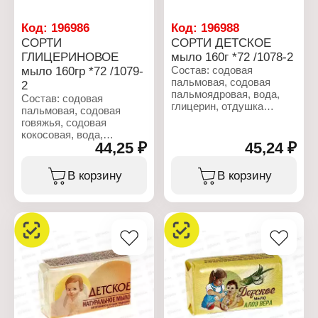
Код:
196986
Код:
196988
СОРТИ
СОРТИ ДЕТСКОЕ
ГЛИЦЕРИНОВОЕ
мыло 160г *72 /1078-2
мыло 160гр *72 /1079-
Состав: содовая
пальмовая, содовая
2
пальмоядровая, вода,
Состав: содовая
глицерин, отдушка
пальмовая, содовая
(включая линалоол,
говяжья, содовая
лимонен,
кокосовая, вода,
гексилциннамаль,
44,25 ₽
45,24 ₽
глицерин, отдушка,
гераниол, цитронеллол),
диоксид титана,
стабилизатор,
триэтаноламин, ПЭГ-400,
В корзину
В корзину
отбеливающее
динатриевая ЭДТА,
вещество, ЭДТА натрия,
лимонная кислота,
лимонная кислота,
камедь целлюлозы,
хлорид натрия, диоксид
бензойная кислота,
титана (CI 77891).
хлорид натрия.
Характеристики:
Характеристики:
Производитель: Nefis
Производитель: Nefis
Cosmetics
Cosmetics
Тип товара: Мыло
Тип товара: Мыло
Возраст применения: 0+
Назначение: туалетное
Назначение: туалетное
Название: