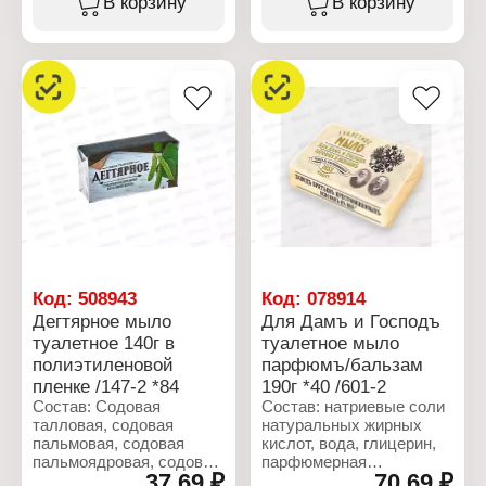
В корзину
В корзину
натрия, отдушка,
натрия, отдушка,
краситель CI 12490,
краситель CI 12490,
краситель CI 11680.
краситель CI 11680.
Характеристики:
Характеристики:
Производитель: Nefis
Производитель: Nefis
Cosmetics
Cosmetics
Тип товара: Мыло
Тип товара: Мыло
Вариация: Крем - мыло
Вариация: Крем - мыло
Назначение: туалетное
Назначение: туалетное
Линейка: Love
Линейка: Love
Название: "Цветочный
Название: "Ягодный
Микс"
десерт"
Вес: 180 г
Вес: 180 г
Код:
508943
Код:
078914
Дегтярное мыло
Для Дамъ и Господъ
туалетное 140г в
туалетное мыло
полиэтиленовой
парфюмъ/бальзам
пленке /147-2 *84
190г *40 /601-2
Состав: Содовая
Состав: натриевые соли
талловая, содовая
натуральных жирных
пальмовая, содовая
кислот, вода, глицерин,
пальмоядровая, содовая
парфюмерная
37,69 ₽
70,69 ₽
стеариновая, вода,
композиция (включая