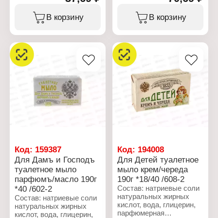
глицерин, берёзовый
бутилфенил
дёготь, триэтаноламин,
метилпропиональ,
В корзину
В корзину
полиэтиленгликоль-400,
цитронеллол, лимонен,
динатриевая соль ЭДТА,
гексилциннамаль,
лимонная кислота,
гераниол, альфа-
камедь целлюлозы,
изометилионон, эвгенол),
бензойная кислота,
стабилизатор,
хлорид натрия.
пластификатор, экстракт
алоэ вера, натриевые
Характеристики:
соли
Производитель: Nefis
этилендиаминтетрауксусной
Cosmetics
кислоты, лимонная
Тип товара: Мыло
кислота, хлорид натрия,
Назначение: туалетное
CI 77891.
Название: "Дегтярное"
Вес: 140 г
Характеристики:
Производитель: Nefis
Cosmetics
Код:
159387
Код:
194008
Тип товара: Мыло
Для Дамъ и Господъ
Для Детей туалетное
Назначение: туалетное
туалетное мыло
мыло крем/череда
Линейка: Для Дамъ и
парфюмъ/масло 190г
190г *18/40 /608-2
Господъ
Название: "Парфюмъ и
*40 /602-2
Состав: натриевые соли
бальзам"
натуральных жирных
Состав: натриевые соли
Вес: 190 г
кислот, вода, глицерин,
натуральных жирных
парфюмерная
кислот, вода, глицерин,