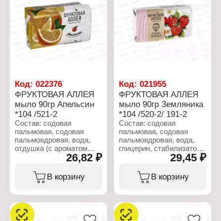
Назначение: туалетное
Производитель: Nefis
Линейка: Фруктовая
Cosmetics
Аллея
Тип товара: Мыло
Название: "Яблоко"
Назначение: туалетное
Вес: 90 г
Название: "Хвойное"
Вес: 160 г
Код:
022376
Код:
021955
ФРУКТОВАЯ АЛЛЕЯ
ФРУКТОВАЯ АЛЛЕЯ
мыло 90гр Апельсин
мыло 90гр Земляника
*104 /521-2
*104 /520-2/ 191-2
Состав: содовая
Состав: содовая
пальмовая, содовая
пальмовая, содовая
пальмоядровая, вода,
пальмоядровая, вода,
отдушка (с ароматом
глицерин, стабилизатор,
26,82 ₽
29,45 ₽
апельсина),
пластификатор, отдушка
стабилизатор,
(с ароматом земляники),
пластификатор,
хлорид натрия, диоксид
В корзину
В корзину
отбеливающие
титана (CI 77891),
вещества.
краситель CI 12490.
Характеристики:
Характеристики:
Производитель: Nefis
Производитель: Nefis