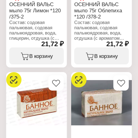
Название: "Зверобой"
ОСЕННИЙ ВАЛЬС
ОСЕННИЙ ВАЛЬС
Вес: 75 г
мыло 75г Лимон *120
мыло 75г Облепиха
/375-2
*120 /378-2
Состав: содовая
Состав: содовая
пальмовая, содовая
пальмовая, содовая
пальмоядровая, вода,
пальмоядровая, вода,
глицерин, отдушка (с
отдушка (с ароматом
21,72 ₽
21,72 ₽
цитрусовым ароматом
облепихи),
лимона), стабилизатор,
стабилизатор,
пластификатор,
пластификатор,
В корзину
В корзину
отбеливающие
отбеливающие
вещества, хлорид
вещества, экстракт
натрия, диоксид титана
облепихи.
(CI 77891), краситель CI
12490.
Характеристики:
Производитель: Nefis
Характеристики:
Cosmetics
Производитель: Nefis
Тип товара: Мыло
Cosmetics
Назначение: туалетное
Тип товара: Мыло
Линейка: Осенний Вальс
Назначение: туалетное
Название: "Облепиха"
Линейка: Осенний Вальс
Вес: 75 г
Название: "Лимон"
Вес: 75 г