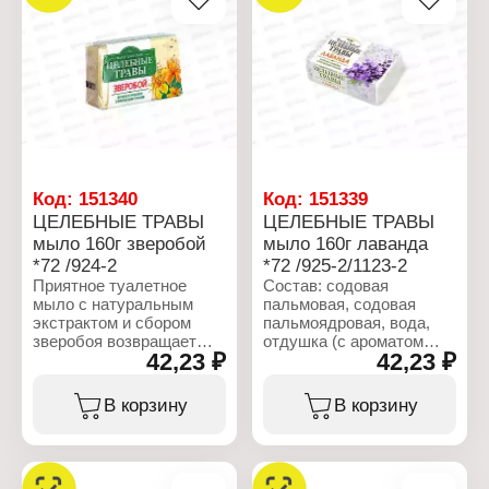
Cosmetics
Cosmetics
Тип товара: Мыло
Тип товара: Мыло
Назначение: туалетное
Назначение: туалетное
Линейка: Фруктовая
Линейка: Фруктовая
Аллея
Аллея
Название: "Апельсин"
Название: "Земляника"
Вес: 90 г
Вес: 90 г
Код:
151340
Код:
151339
ЦЕЛЕБНЫЕ ТРАВЫ
ЦЕЛЕБНЫЕ ТРАВЫ
мыло 160г зверобой
мыло 160г лаванда
*72 /924-2
*72 /925-2/1123-2
Приятное туалетное
Состав: содовая
мыло с натуральным
пальмовая, содовая
экстрактом и сбором
пальмоядровая, вода,
зверобоя возвращает
отдушка (с ароматом
42,23 ₽
42,23 ₽
упругость и свежесть
лаванды), стабилизатор,
коже, препятствует
пластификатор,
появлению сухости.
отбеливающие
В корзину
В корзину
вещества, экстракт
Характеристики:
лаванды.
Производитель: Nefis
Cosmetics
Характеристики: