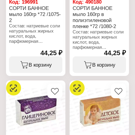
Код:
196991
Код:
490180
СОРТИ БАННОЕ
СОРТИ БАННОЕ
мыло 160гр *72 /1075-
мыло 160гр в
2
полиэтиленовой
Состав: натриевые соли
пленке *72 /1080-2
натуральных жирных
Состав: натриевые соли
кислот, вода,
натуральных жирных
парфюмерная
кислот, вода,
композиция,
парфюмерная
стабилизатор,
44,25 ₽
44,25 ₽
композиция,
пластификатор,
стабилизатор,
вещества
пластификатор,
В корзину
В корзину
отбеливающие.
вещества
отбеливающие.
Характеристики:
Производитель: Nefis
Характеристики:
Cosmetics
Производитель: Nefis
Тип товара: Мыло
Cosmetics
Назначение: туалетное
Тип товара: Мыло
Название: "Банное"
Назначение: туалетное
Вес: 160 г
Название: "Банное"
Вес: 160 г