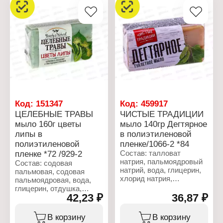
Характеристики:
краситель (CI 19140),
Производитель: Nefis
синий краситель (CI
Cosmetics
74160).
Бренд: Целебные Травы
Тип товара: Туалетное
Характеристики:
мыло
Производитель: Nefis
Вариация: Ромашка
Cosmetics
Вес: 160гр
Тип товара: Мыло
Эффект средства:
Назначение: туалетное
очищение
Линейка: Целебные
травы
Название: "Цветы липы"
Код:
151347
Код:
459917
Вес: 160 г
ЦЕЛЕБНЫЕ ТРАВЫ
ЧИСТЫЕ ТРАДИЦИИ
мыло 160г цветы
мыло 140гр Дегтярное
липы в
в полиэтиленовой
полиэтиленовой
пленке/1066-2 *84
пленке *72 /929-2
Состав: талловат
натрия, пальмоядровый
Состав: содовая
натрий, вода, глицерин,
пальмовая, содовая
хлорид натрия,
пальмоядровая, вода,
берёзовый дёготь,
глицерин, отдушка,
сополимер натрия
42,23 ₽
36,87 ₽
стабилизатор,
акрилатов, бензоат
пластификатор, смесь
натрия, цитрат натрия,
экстрактов цветков
В корзину
В корзину
динатриевая ЭДТА,
ромашки, липы и