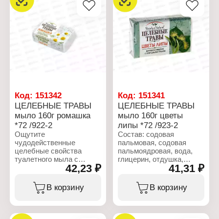
Бренд: Целебные Травы
Производитель: Nefis
Тип товара: Туалетное
Cosmetics
мыло
Тип товара: Мыло
Вариация: Зверобой
Назначение: туалетное
Вес: 160гр
Линейка: Целебные
Эффект средства:
травы
очищение
Название: "Лаванда"
Габаритные размеры:
Вес: 160 г
96х57х25 мм
Код:
151342
Код:
151341
ЦЕЛЕБНЫЕ ТРАВЫ
ЦЕЛЕБНЫЕ ТРАВЫ
мыло 160г ромашка
мыло 160г цветы
*72 /922-2
липы *72 /923-2
Ощутите
Состав: содовая
чудодейственные
пальмовая, содовая
целебные свойства
пальмоядровая, вода,
туалетного мыла с
глицерин, отдушка,
42,23 ₽
41,31 ₽
экстрактом ромашки,
стабилизатор,
которая оказывает на
пластификатор, смесь
кожу омолаживающее,
экстрактов цветков
В корзину
В корзину
успокаивающее и
ромашки, липы и
увлажняющее действие,
зелёного чая, хлорид
нежно очищая её.
натрия, диоксид титана
(CI 77891), жёлтый