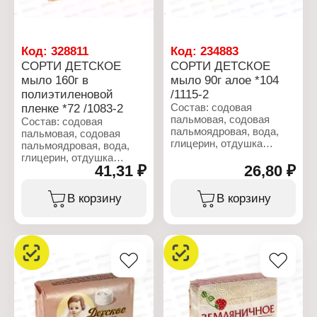
Название: "Детское"
"Глицериновое"
Вес: 160 г
Вес: 160 г
Код:
328811
Код:
234883
СОРТИ ДЕТСКОЕ
СОРТИ ДЕТСКОЕ
мыло 160г в
мыло 90г алое *104
полиэтиленовой
/1115-2
пленке *72 /1083-2
Состав: содовая
пальмовая, содовая
Состав: содовая
пальмоядровая, вода,
пальмовая, содовая
глицерин, отдушка
пальмоядровая, вода,
(включая бутилфенил
глицерин, отдушка
метилпропионал,
41,31 ₽
26,80 ₽
(включая линалоол,
бензилсалицилат,
лимонен,
цитронеллол,
гексилциннамаль,
В корзину
В корзину
гексилциннамаль,
гераниол, цитронеллол),
эвгенол), стабилизатор,
стабилизатор,
пластификатор,
отбеливающее
отбеливающее
вещество, ЭДТА натрия,
вещество, экстракт алоэ
лимонная кислота,
вера, ЭДТА натрия,
хлорид натрия, диоксид
лимонная кислота,
титана (CI 77891).
хлорид натрия, диоксид
титана (CI 77891).
Характеристики:
Производитель: Nefis