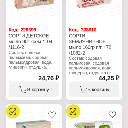
Характеристики:
Cosmetics
Производитель: Nefis
Тип товара: Мыло
Cosmetics
Возраст применения: 0+
Тип товара: Мыло
Назначение: туалетное
Возраст применения: 0+
Название: "Детское"
Назначение: туалетное
Вес: 160 г
Код:
226396
Код:
328810
Линейка: Детское
СОРТИ ДЕТСКОЕ
СОРТИ
Название: "Алоэ Вера"
мыло 90г крем *104
ЗЕМЛЯНИЧНОЕ
Вес: 90 г
/1116-2
мыло 160гр п/п *72
Состав: содовая
/1082-2
пальмовая, содовая
Состав: содовая
пальмоядровая, вода,
пальмовая, содовая
глицерин, отдушка
пальмоядровая, вода,
(включая бутилфенил
глицерин, отдушка (с
метилпропионал,
24,76 ₽
44,25 ₽
ароматом земляники),
бензилсалицилат,
хлорид натрия,
цитронеллол,
стабилизатор,
В корзину
В корзину
гексилциннамал,
пластификатор, диоксид
эвгенол), стабилизатор,
титана (CI 77891),
пластификатор,
краситель CI 12490.
отбеливающее
вещество, крем с
Характеристики:
маслом зародышей
Производитель: Nefis
пшеницы, ЭДТА натрия,
Cosmetics
лимонная кислота,
Тип товара: Мыло