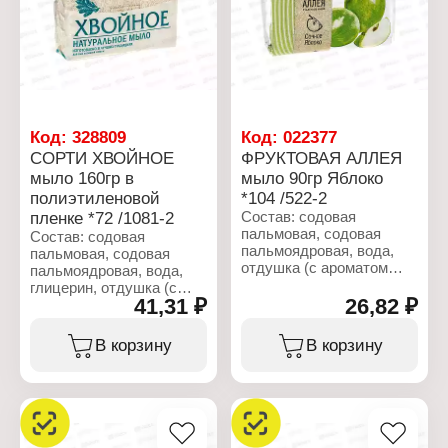
хлорид натрия, диоксид
Назначение: туалетное
титана (CI 77891).
Название: "Земляничное"
Вес: 160 г
Характеристики:
Производитель: Nefis
Cosmetics
Тип товара: Мыло
Возраст применения: 0+
Код:
328809
Код:
022377
Назначение: туалетное
СОРТИ ХВОЙНОЕ
ФРУКТОВАЯ АЛЛЕЯ
Линейка: Детское
мыло 160гр в
мыло 90гр Яблоко
Название: "С Кремом"
Вес: 90 г
полиэтиленовой
*104 /522-2
пленке *72 /1081-2
Состав: содовая
пальмовая, содовая
Состав: содовая
пальмоядровая, вода,
пальмовая, содовая
отдушка (с ароматом
пальмоядровая, вода,
яблока), стабилизатор,
глицерин, отдушка (с
пластификатор,
41,31 ₽
26,82 ₽
ароматом хвои), хлорид
отбеливающие
натрия, стабилизатор,
вещества, экстракт
пластификатор, диоксид
В корзину
В корзину
яблока.
титана (CI 77891), синий
краситель (CI 74160),
Характеристики:
жёлтый краситель (CI
Производитель: Nefis
21100).
Cosmetics
Тип товара: Мыло
Характеристики: