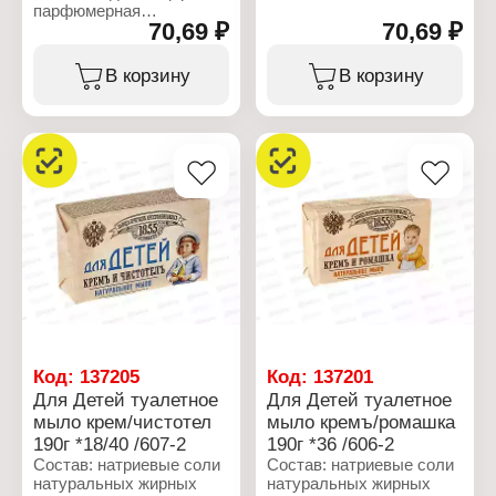
композиция (в т.ч.
парфюмерная
бензилсалицилат,
70,69 ₽
70,69 ₽
композиция (в т.ч.
линалоол, лимонен,
бутилфенилметилпропиональ,
гексилциннамаль,
цитронеллол, лимонен,
В корзину
В корзину
гераниол, цитронеллол,
гексилциннамаль,
кумарин, эвгенол),
гераниол, альфа-
стабилизатор,
изометилионон, зегенол),
пластификатор, экстракт
стабилизатор,
череды, натриевые соли
пластификатор, масло
этилендиаминтетрауксусной
кокосовое, натриевые
кислоты, лимонная
соли
кислота, хлорид натрия,
этилендиаминтетрауксусной
CI 77891.
кислоты, лимонная
кислота, хлорид натрия,
Характеристики:
CI 77891.
Производитель: Nefis
Cosmetics
Характеристики:
Тип товара: Мыло
Производитель: Nefis
Возраст применения: 0+
Cosmetics
Назначение: туалетное
Тип товара: Мыло
Код:
137205
Код:
137201
Линейка: Для Детей
Назначение: туалетное
Для Детей туалетное
Для Детей туалетное
Название: "Кремъ и
Линейка: Для Дамъ и
мыло крем/чистотел
мыло кремъ/ромашка
череда"
Господъ
Вес: 190 г
190г *18/40 /607-2
190г *36 /606-2
Название: "Парфюмъ и
масло"
Состав: натриевые соли
Состав: натриевые соли
Вес: 190 г
натуральных жирных
натуральных жирных