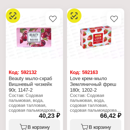
Код:
592132
Код:
592163
Beauty мыло-скраб
Love крем-мыло
Вишневый чизкейк
Земляничный фреш
90г, 1147-2
180г, 1202-2
Состав: Содовая
Состав: Содовая
пальмовая, вода,
пальмовая, вода,
содовая талловая,
содовая талловая,
содовая пальмоядровая,
содовая пальмоядровая,
40,23 ₽
66,42 ₽
диоксид титана,
глицерин, диоксид
тетранатриевая соль
титана, тетранатриевая
ЭДТА, хлорид натрия,
соль ЭДТА, хлорид
В корзину
В корзину
порошок косточек вишни
натрия, отдушка,