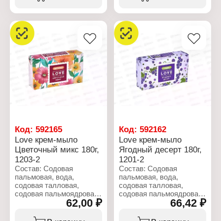
(Prunus Cerasus),
краситель CI 12490,
отдушка, краситель CI
краситель CI 11680.
12490, краситель CI
11680.
Характеристики:
Производитель: Nefis
Характеристики:
Cosmetics
Производитель: Nefis
Тип товара: Мыло
Cosmetics
Вариация: Крем - мыло
Тип товара: Мыло
Назначение: туалетное
Вариация: Мыло - пилинг
Линейка: Love
Назначение: туалетное
Название: "Земляничный
Линейка: beauty
фреш"
Название: "Вишневый
Вес: 180 г
чизкейк"
Вес: 90 г
Код:
592165
Код:
592162
Love крем-мыло
Love крем-мыло
Цветочный микс 180г,
Ягодный десерт 180г,
1203-2
1201-2
Состав: Содовая
Состав: Содовая
пальмовая, вода,
пальмовая, вода,
содовая талловая,
содовая талловая,
содовая пальмоядровая,
содовая пальмоядровая,
62,00 ₽
66,42 ₽
глицерин, диоксид
глицерин, диоксид
титана, тетранатриевая
титана, тетранатриевая
соль ЭДТА, хлорид
соль ЭДТА, хлорид