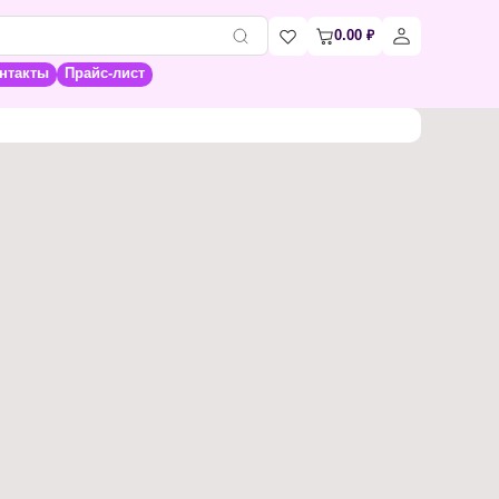
0.00
₽
нтакты
Прайс-лист