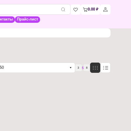
0.00
₽
нтакты
Прайс-лист
50
5
3
8