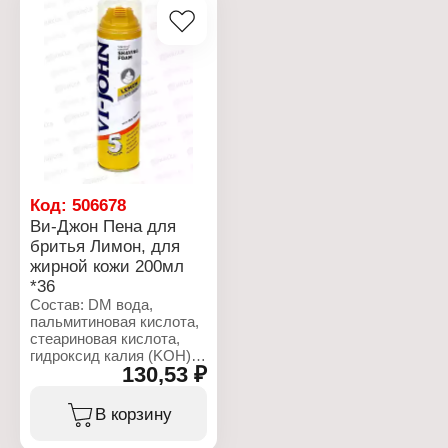
Код:
506678
Ви-Джон Пена для
бритья Лимон, для
жирной кожи 200мл
*36
Состав: DM вода,
пальмитиновая кислота,
стеариновая кислота,
гидроксид калия (KOH),
130,53 ₽
лауриновая кислота,
триэтаноламин,
сорбитол 70% IP,
В корзину
кокоамидопропилбетаин,
легкий жидкий парафин,