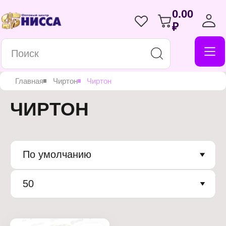
0.00
₽
Главная
Чиртон
Чиртон
ЧИРТОН
По умолчанию
50