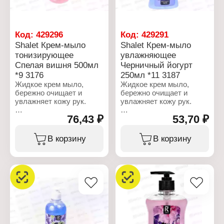
Код:
429296
Код:
429291
Shalet Крем-мыло
Shalet Крем-мыло
тонизирующее
увлажняющее
Спелая вишня 500мл
Черничный йогурт
*9 3176
250мл *11 3187
Жидкое крем мыло,
Жидкое крем мыло,
бережно очищает и
бережно очищает и
увлажняет кожу рук.
увлажняет кожу рук.
76,43 ₽
53,70 ₽
Характеристики:
Характеристики:
Производитель:
Производитель:
Ренессанс Косметик
Ренессанс Косметик
В корзину
В корзину
Бренд: Shalet
Бренд: Shalet
Артикул: 3176
Артикул: 3187
Тип товара: Мыло
Тип товара: Мыло
жидкое
жидкое
Назначение: для рук
Назначение: для рук
Вариация: тонизирующее
Вариация: Увлажняющее
Форма выпуска: крем-
Форма выпуска: крем-
мыло
мыло
Аромат: "Спелая вишня"
Аромат: "Черничный
Объем: 500 мл
йогурт"