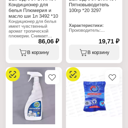
Объем: 1 л
Кондиционер для
Пятновыводитель
белья Плюмерия и
100гр *20 3297
масло ши 1л 3492 *10
Кондиционер для белья
Характеристики:
имеет чувственный
Производитель:
аромат тропической
Ренессанс Косметик
плюмерии. Снимает
Бренд: Выгодная стирка
86,06 ₽
19,71 ₽
статическое напряжение,
Артикул: 3297
облегчает глажение,
Тип товара:
придает белью мягкость
В корзину
В корзину
Пятновыводитель
и длительный аромат.
Вариация: 3 в 1
Форма выпуска: порошок
Характеристики:
Вес: 100 г
Производитель:
Ренессанс Косметик
Бренд: Выгодная стирка
Артикул: 3492
Линейка: Чувственный
аромат
Тип товара: Кондиционер
для белья
Форма выпуска:
жидкость
Аромат: "Плюмерия и
масло Ши"