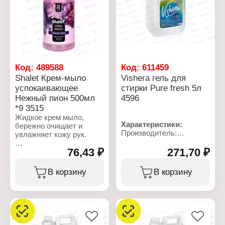
Аромат: "Черничный
мыло
йогурт"
Аромат: "Нежный пион"
Объем: 500 мл
Объем: 250 мл
Код:
489588
Код:
611459
Shalet Крем-мыло
Vishera гель для
успокаивающее
стирки Pure fresh 5л
Нежный пион 500мл
4596
*9 3515
Жидкое крем мыло,
Характеристики:
бережно очищает и
Производитель:
увлажняет кожу рук.
Ренессанс Косметик
Бренд: Vishera
76,43 ₽
271,70 ₽
Характеристики:
Артикул: 4596
Производитель:
Тип товара: Средство
Ренессанс Косметик
В корзину
В корзину
для стирки
Бренд: Shalet
Вариация: Гель для
Артикул: 3515
стирки
Тип товара: Мыло
Название: "Pure Fresh"
жидкое
Объем: 5 л
Назначение: для рук
Вариация: