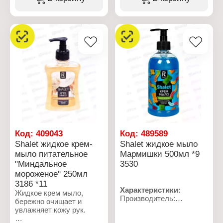
фаянсовых,
Тип товара: Средство
керамических и
для мытья стекол
нержавеющих
Назначение: для стекол
поверхностей на кухне и
и зеркал
в ванной комнате. Может
Форма выпуска:
использоваться в
жидкость с
лечебно-
распылителем
профилактических,
Объем: 500 мл
санаторно-курортных,
детских, дошкольных,
школьных и других
аналогичных
учреждениях. Состав:
карбонат кальция,
карбонат натрия,
анионные ПАВы, кислота
Код:
409043
Код:
489589
щавелевая,
Shalet жидкое крем-
Shalet жидкое мыло
парфюмерная
мыло питательное
Мармишки 500мл *9
композиция.
"Миндальное
3530
Характеристики:
мороженое" 250мл
Производитель:
3186 *11
Ренессанс Косметик
Характеристики:
Жидкое крем мыло,
Бренд: Sanchist
Производитель:
бережно очищает и
Артикул: 3211
Ренессанс Косметик
увлажняет кожу рук.
Тип товара: Чистящее
Бренд: Shalet
средство