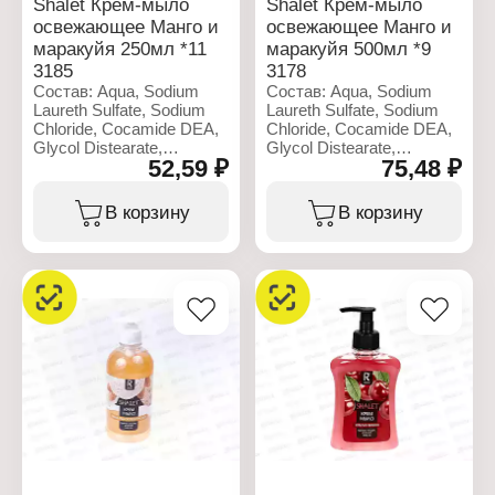
Shalet Крем-мыло
Shalet Крем-мыло
освежающее Манго и
освежающее Манго и
маракуйя 250мл *11
маракуйя 500мл *9
3185
3178
Состав: Aqua, Sodium
Состав: Aqua, Sodium
Laureth Sulfate, Sodium
Laureth Sulfate, Sodium
Chloride, Cocamide DEA,
Chloride, Cocamide DEA,
Glycol Distearate,
Glycol Distearate,
52,59 ₽
75,48 ₽
Triethylene glycol, Benzyl
Triethylene glycol, Benzyl
alcohol, Propylene glycol,
alcohol, Propylene glycol,
Methylchloroisothiazolinone,
Methylchloroisothiazolinone,
В корзину
В корзину
Methylisothiazolinone,
Methylisothiazolinone,
Parfum, Citric Acid,
Parfum, Citric Acid,
Disodium EDTA, CI 42090,
Disodium EDTA, CI 42090,
CI 19140
CI 19141
Характеристики:
Характеристики:
Производитель:
Производитель:
Ренессанс Косметик
Ренессанс Косметик
Бренд: Shalet
Бренд: Shalet
Артикул: 3185
Артикул: 3178
Тип товара: Мыло
Тип товара: Мыло
жидкое
жидкое
Назначение: для рук
Назначение: для рук
Вариация: освежающее
Вариация: освежающее
Форма выпуска: крем-
Форма выпуска: крем-