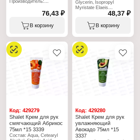
Производитель:
Glycerin, Isopropyl
Ренессанс Косметик
Myristate Elaeis
Бренд: Shalet
76,43 ₽
48,37 ₽
Guineensis Oil,Paraffinum
Артикул: 3529
Liquidum, Mineral Oil,
Тип товара: Мыло
Parfum, Сyclomethicone,
В корзину
В корзину
жидкое
Hydrated Silica,
Назначение: для рук
Ethylhexylglycerin,
Форма выпуска: крем-
Phenoxyethanol.
мыло
Аромат: "Попкорн"
Характеристики:
Объем: 500 мл
Производитель:
Ренессанс Косметик
Бренд: Shalet
Артикул: 3338
Тип товара: Крем для рук
Эффект: питательный
Название: "Орех
макадамия"
Объем: 75 мл
Код:
429279
Код:
429280
Shalet Крем для рук
Shalet Крем для рук
смягчающий Абрикос
увлажняющий
75мл *15 3339
Авокадо 75мл *15
Состав: Aqua, Cetearyl
3337