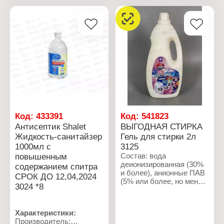
Производитель:
Производитель:
Ренессанс Косметик
Ренессанс Косметик
Бренд: Vishera
Бренд: Vishera
Артикул: 4578
Артикул: 3559
Тип товара: Средство
Тип товара: Кондиционер
для стирки
для белья
Вариация: Гель для
Название: "Mysterious
стирки
Violet"
Название: "Color"
Особенность:
Объем: 5 л
концентрированный
Тип стирки: ручная,
Объем: 900 мл
машинная стирка
Код:
433391
Код:
541823
Антисептик Shalet
ВЫГОДНАЯ СТИРКА
Жидкость-санитайзер
Гель для стирки 2л
1000мл с
3125
повышенным
Состав: вода
деионизированная (30%
содержанием спитра
и более), анионные ПАВ
СРОК ДО 12,04,2024
(5% или более, но менее
3024 *8
15%), неионогенный ПАВ
(менее 5%), загуститель
(менее 5%),
Характеристики:
функциональная
Производитель:
добавка (менее 5%),