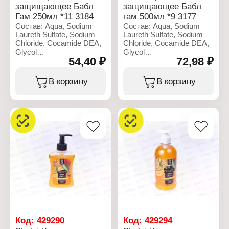
защищающее Бабл
защищающее Бабл
Гам 250мл *11 3184
гам 500мл *9 3177
Состав: Aqua, Sodium
Состав: Aqua, Sodium
Laureth Sulfate, Sodium
Laureth Sulfate, Sodium
Chloride, Cocamide DEA,
Chloride, Cocamide DEA,
Glycol
Glycol
54,40 ₽
72,98 ₽
Distearate,Triethylene
Distearate,Triethylene
glycol, Benzyl alcohol,
glycol, Benzyl alcohol,
Propylene Glycol,
Propylene Glycol,
В корзину
В корзину
Methylchloroisothiazolinone,Methylisothiazolinone,
Methylchloroisothiazolinone,Met
Parfum, Citric Acid,
Parfum, Citric Acid,
Disodium EDTA, CI 45100.
Disodium EDTA, CI 45100.
Характеристики:
Характеристики:
Производитель:
Производитель:
Ренессанс Косметик
Ренессанс Косметик
Бренд: Shalet
Бренд: Shalet
Артикул: 3184
Артикул: 3177
Тип товара: Мыло
Тип товара: Мыло
жидкое
жидкое
Назначение: для рук
Назначение: для рук
Вариация: защищающее
Вариация: защищающее
Форма выпуска: крем-
Форма выпуска: крем-
мыло
мыло
Аромат: "Бабл гам"
Аромат: "Бабл гам"
Код:
429290
Код:
429294
Объем: 250 мл
Объем: 500 мл