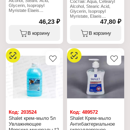
Alcohol, Stearic Acid,
Состав: Aqua, Cetearyl
Glycerin, Isopropyl
Alcohol, Stearic Acid,
Myristate Elaeis
Glycerin, Isopropyl
Guineensis Oil, Paraffinum
Myristate, Elaeis
Liquidum, Mineral Oil,
46,23 ₽
47,80 ₽
Guineensis Oil, Paraffinum
Parfum, Сyclomethicone,
Liquidum, Mineral
Hydrated Silica,
Oil,Parfum,
В корзину
В корзину
Ethylhexylglycerin,
Cyclomethicone, Hydrated
Phenoxyethanol.
Silica, Ethylhexylglycerin,
Phenoxyethanol.
Характеристики:
Производитель:
Характеристики:
Ренессанс Косметик
Производитель:
Бренд: Shalet
Ренессанс Косметик
Артикул: 3339
Бренд: Shalet
Тип товара: Крем для рук
Артикул: 3337
Эффект: смягчающий
Тип товара: Крем для рук
Название: "Абрикос"
Эффект: увлажняющий
Объем: 75 мл
Название: "Авокадо"
Объем: 75 мл
Код:
203524
Код:
489572
Shalet крем-мыло 5л
Shalet Крем-мыло
Увлажняющее
Антибактериальное
Морские минералы *2
гипоаллергеное