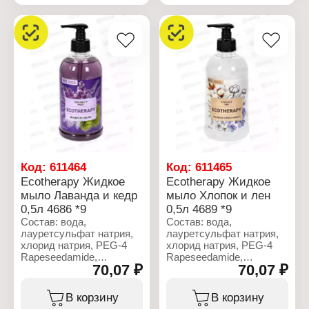
лимонная кислота,
ланолин с
полиэтиленгликолем
(PEG-75), акцептор
свободных радикалов,
краситель.
Характеристики:
Производитель:
Ренессанс Косметик
Бренд: Ecotherapy
Артикул: 4685
Тип товара: Мыло
жидкое
Код:
611464
Код:
611465
Назначение: для рук
Ecotherapy Жидкое
Ecotherapy Жидкое
Аромат: "Алтайские
мыло Лаванда и кедр
мыло Хлопок и лен
ягоды"
0,5л 4686 *9
0,5л 4689 *9
Объем: 500 мл
Упаковка: флакон с
Состав: вода,
Состав: вода,
дозатором
лауретсульфат натрия,
лауретсульфат натрия,
хлорид натрия, PEG-4
хлорид натрия, PEG-4
Rapeseedamide,
Rapeseedamide,
70,07 ₽
70,07 ₽
кокамидопропилбетаин,
кокамидопропилбетаин,
парфюмерная
парфюмерная
композиция (отдушка),
композиция (отдушка),
В корзину
В корзину
консервант,
консервант,