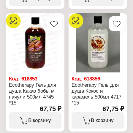
Вес: 480 г
Артикул: 2733
Линейка: Professional
Серия: Сода-эффект
Аромат: "Грейпфрут и
лимон"
Код:
618853
Код:
618856
Ecotherapy Гель для
Ecotherapy Гель для
душа Какао бобы м
душа Кокос и
пачули 500мл 4745
карамель 500мл 4717
*15
*15
67,75 ₽
67,75 ₽
В корзину
В корзину