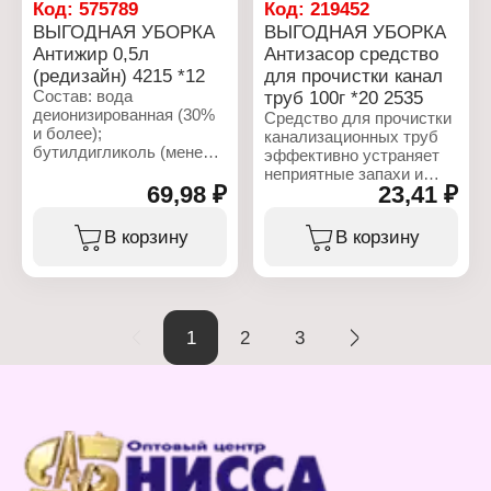
Объем: 1 л
Код:
575789
Код:
219452
ВЫГОДНАЯ УБОРКА
ВЫГОДНАЯ УБОРКА
Антижир 0,5л
Антизасор средство
(редизайн) 4215 *12
для прочистки канал
Состав: вода
труб 100г *20 2535
деионизированная (30%
Средство для прочистки
и более);
канализационных труб
бутилдигликоль (менее
эффективно устраняет
15%); гидроксид натрия
неприятные запахи и
(менее 5%); фосфонаты
69,98 ₽
23,41 ₽
засоры. Легок в
(менее 5%); анионный
применении, подходит
ПАВ (менее 5%);
как для профилактики,
В корзину
В корзину
неионогенный ПАВ
так и для
(менее 5%);
непосредственного
парфюмерная
устранения засоров.
композиция (менее 5%)
Характеристики:
1
2
3
Характеристики:
Производитель:
Производитель:
Ренессанс Косметик
Ренессанс Косметик
Бренд: Выгодная уборка
Бренд: Выгодная уборка
Тип товара: Чистящее
Артикул: 4215
средство
Тип товара: Чистящее
Назначение: для
средство
канализационных труб
Название: "Антижир"
Вариация: Антизасор
Объем: 0,5 л
Форма выпуска: порошок