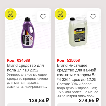
Код:
034588
Код:
515058
Brand средство для
Brand Чистящее
пола 1л *10 2352
средство для ванной
Универсальное моющее
комнаты с хлором 5л
средство предназначено
*4 3364 срок до 12.25
для мытья паркета,
Состав: 30% и более:
ламината, лакированных
вода деионизированная;
поверхностей и
15% или более, но менее
натурального камня.
30%: натрия гипохлорит;
Идеально подходит для
139,84 ₽
278,95 ₽
менее 5%: анионный
ежедневного очищения
ПАВ, неионогенный ПАВ,