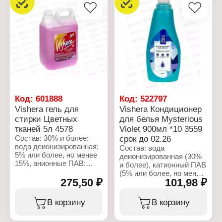
Бренд: Vishera
Особенность: с
Артикул: 4577
пятновыводителем
Тип товара: Средство
Объем: 5 л
для стирки
Вариация: Гель для
стирки
Название: "Универсал"
Объем: 5 л
Тип стирки: ручная,
машинная стирка
Код:
601888
Код:
522797
Vishera гель для
Vishera Кондиционер
стирки Цветных
для белья Mysterious
тканей 5л 4578
Violet 900мл *10 3559
Состав: 30% и более:
срок до 02.26
вода деионизированная;
Состав: вода
5% или более, но менее
деионизированная (30%
15%, анионные ПАВ:
и более), катионный ПАВ
менее 5%, неионогенные
(5% или более, но менее
ПАВ, активатор стирки,
275,50 ₽
101,98 ₽
15%), консервант (менее
ароматизирующая
5%), парфюмерная
добавка, консервант.
композиция (менее 5%)
В корзину
В корзину
Характеристики:
Характеристики: