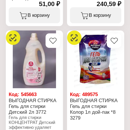
51,00 ₽
240,59 ₽
Ренессанс Косметик
гидроксид натрия (менее
Бренд: Shalet
5%), триполифосфат
Артикул: 3024
натрия (менее 5%),
В корзину
В корзину
Тип товара: Антисептик
ароматизирующая
Назначение: для
добавка (менее 5%),
обработки рук, с
ЭДТА (менее 5%),
антибактериальным и
консервант (менее 5%),
дезинфицирующим
замутнитель (менее 5%).
эффектом
Вариация: санитайзер
Характеристики:
Форма выпуска:
Производитель:
жидкость
Ренессанс Косметик
Особенность: на основе
Бренд: Выгодная стирка
спирта
Артикул: 3125
Объем: 1 л
Тип товара: Средство
для стирки
Вариация: "Универсал"
Форма выпуска: гель
Объем: 2 л
Код:
545663
Код:
489575
Тип стирки: ручная,
ВЫГОДНАЯ СТИРКА
ВЫГОДНАЯ СТИРКА
машинная стирка
Гель для стирки
Гель для стирки
Детский 2л 3772
Колор 1л дой-пак *8
Гель для стирки
3279
КОНЦЕНТРАТ Детский
эффективно удаляет