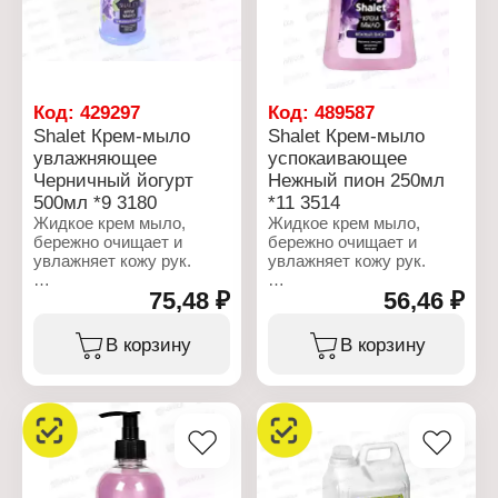
Объем: 250 мл
Код:
429297
Код:
489587
Shalet Крем-мыло
Shalet Крем-мыло
увлажняющее
успокаивающее
Черничный йогурт
Нежный пион 250мл
500мл *9 3180
*11 3514
Жидкое крем мыло,
Жидкое крем мыло,
бережно очищает и
бережно очищает и
увлажняет кожу рук.
увлажняет кожу рук.
75,48 ₽
56,46 ₽
Характеристики:
Характеристики:
Производитель:
Производитель:
Ренессанс Косметик
Ренессанс Косметик
В корзину
В корзину
Бренд: Shalet
Бренд: Shalet
Артикул: 3180
Артикул: 3514
Тип товара: Мыло
Тип товара: Мыло
жидкое
жидкое
Назначение: для рук
Назначение: для рук
Вариация: Увлажняющее
Вариация:
Форма выпуска: крем-
успокаивающее
мыло
Форма выпуска: крем-