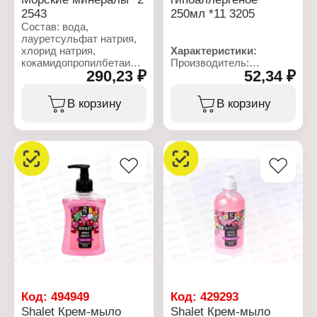
2543
250мл *11 3205
Состав: вода,
лауретсульфат натрия,
хлорид натрия,
Характеристики:
кокамидопропилбетаин,
Производитель:
290,23 ₽
52,34 ₽
оксид
Ренессанс Косметик
кокамидопропиламина,
Бренд: Shalet
глицерин, катамин AB,
Артикул: 3205
В корзину
В корзину
отдушка, лимонная
Тип товара: Мыло
кислота, краситель
жидкое
Назначение: для рук
Характеристики:
Вариация:
Производитель:
Антибактериальное
Ренессанс Косметик
Форма выпуска: крем-
Бренд: Shalet
мыло
Вид средства: Мыло
Объем: 250 мл
жидкое
Назначение: для рук
Вариация: Морские
минералы
Форма выпуска: крем-
мыло
Объем: 5000 мл
Код:
494949
Код:
429293
Shalet Крем-мыло
Shalet Крем-мыло