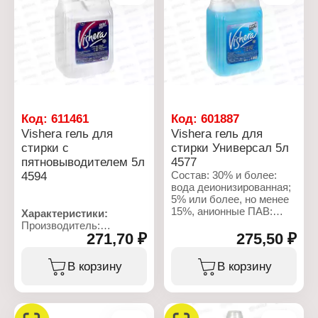
успокаивающее
Форма выпуска: крем-
мыло
Аромат: "Нежный пион"
Объем: 500 мл
Код:
611461
Код:
601887
Vishera гель для
Vishera гель для
стирки с
стирки Универсал 5л
пятновыводителем 5л
4577
4594
Состав: 30% и более:
вода деионизированная;
5% или более, но менее
15%, анионные ПАВ:
Характеристики:
менее 5%, неионогенные
Производитель:
ПАВ, активатор стирки,
271,70 ₽
275,50 ₽
Ренессанс Косметик
ароматизирующая
Бренд: Vishera
добавка, консервант.
Артикул: 4594
В корзину
В корзину
Тип товара: Средство
Характеристики:
для стирки
Производитель:
Вариация: Гель для
Ренессанс Косметик
стирки