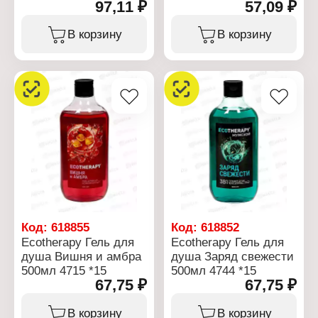
Бренд: Brand
97,11 ₽
57,09 ₽
эмалированных и
Вид линейки: Professional
Артикул: 3435
нержавеющих
Форма выпуска:
Линейка: Professional
поверхностей на кухне,
В корзину
В корзину
жидкость
Тип товара: Чистящее
ванной комнате и т.д.
Объем: 1л
средство
Эффективно удаляет
Назначение:
пригоревший жир и
универсальное
трудновыводимые пятна.
Форма выпуска: крем
Обеспечивает
Объем: 500 мл
гигиеническую чистоту.
Устраняет неприятные
запахи и придает
цитрусовый аромат.
Характеристики:
Производитель:
Ренессанс Косметик
Бренд: Brand
Тип товара: Чистящее
средство
Код:
618855
Код:
618852
Назначение:
Ecotherapy Гель для
Ecotherapy Гель для
универсальное
душа Вишня и амбра
душа Заряд свежести
Вариация: Грейпфрут и
500мл 4715 *15
500мл 4744 *15
лимон
67,75 ₽
67,75 ₽
Вид линейки: Сода-
эффект
Форма выпуска: порошок
В корзину
В корзину