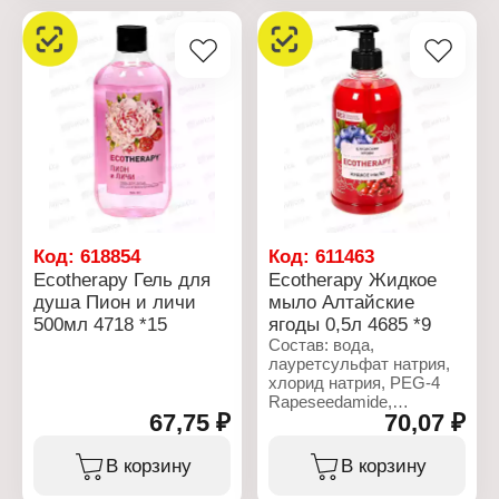
Код:
618854
Код:
611463
Ecotherapy Гель для
Ecotherapy Жидкое
душа Пион и личи
мыло Алтайские
500мл 4718 *15
ягоды 0,5л 4685 *9
Состав: вода,
лауретсульфат натрия,
хлорид натрия, PEG-4
Rapeseedamide,
67,75 ₽
70,07 ₽
кокамидопропилбетаин,
парфюмерная
композиция (отдушка),
В корзину
В корзину
консервант,
поликватерниум-7,