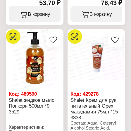
Артикул: 3530
53,70 ₽
76,43 ₽
Характеристики:
Вариация: Чистящий
Тип товара: Мыло
Производитель:
порошок
жидкое
Ренессанс Косметик
В корзину
В корзину
Назначение:
Назначение: для рук
Бренд: Shalet
универсальный
Форма выпуска: крем-
Артикул: 3186
Вес: 400 г
мыло
Тип товара: Мыло
Аромат: "Мармишки"
жидкое
Объем: 500 мл
Назначение: для рук
Вариация: питательное
Форма выпуска: крем-
мыло
Аромат: "Миндальное
мороженое"
Объем: 250 мл
Код:
489590
Код:
429278
Shalet жидкое мыло
Shalet Крем для рук
Попкорн 500мл *9
питательный Орех
3529
макадамия 75мл *15
3338
Состав: Aqua, Cetearyl
Характеристики:
Alcohol,Stearic Acid,