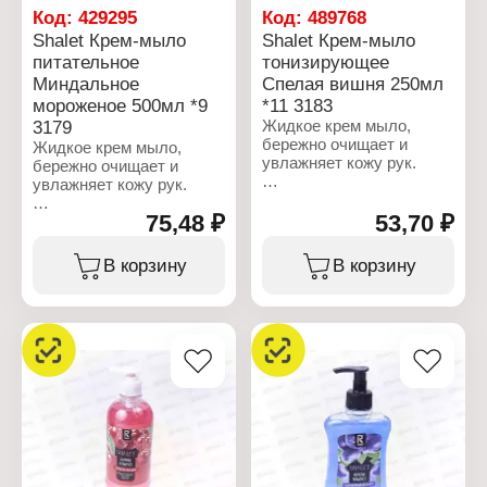
мыло
мыло
Код:
429295
Код:
489768
Аромат: "Манго и
Аромат: "Манго и
Shalet Крем-мыло
Shalet Крем-мыло
маракуйя"
маракуйя"
питательное
тонизирующее
Объем: 250 мл
Объем: 500 мл
Миндальное
Спелая вишня 250мл
мороженое 500мл *9
*11 3183
3179
Жидкое крем мыло,
бережно очищает и
Жидкое крем мыло,
увлажняет кожу рук.
бережно очищает и
увлажняет кожу рук.
Характеристики:
Производитель:
75,48 ₽
53,70 ₽
Характеристики:
Ренессанс Косметик
Производитель:
Бренд: Shalet
Ренессанс Косметик
В корзину
В корзину
Артикул: 3183
Бренд: Shalet
Тип товара: Мыло
Артикул: 3179
жидкое
Тип товара: Мыло
Назначение: для рук
жидкое
Вариация: тонизирующее
Назначение: для рук
Форма выпуска: крем-
Вариация: питательное
мыло
Форма выпуска: крем-
Аромат: "Спелая вишня"
мыло
Объем: 250 мл
Аромат: "Миндальное
мороженое"
Объем: 500 мл