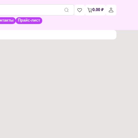
0.00
₽
нтакты
Прайс-лист