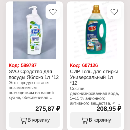
посуду чистой и
посуду чистой и
сияющей. Состав:
сияющей. Состав:
15%-30% анионное
15%-30% анионное
активное вещество. 5%
активное вещество. 5%
неионогенное активное
неионогенное активное
вещество, отдушка,
вещество, отдушка,
консервант
консервант
(метилхлоризотиазолинон)
(метилхлоризотиазолинон)
и красители.
и красители.
Характеристики:
Характеристики:
Бренд: SVO
Бренд: SVO
Тип товара: Средство
Тип товара: Средство
Код:
589787
Код:
607126
для мытья посуды
для мытья посуды
SVO Средство для
СИР Гель для стирки
Аромат: Дикая ягода
Аромат: клубника
посуды Яблоко 1л *12
Универсальный 1л
Объем: 1 л
Объем: 1 л
Этот продукт станет
*12
незаменимым
Состав:
помощником на вашей
деионизированная вода,
кухне, обеспечивая
5–15 % анионного
идеальную чистоту и
активного вещества, < 5
свежесть. Специально
275,87 ₽
208,95 ₽
% неионогенного
разработанная формула
активного вещества,
эффективно
фосфонаты, мыло,
В корзину
В корзину
справляется с жиром и
полимер, ферменты,
остатками пищи, делая
оптический