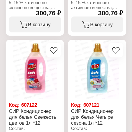
5–15 % катионного
5–15 % катионного
активного вещества,
активного вещества,
300,76 ₽
300,76 ₽
ароматизатор (кумарин,
ароматизатор (кумарин,
линалоол,
линалоол,
линалилацетат,
линалилацетат,
В корзину
В корзину
тетраметилацетилоктагидронафталины),
тетраметилацетилоктагидрон
консервант
консервант
(метилхлороизотиазолинон,
(метилхлороизотиазолинон,
метилизотиазолинон).
метилизотиазолинон).
Характеристики:
Характеристики:
Бренд: SIR
Бренд: SIR
Тип товара: Кондиционер
Тип товара: Кондиционер
для белья
для белья
Аромат: "Лилия и иланг-
Аромат: "Роза и пион"
иланг"
Форма выпуска:
Форма выпуска:
концентрат
концентрат
Тип ткани: для всех
Тип ткани: для всех
типов ткани
типов ткани
Объем: 1440 мл
Объем: 1440 мл
Код:
607122
Код:
607121
СИР Кондиционер
СИР Кондиционер
для белья Свежесть
для белья Четыре
цветов 1л *12
сезона 1л *12
Состав:
Состав: