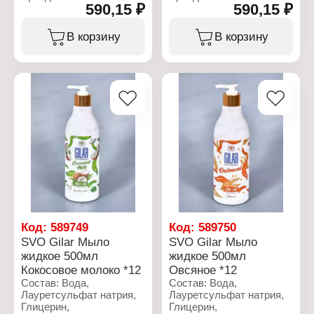
590,15 ₽
590,15 ₽
Тип товара: Подгузники
Тип товара: Подгузники
Название: Bossfix
Название: Bossfix
Назначение: детские
Назначение: детские
В корзину
В корзину
Размер: №1
Размер: №2
Вес ребенка: 2-5 кг
Вес ребенка: 3-6 кг
Количество: 76 шт
Количество: 76 шт
Код:
589749
Код:
589750
SVO Gilar Мыло
SVO Gilar Мыло
жидкое 500мл
жидкое 500мл
Кокосовое молоко *12
Овсяное *12
Состав: Вода,
Состав: Вода,
Лауретсульфат натрия,
Лауретсульфат натрия,
Глицерин,
Глицерин,