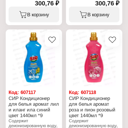
линалоол,
300,76 ₽
300,76 ₽
ароматизатор (кумарин,
линалилацетат,
линалоол,
тетраметилацетилоктагидрон
линалилацетат,
В корзину
В корзину
консервант
тетраметилацетилоктагидронафталины),
(метилхлороизотиазолинон,
консервант
метилизотиазолинон).
(метилхлороизотиазолинон,
метилизотиазолинон).
Характеристики:
Бренд: SIR
Характеристики:
Тип товара: Кондиционер
Бренд: SIR
для белья
Тип товара: Кондиционер
Аромат: "Лаванда и
для белья
магнолия"
Аромат: "Ваниль и
Форма выпуска:
мускус"
концентрат
Форма выпуска:
Тип ткани: для всех
концентрат
типов ткани
Тип ткани: для всех
Объем: 1440 мл
типов ткани
Объем: 1440 мл
Код:
607117
Код:
607118
СИР Кондиционер
СИР Кондиционер
для белья аромат лил
для белья аромат
и иланг ила синий
роза и пион розовый
цвет 1440мл *9
цвет 1440мл *9
Содержит
Содержит
деионизированную воду,
деионизированную воду,