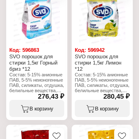
лауретсульфат натрия,
хлорид натрия, кокамид
кокамидопропилбетаин,
ДЭА, глицерин, отдушка,
хлорид натрия, кокамид
метилхлоризотиазолинон,
ДЭА, глицерин, отдушка,
метилизотиазолинон,
метилхлоризотиазолинон,
лимонная кислота,
метилизотиазолинон,
бензофенон-4,
лимонная кислота,
тетранатрий ЭДТК,
бензофенон-4,
гексилкоричный
тетранатрий ЭДТА,
альдегид, CI 16035, CI
гексилциннамал, CI
Код:
596863
Код:
596942
191140, CI 42090
45100, CI 42090, CI
SVO порошок для
SVO порошок для
191140
стирки 1,5кг Горный
стирки 1,5кг Лимон
Характеристики:
Бренд: SVO
бриз *12
*12
Характеристики:
Тип товара: Мыло
Бренд: SVO
Состав: 5-15% анионные
Состав: 5-15% анионные
жидкое
Тип товара: Мыло
ПАВ, 5-5% неионогенные
ПАВ, 5-5% неионогенные
Аромат: Олива
жидкое
ПАВ, силикаты, отдушка,
ПАВ, силикаты, отдушка,
Объем: 500 мл
Аромат: Кокос + Молоко
белильные вещества,
белильные вещества,
276,43 ₽
280,45 ₽
Объем: 500 мл
мыло, сода.
мыло, сода.
Характеристики:
Характеристики:
В корзину
В корзину
Бренд: SVO
Бренд: SVO
Тип товара: Средство
Тип товара: Средство
для стирки
для стирки
Вариация: Стиральный
Вариация: Стиральный
порошок
порошок
Название: Горный бриз
Название: Лимон