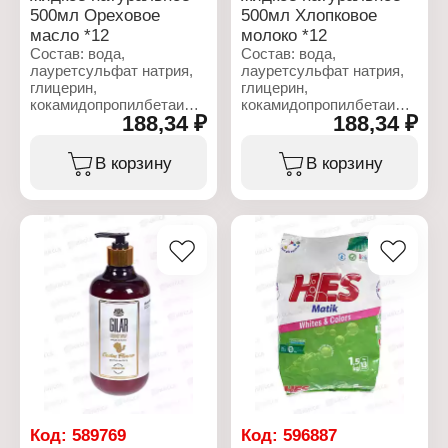
500мл Ореховое
500мл Хлопковое
масло *12
молоко *12
Состав: вода,
Состав: вода,
лауретсульфат натрия,
лауретсульфат натрия,
глицерин,
глицерин,
кокамидопропилбетаин,
кокамидопропилбетаин,
188,34 ₽
188,34 ₽
хлорид натрия, кокамид
хлорид натрия, кокамид
ДЭА, масло ши,
ДЭА, масло ши,
кокоглюкозид,
кокоглюкозид,
В корзину
В корзину
глицерилолеат, отдушка,
глицерилолеат, отдушка,
ксантовая камедь,
ксантовая камедь,
бензоат натрия,
бензоат натрия,
лимонная кислота, CI
лимонная кислота,
77891
изоэвгенол CI 77891
Характеристики:
Характеристики:
Бренд: Gilar
Бренд: Gilar
Тип товара: Мыло
Тип товара: Мыло
жидкое
жидкое
Особенность:
Особенность:
натуральное
натуральное
Название: Ореховое
Название: Хлопковое
масло
молоко
Объем: 500 мл
Объем: 500 мл
Код:
589769
Код:
596887