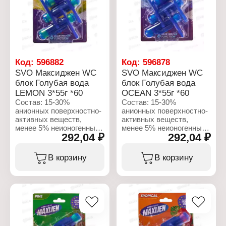
Форма выпуска: подвес
Форма выпуска: подвес
на унитаз
на унитаз
Эффект: 4 в 1
Эффект: 4 в 1
Количество в упаковке: 3
Количество в упаковке: 3
шт
шт
Вес: 55 г
Вес: 55 г
Количество смываний:
Количество смываний:
Код:
596882
Код:
596878
до 250 смываний
до 250 смываний
SVO Максиджен WC
SVO Максиджен WC
Упаковка: блистер
Упаковка: блистер
блок Голубая вода
блок Голубая вода
LEMON 3*55г *60
OCEAN 3*55г *60
Состав: 15-30%
Состав: 15-30%
анионных поверхностно-
анионных поверхностно-
активных веществ,
активных веществ,
менее 5% неионогенных
менее 5% неионогенных
292,04 ₽
292,04 ₽
поверхностно-активных
поверхностно-активных
веществ, отдушка,
веществ, отдушка,
бензилсалицилат,
бензилсалицилат,
В корзину
В корзину
цитронеллол,
цитронеллол,
гексициннамал,
гексициннамал,
линалоол.
линалоол.
Характеристики:
Характеристики:
Бренд: Maxijen
Бренд: Maxijen
Тип товара: Блок для
Тип товара: Блок для
унитаза
унитаза