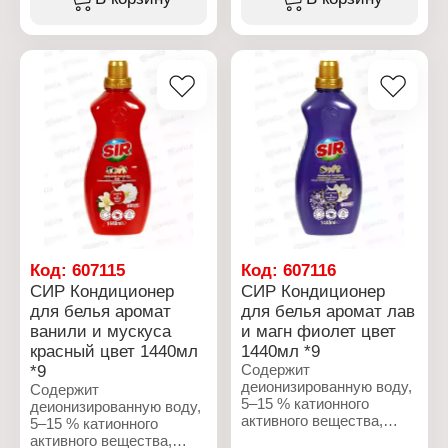
консерванты
Бренд: SIR
(бензизотиазолинон,
Тип товара: Чистящее
метилизотиазолинон),
средство
отдушка (линалоол),
Форма выпуска: гель
краситель.
Назначение: для унитаза
Аромат: "Свежий океан"
Характеристики:
Особенность: без хлора
Бренд: SIR
Объем: 750 мл
Тип товара: Средство
для стирки
Форма выпуска: Гель
для стирки
Назначение: для черного
белья
Тип стирки: для
машинной стирки
Код:
607115
Код:
607116
Объем: 1 л
СИР Кондиционер
СИР Кондиционер
для белья аромат
для белья аромат лав
ванили и мускуса
и магн фиолет цвет
красный цвет 1440мл
1440мл *9
*9
Содержит
деионизированную воду,
Содержит
5–15 % катионного
деионизированную воду,
активного вещества,
5–15 % катионного
ароматизатор (кумарин,
активного вещества,