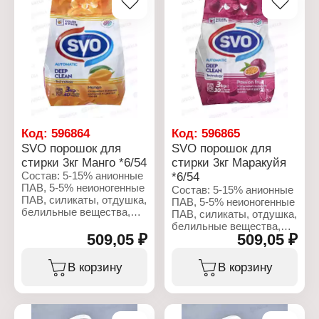
Вес: 1,5 кг
Название: Ромашка
Тип стирки: для
Вес: 1,5 кг
машинной стирки
Тип стирки: для
Тип белья: для цветного
машинной стирки
и белого белья
Тип белья: для цветного
и белого белья
Код:
596864
Код:
596865
SVO порошок для
SVO порошок для
стирки 3кг Манго *6/54
стирки 3кг Маракуйя
Состав: 5-15% анионные
*6/54
ПАВ, 5-5% неионогенные
Состав: 5-15% анионные
ПАВ, силикаты, отдушка,
ПАВ, 5-5% неионогенные
белильные вещества,
ПАВ, силикаты, отдушка,
мыло, сода.
белильные вещества,
509,05 ₽
509,05 ₽
мыло, сода.
Характеристики:
Бренд: SVO
Характеристики:
В корзину
В корзину
Тип товара: Средство
Бренд: SVO
для стирки
Тип товара: Средство
Вариация: Стиральный
для стирки
порошок
Вариация: Стиральный