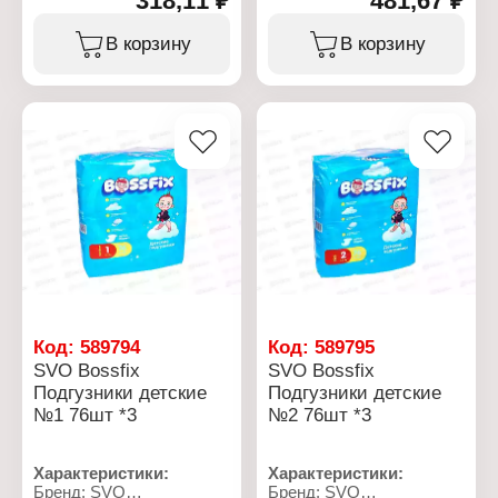
318,11 ₽
481,67 ₽
Характеристики:
Характеристики:
В корзину
В корзину
Бренд: SVO
Бренд: SVO
Тип товара: Средство
Тип товара: Средство
для стирки
для стирки
Назначение: детский
Название: Bossfix
Название: Bossfix
Объем: 3 л
Объем: 1,5 л
Код:
589794
Код:
589795
SVO Bossfix
SVO Bossfix
Подгузники детские
Подгузники детские
№1 76шт *3
№2 76шт *3
Характеристики:
Характеристики:
Бренд: SVO
Бренд: SVO