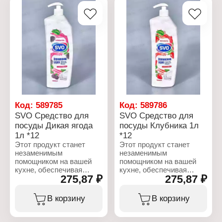
посуду чистой и
15%-30% анионное
сияющей. Состав:
активное вещество. 5%
15%-30% анионное
неионогенное активное
активное вещество. 5%
вещество, отдушка,
неионогенное активное
консервант
вещество, отдушка,
(метилхлоризотиазолинон)
консервант
и красители.
(метилхлоризотиазолинон)
и красители.
Характеристики:
Бренд: SVO
Характеристики:
Тип товара: Средство
Бренд: SVO
для мытья посуды
Тип товара: Средство
Код:
589785
Код:
589786
Аромат: Гранат
для мытья посуды
SVO Средство для
SVO Средство для
Объем: 1 л
Аромат: Апельсин
посуды Дикая ягода
посуды Клубника 1л
Объем: 1 л
1л *12
*12
Этот продукт станет
Этот продукт станет
незаменимым
незаменимым
помощником на вашей
помощником на вашей
кухне, обеспечивая
кухне, обеспечивая
275,87 ₽
275,87 ₽
идеальную чистоту и
идеальную чистоту и
свежесть. Специально
свежесть. Специально
разработанная формула
разработанная формула
В корзину
В корзину
эффективно
эффективно
справляется с жиром и
справляется с жиром и
остатками пищи, делая
остатками пищи, делая