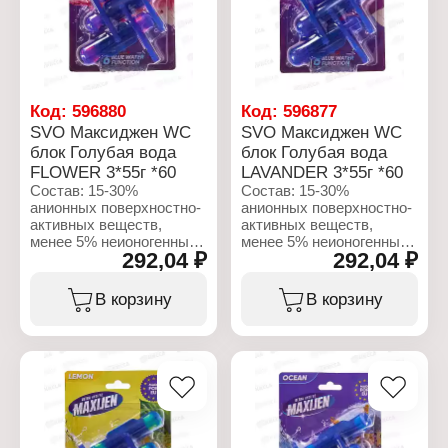
15%; парфюмерная
краситель.
композиция; консервант,
краситель
Характеристики:
Бренд: SVO
Характеристики:
Тип товара: Кондиционер
Бренд: SVO
для белья
Тип товара: Кондиционер
Код:
596880
Код:
596877
Вариация: смягчитель
для белья
SVO Максиджен WC
SVO Максиджен WC
для белья
Вариация: смягчитель
блок Голубая вода
блок Голубая вода
Особенность:
для белья
парфюмированный
FLOWER 3*55г *60
LAVANDER 3*55г *60
Особенность:
Название: Аромат розы
парфюмированный
Состав: 15-30%
Состав: 15-30%
Объем: 1,44 л
Название:
анионных поверхностно-
анионных поверхностно-
Романтическая роза
активных веществ,
активных веществ,
Объем: 1,44 л
менее 5% неионогенных
менее 5% неионогенных
292,04 ₽
292,04 ₽
поверхностно-активных
поверхностно-активных
веществ, отдушка,
веществ, отдушка,
бензилсалицилат,
бензилсалицилат,
В корзину
В корзину
цитронеллол,
цитронеллол,
гексициннамал,
гексициннамал,
линалоол.
линалоол.
Характеристики:
Характеристики:
Бренд: Maxijen
Бренд: Maxijen
Тип товара: Блок для
Тип товара: Блок для
унитаза
унитаза
Аромат: FLOWER
Аромат: LAVANDER