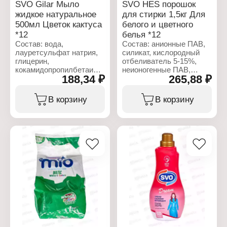
SVO Gilar Мыло
SVO HES порошок
жидкое натуральное
для стирки 1,5кг Для
500мл Цветок кактуса
белого и цветного
*12
белья *12
Состав: вода,
Состав: анионные ПАВ,
лауретсульфат натрия,
силикат, кислородный
глицерин,
отбеливатель 5-15%,
кокамидопропилбетаин,
неионогенные ПАВ,
188,34 ₽
265,88 ₽
хлорид натрия, кокамид
мыло, поликарбоксилат,
ДЭА, масло ши,
фосфонат менее 5%,
кокоглюкозид,
ароматизатор, сода,
В корзину
В корзину
глицерилолеат, отдушка,
сульфат, ферменты.
ксантовая камедь,
бензоат натрия,
Характеристики:
лимонная кислота, CI
Бренд: HES
77891
Тип товара: Средство
для стирки
Характеристики:
Вариация: Стиральный
Бренд: Gilar
порошок
Тип товара: Мыло
Тип белья: для белого и
жидкое
цветного белья
Особенность:
Вес: 1,5 кг
натуральное
Название: Цветок
кактуса
Объем: 500 мл