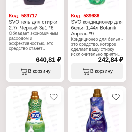
Код:
589717
Код:
589686
SVO гель для стирки
SVO кондиционер для
2,7л Черный 3в1 *6
белья 1,44л Botanik
Обладает экономичным
Апрель *9
расходом и
Кондиционер для белья -
эффективностью, это
это средство, которое
средство станет
сделает вашу стирку
незаменимым
исключительно приятной
помощником в любом
640,81 ₽
242,84 ₽
и эффективной.
доме. Поддерживая
Благодаря
чистоту вашего белья,
концентрированному
В корзину
В корзину
вы одновременно
составу, одной упаковки
заботитесь о защите
хватит на 60 стирок.
окружающей среды, так
Смягчитель обладает
как формула продукта
антистатическим
разработана с
эффектом, и облегчает
минимальным
глажку делая ткань
воздействием на
мягкой и шелковистой.
природу. Выбирайте гель
Состав: катионное
для стирки SVO для
активное вещество 5-
безупречной чистоты и
15%; парфюмерная
здоровья ваших вещей.
композиция; консервант,
Состав: катионное
краситель.