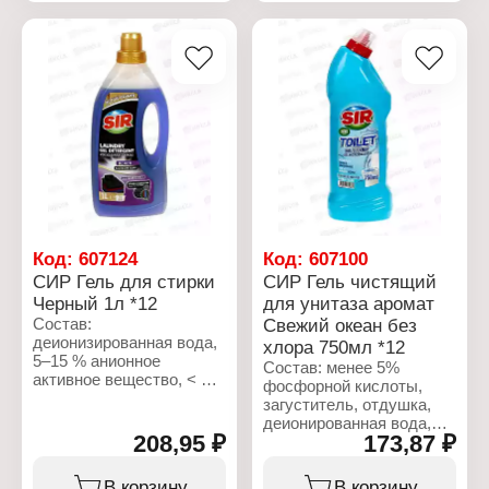
посуду чистой и
отбеливатель,
сияющей. Состав:
консервант
15%-30% анионное
(бензизотиазолинон,
активное вещество. 5%
метилизотиазолинон),
неионогенное активное
отдушка (линалоол),
вещество, отдушка,
краситель.
консервант
(метилхлоризотиазолинон)
Характеристики:
и красители.
Бренд: SIR
Тип товара: Средство
Характеристики:
для стирки
Бренд: SVO
Форма выпуска: Гель
Тип товара: Средство
для стирки
для мытья посуды
Назначение:
Код:
607124
Код:
607100
Аромат: Яблоко
универсальный
СИР Гель для стирки
СИР Гель чистящий
Объем: 1 л
Тип стирки: для
Черный 1л *12
для унитаза аромат
машинной стирки
Состав:
Свежий океан без
Объем: 1 л
деионизированная вода,
хлора 750мл *12
5–15 % анионное
Состав: менее 5%
активное вещество, < 5
фосфорной кислоты,
% неионогенное активное
загуститель, отдушка,
вещество, фосфонаты,
деионированная вода,
мыло, полимер,
208,95 ₽
173,87 ₽
краситель
ферменты, оптический
отбеливатель,
Характеристики:
В корзину
В корзину