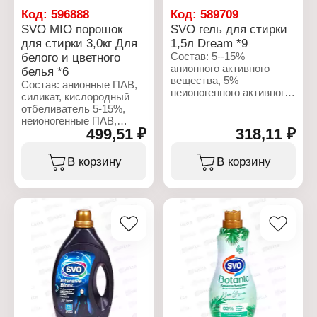
Код:
596888
Код:
589709
SVO MIO порошок
SVO гель для стирки
для стирки 3,0кг Для
1,5л Dream *9
белого и цветного
Состав: 5--15%
анионного активного
белья *6
вещества, 5%
Состав: анионные ПАВ,
неионогенного активного
силикат, кислородный
вещества, отдушка,
отбеливатель 5-15%,
консервант, краситель
неионогенные ПАВ,
499,51 ₽
318,11 ₽
мыло, поликарбоксилат,
Характеристики:
фосфонат менее 5%,
Бренд: SVO
ароматизатор, сода,
В корзину
В корзину
Тип товара: Средство
сульфат, ферменты.
для стирки
Вариация: Жидкое
Характеристики:
средство для стирки
Бренд: MIO
Форма выпуска: гель
Тип товара: Средство
Назначение: для
для стирки
цветных тканей
Вариация: Стиральный
Название: Dream
порошок
Объем: 1,5 л
Тип белья: для белого и
Тип стирки: для ручной и
цветного белья
машинной стирки
Вес: 3 кг