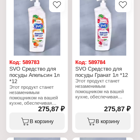
Название: Манго
порошок
Вес: 3 кг
Название: Маракуйя
Тип стирки: для
Вес: 3 кг
машинной стирки
Тип стирки: для
Тип белья: для цветного
машинной стирки
и белого белья
Тип белья: для цветного
и белого белья
Код:
589783
Код:
589784
SVO Средство для
SVO Средство для
посуды Апельсин 1л
посуды Гранат 1л *12
*12
Этот продукт станет
незаменимым
Этот продукт станет
помощником на вашей
незаменимым
кухне, обеспечивая
помощником на вашей
идеальную чистоту и
кухне, обеспечивая
свежесть. Специально
275,87 ₽
275,87 ₽
идеальную чистоту и
разработанная формула
свежесть. Специально
эффективно
разработанная формула
В корзину
В корзину
справляется с жиром и
эффективно
остатками пищи, делая
справляется с жиром и
посуду чистой и
остатками пищи, делая
сияющей. Состав: