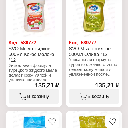
унитаза
унитаза
Аромат: PINE
Аромат: TROPICAL
Форма выпуска: подвес
Форма выпуска: подвес
на унитаз
на унитаз
Эффект: 4 в 1
Эффект: 4 в 1
Количество в упаковке: 3
Количество в упаковке: 3
шт
шт
Вес: 55 г
Вес: 55 г
Количество смываний:
Количество смываний:
Код:
589772
Код:
589777
до 250 смываний
до 250 смываний
SVO Мыло жидкое
SVO Мыло жидкое
Упаковка: блистер
Упаковка: блистер
500мл Кокос молоко
500мл Олива *12
*12
Уникальная формула
турецкого жидкого мыла
Уникальная формула
делает кожу мягкой и
турецкого жидкого мыла
увлажненной после
делает кожу мягкой и
каждого применения.
увлажненной после
Тщательно и бережно
135,21 ₽
135,21 ₽
каждого применения.
очищает кожу рук. Не
Тщательно и бережно
сушит кожу.
очищает кожу рук. Не
В корзину
В корзину
Восхитительный аромат.
сушит кожу.
Отлично пенится.
Восхитительный аромат.
Экономичный расход.
Отлично пенится.
Подходит для всей
Экономичный расход.
семьи. Состав: вода,
Подходит для всей
лауретсульфат натрия,
семьи. Состав: вода,
кокамидопропилбетаин,