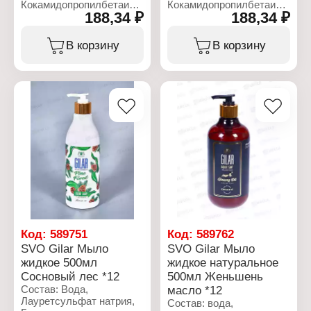
Кокамидопропилбетаин,
Кокамидопропилбетаин,
188,34 ₽
188,34 ₽
хлорид натрия, Кокамид
хлорид натрия, Кокамид
ДЭА, масло ши,
ДЭА, масло ши,
кокосовый глюкозид,
кокосовый глюкозид,
В корзину
В корзину
глицерилолеат,
глицерилолеат,
парфюмированная вода,
парфюмированная вода,
ксантановая медь,
ксантановая медь,
бензоат натрия,
бензоат натрия,
лимонная кислота,
лимонная кислота,
бензилсалицилат,
бензилсалицилат,
гексилциннамал, CI
гексилциннамал, CI
77891
77891
Характеристики:
Характеристики:
Бренд: Gilar
Бренд: Gilar
Тип товара: Мыло
Тип товара: Мыло
жидкое
жидкое
Название: Кокосовое
Название: Овсянка
молоко
Объем: 500 мл
Объем: 500 мл
Код:
589751
Код:
589762
SVO Gilar Мыло
SVO Gilar Мыло
жидкое 500мл
жидкое натуральное
Сосновый лес *12
500мл Женьшень
Состав: Вода,
масло *12
Лауретсульфат натрия,
Состав: вода,