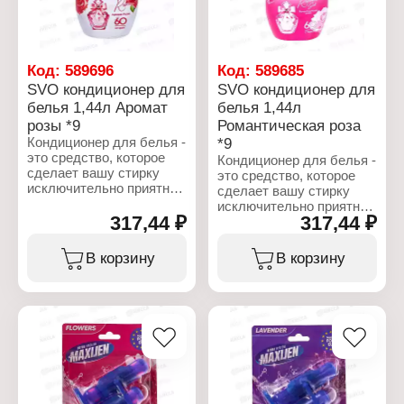
15%; парфюмерная
композиция; консервант,
краситель
Код:
589696
Код:
589685
Характеристики:
SVO кондиционер для
SVO кондиционер для
Бренд: SVO
белья 1,44л Аромат
белья 1,44л
Тип товара: Кондиционер
для белья
розы *9
Романтическая роза
Вариация: смягчитель
Кондиционер для белья -
*9
для белья
это средство, которое
Кондиционер для белья -
Особенность:
сделает вашу стирку
это средство, которое
парфюмированный
исключительно приятной
сделает вашу стирку
Название: Мадина
и эффективной.
исключительно приятной
Объем: 1,44 л
Благодаря
317,44 ₽
317,44 ₽
и эффективной.
концентрированному
Благодаря
составу, одной упаковки
концентрированному
В корзину
В корзину
хватит на 60 стирок.
составу, одной упаковки
Смягчитель обладает
хватит на 60 стирок.
антистатическим
Смягчитель обладает
эффектом, и облегчает
антистатическим
глажку делая ткань
эффектом, и облегчает
мягкой и шелковистой.
глажку делая ткань
Состав: катионное
мягкой и шелковистой.
активное вещество 5-
Состав: Катионное
15%; парфюмерная
активное вещество 5-
композиция; консервант,