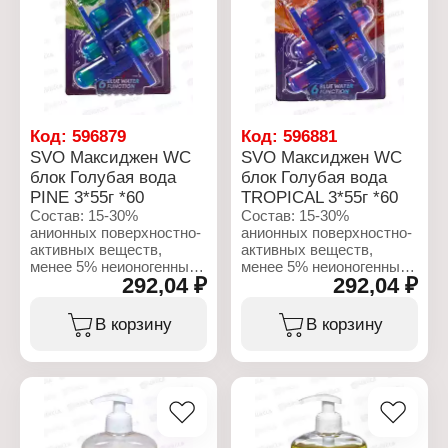
Аромат: LEMON
Аромат: OCEAN
Форма выпуска: подвес
Форма выпуска: подвес
на унитаз
на унитаз
Эффект: 4 в 1
Эффект: 4 в 1
Количество в упаковке: 3
Количество в упаковке: 3
шт
шт
Вес: 55 г
Вес: 55 г
Количество смываний:
Количество смываний:
Код:
596879
Код:
596881
до 250 смываний
до 250 смываний
SVO Максиджен WC
SVO Максиджен WC
Упаковка: блистер
Упаковка: блистер
блок Голубая вода
блок Голубая вода
PINE 3*55г *60
TROPICAL 3*55г *60
Состав: 15-30%
Состав: 15-30%
анионных поверхностно-
анионных поверхностно-
активных веществ,
активных веществ,
менее 5% неионогенных
менее 5% неионогенных
292,04 ₽
292,04 ₽
поверхностно-активных
поверхностно-активных
веществ, отдушка,
веществ, отдушка,
бензилсалицилат,
бензилсалицилат,
В корзину
В корзину
цитронеллол,
цитронеллол,
гексициннамал,
гексициннамал,
линалоол.
линалоол.
Характеристики:
Характеристики:
Бренд: Maxijen
Бренд: Maxijen
Тип товара: Блок для
Тип товара: Блок для