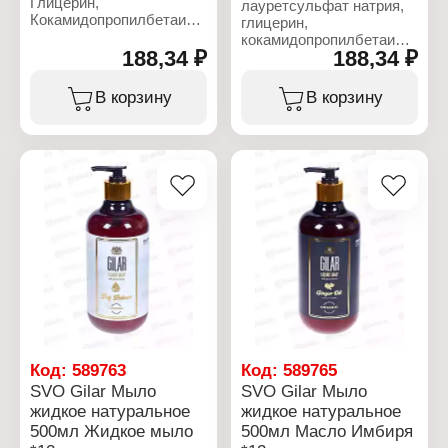
Глицерин,
лауретсульфат натрия,
Кокамидопропилбетаин,
глицерин,
хлорид натрия, Кокамид
кокамидопропилбетаин,
ДЭА, масло ши,
188,34 ₽
188,34 ₽
хлорид натрия, кокамид
кокосовый глюкозид,
ДЭА, масло ши,
глицерилолеат,
кокоглюкозид,
В корзину
В корзину
парфюмированная вода,
глицерилолеат, отдушка,
ксантановая медь,
ксантовая камедь,
бензоат натрия,
бензоат натрия,
лимонная кислота,
лимонная кислота,
бензилсалицилат,
экстракт листьев алоэ
гексилциннамал, CI
вера, CI 77891
77891
Характеристики:
Характеристики:
Бренд: Gilar
Бренд: Gilar
Тип товара: Мыло
Тип товара: Мыло
жидкое
жидкое
Особенность:
Название: Хвойный лес
натуральное
Объем: 500 мл
Название: Женьшень
масло
Объем: 500 мл
Код:
589763
Код:
589765
SVO Gilar Мыло
SVO Gilar Мыло
жидкое натуральное
жидкое натуральное
500мл Жидкое мыло
500мл Масло Имбиря