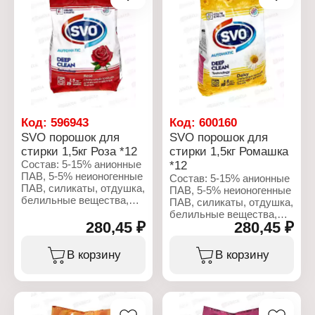
Вес: 1,5 кг
Вес: 1,5 кг
Тип стирки: для
Тип стирки: для
машинной стирки
машинной стирки
Тип белья: для белого
Тип белья: для цветного
белья
и белого белья
Код:
596943
Код:
600160
SVO порошок для
SVO порошок для
стирки 1,5кг Роза *12
стирки 1,5кг Ромашка
Состав: 5-15% анионные
*12
ПАВ, 5-5% неионогенные
Состав: 5-15% анионные
ПАВ, силикаты, отдушка,
ПАВ, 5-5% неионогенные
белильные вещества,
ПАВ, силикаты, отдушка,
мыло, сода.
белильные вещества,
280,45 ₽
280,45 ₽
мыло, сода.
Характеристики:
Бренд: SVO
Характеристики:
В корзину
В корзину
Тип товара: Средство
Бренд: SVO
для стирки
Тип товара: Средство
Вариация: Стиральный
для стирки
порошок
Вариация: Стиральный
Название: Роза
порошок