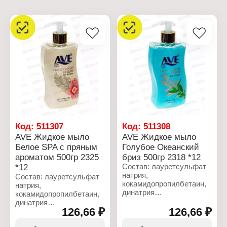
Код:
511307
Код:
511308
AVE Жидкое мыло
AVE Жидкое мыло
Белое SPA с пряным
Голубое Океанский
ароматом 500гр 2325
бриз 500гр 2318 *12
*12
Состав: лауретсульфат
натрия,
Состав: лауретсульфат
кокамидопропилбетаин,
натрия,
динатрия
кокамидопропилбетаин,
лауретсульфосукцинат,
динатрия
лаурилсульфат натрия,
126,66 ₽
126,66 ₽
лауретсульфосукцинат,
глицерин,
лаурилсульфат натрия,
поликватерниум-7,