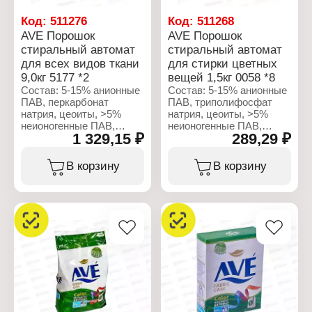
Код:
511276
Код:
511268
AVE Порошок
AVE Порошок
стиральный автомат
стиральный автомат
для всех видов ткани
для стирки цветных
9,0кг 5177 *2
вещей 1,5кг 0058 *8
Состав: 5-15% анионные
Состав: 5-15% анионные
ПАВ, перкарбонат
ПАВ, триполифосфат
натрия, цеоиты, >5%
натрия, цеоиты, >5%
неионогенные ПАВ,
неионогенные ПАВ,
1 329,15 ₽
289,29 ₽
ТАЭД, энзимы,
ТАЭД, энзимы,
оптический
оптический
отбеливатель,
отбеливатель,
В корзину
В корзину
ароматизирующие
ароматизирующие
добавки.
добавки.
Характеристики:
Характеристики:
Бренд: AVE
Бренд: AVE
Тип товара: Средство
Тип товара: Средство
для стирки
для стирки
Назвначение: для всех
Назвначение: для
видов ткани
цветных вещей
Тип стирки: автомат
Тип стирки: автомат
Форма выпуска:
Форма выпуска:
Стиральный порошок
Стиральный порошок