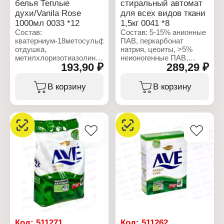
белья Теплые
стиральный автомат
духи/Vanila Rose
для всех видов ткани
1000мл 0033 *12
1,5кг 0041 *8
Состав:
Состав: 5-15% анионные
кватерниум-18метосульфат,
ПАВ, перкарбонат
отдушка,
натрия, цеоиты, >5%
метилхлоризотиазолинон
неионогенные ПАВ,
193,90 ₽
289,29 ₽
и
ТАЭД, энзимы,
метилизотиазолиноновый
оптический
комплекс, CI 16255,
отбеливатель,
В корзину
В корзину
42090, 19140, 15985,
ароматизирующие
деионизированная вода.
добавки.
Характеристики:
Характеристики:
Бренд: AVE
Бренд: AVE
Тип товара: Кондиционер
Тип товара: Средство
для белья
для стирки
Название: "Vanilla Rose"
Назвначение: для всех
Объем: 1 л
видов ткани
Тип стирки: автомат
Форма выпуска:
Стиральный порошок
Объем: 1,5 кг
Код:
511271
Код:
511262