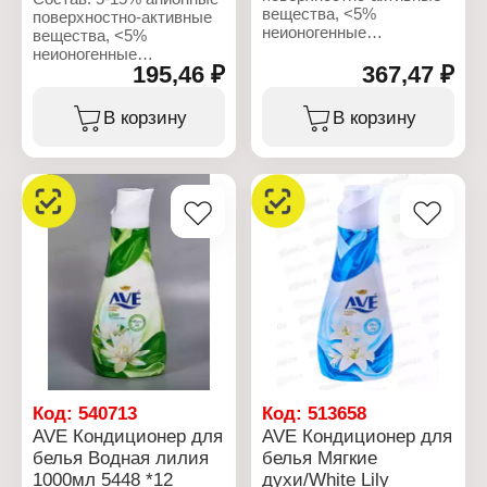
Назначение:
Назначение:
вещества, <5%
поверхностно-активные
универсальное
универсальное
неионогенные
вещества, <5%
Форма выпуска: гель
Форма выпуска: гель
поверхностно-активные
неионогенные
Объем: 1 л
Объем: 1,9 л
вещества, оптический
195,46 ₽
367,47 ₽
поверхностно-активные
отбеливатель, мыло,
вещества, оптический
ароматизирующие
отбеливатель, мыло,
В корзину
В корзину
добавки, консерванты.
ароматизирующие
добавки, консерванты.
Характеристики:
Бренд: AVE
Характеристики:
Тип товара: Средство
Бренд: AVE
для стирки
Тип товара: Средство
Назначение: для
для стирки
цветных вещей
Назначение: для
Форма выпуска: гель
цветных вещей
Объем: 1,9 л
Форма выпуска: гель
Объем: 1 л
Код:
540713
Код:
513658
AVE Кондиционер для
AVE Кондиционер для
белья Водная лилия
белья Мягкие
1000мл 5448 *12
духи/White Lily