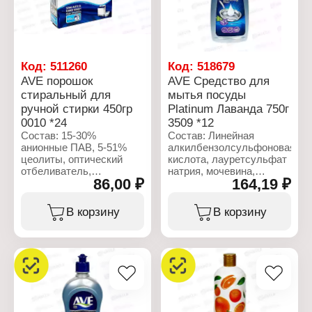
Форма выпуска:
Форма выпуска:
Стиральный порошок
Стиральный порошок
Объем: 3 кг
Объем: 450 г
Код:
511260
Код:
518679
AVE порошок
AVE Средство для
стиральный для
мытья посуды
ручной стирки 450гр
Platinum Лаванда 750г
0010 *24
3509 *12
Состав: 15-30%
Состав: Линейная
анионные ПАВ, 5-51%
алкилбензолсульфоновая
цеолиты, оптический
кислота, лауретсульфат
отбеливатель,
натрия, мочевина,
86,00 ₽
164,19 ₽
ароматизирующие
лаурилсульфат натрия,
добавки.
гидроксид натрия,
силикат натрия, хлорид
В корзину
В корзину
Характеристики:
натрия,
Бренд: AVE
кокамидопропилбетаин,
Тип товара: Средство
фосфат натрия, кокамид
для стирки
ДЭА, сополимер стирола
Тип стирки: для ручной
и акрилата, лимонная
стирки
кислота, оксид
Форма выпуска:
лаурамина, отдушка,
Стиральный порошок
цитрат натрия, смесь