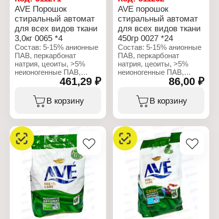
AVE Порошок
AVE порошок
стиральный автомат
стиральный автомат
для всех видов ткани
для всех видов ткани
3,0кг 0065 *4
450гр 0027 *24
Состав: 5-15% анионные
Состав: 5-15% анионные
ПАВ, перкарбонат
ПАВ, перкарбонат
натрия, цеоиты, >5%
натрия, цеоиты, >5%
неионогенные ПАВ,
неионогенные ПАВ,
461,29 ₽
86,00 ₽
ТАЭД, энзимы,
ТАЭД, энзимы,
оптический
оптический
отбеливатель,
отбеливатель,
В корзину
В корзину
ароматизирующие
ароматизирующие
добавки.
добавки.
Характеристики:
Характеристики:
Бренд: AVE
Бренд: AVE
Тип товара: Средство
Тип товара: Средство
для стирки
для стирки
Назвначение: для всех
Назвначение: для всех
видов ткани
видов ткани
Тип стирки: автомат
Тип стирки: автомат
Форма выпуска:
Форма выпуска:
Стиральный порошок
Стиральный порошок
Объем: 3 кг
Объем: 450 г