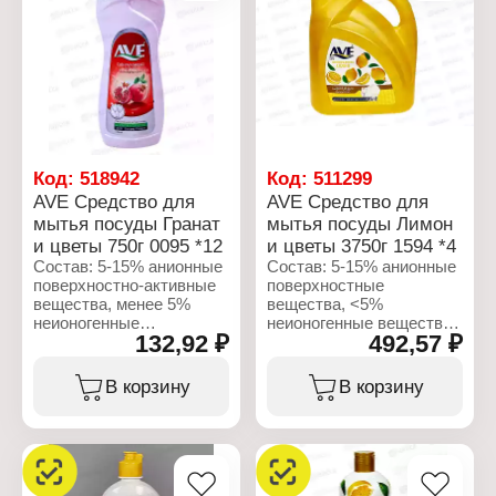
лаурамина, отдушки,
метилизотиазолиноновой
цитрат натрия,
кислоты и
Метилизотиазолинон и
метилизотиазолиноновой
хлорметилизотиазолинон,
кислоты, Лимонная
этилендиаминтетрауксусная
кислота, Красители СІ:
кислота, красители
42090, СІ: 16255, Cl:
синий Cl: 42090 или
17200, Cl: 60730, Cl:
красный СІ: 14720 или
47005, С: 19140, 15985
желтый CI 47005 и синий
или без цвета.
CI 42090,
Код:
518942
Код:
511299
деионизированная вода.
Характеристики:
AVE Средство для
AVE Средство для
Бренд: AVE
мытья посуды Гранат
мытья посуды Лимон
Характеристики:
Тип товара: Средство
и цветы 750г 0095 *12
и цветы 3750г 1594 *4
Бренд: AVE
для мытья посуды
Тип товара: Средство
Название: "Апельсин и
Состав: 5-15% анионные
Состав: 5-15% анионные
для мытья посуды
цветы"
поверхностно-активные
поверхностные
Название: "Platinum"
Форма выпуска: гель
вещества, менее 5%
вещества, <5%
Аромат: Лимон
Объем: 900 мл
неионогенные
неионогенные вещества,
132,92 ₽
492,57 ₽
Форма выпуска: гель
поверхностно-активные
ароматизирующие
Объем: 750 мл
вещества,
добавки, консерванты,
ароматизирующие
красители.
В корзину
В корзину
добавки, консерванты,
красители.
Характеристики:
Бренд: AVE
Характеристики:
Тип товара: Средство
Бренд: AVE
для мытья посуды
Тип товара: Средство
Название: "Лимон и