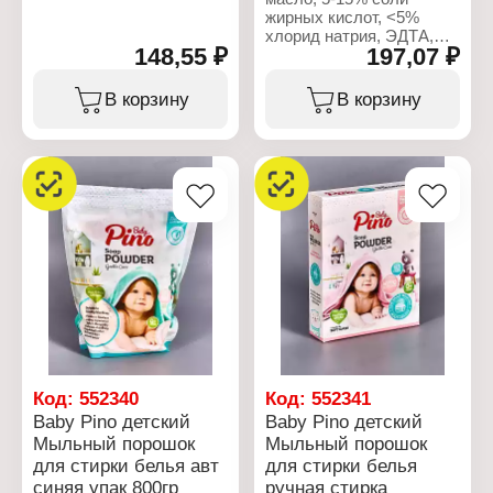
жирных кислот, <5%
хлорид натрия, ЭДТА,
148,55 ₽
197,07 ₽
ароматизатор.
Характеристики:
В корзину
В корзину
Бренд: Baby Pino
Тип товара: Средство
для стирки
Назначение: детский
Тип стирки: автомат
Форма выпуска: порошок
Объем: 400 г
Код:
552340
Код:
552341
Baby Pino детский
Baby Pino детский
Мыльный порошок
Мыльный порошок
для стирки белья авт
для стирки белья
синяя упак 800гр
ручная стирка