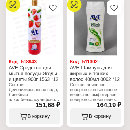
Тип товара: Средство
Тип товара: Средство
для мытья посуды
для мытья посуды
Название: "Яблоко и
Название: "Яблоко и
цветы"
цветы"
Форма выпуска: гель
Форма выпуска: гель
Объем: 900 мл
Объем: 3750 мл
Код:
518943
Код:
511302
AVE Средство для
AVE Шампунь для
мытья посуды Ягоды
жирных и тонких
и цветы 900г 1563 *12
волос 400мл 0062 *12
Состав:
Состав: анионное
Деионизированная вода,
поверхностно-активное
Линейная
вещество, амфотерное
алкилбензолсульфоновая
поверхностно-активное
151,68 ₽
164,19 ₽
кислота, Лауретсульфат
вещество, неионогенное
натрия, Мочевина,
поверхностно-активное
Кокамидопропилгидроксисульфобетаин,
вещество,
В корзину
В корзину
Лаурамина оксид,
гидролизованный
Гидроксид натрия,
пшеничный протеин,
Хлорид натрия, Кокамид
лаурилглюкозид,