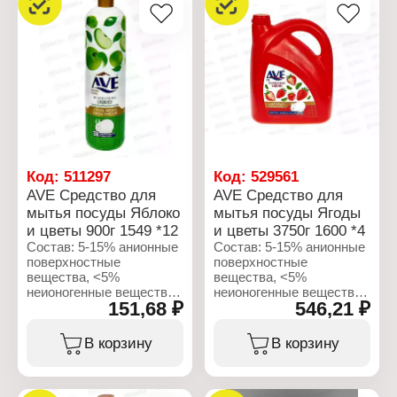
для мытья посуды
Название: "Яблоко и
цветы"
Форма выпуска: гель
Объем: 750 мл
Код:
511297
Код:
529561
AVE Средство для
AVE Средство для
мытья посуды Яблоко
мытья посуды Ягоды
и цветы 900г 1549 *12
и цветы 3750г 1600 *4
Состав: 5-15% анионные
Состав: 5-15% анионные
поверхностные
поверхностные
вещества, <5%
вещества, <5%
неионогенные вещества,
неионогенные вещества,
151,68 ₽
546,21 ₽
ароматизирующие
ароматизирующие
добавки, консерванты,
добавки, консерванты,
красители, вода.
красители, вода.
В корзину
В корзину
Характеристики:
Характеристики:
Бренд: AVE
Бренд: AVE