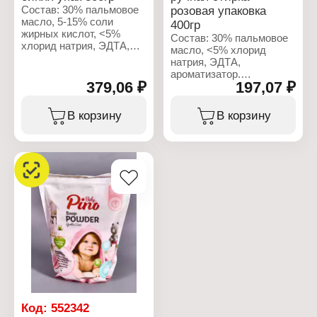
Состав: 30% пальмовое
розовая упаковка
масло, 5-15% соли
400гр
жирных кислот, <5%
Состав: 30% пальмовое
хлорид натрия, ЭДТА,
масло, <5% хлорид
ароматизатор.
натрия, ЭДТА,
ароматизатор.
Характеристики:
379,06 ₽
197,07 ₽
Бренд: Baby Pino
Характеристики:
Тип товара: Средство
Бренд: Baby Pino
В корзину
В корзину
для стирки
Тип товара: Средство
Назначение: детский
для стирки
Тип стирки: автомат
Назначение: детский
Форма выпуска: порошок
Тип стирки: для ручной
Объем: 800 г
стирки
Форма выпуска: порошок
Объем: 400 г
Код:
552342