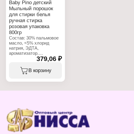
Baby Pino детский
Мыльный порошок
для стирки белья
ручная стирка
розовая упаковка
800гр
Состав: 30% пальмовое
масло, <5% хлорид
натрия, ЭДТА,
ароматизатор.
379,06 ₽
Характеристики:
Бренд: Baby Pino
В корзину
Тип товара: Средство
для стирки
Назначение: детский
Тип стирки: для ручной
стирки
Форма выпуска: порошок
Объем: 800 г