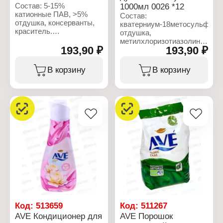
Состав: 5-15%
1000мл 0026 *12
катионные ПАВ, >5%
Состав:
отдушка, консерванты,
кватерниум-18метосульфат,
краситель.
отдушка,
метилхлоризотиазолинон
Характеристики:
193,90 ₽
193,90 ₽
и
Бренд: AVE
метилизотиазолиноновый
Тип товара: Кондиционер
комплекс, CI 16255,
В корзину
В корзину
для белья
42090, 19140, 15985,
Название: "Water Lily"
деионизированная вода.
Особенность: с
антистатическим
Характеристики:
эффектом
Бренд: AVE
Объем: 1 л
Тип товара: Кондиционер
для белья
Название: "White Lily"
Объем: 1 л
Код:
513659
Код:
511267
AVE Кондиционер для
AVE Порошок