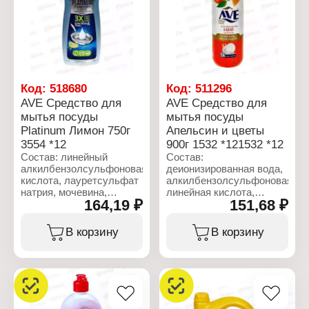
Объем: 450 г
метилизотиазолинона и
бензизотиазолинона,
этилендиаминтетрауксусная
кислота, синий Cl: 42090
или красный CI: 14720
или желтый CI 47005 и
синий CI 42090
деионизированная вода.
Код:
518680
Код:
511296
AVE Средство для
AVE Средство для
Характеристики:
мытья посуды
мытья посуды
Бренд: AVE
Platinum Лимон 750г
Апельсин и цветы
Тип товара: Средство
для мытья посуды
3554 *12
900г 1532 *121532 *12
Название: "Platinum"
Состав: линейный
Состав:
Аромат: Лаванда
алкилбензолсульфоновая
деионизированная вода,
Форма выпуска: гель
кислота, лауретсульфат
алкилбензолсульфоновая
Объем: 750 мл
натрия, мочевина,
линейная кислота,
164,19 ₽
151,68 ₽
лаурилсульфат натрия,
Лауретсульфат натрия,
гидроксид натрия,
Мочевина,
силикат натрия, хлорид
Кокамидопропилгидроксисул
В корзину
В корзину
натрия,
Лаурамина оксид,
кокамидопропилбетаин,
Гидроксид натрия,
фосфат натрия, кокамид
Хлорид натрия, Кокамид
ДЭА, сополимер стирола
DEA, Полиакрилат
и акрилата, лимонная
натрия, Алкиллактат,
кислота, оксид
Отдушки, комплекс