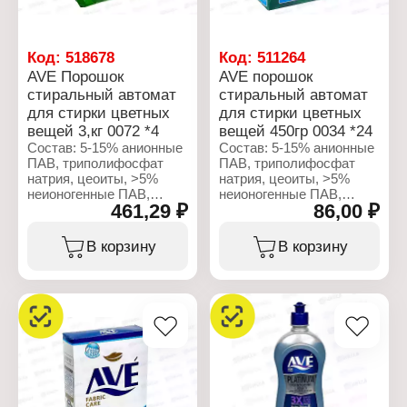
Объем: 9 кг
Объем: 1,5 кг
Код:
518678
Код:
511264
AVE Порошок
AVE порошок
стиральный автомат
стиральный автомат
для стирки цветных
для стирки цветных
вещей 3,кг 0072 *4
вещей 450гр 0034 *24
Состав: 5-15% анионные
Состав: 5-15% анионные
ПАВ, триполифосфат
ПАВ, триполифосфат
натрия, цеоиты, >5%
натрия, цеоиты, >5%
неионогенные ПАВ,
неионогенные ПАВ,
461,29 ₽
86,00 ₽
ТАЭД, энзимы,
ТАЭД, энзимы,
оптический
оптический
отбеливатель,
отбеливатель,
В корзину
В корзину
ароматизирующие
ароматизирующие
добавки.
добавки.
Характеристики:
Характеристики:
Бренд: AVE
Бренд: AVE
Тип товара: Средство
Тип товара: Средство
для стирки
для стирки
Назвначение: для
Назвначение: для
цветных вещей
цветных вещей
Тип стирки: автомат
Тип стирки: автомат