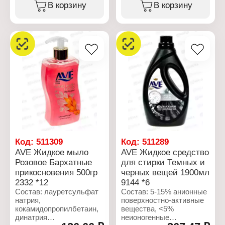
лаурилглюкозид,
В корзину
В корзину
лаурилглюкозид,
кокамид ДЭА, отдушка,
кокамид ДЭА, отдушка,
глицерин. Лактат натрия,
лактат натрия, дистеарат
ПЭГ-7, глицерилкокоат,
гликоля, ПЭГ-7
гликольстеарат,
глицерилкокоат,
комплекс
пантенол, стеарат
метилизотиазолинона и
гликоля, смесь
метилхлоризотиазолинона
метилхлоризотиазолинона
поликватерниум-7,
и метилизотиазолинона,
дистеарат гликоля,
динатриевая ЭДТА,
ЭДТА, динатриевая
синий краситель
соль, хлорид натрия,
C142090, желтый
моногидрат лимонной
краситель C119140,
кислоты,
хлорид натрия, лимонная
деионизированная вода.
кислота,
деионизированная вода.
Характеристики:
Код:
511309
Код:
511289
Бренд: AVE
AVE Жидкое мыло
AVE Жидкое средство
Характеристики:
Тип товара: Мыло
Розовое Бархатные
для стирки Темных и
Бренд: AVE
жидкое
Тип товара: Мыло
прикосновения 500гр
черных вещей 1900мл
Аромат: пряный
жидкое
Объем: 500 мл
2332 *12
9144 *6
Название: "Океанский
Состав: лауретсульфат
Состав: 5-15% анионные
бриз"
натрия,
поверхностно-активные
Действие: смягчение
кокамидопропилбетаин,
вещества, <5%
Активные компоненты:
динатрия
неионогенные
витамин В5