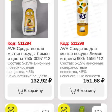
для мытья посуды
цветы"
Название: "Гранат и
Форма выпуска: гель
цветы"
Объем: 3750 мл
Форма выпуска: гель
Объем: 750 мл
Код:
511294
Код:
511298
AVE Средство для
AVE Средство для
мытья посуды Лимон
мытья посуды Лимон
и цветы 750г 0097 *12
и цветы 900г 1556 *12
Состав: 5-15% анионные
Состав: 5-15% анионные
поверхностные
поверхностные
вещества, <5%
вещества, <5%
неионогенные вещества,
неионогенные вещества,
132,92 ₽
151,68 ₽
ароматизирующие
ароматизирующие
добавки, консерванты,
добавки, консерванты,
красители.
красители.
В корзину
В корзину
Характеристики:
Характеристики:
Бренд: AVE
Бренд: AVE
Тип товара: Средство
Тип товара: Средство
для мытья посуды
для мытья посуды