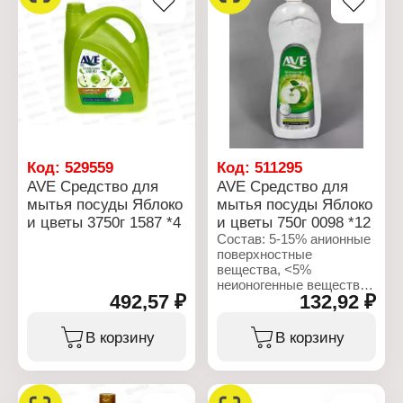
Название: "Лимон и
Название: "Лимон и
цветы"
цветы"
Форма выпуска: гель
Форма выпуска: гель
Объем: 750 мл
Объем: 900 мл
Код:
529559
Код:
511295
AVE Средство для
AVE Средство для
мытья посуды Яблоко
мытья посуды Яблоко
и цветы 3750г 1587 *4
и цветы 750г 0098 *12
Состав: 5-15% анионные
поверхностные
вещества, <5%
неионогенные вещества,
492,57 ₽
132,92 ₽
ароматизирующие
добавки, консерванты,
красители, вода.
В корзину
В корзину
Характеристики:
Бренд: AVE
Тип товара: Средство