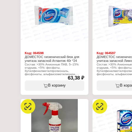
Код:
064598
Код:
064597
ДОМЕСТОС гигиенический блок для
ДОМЕСТОС гигиеническ
унитаза запасной Атлантик 40г *24
унитаза запасной Лимон
Состав: >30% Анионные ПАВ, 5–15%
Состав: >30% Анионные
отдушка, <5%: фосфаты,
отдушка, <5%: фосфаты
бутилфенилметилпропиональ,
бутилфенилметилпропи
фосфонаты, альфаизометилионон,
фосфонаты, альфаизом
63,38 ₽
лимонен, бензиловый спирт, линалоол,
лимонен, бензиловый сп
цитронеллол, гексилциннамал.
цитронеллол, гексилци
В корзину
В корз
Характеристики:
Характеристики:
Производитель: Арнест ЮниРусь
Производитель: Арнест
Бренд: Доместос
Бренд: Доместос
Тип товара: Освежитель для унитаза
Тип товара: Освежитель
Назначение: на ободок унитаза
Назначение: на ободок 
Название: "Сила 3 в 1"
Название: "Сила 3 в 1"
Аромат: Атлантик
Аромат: Лимон
Форма выпуска: запасной блок
Форма выпуска: запасно
Вес: 40 г
Вес: 40 г