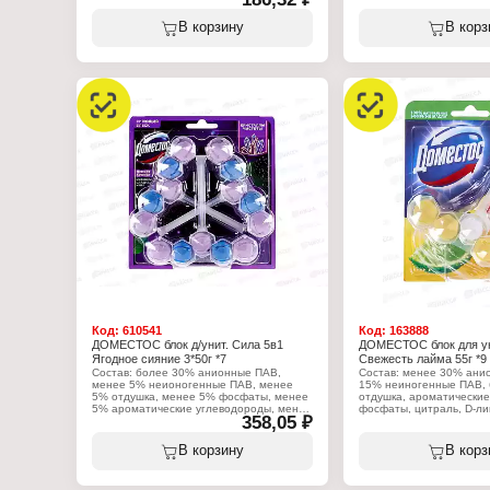
Характеристики:
Производитель: Арнест ЮниРусь
Производитель: Арнест
Бренд: Доместос
В корзину
В корз
Бренд: Доместос
Тип товара: Чистящее средство
Тип товара: Чистящее с
Назначение: универсальное
Назначение: универсал
Название: "Максимальная защита"
Название: "Антиналет +
Аромат: Свежесть Атлантики
Аромат: Сила тропиков
Форма выпуска: гель
Форма выпуска: гель
Объем: 750 мл
Объем: 750 мл
Код:
610541
Код:
163888
ДОМЕСТОС блок д/унит. Сила 5в1
ДОМЕСТОС блок для у
Ягодное сияние 3*50г *7
Свежесть лайма 55г *9
Состав: более 30% анионные ПАВ,
Состав: менее 30% анио
менее 5% неионогенные ПАВ, менее
15% неиногенные ПАВ,
5% отдушка, менее 5% фосфаты, менее
отдушка, ароматические
5% ароматические углеводороды, менее
фосфаты, цитраль, D-ли
358,05 ₽
5% линалоол, менее 5% лимонен,
линалоол.
менее 5% гераниол
Характеристики:
В корзину
В корз
Характеристики:
Производитель: Арнест
Производитель: Арнест ЮниРусь
Бренд: Доместос
Бренд: Доместос
Тип товара: Освежитель