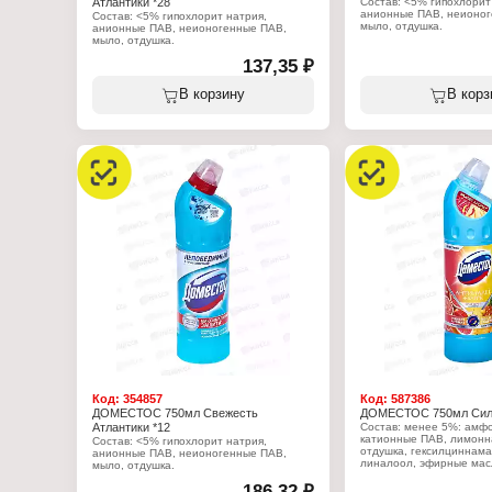
Атлантики *28
Состав: <5% гипохлорит
анионные ПАВ, неионог
Состав: <5% гипохлорит натрия,
мыло, отдушка.
анионные ПАВ, неионогенные ПАВ,
мыло, отдушка.
Характеристики:
137,35 ₽
Производитель: Арнест
Характеристики:
Бренд: Доместос
Производитель: Арнест ЮниРусь
Тип товара: Чистящее с
Бренд: Доместос
В корзину
В корз
Назначение: универсал
Тип товара: Чистящее средство
Название: "Ультра Белы
Назначение: универсальное
Форма выпуска: гель
Название: "Максимальная защита"
Объем: 500 мл
Аромат: Свежесть Атлантики
Форма выпуска: гель
Объем: 500 мл
Код:
354857
Код:
587386
ДОМЕСТОС 750мл Свежесть
ДОМЕСТОС 750мл Сила
Атлантики *12
Состав: менее 5%: амф
катионные ПАВ, лимонна
Состав: <5% гипохлорит натрия,
отдушка, гексилциннама
анионные ПАВ, неионогенные ПАВ,
линалоол, эфирные мас
мыло, отдушка.
кардамона.
186,32 ₽
Характеристики: