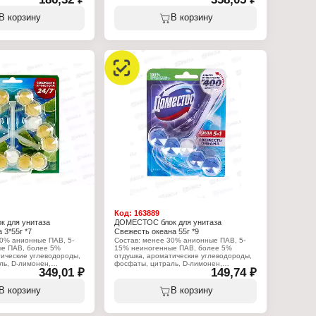
 Арнест ЮниРусь
менее 5% гераниол
с
В корзину
В корзину
тящее средство
Характеристики:
иверсальное
Производитель: Арнест ЮниРусь
ра Блеск"
Бренд: Доместос
гель
Тип товара: Освежитель для унитаза
Назначение: на ободок унитаза
Название: "Сила 5 в 1"
Аромат: Цитрусовый блеск
Форма выпуска: подвесной блок
Вес: 3х50 г
Код:
163889
 для унитаза
ДОМЕСТОС блок для унитаза
 3*55г *7
Свежесть океана 55г *9
30% анионные ПАВ, 5-
Состав: менее 30% анионные ПАВ, 5-
е ПАВ, более 5%
15% неиногенные ПАВ, более 5%
тические углеводороды,
отдушка, ароматические углеводороды,
ль, D-лимонен,
фосфаты, цитраль, D-лимонен,
349,01 ₽
149,74 ₽
линалоол.
:
Характеристики:
В корзину
В корзину
 Арнест ЮниРусь
Производитель: Арнест ЮниРусь
с
Бренд: Доместос
ежитель для унитаза
Тип товара: Освежитель для унитаза