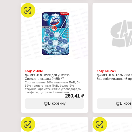
Тип товара: Освежитель для унитаза
Назначение: на ободок 
Назначение: на ободок унитаза
Название: "Сила 5 в 1"
Название: "Сила 5 в 1"
Аромат: Свежесть лайм
Аромат: Ягодное сияние
Форма выпуска: подвесн
Форма выпуска: подвесной блок
Вес: 55 г
Вес: 3х50 г
Код:
251861
Код:
616248
ДОМЕСТОС блок для унитаза
ДОМЕСТОС Гель 2,5л 
Свежесть океана 2* 55г *7
5в1 отбеливатель *3 ср
Состав: менее 30% анионные ПАВ, 5-
15% неиногенные ПАВ, более 5%
отдушка, ароматические углеводороды,
фосфаты, цитраль, D-лимонен,
260,41 ₽
линалоол.
Характеристики:
В корзину
В корз
Производитель: Арнест ЮниРусь
Бренд: Доместос
Тип товара: Освежитель для унитаза
Назначение: на ободок унитаза
Название: "Сила 5 в 1"
Аромат: Свежесть океана
Форма выпуска: подвесной блок
Вес: 2х55 г