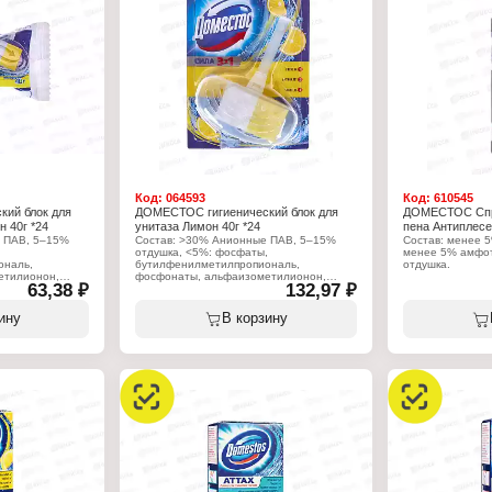
Код:
064593
Код:
610545
ий блок для
ДОМЕСТОС гигиенический блок для
ДОМЕСТОС Спр
 40г *24
унитаза Лимон 40г *24
пена Антиплес
 ПАВ, 5–15%
Состав: >30% Анионные ПАВ, 5–15%
Состав: менее 5
,
отдушка, <5%: фосфаты,
менее 5% амфо
ональ,
бутилфенилметилпропиональ,
отдушка.
етилионон,
фосфонаты, альфаизометилионон,
63,38 ₽
132,97 ₽
ирт, линалоол,
лимонен, бензиловый спирт, линалоол,
Характеристики
ннамал.
цитронеллол, гексилциннамал.
Производитель:
Бренд: Доместо
ину
В корзину
Характеристики:
Тип товара: Чис
 ЮниРусь
Производитель: Арнест ЮниРусь
Линейка: "Актив
Бренд: Доместос
Название: Анти
 для унитаза
Тип товара: Освежитель для унитаза
Форма выпуска: 
унитаза
Назначение: на ободок унитаза
Объем: 450 мл
Название: "Сила 3 в 1"
Аромат: Лимон
й блок
Форма выпуска: подвесной блок
Вес: 40 г