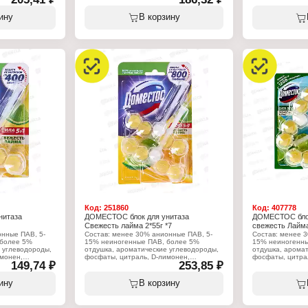
Бренд: Доместос
Производитель:
 ЮниРусь
Тип товара: Чистящее средство
Бренд: Доместо
ину
В корзину
Назначение: универсальное
Тип товара: Чис
редство
Название: "Ультра Белый"
Назначение: ун
ьное
Форма выпуска: гель
Название: "Ульт
 Блеск"
Объем: 750 мл
Форма выпуска: 
Объем: 750 мл
Код:
251860
Код:
407778
нитаза
ДОМЕСТОС блок для унитаза
ДОМЕСТОС блок
Свежесть лайма 2*55г *7
свежесть Лайма
нные ПАВ, 5-
Состав: менее 30% анионные ПАВ, 5-
Состав: менее 
 более 5%
15% неиногенные ПАВ, более 5%
15% неиногенны
 углеводороды,
отдушка, ароматические углеводороды,
отдушка, арома
монен,
фосфаты, цитраль, D-лимонен,
фосфаты, цитра
149,74 ₽
253,85 ₽
линалоол.
линалоол.
Характеристики:
Характеристики
ину
В корзину
 ЮниРусь
Производитель: Арнест ЮниРусь
Производитель:
Бренд: Доместос
Бренд: Доместо
 для унитаза
Тип товара: Освежитель для унитаза
Тип товара: Осв