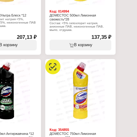
Код:
014994
льтра Блеск *12
ДОМЕСТОС 500мл Лимонная
рит натрия <5%,
свежесть*28
<5%, неионогенные ПАВ
Состав: <5% гипохлорит натрия,
шка.
анионные ПАВ, неионогенные ПАВ,
мыло, отдушка.
:
 Арнест ЮниРусь
207,13 ₽
137,35 ₽
Характеристики:
с
Производитель: Арнест ЮниРусь
тящее средство
Бренд: Доместос
В корзину
В корзину
иверсальное
Тип товара: Чистящее средство
ра Блеск"
Назначение: универсальное
гель
Название: "Максимальная защита"
Аромат: Лимонная свежесть
Форма выпуска: гель
Объем: 500 мл
Код:
354855
л Антиржавчина *12
ДОМЕСТОС 750мл Лимонная