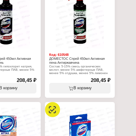
Код:
610548
ей 450мл Активная
ДОМЕСТОС Спрей 450мл Активная
ень
пена Антиржавчина
% гипохлорит натрия,
Состав: 5-15% смесь органических
терные ПАВ, менее 5%
кислот, менее 5% амфотерные ПАВ,
менее 5% отдушка, менее 5% лимонен
208,45 ₽
208,45 ₽
:
Характеристики:
 Арнест ЮниРусь
Производитель: Арнест ЮниРусь
с
Бренд: Доместос
В корзину
В корзину
тящее средство
Тип товара: Чистящее средство
ная пена"
Линейка: "Активная пена"
плесень
Название: Антиржавчина
спрей
Форма выпуска: спрей
Объем: 450 мл