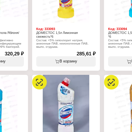
Код:
333093
Код:
333094
пола Яблоня/
ДОМЕСТОС 1,5л Лимонная
ДОМЕСТОС 1,5л
свежесть*6
*6
фективно
Состав: <5% гипохлорит натрия,
Состав: <5% гип
зинфицирующим
анионные ПАВ, неионогенные ПАВ,
анионные ПАВ, 
99% бактерий.
мыло, отдушка.
мыло, отдушка.
320,29 ₽
285,61 ₽
Характеристики:
Характеристики
Производитель: Арнест ЮниРусь
Производитель:
 ЮниРусь
Бренд: Доместос
Бренд: Доместо
ину
В корзину
Тип товара: Чистящее средство
Тип товара: Чис
ля мытья пола
Назначение: универсальное
Назначение: ун
лоня и ландыш
Название: "Максимальная защита"
Название: "Мак
ериальное
Аромат: Лимонная свежесть
Аромат: Свежес
ь
Форма выпуска: гель
Форма выпуска: 
Объем: 1,5 л
Объем: 1,5 л
5х85х290 мм