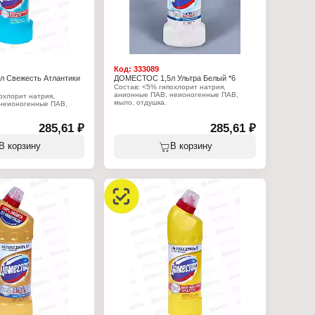
Код:
333089
 Свежесть Атлантики
ДОМЕСТОС 1,5л Ультра Белый *6
Состав: <5% гипохлорит натрия,
анионные ПАВ, неионогенные ПАВ,
охлорит натрия,
мыло, отдушка.
неионогенные ПАВ,
Характеристики:
285,61 ₽
Производитель: Арнест ЮниРусь
285,61 ₽
:
Бренд: Доместос
 Арнест ЮниРусь
Тип товара: Чистящее средство
с
В корзину
В корзину
Назначение: универсальное
тящее средство
Название: "Ультра Белый"
иверсальное
Форма выпуска: гель
симальная защита"
Объем: 1,5 л
ть Атлантики
гель