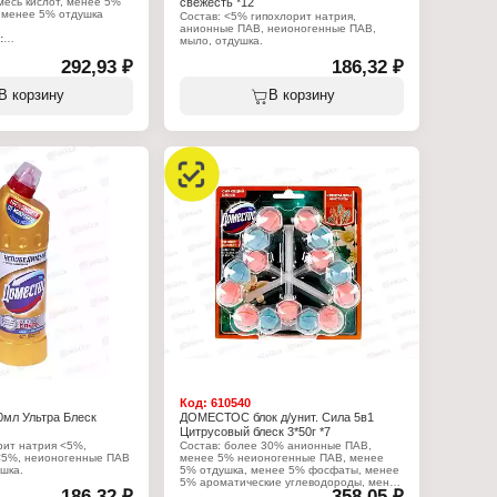
месь кислот, менее 5%
свежесть *12
 менее 5% отдушка
Состав: <5% гипохлорит натрия,
анионные ПАВ, неионогенные ПАВ,
:
мыло, отдушка.
 Арнест ЮниРусь
с
292,93 ₽
186,32 ₽
Характеристики:
тящее средство
Производитель: Арнест ЮниРусь
 унитаза
Бренд: Доместос
В корзину
В корзину
иржавчина"
Тип товара: Чистящее средство
гель
Назначение: универсальное
Название: "Максимальная защита"
Аромат: Лимонная свежесть
Форма выпуска: гель
Объем: 750 мл
Код:
610540
л Ультра Блеск
ДОМЕСТОС блок д/унит. Сила 5в1
Цитрусовый блеск 3*50г *7
рит натрия <5%,
Состав: более 30% анионные ПАВ,
<5%, неионогенные ПАВ
менее 5% неионогенные ПАВ, менее
шка.
5% отдушка, менее 5% фосфаты, менее
5% ароматические углеводороды, менее
186,32 ₽
358,05 ₽
:
5% линалоол, менее 5% лимонен,