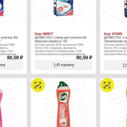
Код:
080877
Код:
071005
унитаза 30г
ДОМЕСТОС стикер для унитаза 30г
ДОМЕСТОС стик
0
Морская свежесть *20
Тропическая св
онные ПАВ,
Состав: менее 30% анионные ПАВ,
Состав: менее 
сфаты,
более 5%: отдушка, фосфаты,
более 5%: отду
ды, 2-(4-
ароматическе углеводороды, 2-(4-
ароматическе уг
ональдегид,
третбутилбензил) пропиональдегид,
третбутилбензи
80,59 ₽
80,59 ₽
льфа-изометил
линалоол, гераниол, альфа-изометил
линалоол, гера
ионон, кумарин.
ионон, кумарин.
ину
В корзину
Характеристики:
Характеристики
 ЮниРусь
Производитель: Арнест ЮниРусь
Производитель:
Бренд: Доместос
Бренд: Доместо
 для унитаза
Тип товара: Освежитель для унитаза
Тип товара: Осв
 унитаза
Назначение: под ободок унитаза
Назначение: под
Название: "Attax"
Название: "Attax
есть
Аромат: морская свежесть
Аромат: Тропиче
Форма выпуска: стикер
Форма выпуска: 
Вес: 3 шт х 10 г
Вес: 3 шт х 10 г