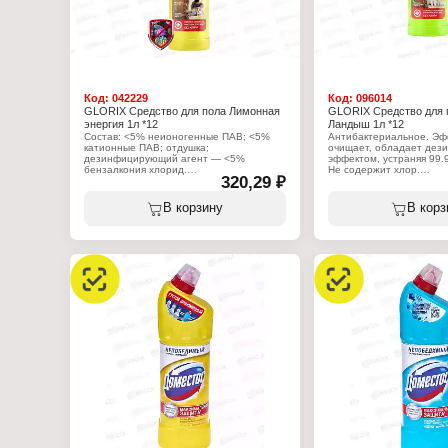
Код:
042229
Код:
096014
GLORIX Средство для пола Лимонная
GLORIX Средство для 
энергия 1л *12
Ландыш 1л *12
Состав: <5% неионогенные ПАВ; <5%
Антибактериальное. Эф
катионные ПАВ; отдушка;
очищает, обладает де
дезинфицирующий агент — <5%
эффектом, устраняя 99.
бензалкония хлорид.
Не содержит хлор.
320,29 ₽
Характеристики:
Характеристики:
Производитель: Арнест ЮниРусь
Производитель: Арнест
В корзину
В корз
Бренд: GLORIX
Бренд: GLORIX
Тип товара: Моющее средство
Тип товара: Средство д
Назначение: для пола
Вариация: Цветущая яб
Название: "Лимонная энергия"
Вид линейки: Антибакт
Особенность: антибактериальное
Форма выпуска: жидкост
Форма выпуска: жидкость
Объем: 1,0л
Объем: 1 л
Габаритные размеры: 8