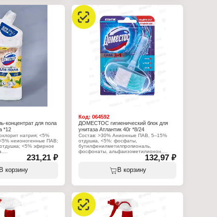
ободок унитаза
Назначение: на ободок унитаза
 5 в 1"
Название: "Сила 5 в 1"
ть лайма
Аромат: Свежесть океана
подвесной блок
Форма выпуска: подвесной блок
Вес: 55 г
Код:
064592
-концентрат для пола
ДОМЕСТОС гигиенический блок для
а *12
унитаза Атлантик 40г *8/24
охлорит натрия; <5%
Состав: >30% Анионные ПАВ, 5–15%
<5% неионогенные ПАВ;
отдушка, <5%: фосфаты,
отдушка; <5% эфирное
бутилфенилметилпропиональ,
а.
фосфонаты, альфаизометилионон,
231,21 ₽
132,97 ₽
лимонен, бензиловый спирт, линалоол,
:
цитронеллол, гексилциннамал.
 Арнест ЮниРусь
В корзину
В корзину
с
Характеристики:
ющее средство
Производитель: Арнест ЮниРусь
 пола
Бренд: Доместос
нтибактериальное
Тип товара: Освежитель для унитаза
и мята
Назначение: на ободок унитаза
гель-концентрат
Название: "Сила 3 в 1"
Аромат: Атлантик
Форма выпуска: подвесной блок
Вес: 40 г