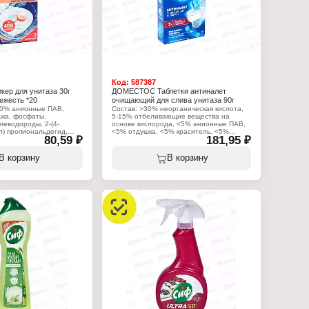
Код:
587387
ер для унитаза 30г
ДОМЕСТОС Таблетки антиналет
ежесть *20
очищающий для слива унитаза 90г
30% анионные ПАВ,
Состав: >30% неорганическая кислота,
шка, фосфаты,
5-15% отбеливающие вещества на
леводороды, 2-(4-
основе кислорода, <5% анионные ПАВ,
л) пропиональдегид,
<5% отдушка, <5% краситель, <5%
80,59 ₽
181,95 ₽
ниол, альфа-изометил
ароматические углеводороды, <5%
лимонен, <5% линалоол, <5% цитраль
В корзину
В корзину
:
Характеристики:
 Арнест ЮниРусь
Производитель: Арнест ЮниРусь
с
Бренд: Доместос
ежитель для унитаза
Тип товара: Чистящее средство
 ободок унитаза
Назначение: для слива унитаза
"
Название: "Антиналет"
ская свежесть
Форма выпуска: таблетки
стикер
Вес: 5 шт х 18 г