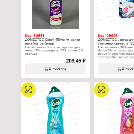
Код:
610551
Код:
080876
ДОМЕСТОС Спрей 450мл Активная
ДОМЕСТОС стикер для 
пена Ультра белый
Лимонная свежесть *2
Состав: менее 5% гипохлорит натрия,
Состав: менее 30% ани
менее 5% амфотерные ПАВ, менее 5%
более 5%: отдушка, фо
отдушка
ароматическе углеводоро
третбутилбензил) пропи
208,45 ₽
Характеристики:
линалоол, гераниол, а
Производитель: Арнест ЮниРусь
ионон, кумарин.
Бренд: Доместос
В корзину
В корз
Тип товара: Чистящее средство
Характеристики:
Линейка: "Активная пена"
Производитель: Арнест
Название: Ультра белый
Бренд: Доместос
Форма выпуска: спрей
Тип товара: Освежитель
Объем: 450 мл
Назначение: под ободок
Название: "Attax"
Аромат: Лимонная свеж
Форма выпуска: стикер
Вес: 3 шт х 10 г