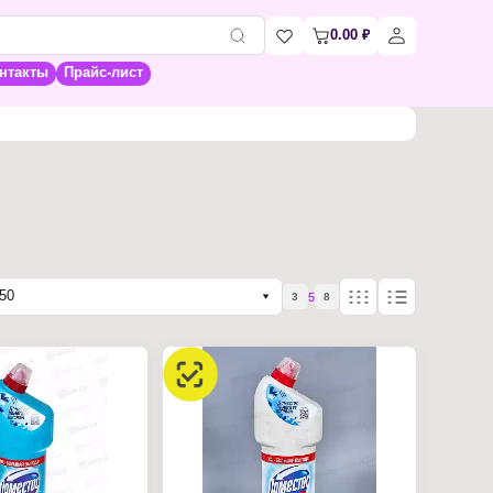
0.00
₽
нтакты
Прайс-лист
50
5
3
8