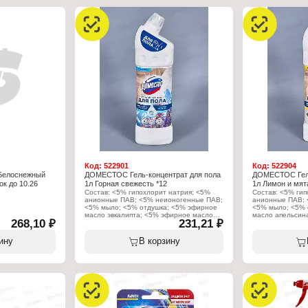
унитаза
Назначение: на ободок унитаза
Назначение: на 
Название: "Сила 5 в 1"
Название: "Сила
а
Аромат: Свежесть лайма
Аромат: Свежес
ой блок
Форма выпуска: подвесной блок
Форма выпуска: 
Вес: 2х55 г
Вес: 3х55 г
Код:
522901
Код:
522904
Белоснежный
ДОМЕСТОС Гель-концентрат для пола
ДОМЕСТОС Гель
ок до 10.26
1л Горная свежесть *12
1л Лимон и мят
Состав: <5% гипохлорит натрия; <5%
Состав: <5% гип
анионные ПАВ; <5% неионогенные ПАВ;
анионные ПАВ; 
<5% мыло; <5% отдушка; <5% эфирное
<5% мыло; <5% 
масло эвкалипта; <5% эфирное масло
масло апельсин
268,10 ₽
231,21 ₽
апельсина.
Характеристики
Характеристики:
Производитель:
ину
В корзину
Производитель: Арнест ЮниРусь
Бренд: Доместо
Бренд: Доместос
Тип товара: Мо
Тип товара: Моющее средство
Назначение: для
Назначение: для пола
Особенность: а
Особенность: антибактериальное
Аромат: Лимон 
Аромат: Горная Свежесть
Форма выпуска: 
Форма выпуска: гель-концентрат
Объем: 1 л
Объем: 1 л