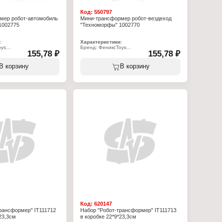
Код:
550797
мер робот-автомобиль
Мини-трансформер робот-вездеход
1002775
"Техноморфы" 1002770
:
Характеристики:
oys
Бренд: ФениксToys
155,78 ₽
155,78 ₽
75
Артикул: 1002770
рфы. Роботы-защитники
Серия: Техноморфы. Роботы-защитники
от
Тип товара: Робот
В корзину
В корзину
ер
Вид: трансформер
мобиль
Вариация: вездеход
к"
Модель: "Барьер"
менте
Цвет: в ассортименте
Размер: 8х13 см
: 24,5х15,5 см
Упаковка: на блистере
истере
Материал: пластик
ик
Рекомендуемый возраст: от 3 лет
озраст: от 3 лет
Код:
620147
рансформер" IT111712
Набор "Робот-трансформер" IT111713
23,3см
в коробке 22*9*23,3см