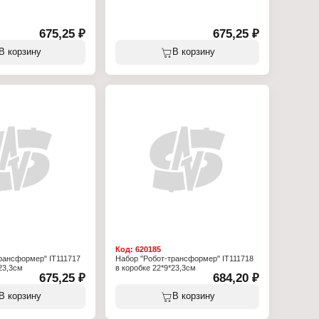
675,25 ₽
675,25 ₽
В корзину
В корзину
Код:
620185
рансформер" IT111717
Набор "Робот-трансформер" IT111718
23,3см
в коробке 22*9*23,3см
675,25 ₽
684,20 ₽
В корзину
В корзину