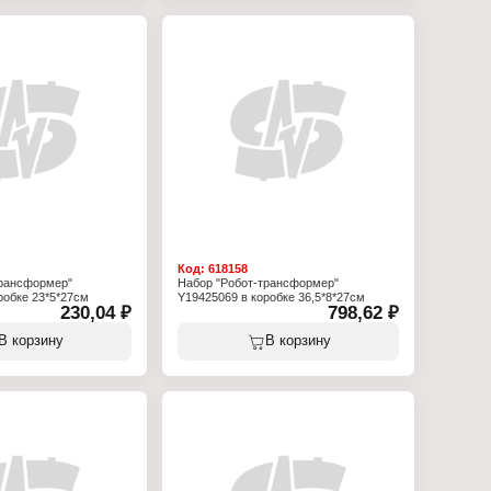
Код:
618158
трансформер"
Набор "Робот-трансформер"
робке 23*5*27см
Y19425069 в коробке 36,5*8*27см
230,04 ₽
798,62 ₽
В корзину
В корзину