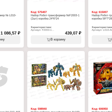
Код:
575407
Код:
615007
мер № L010-
Набор Робот-трансформер №F2003-1
Набор Робот-т
(2шт) коробка 24*6*24
коробка 58*7*28
Характеристики:
Характеристики
Артикул: F2003-1
Артикул: L010-A
1 086,57 ₽
439,07 ₽
бор
Тип товара: Игровой набор
Тип товара: Игр
отов
Вид набора: Набор роботов
Вид набора: На
Вид: трансформеров
Вид: трансформ
ину
В корзину
Цвет: в ассортименте
Размер упаковки
х27 см
Размер упаковки: 24х6х24 см
Упаковка: в коро
Комплектация: 2 робота
Материал: пласт
Упаковка: в коробке
Рекомендуемый в
Материал: пластик
 от 3 лет
Рекомендуемый возраст: от 3 лет
 см
,5х7 см
Код:
598940
Код:
606950