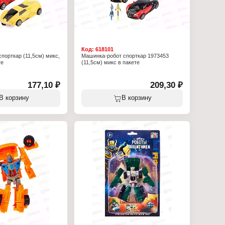
Код:
618101
порткар (11,5см) микс,
Машинка-робот спорткар 1973453
те
(11,5см) микс в пакете
177,10 ₽
209,30 ₽
В корзину
В корзину