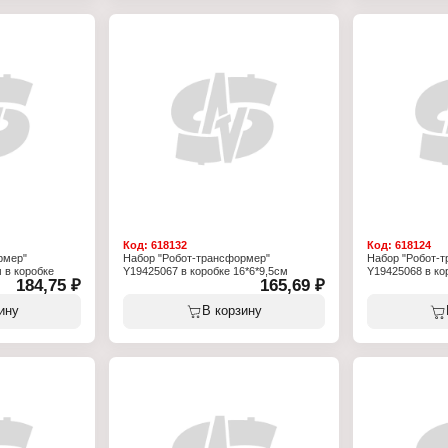
Код:
618132
Код:
618124
рмер"
Набор "Робот-трансформер"
Набор "Робот-
 в коробке
Y19425067 в коробке 16*6*9,5см
Y19425068 в ко
184,75 ₽
165,69 ₽
ину
В корзину