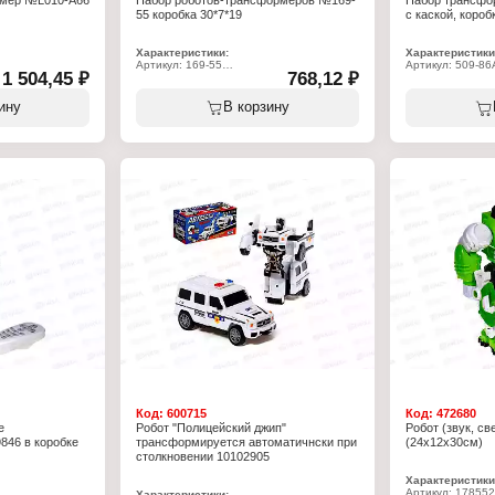
рмер №L010-A66
Набор роботов-трансформеров №169-
Набор трансфо
55 коробка 30*7*19
с каской, коробк
Характеристики:
Характеристики
Артикул: 169-55
Артикул: 509-86
1 504,45 ₽
768,12 ₽
бор
Тип товара: Игровой набор
Тип товара: Игр
отов
Вид набора: Набор роботов
Вариация: Набо
Вид: трансформеров
маской
ину
В корзину
31 см
Комплектация: 2 шт
Материал: пласт
Материал: пластик
Упаковка: в коро
Упаковка: в коробке
Рекомендуемый в
 от 3 лет
Размер упаковки: 30х7х19 см
Размер упаковки
Рекомендуемый возраст: от 3 лет
Код:
600715
Код:
472680
е
Робот "Полицейский джип"
Робот (звук, св
846 в коробке
трансформируется автоматичнски при
(24х12х30см)
столкновении 10102905
Характеристики
Артикул: 17855
Характеристики: