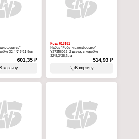
Код:
618151
трансформер"
Набор "Робот-трансформер"
обке 32,4*7,9*21,9см
Y27356029, 2 цвета, в коробке
32*8,3*38,3см
601,35 ₽
514,93 ₽
В корзину
В корзину