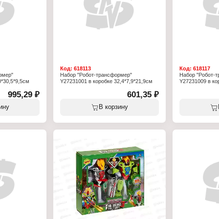
Код:
618113
Код:
618117
рмер"
Набор "Робот-трансформер"
Набор "Робот-
*30,5*9,5см
Y27231001 в коробке 32,4*7,9*21,9см
Y27231009 в кор
995,29 ₽
601,35 ₽
ину
В корзину