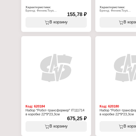
Характеристики:
Характеристики:
Бренд: ФениксToys
Бренд: ФениксToys
155,78 ₽
Артикул: 1002776
Артикул: 1002774
Серия: Техноморфы. Роботы-защитники
Серия: Техноморфы. Ро
Тип товара: Робот
Тип товара: Робот
В корзину
В корз
Вид: трансформер
Вид: трансформер
Вариация: вертолет
Вариация: самолет
Модель: "Вихрь"
Модель: "Жало"
Цвет: в ассортименте
Цвет: в ассортименте
Размер: 8х13 см
Размер: 8х13 см
Упаковка: на блистере
Размер упаковки: 24,5х1
Материал: пластик
Упаковка: на блистере
Рекомендуемый возраст: от 3 лет
Материал: пластик
Рекомендуемый возраст:
Код:
620184
Код:
620180
Набор "Робот-трансформер" IT111714
Набор "Робот-трансфор
в коробке 22*9*23,3см
в коробке 22*9*23,3см
675,25 ₽
В корзину
В корз