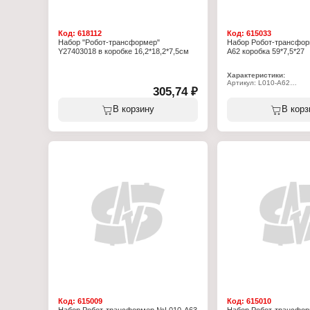
Код:
618112
Код:
615033
Набор "Робот-трансформер"
Набор Робот-трансфор
Y27403018 в коробке 16,2*18,2*7,5см
A62 коробка 59*7,5*27
Характеристики:
Артикул: L010-A62
305,74 ₽
Тип товара: Игровой на
Вид набора: Набор роб
Вид: трансформеров
В корзину
В корз
Цвет: в ассортименте
Размер упаковки: 59х7,5
Комплектация: 3 робота
Упаковка: в коробке
Материал: пластик
Рекомендуемый возраст:
Размер робота: 16х6х20
Размер машинки: 4,5х16
Код:
615009
Код:
615010