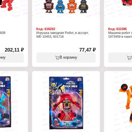
Код:
618202
Код:
611586
0608
Игрушка заводная Робот, в ассорт.
Машина-робот с
WE-10453, 601718
1973459 в паке
202,11 ₽
77,47 ₽
ину
В корзину
х17,5 см
онструктора (на
., пружина
 деталей
5 м
 от 5 лет