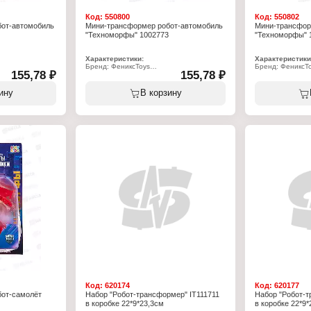
Код:
550800
Код:
550802
от-автомобиль
Мини-трансформер робот-автомобиль
Мини-трансфор
"Техноморфы" 1002773
"Техноморфы" 
Характеристики:
Характеристики
Бренд: ФениксToys
Бренд: ФениксT
155,78 ₽
155,78 ₽
Артикул: 1002773
Артикул: 10027
боты-защитники
Серия: Техноморфы. Роботы-защитники
Серия: Техномо
Тип товара: Робот
Тип товара: Роб
ину
В корзину
Вид: трансформер
Вид: трансформ
Вариация: автомобиль
Вариация: авто
Модель: "Вулкан"
Модель: "Охотни
Цвет: в ассортименте
Цвет: в ассорти
Размер: 8х13 см
Размер: 8х13 см
5,5 см
Размер упаковки: 24,5х15,5 см
Размер упаковки
Упаковка: на блистере
Упаковка: на бл
Материал: пластик
Материал: пласт
 от 3 лет
Рекомендуемый возраст: от 3 лет
Рекомендуемый в
Код:
620174
Код:
620177
от-самолёт
Набор "Робот-трансформер" IT111711
Набор "Робот-т
в коробке 22*9*23,3см
в коробке 22*9*