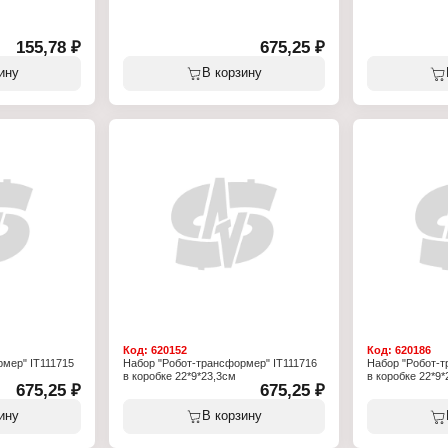
155,78 ₽
675,25 ₽
боты-защитники
ину
В корзину
5,5 см
 от 3 лет
Код:
620152
Код:
620186
мер" IT111715
Набор "Робот-трансформер" IT111716
Набор "Робот-т
в коробке 22*9*23,3см
в коробке 22*9*
675,25 ₽
675,25 ₽
ину
В корзину