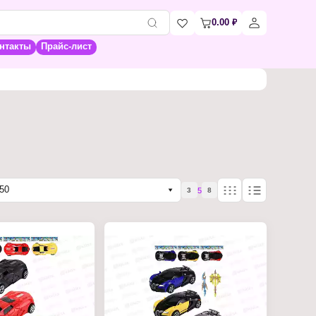
0.00
₽
нтакты
Прайс-лист
50
5
3
8