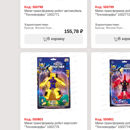
Код:
550798
Код:
550799
Мини-трансформер робот-автомобиль
Мини-трансформер роб
"Техноморфы" 1002771
"Техноморфы" 1002772
Характеристики:
Характеристики:
Бренд: ФениксToys
Бренд: ФениксToys
155,78 ₽
Артикул: 1002771
Артикул: 1002772
Серия: Техноморфы. Роботы-защитники
Серия: Техноморфы. Ро
Тип товара: Робот
Тип товара: Робот
В корзину
В корз
Вид: трансформер
Вид: трансформер
Вариация: автомобиль
Вариация: автомобиль
Модель: "Мираж"
Модель: "Комета"
Цвет: в ассортименте
Цвет: в ассортименте
Размер: 8х13 см
Размер: 8х13 см
Размер упаковки: 24,5х15,5 см
Размер упаковки: 24,5х1
Упаковка: на блистере
Упаковка: на блистере
Материал: пластик
Материал: пластик
Рекомендуемый возраст: от 3 лет
Рекомендуемый возраст:
Код:
550803
Код:
550801
Мини-трансформер робот-вертолёт
Мини-трансформер роб
"Техноморфы" 1002776
"Техноморфы" 1002774