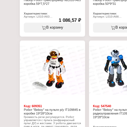
Набор Робот-трансформер №L010-A63
Набор Робот-трансфо
коробка 59*7,5*27
коробка 50*9*31
Характеристики:
Характеристики:
Артикул: L010-A63
Артикул: L010-A66
1 086,57 ₽
Тип товара: Игровой набор
Тип товара: Игровой на
Вид набора: Набор роботов
Вид набора: Набор роб
Вид: трансформеров
Вид: трансформеров
В корзину
В корз
Размер упаковки: 59х7,5х27 см
Размер упаковки: 50х9х
Упаковка: в коробке
Упаковка: в коробке
Материал: пластик
Материал: пластик
Рекомендуемый возраст: от 3 лет
Рекомендуемый возраст:
Код:
609351
Код:
547540
Робот "Beboy" на пульте р/у IT109845 в
Робот "Beboy" на пульт
коробке 19*28*10см
радиоуправления IT109
Громкость речи регулируется. Робот
19*28*10см
управляется с пульта (инфракрасный
пульт ДУ) и жестами. У робота двигаются
руки и ноги, он умеет танцевать, делать
Характеристики: