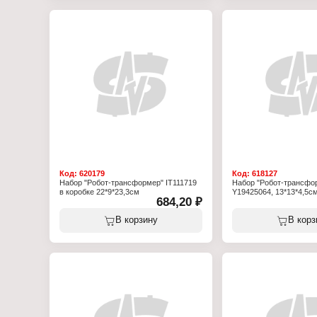
Код:
620179
Код:
618127
Набор "Робот-трансформер" IT111719
Набор "Робот-трансфо
в коробке 22*9*23,3см
Y19425064, 13*13*4,5см
684,20 ₽
В корзину
В корз