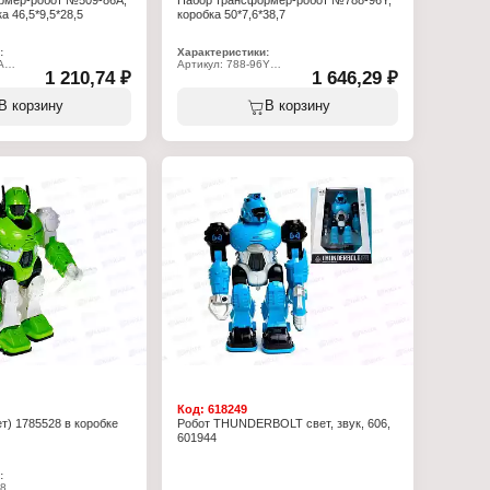
рмер-робот №509-86A,
Набор трансформер-робот №788-96Y,
а 46,5*9,5*28,5
коробка 50*7,6*38,7
:
Характеристики:
A
Артикул: 788-96Y
1 210,74 ₽
1 646,29 ₽
овой набор
Тип товара: Игровой набор
р трансформер-робот с
Вид набора: Набор роботов
Вид: трансформеров
В корзину
В корзину
ик
Модель: "Полиция"
бке
Размер упаковки: 50х7,6х38,7 см
озраст: от 6 лет
Комплектация: 5 в 1
: 46,5х9,5х28,5 см
Упаковка: в коробке
Материал: пластик
Код:
618249
ет) 1785528 в коробке
Робот THUNDERBOLT свет, звук, 606,
601944
:
28