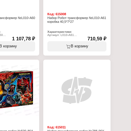
Код:
615008
рансформер №L010-A60
Набор Робот-трансформер №L010-A61
коробка 40,5*7*27
:
Характеристики:
60
Артикул: L010-A61
1 107,78 ₽
710,59 ₽
овой набор
Тип товара: Игровой набор
бор роботов
Вид набора: Набор роботов
еров
Вид: трансформеров
В корзину
В корзину
: 58х7х28 см
Цвет: в ассортименте
бке
Размер упаковки: 40,5х7х27 см
ик
Комплектация: 2 робота
озраст: от 3 лет
Упаковка: в коробке
Материал: пластик
Рекомендуемый возраст: от 3 лет
Размер робота: 14х5х21 см
Размер машинки: 16х8х8 см
Код:
615011