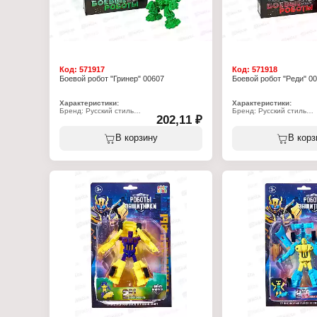
Код:
571917
Код:
571918
Боевой робот "Гринер" 00607
Боевой робот "Реди" 0
Характеристики:
Характеристики:
Бренд: Русский стиль
Бренд: Русский стиль
202,11 ₽
Артикул: 607
Артикул: 608
Серия: Боевые роботы
Серия: Боевые роботы
Тип товара: Робот
Тип товара: Робот
В корзину
В корз
Вид: конструктор
Вид: конструктор
Модель: "Гринер"
Модель: "Реди"
Особенность: стреляет
Особенность: стреляет
Размер упаковки: 14,7х4х17,5 см
Размер упаковки: 14,7х4
Комплектация: детали конструктора (на
Комплектация: детали к
литнике), снаряды 10 шт., пружина
литнике), снаряды 10 шт
Количество деталей: 17 деталей
Количество деталей: 19
Дальность стрельбы: 1,5 м
Дальность стрельбы: 1,
Упаковка: в коробке
Упаковка: в коробке
Материал: пластик
Материал: пластик
Рекомендуемый возраст: от 5 лет
Рекомендуемый возраст: