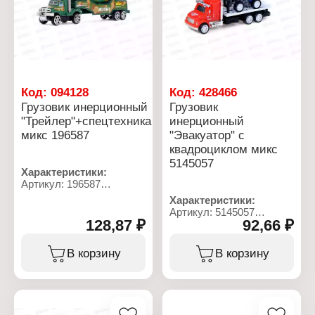
от 3 лет
Код:
094128
Код:
428466
Грузовик инерционный
Грузовик
"Трейлер"+спецтехника
инерционный
микс 196587
"Эвакуатор" с
квадроциклом микс
5145057
Характеристики:
Артикул: 196587
Тип товара: Машина
Характеристики:
Вид: грузовик
Артикул: 5145057
Модель: "Трейлер"
128,87 ₽
92,66 ₽
Тип товара: Машина
Комплектация: со
Вид: грузовик
спецтехникой
Модель: "Эвакуатор"
В корзину
В корзину
Тип механизма:
Комплектация: с
инерционный механизм
квадроциклом
Дизайн: в ассортименте
Тип механизма:
Материал: пластик
инерционный механизм
Рекомендуемый возраст:
Цвет: в ассортименте