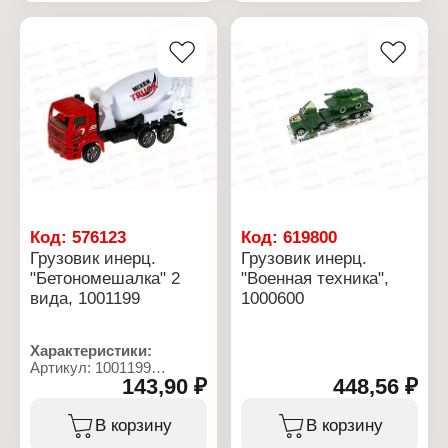
Материал: пластик
Цвет: в ассортименте
Размер: 20х3,5х5,5 см
Упаковка: в пакете
Рекомендуемый возраст:
от 3 лет
Код:
576123
Код:
619800
Грузовик инерц.
Грузовик инерц.
"Бетономешалка" 2
"Военная техника",
вида, 1001199
1000600
Характеристики:
Артикул: 1001199
143,90 ₽
448,56 ₽
Тип товара: Машина
Вид товара: грузовик
Модель:
В корзину
В корзину
"Бетономешалка"