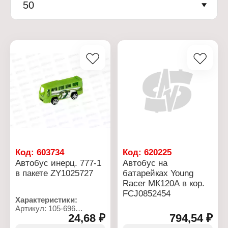
50
Код:
603734
Код:
620225
Автобус инерц. 777-1
Автобус на
в пакете ZY1025727
батарейках Young
Racer МК120А в кор.
FCJ0852454
Характеристики:
Артикул: 105-696
24,68 ₽
794,54 ₽
Тип товара: Машина
Модель: "Автобус"