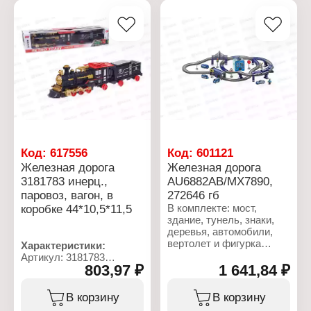
Питание: 1хАА (не в
стрела"
комплекте)
Эффекты: свет, звук
Комплектация: 11
Питание: 2хАА (не в
деталей
комплекте)
Длина пути: 185 см
Комплектация: 21 деталь
Материал: пластик
Длина пути: 282 см
Упаковка: в коробке
Масштаб: масштаб 1:87
Рекомендуемый возраст:
Материал: пластик,
от 3 лет
металл
Размер упаковки:
Упаковка: в коробке
29x3x17 см
Рекомендуемый возраст:
от 3 лет
Размер упаковки:
Код:
617556
Код:
601121
47,5x31,5x4 cм
Железная дорога
Железная дорога
3181783 инерц.,
AU6882АВ/МХ7890,
паровоз, вагон, в
272646 гб
коробке 44*10,5*11,5
В комплекте: мост,
здание, тунель, знаки,
деревья, автомобили,
вертолет и фигурка
Характеристики:
человека.
Артикул: 3181783
803,97 ₽
1 641,84 ₽
Тип товара: Игровой
Характеристики:
набор
Артикул: 272646
Вид: Железная дорога
В корзину
В корзину
Тип товара: Железная
Комплектация: паровоз,