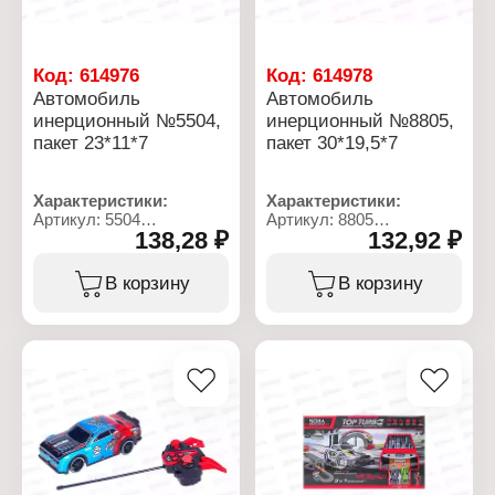
Код:
614976
Код:
614978
Автомобиль
Автомобиль
инерционный №5504,
инерционный №8805,
пакет 23*11*7
пакет 30*19,5*7
Характеристики:
Характеристики:
Артикул: 5504
Артикул: 8805
138,28 ₽
132,92 ₽
Тип товара: Машина
Тип товара: Машина
Механизм: инерционный
Механизм: инерционный
механизм
механизм
В корзину
В корзину
Размер: 23х11х7 см
Материал: пластик
Материал: пластик
Цвет: в ассортименте
Цвет: в ассортименте
Рекомендуемый возраст:
Рекомендуемый возраст:
от 3 лет
от 3 лет
Упаковка: в пакете
Упаковка: в пакете
Размер упаковки:
30х19,5х7 см