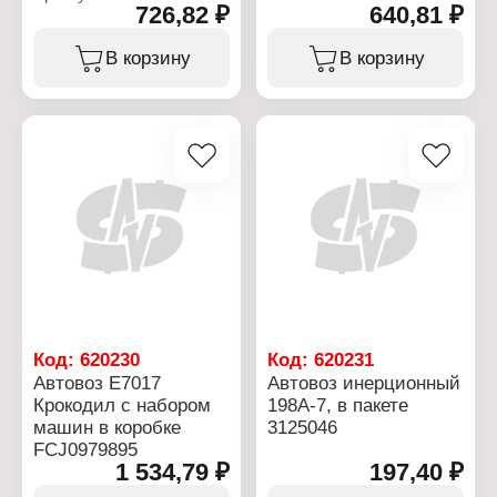
Модель: "Школьный
726,82 ₽
640,81 ₽
Тип товара: Машина
автобус"
Модель: "Автобус"
Механизм: на
Механизм: на
В корзину
В корзину
радиоуправлении
радиоуправлении
Размер: 6х13 см
Эффекты: свет
Материал: пластик
Материал: пластик
Упаковка: в коробке
Частота радиоволны: 27
Размер упаковки:
MHz
19х12х10 см
Упаковка: в коробке
Эффект: свет
Размер упаковки:
Рекомендуемый возраст:
32х12,3х12,5 см
от 3 лет
Питание: 3хАА + 2АА
Батарейки в комплекте:
нет
Код:
620230
Код:
620231
Автовоз Е7017
Автовоз инерционный
Крокодил с набором
198А-7, в пакете
машин в коробке
3125046
FCJ0979895
1 534,79 ₽
197,40 ₽