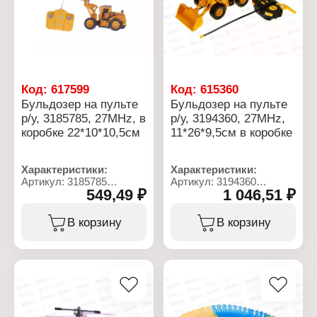
ДУ
Материал: пластик
Упаковка: в коробке
Код:
617599
Код:
615360
Бульдозер на пульте
Бульдозер на пульте
р/у, 3185785, 27MHz, в
р/у, 3194360, 27MHz,
коробке 22*10*10,5см
11*26*9,5см в коробке
Характеристики:
Характеристики:
Артикул: 3185785
Артикул: 3194360
549,49 ₽
1 046,51 ₽
Тип товара: Машина
Тип товара: Машина
Модель: "Бульдозер"
Модель: "Бульдозер"
Механизм: на
Механизм: на
В корзину
В корзину
радиоуправлении
радиоуправлении
Эффекты: свет
Эффекты: свет
Материал: пластик
Материал: пластик
Частота радиоволны: 27
Частота радиоволны: 27
MHz
MHz
Упаковка: в коробке
Упаковка: в коробке
Размер упаковки:
Размер упаковки:
22х10х10,5 см
34х12,5х18,5 см