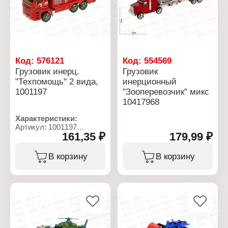
Код:
576121
Код:
554569
Грузовик инерц.
Грузовик
"Техпомощь" 2 вида,
инерционный
1001197
"Зооперевозчик" микс
10417968
Характеристики:
Артикул: 1001197
161,35 ₽
179,99 ₽
Тип товара: Машина
Вид товара: грузовик
Модель: "Техпомощь"
В корзину
В корзину
Тип механизма:
инерционный механизм
Цвет: 2 цвета в
ассортименте
Материал: пластик
Размер: 17,5х5х6,7 см
Упаковка: в пакете
Рекомендуемый возраст: