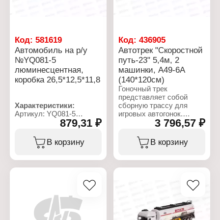
Код:
581619
Код:
436905
Автомобиль на р/у
Автотрек "Скоростной
№YQ081-5
путь-23" 5,4м, 2
люминесцентная,
машинки, А49-6А
коробка 26,5*12,5*11,8
(140*120см)
Гоночный трек
представляет собой
Характеристики:
сборную трассу для
Артикул: YQ081-5
игровых автогонок.
879,31 ₽
3 796,57 ₽
Тип товара: Машина
Смысл игры в том,
Тип управления: на
чтобы игрушечный
радиоуправлении
автомобиль без каких-
В корзину
В корзину
Комплектация: с пультом
либо препятствий
Материал: пластик
проехал от старта к
Размер машинки:
финишу. Длина пути: 540
8,2х18,6х6,2 см
см. Размер в собранном
Питание машинки: 3хАА
виде 140*120см. В
Питание пульта: 2хАА
комлект входит: трасса
Эффекты:
со стойками, бортиками
люминесцентная
и горками, 2 машинки, 2
Батарейки в комплекте:
пульта управления,