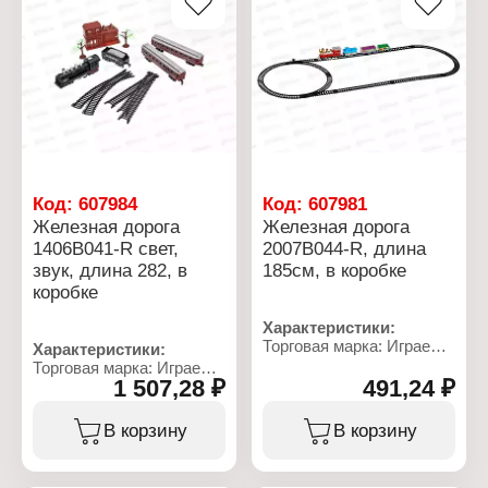
Код:
607984
Код:
607981
Железная дорога
Железная дорога
1406В041-R свет,
2007В044-R, длина
звук, длина 282, в
185см, в коробке
коробке
Характеристики:
Торговая марка: Играем
Характеристики:
вместе
Торговая марка: Играем
Артикул: 410329
1 507,28 ₽
491,24 ₽
вместе
Тип товара: Игровой
Артикул: 384253
набор
Тип товара: Игровой
В корзину
В корзину
Вид: Железная дорога
набор
Модель: "Весёлый
Вид: Железная дорога
поезд"
Модель: "Красная