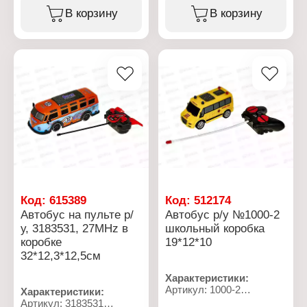
Механизм: инерционный
В корзину
В корзину
механизм
Размер: 8х3х3,5 см
Материал: пластик
Упаковка: в пакете
Размер упаковки: 8х3х13
см
Цвет: в ассортименте
Рекомендуемый возраст:
от 3 лет
Код:
615389
Код:
512174
Автобус на пульте р/
Автобус р/у №1000-2
у, 3183531, 27MHz в
школьный коробка
коробке
19*12*10
32*12,3*12,5см
Характеристики:
Артикул: 1000-2
Характеристики:
Тип товара: Машина
Артикул: 3183531