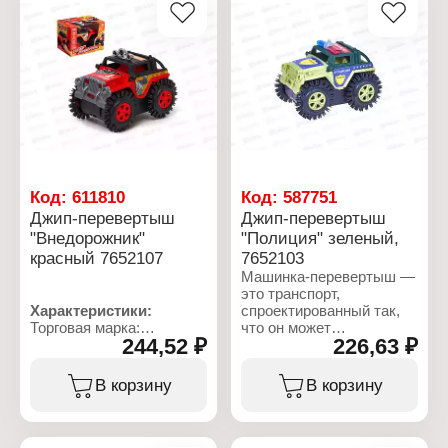
Джип инерционный
«Полиция» — отличный
подарок вашему
малышу.
Характеристики:
Модель: "Полиция"
Тип товара: Машина
Вид товара: джип
Материал: пластик,
металл
Тип механизма:
Код:
611810
Код:
587751
инерционный
Джип-перевертыш
Джип-перевертыш
Цвет: микс
"Внедорожник"
"Полиция" зеленый,
Возрастные
красный 7652107
7652103
особенности: 3+
Размер: 17х19х8 см
Машинка-перевертыш —
Вид упаковки: в пакете
это транспорт,
Характеристики:
спроектированный так,
Торговая марка:
что он может
244,52 ₽
226,63 ₽
Автоград
продолжать движение
Артикул: 7652107
даже после того, как
Тип товара: Машина
перевернётся. Большие
В корзину
В корзину
Вид: джип - перевертыш
колёса помогают
Модель: "Внедорожник"
игрушке преодолевать
Питание: 2хАА
небольшие препятствия.
Батарейки в комплекте:
Если она упрётся в