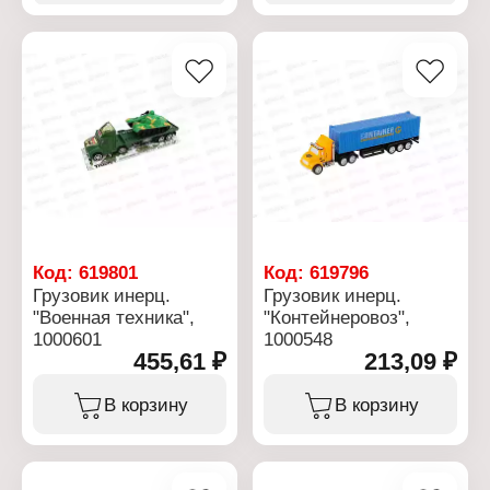
Тип механизма:
инерционный механизм
Цвет: 2 цвета в
ассортименте
Материал: пластик
Размер: 17,5х5х8 см
Упаковка: в пакете
Рекомендуемый возраст:
от 3 лет
Код:
619801
Код:
619796
Грузовик инерц.
Грузовик инерц.
"Военная техника",
"Контейнеровоз",
1000601
1000548
455,61 ₽
213,09 ₽
В корзину
В корзину