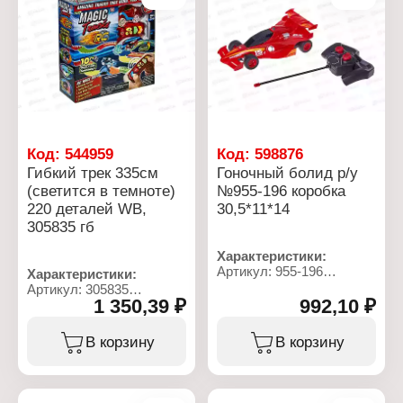
Материал: металл,
Комплектация: машинка
пластик
1 шт
Питание: 1хААА
Размер машинки:
4,5х9х5,5 см
Материал: пластик
Упаковка: коробка
Рекомендуемый возраст:
от 3 лет
Код:
544959
Код:
598876
Гибкий трек 335см
Гоночный болид р/у
(светится в темноте)
№955-196 коробка
220 деталей WB,
30,5*11*14
305835 гб
Характеристики:
Артикул: 955-196
Характеристики:
Тип товара: Машина
Артикул: 305835
Модель: "Гоночный
1 350,39 ₽
992,10 ₽
Тип товара: Игровой
болид"
набор
Механизм: на
Модель: "Гибкий трек"
В корзину
В корзину
радиоуправлении
Конструкция: сборный
Размер машинки:
Особенность: светится в
7х22х11 см
темноте
Материал: пластик
Количество деталей: 220