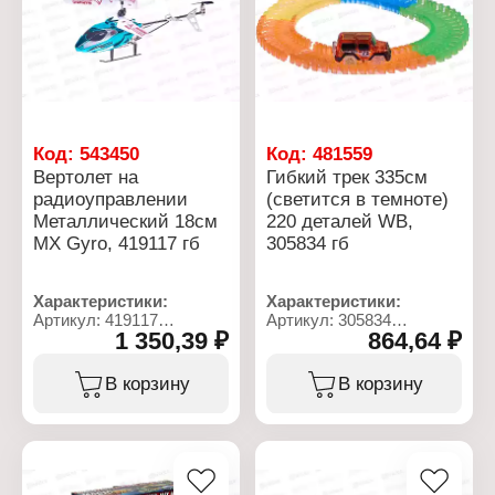
Комплектация: USB
кабель
Код:
543450
Код:
481559
Вертолет на
Гибкий трек 335см
радиоуправлении
(светится в темноте)
Металлический 18см
220 деталей WB,
МХ Gyro, 419117 гб
305834 гб
Характеристики:
Характеристики:
Артикул: 419117
Артикул: 305834
1 350,39 ₽
864,64 ₽
Тип товара: Вертолет
Тип товара: Игровой
Механизм: с гироскопом
набор
Питание: USB, 3хАА
Модель: "Гибкий трек"
В корзину
В корзину
Рекомендуемый возраст:
Конструкция: сборный
от 14 лет
Особенность: светится в
Комплектация: пульт
темноте
управления
Количество деталей: 220
Упаковка: в коробке
деталей
Длина модели: 18 см
Длина трека: 335 см