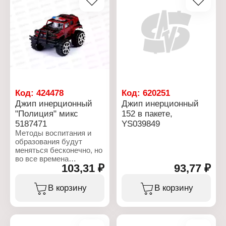
от 3 лет
Материал: пластик
Упаковка: пакет
Рекомендуемый возраст:
Размер упаковки:
от 3 лет
13,5х4х25 см
Размер квадроцикла:
4,5х3х2,5 см
Упаковка: картонная
коробка с PVC
Размер упаковки:
15х4,5х9 см
Код:
424478
Код:
620251
Джип инерционный
Джип инерционный
"Полиция" микс
152 в пакете,
5187471
YS039849
Методы воспитания и
образования будут
меняться бесконечно, но
во все времена
103,31 ₽
93,77 ₽
постоянным остаётся
одно ? радость ребёнка
от подаренной ему
В корзину
В корзину
игрушки. Как известно,
счастливая улыбка
крохи ? самая большая
награда для родителей.