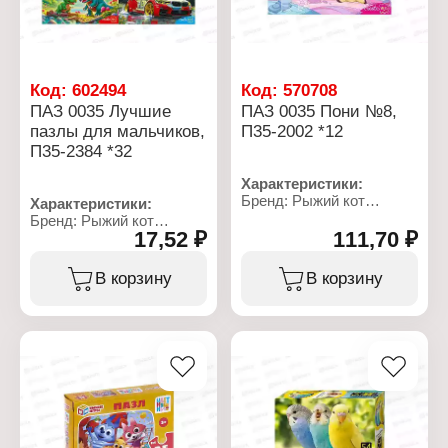
Код:
602494
Код:
570708
ПАЗ 0035 Лучшие
ПАЗ 0035 Пони №8,
пазлы для мальчиков,
П35-2002 *12
П35-2384 *32
Характеристики:
Бренд: Рыжий кот
Характеристики:
Артикул: П35-2002
Бренд: Рыжий кот
Тип товара: Пазл
17,52 ₽
111,70 ₽
Артикул: П35-2384
Модель: "Пони № 8"
Коллекция: "Для
Размер собранного
мальчиков"
В корзину
В корзину
пазла: 21х30 см
Тип товара: Пазл
Количество элементов:
Модель: в ассортименте
35 элементов
Комплектация: 35
Упаковка: в коробке
элементов
Материал: картон
Материал: картон
Рекомендуемый возраст:
Упаковка: в коробке
от 3 лет
Рекомендуемый возраст:
от 3 лет
Размер коробки:
6,5х9х2,5 см