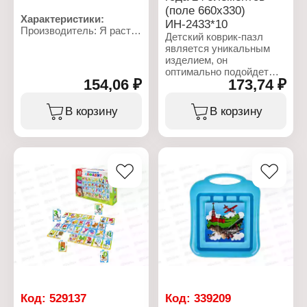
(поле 660х330)
Характеристики:
ИН-2433*10
Производитель: Я расту
Детский коврик-пазл
тойз
является уникальным
Бренд: El'Basco
изделием, он
Артикул: ЕТ02-005
оптимально подойдет
Тип товара: Пазл
154,06 ₽
173,74 ₽
для развития и игры
Вид: Мягкий пазл
детей практически в
Модель: "Фрукты"
любом возрасте.
В корзину
В корзину
Размер упаковки:
Изделие очень
25х16х1,7 см
функционально, так как
Комплектация: 4 пазла
одновременно
Упаковка: в пакете
используется в качестве
Материал: картон,
игрушки, напольного
изолон
покрытия и
Рекомендуемый возраст:
оригинального
от 1 года
декоративного элемента.
Так, ребенок может
сложить головоломку и
дальше играть на ней.
Такие коврики в
собранном виде очень
удобны и комфортны
для малыша.
Количество элементов:
Код:
529137
Код:
339209
24 шт. Размер поля: