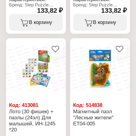
Бренд: Step Puzzle
Бренд: Step Puzzle
133,82 ₽
133,82 ₽
Артикул: 65015
Артикул: 65016
Тип товара: Пазл
Тип товара: Пазл
Вариация: контурный
Вариация: контурный
В корзину
В корзину
Модель: "Львенок и
Модель: "Котенок по
Черепаха"
имени Гав"
Особенность: большие
Особенность: большие
детали
детали
Размер элемента: 6х6 см
Размер элемента: 6х6 см
Размер собранного
Размер собранного
пазла: 27х18 см
пазла: 27х18 см
Количество элементов:
Количество элементов:
15 элементов
15 элементов
Упаковка: в коробке
Упаковка: в коробке
Материал: картон
Материал: картон
Рекомендуемый возраст:
Рекомендуемый возраст:
от 2 лет
от 2 лет
Код:
413081
Код:
514838
Лото (30 фишек) +
Магнитный пазл
пазлы (24эл) Для
"Лесные жители"
малышей, ИН-1245
ЕТ04-005
*20