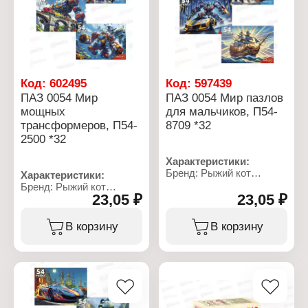
от 3 лет
Рекомендуемый возраст:
от 3 лет
Код:
602495
Код:
597439
ПАЗ 0054 Мир
ПАЗ 0054 Мир пазлов
мощных
для мальчиков, П54-
трансформеров, П54-
8709 *32
2500 *32
Характеристики:
Бренд: Рыжий кот
Характеристики:
Артикул: П54-8709
Бренд: Рыжий кот
Тип товара: Пазл
23,05 ₽
23,05 ₽
Артикул: П54-2500
Модель: "Мир пазлов
Коллекция: "Мир
для мальчиков"
мощных трансформеров"
В корзину
В корзину
Дизайн: в ассортименте
Тип товара: Пазл
Размер собранного
Модель: в ассортименте
пазла: 18х13 см
Комплектация: 54
Количество элементов:
элемента
54 элемента
Материал: картон
Материал: картон
Упаковка: в коробке
Упаковка: в коробке
Рекомендуемый возраст: