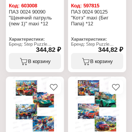
Код:
603008
Код:
597815
ПАЗ 0024 90090
ПАЗ 0024 90125
"Щенячий патруль
"Котэ" maxi (Биг
(new 1)" maxi *12
Папа) *12
Характеристики:
Характеристики:
Бренд: Step Puzzle
Бренд: Step Puzzle
344,82 ₽
344,82 ₽
Артикул: 90090
Артикул: 90125
Тип товара: Пазл
Тип товара: Пазл
Модель: "Щенячий
Модель: "Котэ"
В корзину
В корзину
патруль"
Особенность: крупные
Особенность: крупные
детали
детали
Размер собранного
Размер собранного
пазла: 428х295 мм
пазла: 50х34,5 см
Количество элементов:
Количество элементов:
24 элемента
24 элемента
Материал: картон
Упаковка: в коробке
Упаковка: в коробке
Рекомендуемый возраст:
Рекомендуемый возраст:
от 3 лет
от 3 лет
Размер элемента: 8х8,5
см