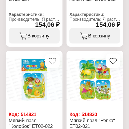
Характеристики:
Характеристики:
Производитель: Я расту
Производитель: Я расту
154,06 ₽
154,06 ₽
тойз
тойз
Бренд: El'Basco
Бренд: El'Basco
Артикул: ЕТ02-024
Артикул: ЕТ02-002
В корзину
В корзину
Тип товара: Пазл
Тип товара: Пазл
Вид: Мягкий пазл
Вид: Мягкий пазл
Модель: "Морские
Модель: "Домашние
жители"
животные"
Размер упаковки:
Размер упаковки:
25х16х1,7 см
25х16х1,7 см
Комплектация: 4 пазла
Комплектация: 4 пазла
Упаковка: в пакете
Упаковка: в пакете
Материал: картон,
Материал: картон,
изолон
изолон
Рекомендуемый возраст:
Рекомендуемый возраст:
1
1
Код:
514821
Код:
514820
Мягкий пазл
Мягкий пазл "Репка"
"Колобок" ЕТ02-022
ЕТ02-021