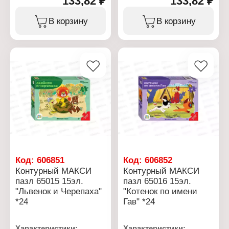
133,82 ₽
133,82 ₽
Тип товара: Пазл
Тип товара: Пазл
Вариация: контурный
Вариация: контурный
В корзину
В корзину
Модель: "Маша и
Модель: "Чебурашка"
Медведь"
Особенность: большие
Особенность: большие
детали
детали
Размер элемента: 6х6 см
Размер элемента: 6х6 см
Размер собранного
Размер собранного
пазла: 27х18 см
пазла: 27х18 см
Количество элементов:
Количество элементов:
15 элементов
15 элементов
Упаковка: в коробке
Упаковка: в коробке
Материал: картон
Материал: картон
Рекомендуемый возраст:
Рекомендуемый возраст:
от 2 лет
от 2 лет
Код:
606851
Код:
606852
Контурный МАКСИ
Контурный МАКСИ
пазл 65015 15эл.
пазл 65016 15эл.
"Львенок и Черепаха"
"Котенок по имени
*24
Гав" *24
Характеристики:
Характеристики: