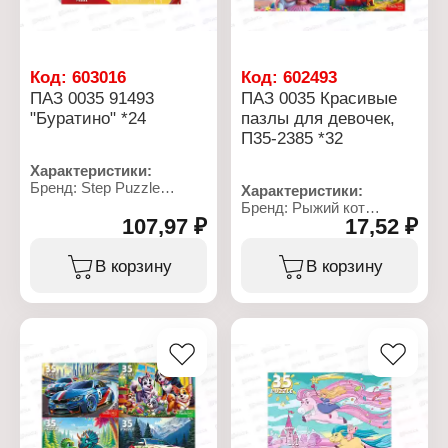
Код:
603016
Код:
602493
ПАЗ 0035 91493
ПАЗ 0035 Красивые
"Буратино" *24
пазлы для девочек,
П35-2385 *32
Характеристики:
Бренд: Step Puzzle
Характеристики:
Артикул: 91493
Бренд: Рыжий кот
Тип товара: Пазл
107,97 ₽
17,52 ₽
Артикул: П35-2385
Модель: "Буратино"
Коллекция: "Для
Размер собранного
девочек"
В корзину
В корзину
пазла: 270х180 мм
Тип товара: Пазл
Количество элементов:
Модель: в ассортименте
35 элементов
Комплектация: 35
Материал: картон
элементов
Упаковка: в коробке
Материал: картон
Рекомендуемый возраст:
Упаковка: в коробке
от 3 лет
Рекомендуемый возраст:
от 3 лет
Размер коробки:
6,5х9х2,5 см