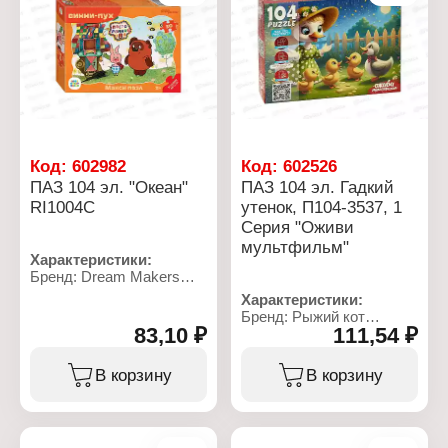
Материал: картон
Материал: картон
Упаковка: в коробке
Упаковка: в коробке
Размер коробки:
Размер упаковки: 9х9х4
93х69х25 мм
см
Рекомендуемый возраст:
от 3 лет
Код:
602982
Код:
602526
ПАЗ 104 эл. "Океан"
ПАЗ 104 эл. Гадкий
RI1004C
утенок, П104-3537, 1
Серия "Оживи
мультфильм"
Характеристики:
Бренд: Dream Makers
Артикул: RI1004C
Характеристики:
Тип товара: Пазл
Бренд: Рыжий кот
Модель: "Океан"
83,10 ₽
111,54 ₽
Артикул: П104-3537
Размер собранного
Коллекция: Оживи
пазла: 33х23 см
мультфильм
В корзину
В корзину
Количество элементов:
Тип товара: Пазл
104 элемента
Модель: "Гадкий утенок"
Упаковка: в коробке
Комплектация: 104
Рекомендуемый возраст:
элемента
от 6 лет