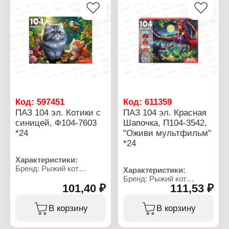
Материал: картон
Размер упаковки:
Упаковка: в коробке
165x140x35 мм
Рекомендуемый возраст:
от 3 лет
Размер собранного
пазла: 33х24 см
Размер элемента: 24х31
мм
Размер упаковки:
4х14,5х19,5 см
Код:
597451
Код:
611359
ПАЗ 104 эл. Котики с
ПАЗ 104 эл. Красная
синицей, Ф104-7603
Шапочка, П104-3542,
*24
"Оживи мультфильм"
*24
Характеристики:
Бренд: Рыжий кот
Характеристики:
Артикул: Ф104-7603
Бренд: Рыжий кот
Тип товара: Пазл
101,40 ₽
111,53 ₽
Артикул: П104-3542
Модель: "Котики с
Коллекция: Оживи
синицей"
мультфильм
В корзину
В корзину
Размер элемента: 24х31
Тип товара: Пазл
мм
Модель: "Красная