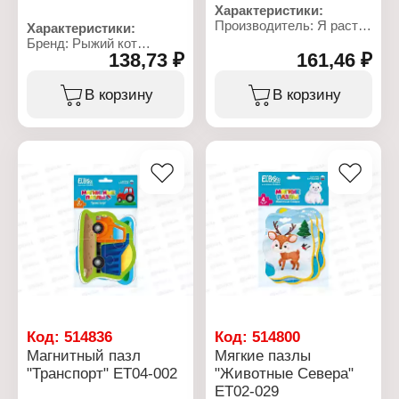
Характеристики:
Производитель: Я расту
Характеристики:
тойз
Бренд: Рыжий кот
Бренд: El'Basco
138,73 ₽
161,46 ₽
Артикул: ИН-1245
Артикул: ЕТ04-005
Тип товара: Настольная
Тип товара: Настольная
игра
В корзину
В корзину
игра
Вид: Лото
Вид: Магнитный пазл
Особенность: с пазлом
Модель: "Лесные
Модель: "Для малышей"
жители"
Количество элементов
Размер упаковки:
пазла: 24 элемента
22,5х14х1 см
Количество фишек: 30
Комплектация: 2 пазла (7
фишек
элементов)
Материал: картон
Упаковка: в пакете
Упаковка: в коробке
Материал: картон,
Размер упаковки:
изолон, магнитный винил
5,4х18,2х17,9 см
Рекомендуемый возраст:
Рекомендуемый возраст:
1
от 3 лет
Код:
514836
Код:
514800
Магнитный пазл
Мягкие пазлы
"Транспорт" ЕТ04-002
"Животные Севера"
ЕТ02-029