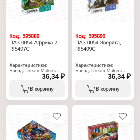
Упаковка: в коробке
Рекомендуемый возраст:
от 3 лет
Код:
595889
Код:
595890
ПАЗ 0054 Африка 2,
ПАЗ 0054 Зверята,
RI5407C
RI5409C
Характеристики:
Характеристики:
Бренд: Dream Makers
Бренд: Dream Makers
36,34 ₽
36,34 ₽
Артикул: RI5407C
Артикул: RI5409C
Тип товара: Пазл
Тип товара: Пазл
Модель: "Удивительная
Модель: "Милые
В корзину
В корзину
Африка"
зверята"
Размер собранного
Размер собранного
пазла: 180х130 мм
пазла: 180х130 мм
Размер коробки: 9х8х2,5
Размер коробки: 9х8х2,5
см
см
Количество элементов:
Количество элементов:
54 элемента
54 элемента
Материал: картон
Материал: картон
Упаковка: в коробке
Упаковка: в коробке
Рекомендуемый возраст:
Рекомендуемый возраст: