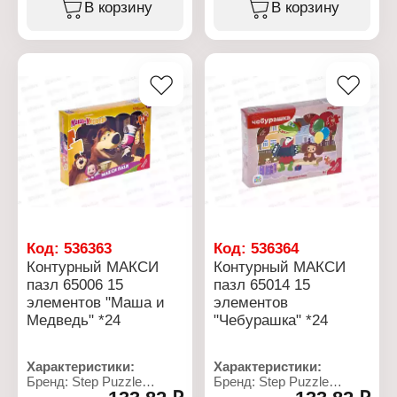
трескается, не желтеет и
Вариация: контурный
В корзину
В корзину
не бликует, благодаря
Модель: "Малышарики"
чему пазл при
Особенность: большие
склеивании остается
детали
таким же красочным.
Размер элемента: 6х6 см
Размер собранного
Характеристики:
пазла: 27х18 см
Торговая марка: Hatber
Количество элементов:
Артикул: 81296
15 элементов
Тип товара: Клей
Упаковка: в коробке
Вид: для пазлов
Материал: картон
Цвет: прозрачный
Рекомендуемый возраст:
Время высыхания: 1,5-2
от 2 лет
часа
Объем: 85 г
Основа: водная
Код:
536363
Код:
536364
Контурный МАКСИ
Контурный МАКСИ
пазл 65006 15
пазл 65014 15
элементов "Маша и
элементов
Медведь" *24
"Чебурашка" *24
Характеристики:
Характеристики:
Бренд: Step Puzzle
Бренд: Step Puzzle
Артикул: 65006
Артикул: 65014