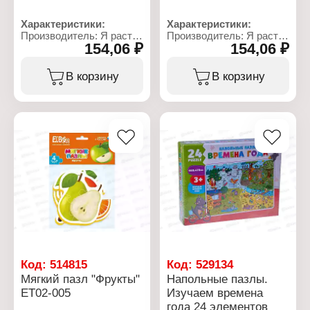
Характеристики:
Характеристики:
Производитель: Я расту
Производитель: Я расту
154,06 ₽
154,06 ₽
тойз
тойз
Бренд: El'Basco
Бренд: El'Basco
Артикул: ЕТ02-001
Артикул: ЕТ02-023
В корзину
В корзину
Тип товара: Пазл
Тип товара: Пазл
Вид: Мягкий пазл
Вид: Мягкий пазл
Модель: "Транспорт"
Модель: "Три поросенка"
Размер упаковки:
Размер упаковки:
25х16х1,7 см
25х16х1,7 см
Комплектация: 4 пазла
Комплектация: 4 пазла
Упаковка: в пакете
Упаковка: в пакете
Материал: картон,
Материал: картон,
изолон
изолон
Рекомендуемый возраст:
Рекомендуемый возраст:
1
от 1 года
Код:
514815
Код:
529134
Мягкий пазл "Фрукты"
Напольные пазлы.
ЕТ02-005
Изучаем времена
года 24 элементов