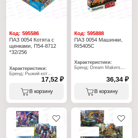
от 3 лет
от 3 лет
Код:
595586
Код:
595888
ПАЗ 0054 Котята с
ПАЗ 0054 Машинки,
щенками, П54-8712
RI5405C
*32/256
Характеристики:
Бренд: Dream Makers
Характеристики:
Артикул: RI5405C
Бренд: Рыжий кот
Тип товара: Пазл
17,52 ₽
36,34 ₽
Артикул: П54-8712
Модель: "Веселые
Тип товара: Пазл
машинки"
Модель: "Котята с
В корзину
В корзину
Размер собранного
щенками"
пазла: 180х130 мм
Размер собранного
Размер коробки: 9х8х2,5
пазла: 17,5х13 см
см
Размер коробки:
Количество элементов:
6,5х9х2,5 см
54 элемента
Количество элементов:
Материал: картон
54 элемента
Упаковка: в коробке
Материал: картон
Рекомендуемый возраст:
Упаковка: в коробке