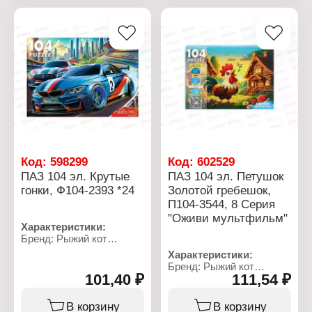
Размер собранного
шапочка"
пазла: 33х24 см
Количество элементов:
Количество элементов:
104 элемента
104 элемента
Размер собранного
Материал: картон
пазла: 33х24 см
Упаковка: в коробке
Размер элемента: 24х31
Размер упаковки:
мм
19,5х14х3,5 см
Материал: картон
Упаковка: в коробке
Код:
598299
Код:
602529
ПАЗ 104 эл. Крутые
ПАЗ 104 эл. Петушок
гонки, Ф104-2393 *24
Золотой гребешок,
П104-3544, 8 Серия
"Оживи мультфильм"
Характеристики:
Бренд: Рыжий кот
Артикул: Ф104-2393
Характеристики:
Тип товара: Пазл
Бренд: Рыжий кот
Модель: "Крутые гонки"
101,40 ₽
111,54 ₽
Артикул: П104-3544
Размер собранного
Коллекция: Оживи
пазла: 33х23 см
мультфильм
В корзину
В корзину
Количество элементов: