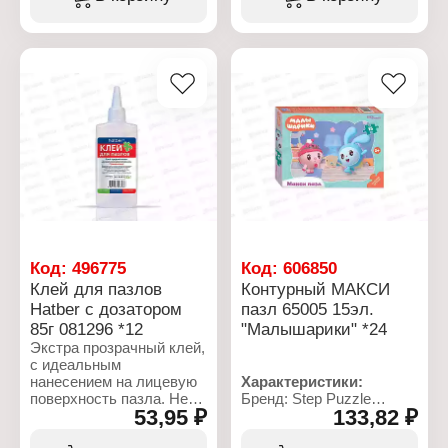
Вид: Домино
Модель: "Счет"
Размер упаковки:
17,5х17,5х5 см
Количество игроков: 2-4
игрока
Количество: 18
элементов
Упаковка: в коробке
Материал: картон
Рекомендуемый возраст:
от 3 лет
Код:
496775
Код:
606850
Клей для пазлов
Контурный МАКСИ
Hatber с дозатором
пазл 65005 15эл.
85г 081296 *12
"Малышарики" *24
Экстра прозрачный клей,
с идеальным
нанесением на лицевую
Характеристики:
поверхность пазла. Не
Бренд: Step Puzzle
53,95 ₽
133,82 ₽
"съеживается" при
Артикул: 65005
высыхании, не
Тип товара: Пазл