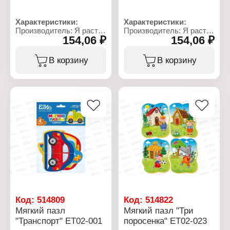
Характеристики:
Характеристики:
Производитель: Я расту
Производитель: Я расту
154,06 ₽
154,06 ₽
тойз
тойз
Бренд: El'Basco
Бренд: El'Basco
Артикул: ЕТ02-022
Артикул: ЕТ02-021
В корзину
В корзину
Тип товара: Пазл
Тип товара: Пазл
Вид: Мягкий пазл
Вид: Мягкий пазл
Модель: "Колобок"
Модель: "Репка"
Размер упаковки:
Размер упаковки:
25х16х1,7 см
25х16х1,7 см
Комплектация: 4 пазла
Комплектация: 4 пазла
Упаковка: в пакете
Упаковка: в пакете
Материал: картон,
Материал: картон,
изолон
изолон
Рекомендуемый возраст:
Рекомендуемый возраст:
1
1
Код:
514809
Код:
514822
Мягкий пазл
Мягкий пазл "Три
"Транспорт" ЕТ02-001
поросенка" ЕТ02-023