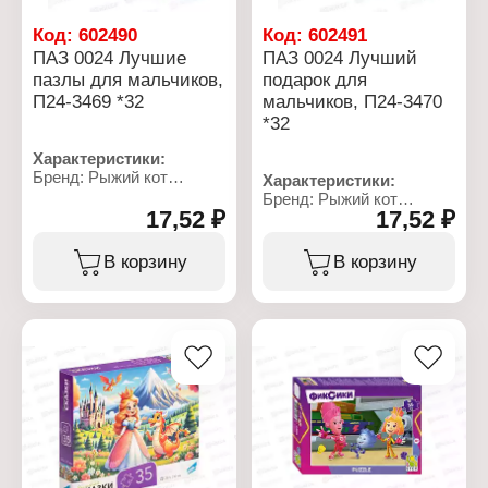
Код:
602490
Код:
602491
ПАЗ 0024 Лучшие
ПАЗ 0024 Лучший
пазлы для мальчиков,
подарок для
П24-3469 *32
мальчиков, П24-3470
*32
Характеристики:
Бренд: Рыжий кот
Характеристики:
Артикул: П24-3469
Бренд: Рыжий кот
Коллекция: "Лучшие
17,52 ₽
17,52 ₽
Артикул: П24-3470
пазлы для мальчиков"
Коллекция: "Лучший
Тип товара: Пазл
подарок для мальчиков"
В корзину
В корзину
Модель: в ассортименте
Тип товара: Пазл
Комплектация: 24
Модель: в ассортименте
элемента
Комплектация: 24
Материал: картон
элемента
Упаковка: в коробке
Материал: картон
Рекомендуемый возраст:
Упаковка: в коробке
от 3 лет
Рекомендуемый возраст:
Размер коробки:
от 3 лет
6,5х9х2,5 см
Размер коробки:
6,5х9х2,5 см