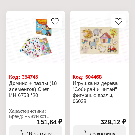
Код:
354745
Код:
604468
Домино + пазлы (18
Игрушка из дерева
элементов) Счет,
"Собирай и читай"
ИН-6758 *20
фигурные пазлы,
06038
Характеристики:
Бренд: Рыжий кот
151,84 ₽
329,12 ₽
Артикул: ИН-6758
Тип товара: Настольная
игра
В корзину
В корзину