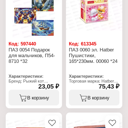
Размер коробки:
от 3 лет
93х69х25 мм
Размер коробки:
Рекомендуемый возраст:
6,5х9х2,5 см
от 3 лет
Код:
597440
Код:
613345
ПАЗ 0054 Подарок
ПАЗ 0060 эл. Hatber
для мальчиков, П54-
Пушистики,
8710 *32
165*230мм. 00060 *24
Характеристики:
Характеристики:
Бренд: Рыжий кот
Торговая марка: Hatber
23,05 ₽
75,43 ₽
Артикул: П54-8710
Артикул: 078074
Тип товара: Пазл
Тип товара: Пазл
Модель: "Подарок для
Модель: "Пушистики"
В корзину
В корзину
мальчиков"
Количество элементов:
Дизайн: в ассортименте
60 элементов
Размер собранного
Размер собранного
пазла: 18х13 см
пазла: 230х165 мм
Количество элементов:
Размер элемента:
54 элемента
2,5х2,5 см