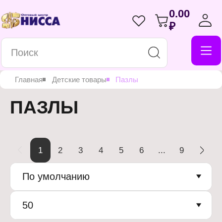
0.00
₽
Главная
Детские товары
Пазлы
ПАЗЛЫ
1
2
3
4
5
6
...
9
По умолчанию
50