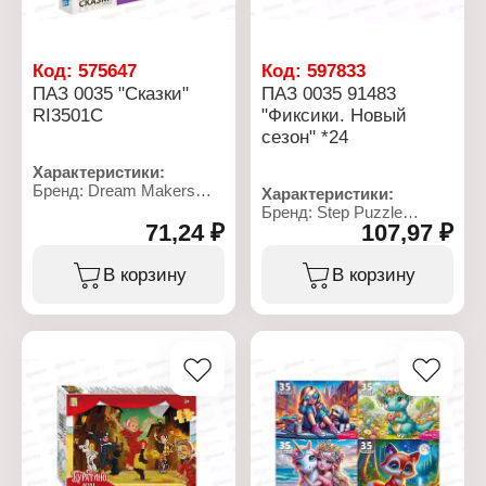
Код:
575647
Код:
597833
ПАЗ 0035 "Сказки"
ПАЗ 0035 91483
RI3501C
"Фиксики. Новый
сезон" *24
Характеристики:
Бренд: Dream Makers
Характеристики:
Артикул: RI3501C
Бренд: Step Puzzle
Тип товара: Пазл
71,24 ₽
107,97 ₽
Артикул: 91483
Модель: "Сказки"
Тип товара: Пазл
Размер собранного
Модель: "Фиксики.
В корзину
В корзину
пазла: 23х33 см
Новый сезон"
Количество элементов:
Размер элемента:
35 элементов
4,6х4,5 см
Упаковка: в коробке
Размер собранного
Рекомендуемый возраст:
пазла: 27х18 см
от 6 лет
Количество элементов:
35 элементов
Материал: картон
Упаковка: в коробке
Рекомендуемый возраст:
от 3 лет