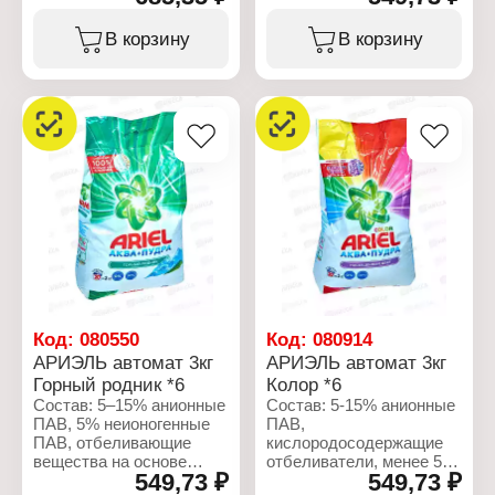
цеолиты, энзимы,
фосфонаты,
оптические
поликарбоксилаты,
В корзину
В корзину
отбеливатели,
цеолиты, энзимы,
ароматизирующие
оптические
добавки.
отбеливатели,
ароматизирующие
Характеристики:
добавки
Производитель: Procter
& Gamble
Характеристики:
Бренд: Ariel
Производитель: Procter
Тип товара: Стиральный
& Gamble
порошок
Бренд: Ariel
Название: Аква-пудра
Тип товара: Стиральный
Тип белья: для белого и
порошок
цветного белья
Название: Color Аква-
Тип стирки: машинная
пудра
стирка
Тип белья: для цветного
Аромат: Вербена
белья
Код:
080550
Код:
080914
Вес: 3 кг
Тип стирки: машинная
АРИЭЛЬ автомат 3кг
АРИЭЛЬ автомат 3кг
Упаковка: пакет
стирка
Горный родник *6
Колор *6
Аромат: Lenor
Состав: 5–15% анионные
Состав: 5-15% анионные
Вес: 3 кг
ПАВ, 5% неионогенные
ПАВ,
Упаковка: пакет
ПАВ, отбеливающие
кислородосодержащие
вещества на основе
отбеливатели, менее 5%
549,73 ₽
549,73 ₽
кислорода,
неионогенные ПАВ,