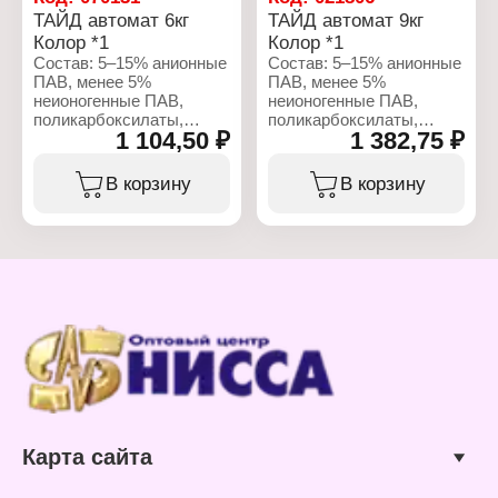
стирка
ТАЙД автомат 6кг
ТАЙД автомат 9кг
Аромат: Альпийская
Колор *1
Колор *1
свежесть
Состав: 5–15% анионные
Состав: 5–15% анионные
Вес: 6 кг
ПАВ, менее 5%
ПАВ, менее 5%
Упаковка: пакет
неионогенные ПАВ,
неионогенные ПАВ,
поликарбоксилаты,
поликарбоксилаты,
1 104,50 ₽
1 382,75 ₽
энзимы,
энзимы,
ароматизирующие
ароматизирующие
добавки, линалоол.
добавки, линалоол.
В корзину
В корзину
Характеристики:
Характеристики:
Производитель: Procter
Производитель: Procter
& Gamble
& Gamble
Бренд: Tide
Бренд: Tide
Тип товара: Стиральный
Тип товара: Стиральный
порошок
порошок
Название: Color Аква-
Название: Color Аква-
пудра
пудра
Тип белья: для цветного
Тип белья: для цветного
белья
белья
Тип стирки: машинная
Тип стирки: машинная
стирка
стирка
Вес: 6 кг
Вес: 9 кг
Карта сайта
Упаковка: пакет
Упаковка: пакет