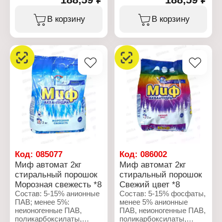
ароматизирующие
уровнем
добавки, лимонен,
пенообразования
В корзину
В корзину
линалоол.
значительно облегчает
процесс полоскания
Характеристики:
белья, качественно
Производитель: Procter
очищает вещи и
& Gamble
сохраняет яркость
Бренд: Миф
красок. Средство
Тип товара: Стиральный
содержит специальные
порошок
энзимы, которые
Название: Аква-пудра
отлично действуют даже
Тип белья: для белого и
в холодной воде. А
цветного белья
эффективные
Тип стирки: машинная
компоненты защитят
стирка
стиральную машину от
Аромат: Морозная
накипи и известкового
свежесть
налёта. Это
Вес: 1 кг
профессиональный
Код:
085077
Код:
086002
Упаковка: коробка
стиральный порошок,
Миф автомат 2кг
Миф автомат 2кг
специальная формула
стиральный порошок
стиральный порошок
которого обеспечивает
Морозная свежесть *8
Свежий цвет *8
восхитительную
свежесть и чистоту.
Состав: 5-15% анионные
Состав: 5-15% фосфаты,
ПАВ; менее 5%:
менее 5% анионные
Характеристики:
неионогенные ПАВ,
ПАВ, неионогенные ПАВ,
Производитель: Procter
поликарбоксилаты,
поликарбоксилаты,