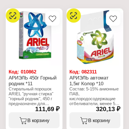
Код:
010862
Код:
082311
АРИЭЛЬ 450г Горный
АРИЭЛЬ автомат
родник *11
1,5кг Колор *10
Стиральный порошок
Состав: 5-15% анионные
ARIEL "ручная стирка"
ПАВ,
"горный родник", 450 г
кислородосодержащие
предназначен для
отбеливатели, менее 5%
111,69 ₽
320,13 ₽
ручной стирки или в
неионогенные ПАВ,
стиральных машинах
фосфонаты,
активаторного типа.
поликарбоксилаты,
В корзину
В корзину
Благодаря входящим в
энзимы, оптические
состав энзимам
отбеливатели,