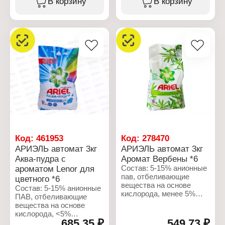
В корзину
В корзину
ароматизирующие
родник
цеолиты, энзимы,
добавки.
Тип стирки: ручная
оптические
стирка
отбеливатели,
Характеристики:
Форма выпуска: порошок
ароматизирующие
Производитель: Procter
Вес: 450г
добавки
& Gamble
Габаритные размеры:
Бренд: Ariel
133х34х191 мм
Характеристики:
Тип товара: Стиральный
Производитель: Procter
порошок
& Gamble
Название: Color Аква-
Бренд: Ariel
пудра
Тип товара: Стиральный
Тип белья: для цветного
порошок
белья
Название: Color Аква-
Тип стирки: машинная
пудра
стирка
Тип белья: для цветного
Вес: 12 кг
белья
Код:
461953
Код:
278470
Упаковка: пакет
Тип стирки: машинная
АРИЭЛЬ автомат 3кг
АРИЭЛЬ автомат 3кг
стирка
Аква-пудра с
Аромат Вербены *6
Аромат: Lenor
ароматом Lenor для
Состав: 5-15% анионные
Вес: 2,5 кг
пав, отбеливающие
Упаковка: пакет
цветного *6
вещества на основе
Состав: 5-15% анионные
кислорода, менее 5%
ПАВ, отбеливающие
неионогенные пав,
вещества на основе
фосфонаты,
кислорода, <5%
поликарбоксилаты,
685,35 ₽
549,73 ₽
неионогенные ПАВ,