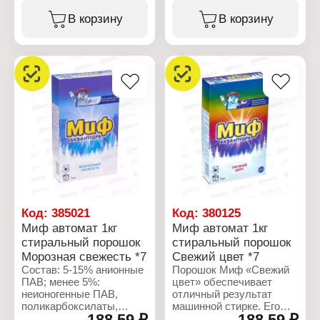
ароматизирующие
добавки, лимонен,
В корзину
В корзину
линалоол.
Характеристики:
Производитель: Procter
& Gamble
Бренд: Миф
Тип товара: Стиральный
порошок
Название: Аква-пудра
Тип белья: для белого и
цветного белья
Тип стирки: ручная
стирка
Аромат: Морозная
свежесть
Вес: 400 г
Код:
385021
Код:
380125
Упаковка: коробка
Миф автомат 1кг
Миф автомат 1кг
стиральный порошок
стиральный порошок
Морозная свежесть *7
Свежий цвет *7
Состав: 5-15% анионные
Порошок Миф «Свежий
ПАВ; менее 5%:
цвет» обеспечивает
неионогенные ПАВ,
отличный результат
поликарбоксилаты,
машинной стирке. Его
188,59 ₽
188,59 ₽
цеолиты; энзимы,
формула с пониженным