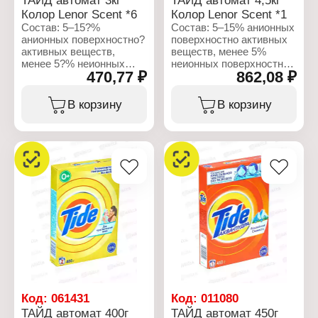
Аромат: Альпийская
Колор Lenor Scent *6
Колор Lenor Scent *1
свежесть
Состав: 5–15?%
Состав: 5–15% анионных
Вес: 3 кг
анионных поверхностно?
поверхностно активных
Упаковка: пакет
активных веществ,
веществ, менее 5%
менее 5?% неионных
неионных поверхностно?
470,77 ₽
862,08 ₽
поверхностно?активных
активных веществ,
веществ, фосфонаты,
фосфонаты,
поликарбоксилаты,
поликарбоксилаты,
В корзину
В корзину
цеолиты, ферменты
цеолиты, ферменты
(энзимы), оптические
(энзимы), оптические
отбеливатели, отдушки.
отбеливатели, отдушки.
Характеристики:
Характеристики:
Производитель: Procter
Производитель: Procter
& Gamble
& Gamble
Бренд: Tide
Бренд: Tide
Тип товара: Стиральный
Тип товара: Стиральный
порошок
порошок
Название: Color Аква-
Название: Color Аква-
пудра
пудра
Тип белья: для цветного
Тип белья: для цветного
белья
белья
Тип стирки: машинная
Тип стирки: машинная
стирка
стирка
Код:
061431
Код:
011080
Аромат: Lenor
Аромат: Lenor
ТАЙД автомат 400г
ТАЙД автомат 450г
Вес: 3 кг
Вес: 4,5 кг