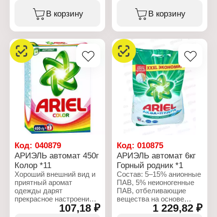
поликарбоксилаты,
фосфонаты,
цеолиты, энзимы,
поликарбоксилаты,
В корзину
В корзину
оптические
энзимы, оптические
отбеливатели,
отбеливатели,
ароматизирующие
ароматизирующие
компоненты
добавки.
Характеристики:
Характеристики:
Производитель: Procter
Производитель: Procter
& Gamble
& Gamble
Бренд: Ariel
Бренд: Ariel
Тип товара: Стиральный
Тип товара: Стиральный
порошок
порошок
Название: Аква-пудра
Название: Color Аква-
Тип белья: для цветного
пудра
белья
Тип белья: для цветного
Тип стирки: машинная
белья
стирка
Тип стирки: машинная
Код:
040879
Код:
010875
Аромат: Горный родник
стирка
АРИЭЛЬ автомат 450г
АРИЭЛЬ автомат 6кг
Вес: 3 кг
Вес: 3 кг
Колор *11
Горный родник *1
Упаковка: пакет
Упаковка: пакет
Хороший внешний вид и
Состав: 5–15% анионные
приятный аромат
ПАВ, 5% неионогенные
одежды дарят
ПАВ, отбеливающие
прекрасное настроение.
вещества на основе
107,18 ₽
1 229,82 ₽
Поэтому очень важно
кислорода,
уделять должное
поликарбоксилаты,