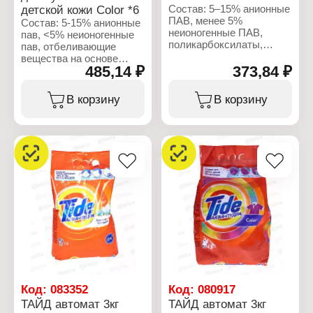
детской кожи Color *6
Состав: 5–15% анионные
ПАВ, менее 5%
Состав: 5-15% анионные
неионогенные ПАВ,
пав, <5% неионогенные
поликарбоксилаты,
пав, отбеливающие
энзимы,
вещества на основе
ароматизирующие
485,14 ₽
373,84 ₽
кислорода, фосфонаты,
добавки, линалоол.
поликарбоксилаты,
цеолиты, энзимы,
В корзину
В корзину
Характеристики:
оптические
Производитель: Procter
отбеливатели,
& Gamble
ароматизирующие
Бренд: Tide
добавки
Тип товара: Стиральный
порошок
Характеристики:
Название: Color Аква-
Производитель: Procter
пудра
& Gamble
Тип белья: для цветного
Бренд: Tide
белья
Тип товара: Стиральный
Тип стирки: машинная
порошок
стирка
Название: Color Для
Вес: 2,5 кг
чувствительной кожи 0+
Упаковка: пакет
Тип белья: для цветного
белья
Тип стирки: машинная
Код:
083352
Код:
080917
стирка
ТАЙД автомат 3кг
ТАЙД автомат 3кг
Вес: 2,4 кг