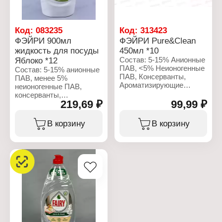
Код:
083235
Код:
313423
ФЭЙРИ 900мл
ФЭЙРИ Pure&Clean
жидкость для посуды
450мл *10
Яблоко *12
Состав: 5-15% Анионные
ПАВ, <5% Неионогенные
Состав: 5-15% анионные
ПАВ, Консерванты,
ПАВ, менее 5%
Ароматизирующие
неионогенные ПАВ,
Добавки, Гераниол
консерванты,
219,69 ₽
99,99 ₽
ароматизирующие
Характеристики:
добавки, линалоол.
Производитель: Procter
В корзину
В корзину
& Gamble
Характеристики:
Бренд: Fairy
Производитель: Procter
Линейка: Pure & Clean
& Gamble
Тип товара: Средство
Бренд: Fairy
для мытья посуды
Тип товара: Средство
Форма выпуска:
для мытья посуды
жидкость
Назначение: для мытья
Объем: 450 мл
посуды
Аромат: зеленое яблоко
Форма выпуска:
жидкость
Объем: 900 мл