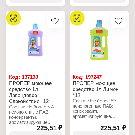
Характеристики:
гексилциннамал.
Бренд: Shux
Тип товара: Чистящее
Характеристики:
средство
Производитель: Procter
Назначение: от налета и
& Gamble
ржавчины
Бренд: Mr.Proper
Форма выпуска: спрей
Тип товара: Моющее
Объем: 500 мл
средство
Упаковка: флакон с
Назначение: для мытья
триггером
пола и стен
Название: "Бережная
уборка"
Форма выпуска:
жидкость
Объем: 1 л
Код:
137168
Код:
197247
ПРОПЕР моющее
ПРОПЕР моющее
средство 1л
средство 1л Лимон
Лавандовое
*12
Спокойствие *12
Состав: Не более 5%
неионогенные ПАВ;
Состав: Не более 5%
консерванты,
неионогенные ПАВ;
ароматизирующие
консерванты,
добавки, амилциннамал,
ароматизирующие
бутилфенил
225,51 ₽
225,51 ₽
добавки, амилциннамал,
метилпропионал,
бутилфенил