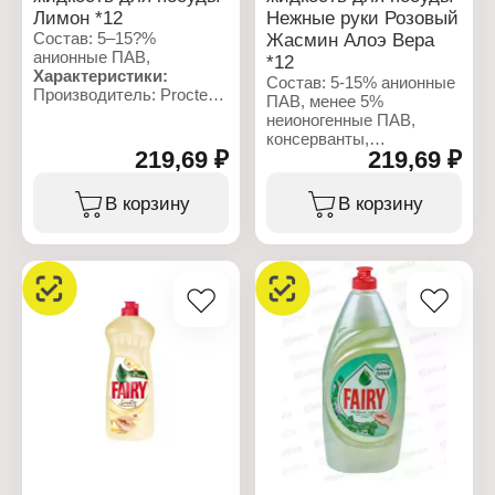
Лимон *12
Нежные руки Розовый
Состав: 5–15?%
Жасмин Алоэ Вера
анионные ПАВ,
*12
Характеристики:
Состав: 5-15% анионные
Производитель: Procter
ПАВ, менее 5%
& Gamble
неионогенные ПАВ,
Бренд: Fairy
консерванты,
Тип товара: Средство
219,69 ₽
219,69 ₽
ароматизирующие
для мытья посуды
добавки, гераниол.
Назначение: для мытья
В корзину
В корзину
посуды
Характеристики:
Аромат: Сочный Лимон
Производитель: Procter
Форма выпуска:
& Gamble
жидкость
Бренд: Fairy
Объем: 900 мл
Линейка: Нежные руки
Тип товара: Средство
для мытья посуды
Аромат: Аромат розового
жасмина и Алоэ Вера
Форма выпуска:
жидкость
Объем: 900 мл