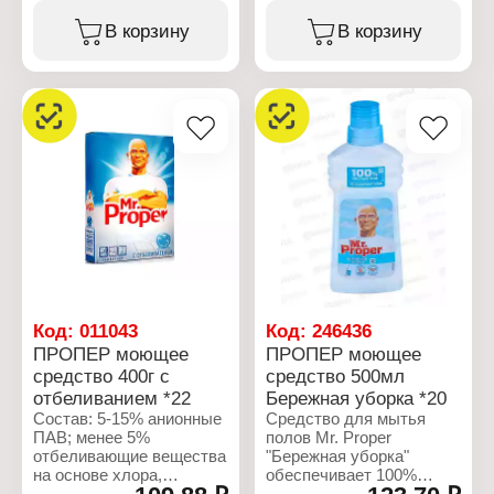
бутилфенил
лимонен.
метилпропионал,
В корзину
В корзину
гераниол,
Характеристики:
гексилкоричный
Производитель: Procter
альдегид, лимонен,
& Gamble
линалоол.
Бренд: Mr.Proper
Тип товара: Моющее
Характеристики:
средство
Производитель: Procter
Назначение: для мытья
& Gamble
пола и стен
Бренд: Mr.Proper
Вариация: Лимон
Тип товара: Моющее
Форма выпуска: порошок
средство
Вес: 400 г
Назначение: для мытья
пола и стен
Аромат: "Океан"
Форма выпуска:
жидкость
Код:
011043
Код:
246436
Объем: 1 л
ПРОПЕР моющее
ПРОПЕР моющее
средство 400г с
средство 500мл
отбеливанием *22
Бережная уборка *20
Состав: 5-15% анионные
Средство для мытья
ПАВ; менее 5%
полов Mr. Proper
отбеливающие вещества
"Бережная уборка"
на основе хлора,
обеспечивает 100%
неиногенные ПАВ,
очищение. Абсолютно