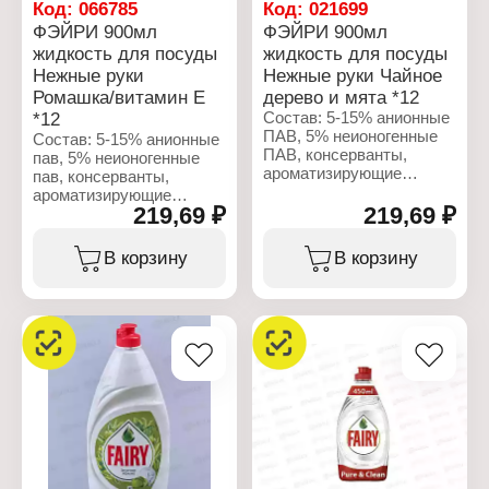
Код:
066785
Код:
021699
ФЭЙРИ 900мл
ФЭЙРИ 900мл
жидкость для посуды
жидкость для посуды
Нежные руки
Нежные руки Чайное
Ромашка/витамин Е
дерево и мята *12
*12
Состав: 5-15% анионные
ПАВ, 5% неионогенные
Состав: 5-15% анионные
ПАВ, консерванты,
пав, 5% неионогенные
ароматизирующие
пав, консерванты,
добавки, гераниол.
ароматизирующие
219,69 ₽
219,69 ₽
добавки, гераниол.
Характеристики:
Производитель: Procter
Характеристики:
В корзину
В корзину
& Gamble
Производитель: Procter
Бренд: Fairy
& Gamble
Линейка: Нежные руки
Бренд: Fairy
Тип товара: Средство
Линейка: Нежные руки
для мытья посуды
Тип товара: Средство
Аромат: Чайное дерево и
для мытья посуды
мята
Аромат: Ромашка и
Форма выпуска:
витамин Е
жидкость
Форма выпуска:
Объем: 900 мл
жидкость
Объем: 900 мл