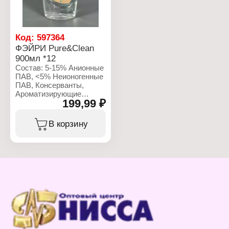
Код:
597364
ФЭЙРИ Pure&Clean
900мл *12
Состав: 5-15% Анионные
ПАВ, <5% Неионогенные
ПАВ, Консерванты,
Ароматизирующие
199,99 ₽
Добавки, Гераниол
Характеристики:
В корзину
Производитель: Procter
& Gamble
Бренд: Fairy
Линейка: Pure & Clean
Тип товара: Средство
для мытья посуды
Форма выпуска:
жидкость
Объем: 900 мл