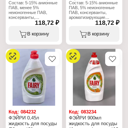
Вид средства: Средство
Состав: 5-15% анионные
Состав: 5-15% анионные
для мытья посуды
ПАВ, менее 5%
ПАВ, 5% неионогенные
Назначение: для мытья
неионогенные ПАВ,
ПАВ, консерванты,
посуды
консерванты,
ароматизирующие
Вариация: Сочный
118,72 ₽
118,72 ₽
ароматизирующие
добавки, гераниол.
Лимон
добавки, гераниол.
Форма выпуска:
Характеристики:
В корзину
В корзину
жидкость
Характеристики:
Производитель: Procter
Объем: 450мл
Производитель: Procter
& Gamble
Габаритные размеры:
& Gamble
Бренд: Fairy
93х55х206 мм
Бренд: Fairy
Линейка: Нежные руки
Линейка: Нежные руки
Тип товара: Средство
Тип товара: Средство
для мытья посуды
для мытья посуды
Аромат: Чайное дерево и
Аромат: Аромат розового
мята
жасмина и Алоэ Вера
Форма выпуска:
Форма выпуска:
жидкость
жидкость
Объем: 450 мл
Объем: 450 мл
Код:
084232
Код:
083234
ФЭЙРИ 0,45л
ФЭЙРИ 900мл
жидкость для посуды
жидкость для посуды