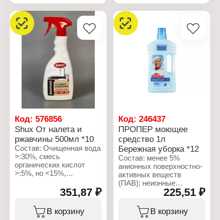
неорганических
Бренд: Shux
загрязнений в раковинах,
Тип товара: Чистящее
ваннах и унитазах.
средство
Уничтожает запах и
Название:
бактерии, не повреждает
"Жироудалитель"
трубы, не подходит для
Назначение: от нагара и
посудомоечных и
копоти
стиральных машин.
Форма выпуска: спрей
Состав: Гидроксид
Объем: 500 мл
натрия менее 30%,
Упаковка: флакон с
вещество,
триггером
предотвращающее
спекание.
Код:
576856
Код:
246437
Характеристики:
Shux От налета и
ПРОПЕР моющее
Бренд: BAGI
ржавчины 500мл *10
средство 1л
Линейка: Шуманит
Состав: Очищенная вода
Бережная уборка *12
Тип товара: Чистящее
>:30%, смесь
средство
Состав: менее 5%
органических кислот
Назначение: для
анионных поверхностно-
>:5%, но <15%,
канализационных труб
активных веществ
амфотерные
Вариация: от засоров
(ПАВ); неионные
поверхностно-активные
351,87 ₽
225,51 ₽
Форма выпуска: гранулы
поверхностно-активные
вещества <5%, отдушка
Вес: 70 г
вещества; консерванты;
<5%.
отдушки; лимонен;
В корзину
В корзину
цитронеллол;