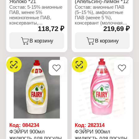
Яблоко *21
(Апельсин)-лимон *12
Состав: 5-15% анионные
Состав: анионные ПАВ
ПАВ, менее 5%
(5–15 %), амфолитные
неионогенные ПАВ,
ПАВ (менее 5 %),
консерванты,
консервант (молочная
118,72 ₽
219,69 ₽
ароматизирующие
кислота), отдушки.
добавки, линалоол.
Характеристики:
В корзину
В корзину
Характеристики:
Производитель: Procter
Производитель: Procter
& Gamble
& Gamble
Бренд: Fairy
Бренд: Fairy
Тип товара: Средство
Тип товара: Средство
для мытья посуды
для мытья посуды
Назначение: для мытья
Назначение: для мытья
посуды
посуды
Аромат: Апельсин и
Аромат: зеленое яблоко
лимонник
Форма выпуска:
Форма выпуска:
жидкость
жидкость
Объем: 450 мл
Объем: 900 мл
Код:
084234
Код:
282314
ФЭЙРИ 900мл
ФЭЙРИ 900мл
жидкость для посуды
жидкость для посуды