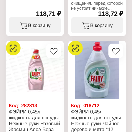
жидкость
очищения, перед которой
Объем: 500 мл
не устоят никакие
Габаритные размеры:
118,71 ₽
118,72 ₽
загрязнения. Мощная
46х90х232 мм
формула «Поглощения
Жира» глубоко
В корзину
В корзину
проникает в жир и
расщепляет его изнутри,
превосходно очищая
даже самые сложные
загрязнения с любой
посуды. Активные
компоненты формулы
настолько эффективны,
что запросто растворяют
жир даже в холодной
воде. Выбирая Fairy, Вы
так же экономите, так как
всего одна капля
средства позволяет
отмыть до 2-х раз
больше посуды.
Код:
282313
Код:
018712
ФЭЙРИ 0,45л
ФЭЙРИ 0,45л
Характеристики:
жидкость для посуды
жидкость для посуды
Производитель: Procter
Нежные руки Розовый
Нежные руки Чайное
& Gamble
Бренд: Fairy
Жасмин Алоэ Вера
дерево и мята *12