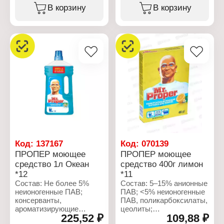
гераниол,
метилпропионал,
В корзину
В корзину
гексилкоричный
гераниол,
альдегид, лимонен,
гексилкоричный
линалоол.
альдегид, лимонен,
линалоол.
Характеристики:
Производитель: Procter
Характеристики:
& Gamble
Производитель: Procter
Бренд: Mr.Proper
& Gamble
Тип товара: Моющее
Бренд: Mr.Proper
средство
Тип товара: Моющее
Назначение: для мытья
средство
пола и стен
Назначение: для мытья
Аромат: Лимон
пола и стен
Форма выпуска:
Аромат: Лавандовое
жидкость
спокойствие
Объем: 1 л
Форма выпуска:
Код:
137167
Код:
070139
жидкость
ПРОПЕР моющее
ПРОПЕР моющее
Объем: 1 л
средство 1л Океан
средство 400г лимон
*12
*11
Состав: Не более 5%
Состав: 5–15% анионные
неионогенные ПАВ;
ПАВ; <5% неионогенные
консерванты,
ПАВ, поликарбоксилаты,
ароматизирующие
цеолиты;
225,52 ₽
109,88 ₽
добавки, амилциннамал,
ароматизаторы,