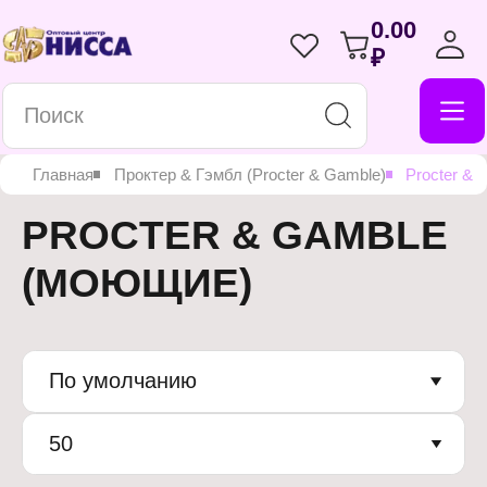
0.00
₽
Главная
Проктер & Гэмбл (Procter & Gamble)
Procter &
PROCTER & GAMBLE
(МОЮЩИЕ)
По умолчанию
50