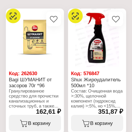
Код:
262630
Код:
576847
Bagi ШУМАНИТ от
Shux Жироудалитель
засоров 70г *96
500мл *10
Гранулированное
Состав: Очищенная вода
средство для прочистки
>:30%, щелочной
канализационных и
компонент (гидроксид
сточных труб, а также
калия) >:5%, но <15%,
162,61 ₽
351,87 ₽
для мгновенной
тетранатриевая соль
ликвидации особо
ЭДТА <5%, НПАВ <5%,
сильных засоров от
растворитель <5%.
В корзину
В корзину
органических (пищевые
остатки, жир, волосы) и
Характеристики: