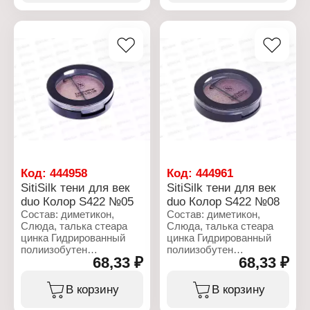
Лизин, гексиленгпиколь,
Объём: 2,5 г
ТИТАНА ДВУОКИСЬ
оксидами
железаUSMUTHХлорокиси
ЖЕЛЕЗА ферроцианида,
АММИАЧНО,
АЛЮМИНИЙ
Характеристики:
Бренд: SitiSilk
Артикул: S422
Линейка: "Duo Color"
Тип товара: Тени для век
Тон: № 01
Объем: 2,5 г
Код:
444958
Код:
444961
SitiSilk тени для век
SitiSilk тени для век
duo Колор S422 №05
duo Колор S422 №08
Состав: диметикон,
Состав: диметикон,
Слюда, талька стеара
Слюда, талька стеара
цинка Гидрированный
цинка Гидрированный
полиизобутен
полиизобутен
68,33 ₽
68,33 ₽
DIISOSTERYL малат,
DIISOSTERYL малат,
кремнезем
кремнезем
Каприлилсяоль,
Каприлилсяоль,
В корзину
В корзину
феноксиэтанол,Лауроильная
феноксиэтанол,Лауроильная
Лизин, гексиленгпиколь,
Лизин, гексиленгпиколь,