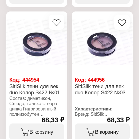
Артикул: P611
Объем: 3,5 г
Тип товара: Карандаш
для глаз
Комплектация: с
точилкой
Тон: черный
Объем: 1,7 г
Код:
444954
Код:
444956
SitiSilk тени для век
SitiSilk тени для век
duo Колор S422 №01
duo Колор S422 №03
Состав: диметикон,
Слюда, талька стеара
цинка Гидрированный
Характеристики:
полиизобутен
Бренд: SitiSilk
68,33 ₽
68,33 ₽
DIISOSTERYL малат,
Артикул: S422
кремнезем
Линейка: "Duo Color"
Каприлилсяоль,
Тип товара: Тени для век
В корзину
В корзину
феноксиэтанол,Лауроильная
Тон: № 03