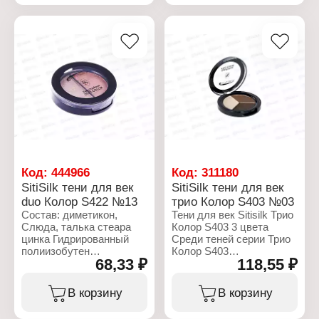
ТИТАНА ДВУОКИСЬ
ТИТАНА ДВУОКИСЬ
оксидами
оксидами
железаUSMUTHХлорокиси
железаUSMUTHХлорокиси
ЖЕЛЕЗА ферроцианида,
ЖЕЛЕЗА ферроцианида,
АММИАЧНО,
АММИАЧНО,
АЛЮМИНИЙ
АЛЮМИНИЙ
Характеристики:
Характеристики:
Бренд: SitiSilk
Бренд: SitiSilk
Артикул: S422
Артикул: S422
Линейка: "Duo Color"
Линейка: "Duo Color"
Тип товара: Тени для век
Тип товара: Тени для век
Тон: № 05
Тон: № 08
Объем: 2,5 г
Объем: 2,5 г
Код:
444966
Код:
311180
SitiSilk тени для век
SitiSilk тени для век
duo Колор S422 №13
трио Колор S403 №03
Состав: диметикон,
Тени для век Sitisilk Трио
Слюда, талька стеара
Колор S403 3 цвета
цинка Гидрированный
Среди теней серии Трио
полиизобутен
Колор S403
68,33 ₽
118,55 ₽
DIISOSTERYL малат,
производства Sitisilk из
кремнезем
трёх оттенков в
Каприлилсяоль,
насыщенных
В корзину
В корзину
феноксиэтанол,Лауроильная
естественных тонах
Лизин, гексиленгпиколь,
пользуется повышенной