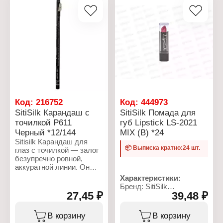
Код:
216752
Код:
444973
SitiSilk Карандаш с
SitiSilk Помада для
точилкой P611
губ Lipstick LS-2021
Черный *12/144
MIX (В) *24
Sitisilk Карандаш для
📦 Выписка кратно:24 шт.
глаз с точилкой — залог
безупречно ровной,
аккуратной линии. Он
позволяет подчеркнуть
Характеристики:
выразительность
Бренд: SitiSilk
взгляда.
27,45 ₽
39,48 ₽
Артикул: LS-2021
Тип товара: Помада для
Характеристики:
губ
В корзину
В корзину
Бренд: SitiSilk
Тон: в ассортименте